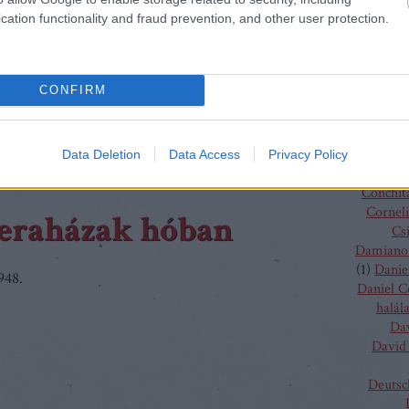
Charles
ős operát, olyan…
cation functionality and fraud prevention, and other user protection.
(
4
)
C
J
Chris
Chris
CONFIRM
Tetszik
0
Vent
Christo
Szólj hozzá!
Gluc
kszakállú herceg vára
tíz kép
Ma
Data Deletion
Data Access
Privacy Policy
Claus G
Conchit
Corneli
peraházak hóban
Cs
Damiano 
(
1
)
Danie
1948.
Daniel 
halál
Da
David 
Deutsc