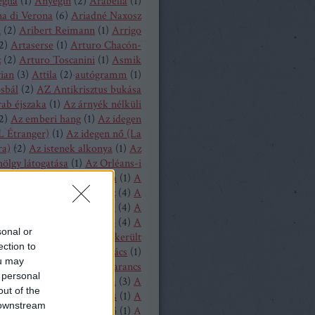
glia
(
1
)
Anyegin
(
2
)
Arabella
(
1
)
a di Verona
(
6
)
Ariadné Naxosz
n
(
2
)
Aribert Reimann
(
1
)
Arrigo
2
)
Artaserse
(
1
)
Arturo Chacón-
z
(
2
)
Arturo Toscanini
(
1
)
Asmik
ian
(
3
)
Attila
(
2
)
autógramm
(
1
)
osbál
(
2
)
AZ Antikrisztus bukása
rab éjszaka
(
1
)
Az árnyék nélküli
2
)
Az emberi hang
(
1
)
Az idegen
L Étranger)
(
1
)
Az idegen nő (La
ra)
(
2
)
Az istenek alkonya
(
1
)
Az
hölgy látogatása
(
1
)
Az Orléans-i
A bajadér
(
2
)
A béke napja
(
1
)
A
ollandi
(
8
)
A bűvös vadász
(
4
)
A
y
(
1
)
A csavar fordul egyet
(
4
)
A
tos mandarin
(
1
)
A diótörő
(
4
)
A
sonal or
ragott királyfi
(
2
)
A félresikerült
ection to
zonycsere
(
1
)
A genti kovács
(
1
)
ou may
tag asszony
(
1
)
A három narancs
 personal
relmese
(
1
)
A hattyúk tava
(
3
)
A
out of the
oltak házából
(
1
)
A játékos
(
1
)
A
 downstream
liás hölgy
(
1
)
A kegyencnő
(
1
)
A