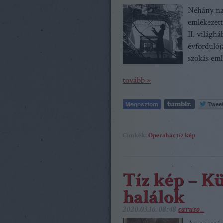
Néhány nap
emlékezett
II. világh
évfordulój
szokás eml
tovább »
Címkék:
Operaház
tíz kép
Tíz kép – K
halálok
2020.03.16. 08:48
caruso_