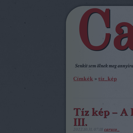
Ca
Senkit sem ölnek meg annyira,
Címkék
»
tíz_kép
Tíz kép – A
III.
2022.10.31. 07:18
caruso_