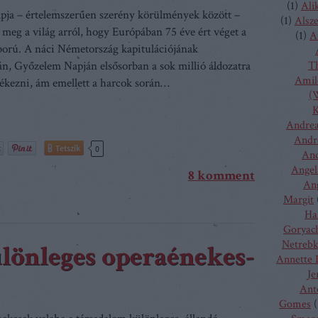
(
1
)
Ali
ja – értelemszerűen szerény körülmények között –
(
1
)
Alsz
 meg a világ arról, hogy Európában 75 éve ért véget a
(
1
)
A
áború. A náci Németország kapitulációjának
án, Győzelem Napján elsősorban a sok millió áldozatra
T
Amilc
ékezni, ám emellett a harcok során…
(W
K
Andrea
Andr
Tetszik
0
And
Angel
8
komment
Ang
Margit
Ha
Goryac
Netreb
ülönleges operaénekes-
Annette 
Je
Ant
Gomes
(