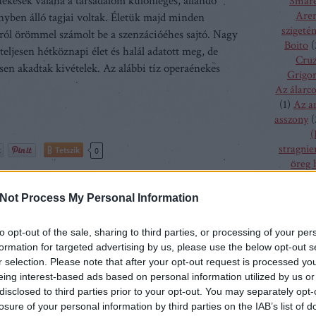
ekesek valaha a társadalom különleges, állandó
Smare
Aren
ényben álló tagjai voltak. Életük majd minden
szigeté
ól örömmel számolt be a szenzációéhes sajtó. Nagy
Boito
(
eljesen hétköznapi élet és halál adatott meg, de
Cru
sen akadtak kivételek. Az alábbi tíz operaénekes
Grigor
Az álarc
(
1
)
Az a
asszony
(
(
stragnie
Tetszik
0
öreg 
Szólj hozzá!
szűz
(
1
)
bolygó h
Not Process My Personal Information
csalogán
csodála
to opt-out of the sale, sharing to third parties, or processing of your per
fából fa
eraházak és a pride
formation for targeted advertising by us, please use the below opt-out s
menyass
r selection. Please note that after your opt-out request is processed y
A hallga
eing interest-based ads based on personal information utilized by us or
sze
disclosed to third parties prior to your opt-out. You may separately opt-
ágszerte a pride hónapja. Az eseményekben -
h
losure of your personal information by third parties on the IAB’s list of
etük szerint - a jelentősebb kulturális intézmények is
kamé