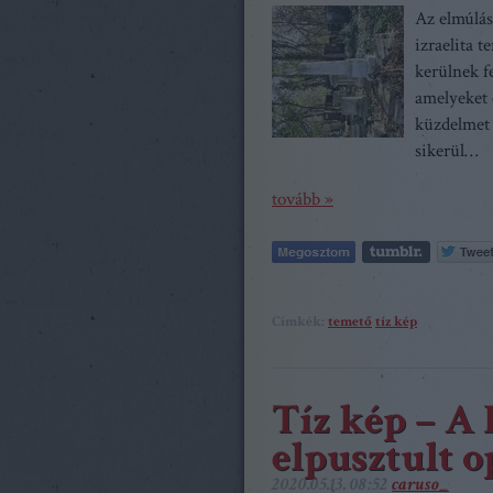
Az elmúlás
izraelita 
kerülnek f
amelyeket 
küzdelmet 
sikerül…
tovább »
Címkék:
temető
tíz kép
Tíz kép – A 
elpusztult 
2020.05.13. 08:52
caruso_