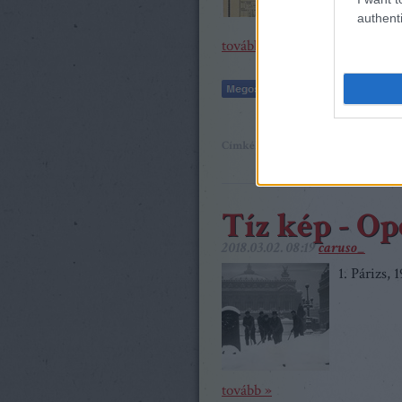
kétszerepl
authenti
tovább »
Címkék:
Operaház
Bartók Béla
A ké
Tíz kép - O
2018.03.02. 08:19
caruso_
1. Párizs, 
tovább »