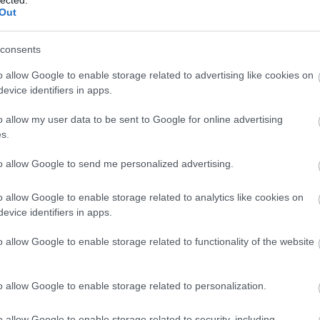
Meht
ián Robert Schumann és hitvese Clara, korának kiváló
Out
Benedik
vésze látható. Miután a komponista…
(
15
)
Ber
consents
Bernd 
de Bill
o allow Google to enable storage related to advertising like cookies on
(
2
)
Birg
evice identifiers in apps.
Tetszik
0
Bohémé
Chr
3
komment
o allow my user data to be sent to Google for online advertising
Mi
s.
erdi
Richard Wagner
Dmitrij Sosztakovics
Richard Strauss
Jovano
 Stravinsky
Claude Debussy
tíz kép
Brenda
to allow Google to send me personalized advertising.
Fass
Bubik Á
o allow Google to enable storage related to analytics like cookies on
Bieito
(
5
100 éves Kékszakállú
evice identifiers in apps.
Ny
Cami
o allow Google to enable storage related to functionality of the website
Car
 lehetett döbbenve a pesti közönség, amikor napra
He
záz évvel ezelőtt először szembesült Bartók Béla
Web
o allow Google to enable storage related to personalization.
perájával, A kékszakállú herceg várával. A mű ugyanis
Casa Ve
Cele
szes szabályával szembe ment. Ki látott még
o allow Google to enable storage related to security, including