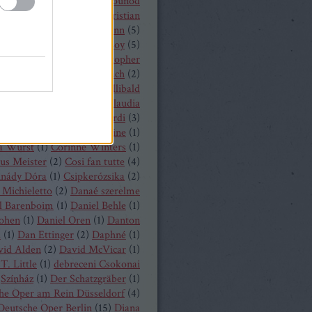
 Castronovo
(
1
)
Charles Gounod
hrisopher Maltman
(
1
)
Christian
ost
(
2
)
Christian Thielemann
(
5
)
tine Schäfer
(
1
)
Christof Loy
(
5
)
topher Maltman
(
1
)
Christopher
ris
(
2
)
Christoph Eschenbach
(
2
)
ph Pohl
(
4
)
Christoph Willibald
k
(
3
)
Claude Debussy
(
4
)
Claudia
hnke
(
3
)
Claudio Monteverdi
(
3
)
uth
(
4
)
Clémentine Margaine
(
1
)
a Wurst
(
1
)
Corinne Winters
(
1
)
us Meister
(
2
)
Cosi fan tutte
(
4
)
inády Dóra
(
1
)
Csipkerózsika
(
2
)
Michieletto
(
2
)
Danaé szerelme
l Barenboim
(
1
)
Daniel Behle
(
1
)
Cohen
(
1
)
Daniel Oren
(
1
)
Danton
a
(
1
)
Dan Ettinger
(
2
)
Daphné
(
1
)
vid Alden
(
2
)
David McVicar
(
1
)
T. Little
(
1
)
debreceni Csokonai
Színház
(
1
)
Der Schatzgräber
(
1
)
he Oper am Rein Düsseldorf
(
4
)
Deutsche Oper Berlin
(
15
)
Diana