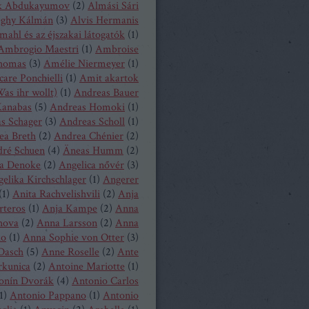
k Abdukayumov
(
2
)
Almási Sári
eghy Kálmán
(
3
)
Alvis Hermanis
mahl és az éjszakai látogatók
(
1
)
Ambrogio Maestri
(
1
)
Ambroise
homas
(
3
)
Amélie Niermeyer
(
1
)
are Ponchielli
(
1
)
Amit akartok
as ihr wollt)
(
1
)
Andreas Bauer
anabas
(
5
)
Andreas Homoki
(
1
)
s Schager
(
3
)
Andreas Scholl
(
1
)
ea Breth
(
2
)
Andrea Chénier
(
2
)
ré Schuen
(
4
)
Äneas Humm
(
2
)
a Denoke
(
2
)
Angelica nővér
(
3
)
elika Kirchschlager
(
1
)
Angerer
(
1
)
Anita Rachvelishvili
(
2
)
Anja
rteros
(
1
)
Anja Kampe
(
2
)
Anna
hova
(
2
)
Anna Larsson
(
2
)
Anna
ko
(
1
)
Anna Sophie von Otter
(
3
)
Dasch
(
5
)
Anne Roselle
(
2
)
Ante
rkunica
(
2
)
Antoine Mariotte
(
1
)
onín Dvorák
(
4
)
Antonio Carlos
1
)
Antonio Pappano
(
1
)
Antonio