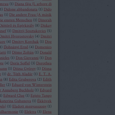
mrau
(
1
)
Diana fája (L arbore di
1
)
Didone abbandonata
(
1
)
Dido
as
(
1
)
Die andere Frau (A másik
ie ensten Menschen
(
1
)
Dinorah
Diótörő és Egérkirály
(
8
)
Diskay
zsef
(
1
)
Dmitrij Sosztakovics
(
5
)
Dmitri Hvorostovsky
(
4
)
Dmitri
kov
(
4
)
Dmitry Korchak
(
1
)
Dog
1
)
Dohnányi Ernő
(
4
)
Domenico
atti
(
1
)
Döme Zoltán
(
1
)
Donald
nicles
(
1
)
Don Giovanni
(
1
)
Don
ote
(
4
)
Doris Soffel
(
3
)
Dorothea
mann
(
1
)
Dózsa György
(
1
)
Dózsa
e
(
1
)
dr. Tóth Aladár
(
1
)
E. T. A.
nn
(
8
)
Edita Gruberova
(
2
)
Edith
ller
(
2
)
Eduard von Winterstein
r Annaberg Buchholz
(
1
)
Edvard
1
)
Edward Clug
(
1
)
Egisto Tango
katerina Gubanova
(
1
)
Ékkövek
els)
(
1
)
Eladott menyasszony
(
1
)
hilharmonie
(
1
)
Elektra
(
3
)
Elena