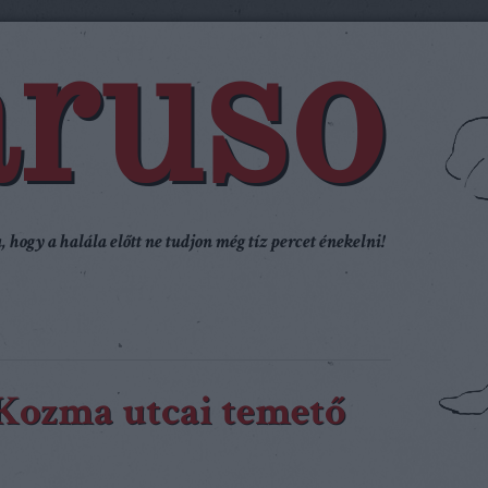
ruso
 hogy a halála előtt ne tudjon még tíz percet énekelni!
 Kozma utcai temető