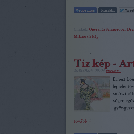
Címkék:
Operaház
Semperoper Dre
Milano
tíz kép
Tíz kép - A
2018.01.05. 09:03
caruso_
Ernest Lou
legjelentő
valószínűl
végén egés
gyöngysze
tovább »