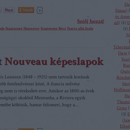
Da
Diana)
(
Tetszik
0
és Aene
Szólj hozzá!
nő)
(
1
)
D
zda
Staatsoper Hannover
Staatsoper Bécs
Teatro alla Scala
(
1
)
Jó
Tchernia
Days
(
rt Nouveau képeslapok
Scarl
Run
Quij
is Lessieux (1848 – 1925) nem tartozik korának
Rösch
sebb festőművészei közé. A francia művész
Imr
Hoffma
eg nem is törekedett erre. Amikor az 1800-as évek
Ha
zségügyi okokból Mentonba, a Riviera egyik
Theate
mébe költözik, hamar felismeri, hogy a…
Grieg
(
(
3
)
E
(Juw
Elbp