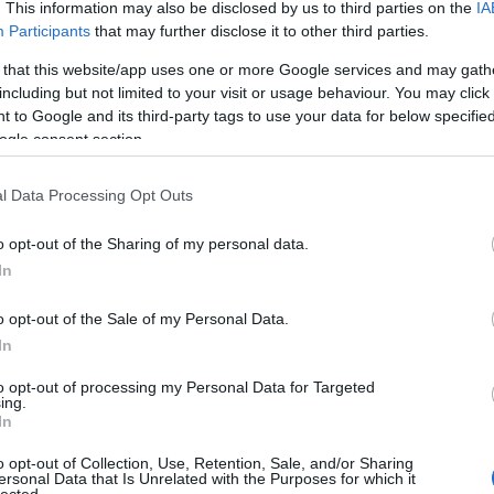
. This information may also be disclosed by us to third parties on the
IA
kékszaká
alnak. Íme néhány kép arról, hogy a világ vezető
Participants
that may further disclose it to other third parties.
A láng
(
 hogyan biztosítják támogatásukról a színes
Gatsby
 that this website/app uses one or more Google services and may gath
t - mely valójában a színházak közönségének is
(
2
)
A 
including but not limited to your visit or usage behaviour. You may click 
pu
 to Google and its third-party tags to use your data for below specifi
rózsa
ogle consent section.
szere
t
l Data Processing Opt Outs
varázs
Tetszik
0
víg n
1
komment
o opt-out of the Sharing of my personal data.
Ba
Savoy
In
oper Bécs
tíz kép
Komische Oper Berlin
Miklós
(
Barabás
o opt-out of the Sale of my Personal Data.
In
neszerző-feleségek
Podma
(
9
)
B
to opt-out of processing my Personal Data for Targeted
ing.
Bartók
In
eres férfi mögött ott áll egy nő." - tartja a régi
(
elyet számos zeneszerző is megerősíthetett volna.
Münch
o opt-out of Collection, Use, Retention, Sale, and/or Sharing
Konce
ersonal Data that Is Unrelated with the Purposes for which it
 a nyári válogatás. 1. Az 1850-es évek elején készült
lected.