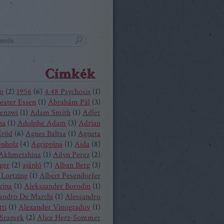
Címkék
o
(
2
)
1956
(
6
)
4.48 Psychosis
(
1
)
eater Essen
(
1
)
Ábrahám Pál
(
3
)
enzwi
(
1
)
Adam Smith
(
1
)
Adler
na
(
1
)
Adolphe Adam
(
3
)
Adrian
Eröd
(
6
)
Agnes Baltsa
(
1
)
Agneta
enholz
(
4
)
Agrippina
(
1
)
Aida
(
8
)
 Akhmetshina
(
1
)
Ailyn Perez
(
2
)
ger
(
2
)
ajánló
(
7
)
Alban Berg
(
3
)
 Lortzing
(
1
)
Albert Pesendorfer
cina
(
1
)
Alekszander Borodin
(
1
)
andro De Marchi
(
1
)
Alessandro
tti
(
1
)
Alexander Vinogradov
(
1
)
 Sramek
(
2
)
Alice Herz-Sommer