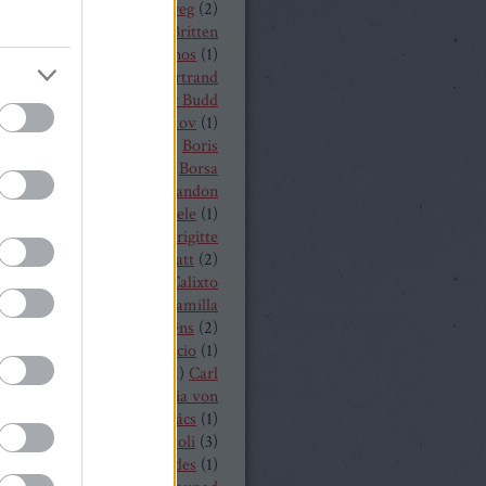
a
(
1
)
Békés András
(
2
)
bélyeg
(
2
)
t von Peter
(
1
)
Benjamin Britten
czelly István
(
1
)
Berkes János
(
1
)
Alois Zimmermann
(
4
)
Bertrand
y
(
2
)
beszámoló
(
268
)
Billy Budd
it Nilsson
(
1
)
Bogdan Volkov
(
1
)
let
(
2
)
Borisz Godunov
(
1
)
Boris
istoff
(
1
)
Boross Csilla
(
1
)
Borsa
klós
(
1
)
Bo Skovhus
(
4
)
Brandon
vich
(
3
)
Bregenzer Festspiele
(
1
)
 Rae
(
1
)
Bretz Gábor
(
5
)
Brigitte
baender
(
1
)
Brindley Sherratt
(
2
)
rpád
(
1
)
Buzás Viktor
(
1
)
Calixto
)
Cameron Shahbazi
(
2
)
Camilla
lund
(
3
)
Camille Saint-Saëns
(
2
)
lle Saint Saens
(
2
)
Capriccio
(
1
)
dillac
(
1
)
Carlo Bergonzi
(
1
)
Carl
inrich Graun
(
1
)
Carl Maria von
er
(
5
)
Carmen
(
2
)
Cár és ács
(
1
)
rdi
(
3
)
cd
(
15
)
Cecilia Bartoli
(
3
)
ng Mária
(
2
)
Chabert ezredes
(
1
)