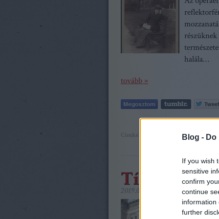
Az operaén
reflektorf
mozzanatár
részüknek t
természete
halála…
tovább »
Címkék:
tíz kép
Rózsa S. Lajos
Blog -
Do 
If you wish 
Tíz kép - op
sensitive in
confirm you
2019.07.06. 14:19
caruso_
continue se
information 
Július vil
further disc
vérmérsékl