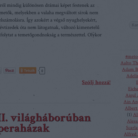
ról mindig különösen drámai képet festenek az
temetők, melyekben a valaha megváltott sírok nem
elszámolásra. Így azokért a végső nyughelyekért,
évtizedek óta nem látogatnak, változó kimenetelű
folytat a temetőgondnokság a természettel. Olykor
#meto
Aalto Th
Adam B
Tetszik
0
Adeli
Szólj hozzá!
Eich
Aigul
Ain An
Albert
II. világháborúban
(
1
)
Al
Aless
operaházak
Scarla
Alfred