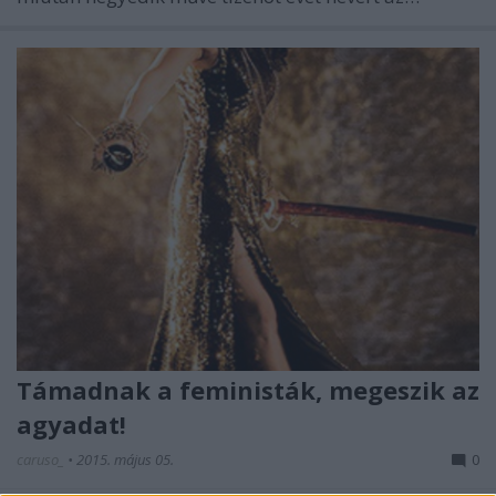
Támadnak a feministák, megeszik az
agyadat!
caruso_
•
2015. május 05.
0