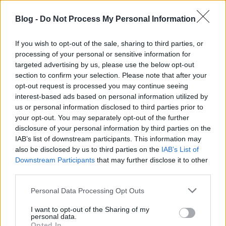
Goldmark Károly operája ritkán játszott mű, és
Blog -
Do Not Process My Personal Information
Németországban, ha egy régen játszott művet
műsorra tűznek, az eseményszámba megy. Ennek
értelmében a Sába királynője…
If you wish to opt-out of the sale, sharing to third parties, or
processing of your personal or sensitive information for
targeted advertising by us, please use the below opt-out
Esterházy gróf, az utolsó főúri
section to confirm your selection. Please note that after your
zeneszerző
opt-out request is processed you may continue seeing
interest-based ads based on personal information utilized by
caruso_
•
2015. április 28.
0
us or personal information disclosed to third parties prior to
your opt-out. You may separately opt-out of the further
Esterházy Mikós gróf, a tatai Várszínház építtetője és
disclosure of your personal information by third parties on the
a rövid életű helyi operakultúra megteremtője 1897-
IAB’s list of downstream participants. This information may
ben, gyermektelenül hunyt el. Az uradalom, azaz
also be disclosed by us to third parties on the
IAB’s List of
Downstream Participants
that may further disclose it to other
hitbizomány unokatestvére, Esterházy Ferenc kezébe
third parties.
került. Az ő 1896. január 28-án, Devecseren született,
Mária Ferenc…
Please note that this website/app uses one or more Google
Personal Data Processing Opt Outs
services and may gather and store information including but
Lehár, az operakomponista
not limited to your visit or usage behaviour. You may click to
I want to opt-out of the Sharing of my
personal data.
grant or deny consent to Google and its third-party tags to
Opted In