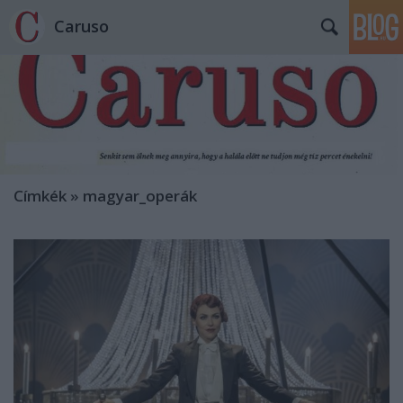
Caruso
Címkék
»
magyar_operák