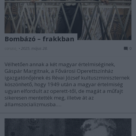
Bombázó – frakkban
caruso_
•
2025. május 28.
0
Vélhetően annak a két magyar értelmiséginek,
Gáspár Margitnak, a Fővárosi Operettszínház
igazgatónőjének és Révai József kultuszminiszternek
köszönhető, hogy 1949 után a magyar értelmiség
ugyan elfordult az operett-től, de magát a műfajt
sikeresen mentették meg, illetve át az
államszocializmusba.…