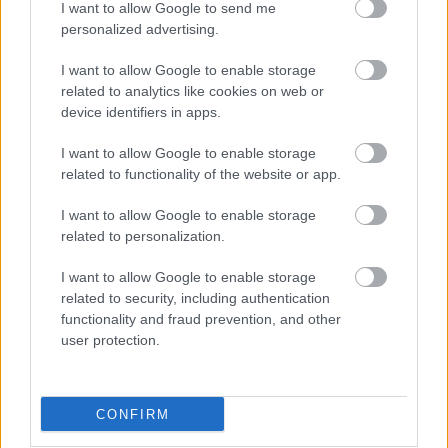
I want to allow Google to send me
personalized advertising.
Erkel, a király
I want to allow Google to enable storage
related to analytics like cookies on web or
caruso_
•
2014. október 07.
0
device identifiers in apps.
I want to allow Google to enable storage
Nem sokkal azelőtt, hogy a 130 éves Operaházat
related to functionality of the website or app.
tűzijáték fénye világította volna be, történt egy
fontos esemény. A jó nevű Naxos kiadó – amely
I want to allow Google to enable storage
elsősorban ritkaságok…
related to personalization.
I want to allow Google to enable storage
related to security, including authentication
functionality and fraud prevention, and other
user protection.
CONFIRM