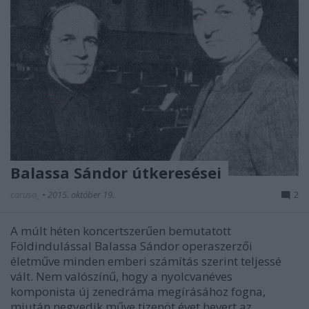
Balassa Sándor útkeresései
caruso_
•
2015. október 19.
2
A múlt héten koncertszerűen bemutatott
Földindulással Balassa Sándor operaszerzői
életműve minden emberi számítás szerint teljessé
vált. Nem valószínű, hogy a nyolcvanéves
komponista új zenedráma megírásához fogna,
miután negyedik műve tizenöt évet hevert az…