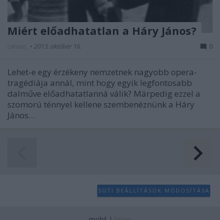
Miért előadhatatlan a Háry János?
caruso_
•
2013. október 16.
0
Lehet-e egy érzékeny nemzetnek nagyobb opera-
tragédiája annál, mint hogy egyik legfontosabb
dalműve előadhatatlanná válik? Márpedig ezzel a
szomorú ténnyel kellene szembenéznünk a Háry
János…
SÜTI BEÁLLÍTÁSOK MÓDOSÍTÁSA
mobil
|
teljes