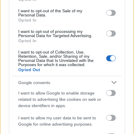
caruso_
•
2015. március 10.
0
use your data for below specified purposes in below Google
consent section.
I want to opt-out of the Sale of my
Personal Data.
Az 1870-ben született ifjabb Lehár Ferenc, ha akart
Opted In
volna, sem kerülhette volna el végzetét. Apja a
Monarchia egyik legkiválóbb katonakarmestere volt,
I want to opt-out of processing my
aki számára magától értetődő volt, hogy gyermekét
Personal Data for Targeted Advertising.
Opted In
is efelé a pálya felé terelje. Ferencet már 12 évesen
felveszik Prágába,…
I want to opt-out of Collection, Use,
Retention, Sale, and/or Sharing of my
Personal Data that Is Unrelated with the
Purposes for which it was collected.
Opted Out
Google consents
I want to allow Google to enable storage
related to advertising like cookies on web or
device identifiers in apps.
I want to allow my user data to be sent to
Google for online advertising purposes.