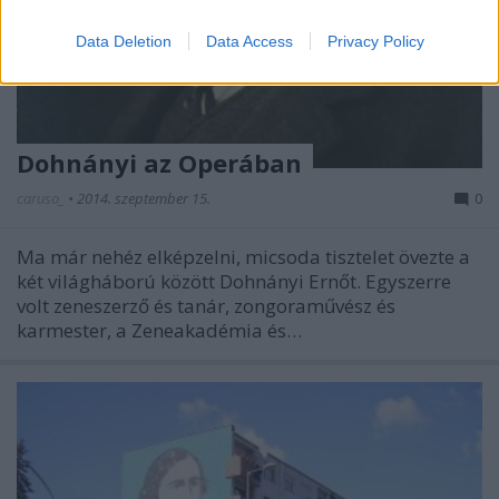
Data Deletion
Data Access
Privacy Policy
Dohnányi az Operában
caruso_
•
2014. szeptember 15.
0
Ma már nehéz elképzelni, micsoda tisztelet övezte a
két világháború között Dohnányi Ernőt. Egyszerre
volt zeneszerző és tanár, zongoraművész és
karmester, a Zeneakadémia és…