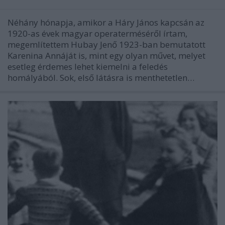
Néhány hónapja, amikor a Háry János kapcsán az
1920-as évek magyar operaterméséről írtam,
megemlítettem Hubay Jenő 1923-ban bemutatott
Karenina Annáját is, mint egy olyan művet, melyet
esetleg érdemes lehet kiemelni a feledés
homályából. Sok, első látásra is menthetetlen…