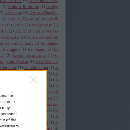
a di Verona
(
6
)
Ariadné Naxosz
n
(
2
)
Aribert Reimann
(
1
)
Arrigo
2
)
Artaserse
(
1
)
Arturo Chacón-
z
(
2
)
Arturo Toscanini
(
1
)
Asmik
ian
(
3
)
Attila
(
2
)
autógramm
(
1
)
osbál
(
2
)
AZ Antikrisztus bukása
rab éjszaka
(
1
)
Az árnyék nélküli
2
)
Az emberi hang
(
1
)
Az idegen
L Étranger)
(
1
)
Az idegen nő (La
ra)
(
2
)
Az istenek alkonya
(
1
)
Az
hölgy látogatása
(
1
)
Az Orléans-i
A bajadér
(
2
)
A béke napja
(
1
)
A
ollandi
(
8
)
A bűvös vadász
(
4
)
A
y
(
1
)
A csavar fordul egyet
(
4
)
A
tos mandarin
(
1
)
A diótörő
(
4
)
A
ragott királyfi
(
2
)
A félresikerült
sonal or
zonycsere
(
1
)
A genti kovács
(
1
)
ection to
tag asszony
(
1
)
A három narancs
ou may
relmese
(
1
)
A hattyúk tava
(
3
)
A
 personal
oltak házából
(
1
)
A játékos
(
1
)
A
out of the
liás hölgy
(
1
)
A kegyencnő
(
1
)
A
 downstream
llú herceg vára
(
5
)
A köpeny
(
3
)