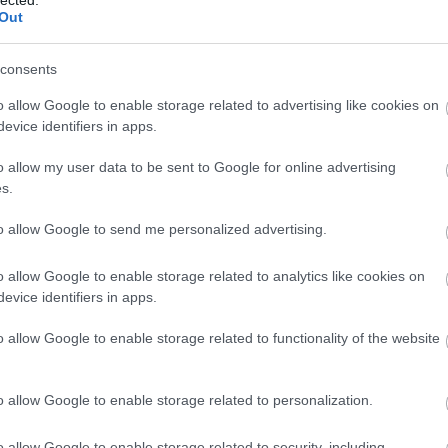
Benedik
Out
(
15
)
Ber
Bernd 
consents
de Bill
(
2
)
Birg
o allow Google to enable storage related to advertising like cookies on
Bohémé
evice identifiers in apps.
Chr
Mi
o allow my user data to be sent to Google for online advertising
Jovano
s.
Brenda
Fass
to allow Google to send me personalized advertising.
Bubik Á
Bieito
(
5
o allow Google to enable storage related to analytics like cookies on
Ny
evice identifiers in apps.
Cami
Car
o allow Google to enable storage related to functionality of the website
He
Web
Casa Ve
o allow Google to enable storage related to personalization.
Cele
Charles
o allow Google to enable storage related to security, including