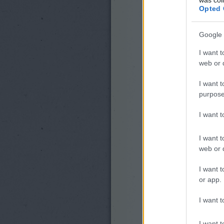
Opted 
Google 
I want t
web or d
I want t
purpose
I want 
I want t
web or d
I want t
or app.
I want t
I want t