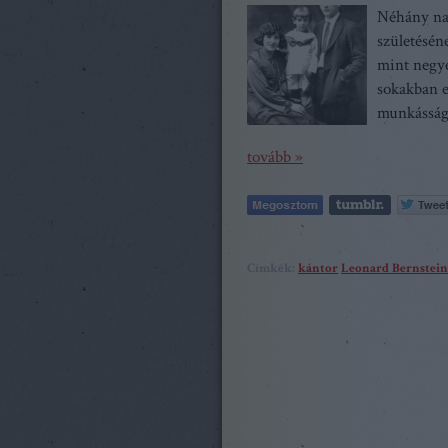
Néhány nap
születésén
mint negye
sokakban e
munkásságá
tovább »
Címkék:
kántor
Leonard Bernstein