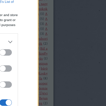
B’s List of
1
)
A loudoni ördögök
(
1
)
A nagy
(
1
)
A nürnbergi mesterdalnokok
Nyugat lánya
(
2
)
A próféta
(
1
)
A
er and store
ritánok
(
1
)
A Rajna kincse
(
5
)
A
to grant or
lovag
(
1
)
A sevillai borbély
(
3
)
A
ed purposes
lmeslevél
(
1
)
A távoli hang
(
1
)
A
rubadúr
(
2
)
A varázsfuvola
(
3
)
A
lónő
(
1
)
A walkür
(
3
)
A windsori
ők
(
1
)
A zsidónő
(
2
)
Bajazzók
(
2
)
lassa Sándor
(
1
)
balett
(
54
)
Bál a
ban
(
3
)
Bánffy Katalin
(
1
)
Bánffy
5
)
Bánk bán
(
1
)
Bánó András
(
1
)
 Marianna
(
4
)
Barbara Hannigan
(
1
)
báró Orczy Bódog
(
1
)
báró
niczky Frigyes
(
1
)
Barrie Kosky
ársony Dóra
(
2
)
Bartók Béla
(
8
)
 Péter
(
2
)
Bayerische Staatsoper
19
)
Bayerische Theaterakademie
en
(
12
)
Bayreuth
(
7
)
Bécsi Újévi
rt
(
1
)
Bedrich Smetana
(
1
)
Bejun
a
(
1
)
Békés András
(
2
)
bélyeg
(
2
)