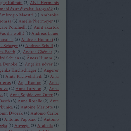
eghy Kálmán
(
3
)
Alvis Hermanis
mahl és az éjszakai látogatók
(
1
)
Ambrogio Maestri
(
1
)
Ambroise
homas
(
3
)
Amélie Niermeyer
(
1
)
are Ponchielli
(
1
)
Amit akartok
as ihr wollt)
(
1
)
Andreas Bauer
anabas
(
5
)
Andreas Homoki
(
1
)
s Schager
(
3
)
Andreas Scholl
(
1
)
ea Breth
(
2
)
Andrea Chénier
(
2
)
ré Schuen
(
4
)
Äneas Humm
(
2
)
a Denoke
(
2
)
Angelica nővér
(
3
)
elika Kirchschlager
(
1
)
Angerer
(
1
)
Anita Rachvelishvili
(
2
)
Anja
rteros
(
1
)
Anja Kampe
(
2
)
Anna
hova
(
2
)
Anna Larsson
(
2
)
Anna
ko
(
1
)
Anna Sophie von Otter
(
3
)
Dasch
(
5
)
Anne Roselle
(
2
)
Ante
rkunica
(
2
)
Antoine Mariotte
(
1
)
onín Dvorák
(
4
)
Antonio Carlos
1
)
Antonio Pappano
(
1
)
Antonio
glia
(
1
)
Anyegin
(
2
)
Arabella
(
1
)