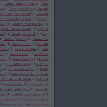
1
)
Didone abbandonata
(
1
)
Dido
as
(
1
)
Die andere Frau (A másik
ie ensten Menschen
(
1
)
Dinorah
Diótörő és Egérkirály
(
8
)
Diskay
zsef
(
1
)
Dmitrij Sosztakovics
(
5
)
Dmitri Hvorostovsky
(
4
)
Dmitri
kov
(
4
)
Dmitry Korchak
(
1
)
Dog
1
)
Dohnányi Ernő
(
4
)
Domenico
atti
(
1
)
Döme Zoltán
(
1
)
Donald
nicles
(
1
)
Don Giovanni
(
1
)
Don
ote
(
4
)
Doris Soffel
(
3
)
Dorothea
mann
(
1
)
Dózsa György
(
1
)
Dózsa
e
(
1
)
dr. Tóth Aladár
(
1
)
E. T. A.
nn
(
8
)
Edita Gruberova
(
2
)
Edith
ller
(
2
)
Eduard von Winterstein
r Annaberg Buchholz
(
1
)
Edvard
1
)
Edward Clug
(
1
)
Egisto Tango
katerina Gubanova
(
1
)
Ékkövek
els)
(
1
)
Eladott menyasszony
(
1
)
hilharmonie
(
1
)
Elektra
(
3
)
Elena
Maximova
(
3
)
elfeledett magyar