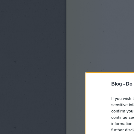
Blog -
Do 
If you wish 
sensitive in
confirm you
continue se
information 
further disc