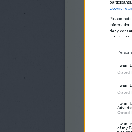
participants
Downstream 
Please note
information 
deny consent
in below Go
Persona
I want t
Opted 
I want t
Opted 
I want 
Advertis
Opted 
I want t
of my P
was col