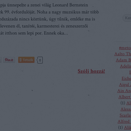
ja ünnepelte a zenei világ Leonard Bernstein
ek 99. évfordulóját. Noha a nagy muzsikus már több
dszázada nincs köztünk, úgy tűnik, emléke ma is
levenen él, tanítói, karmesterei és zeneszerzői
t itthon sem lepi por. Ennek oka…
#meto
Aalto Th
Adam B
Tetszik
0
Adeli
Szólj hozzá!
Eich
Aigul
Ain An
Albert
(
1
)
Al
Aless
Scarla
Alfred
(
1
)
Ali