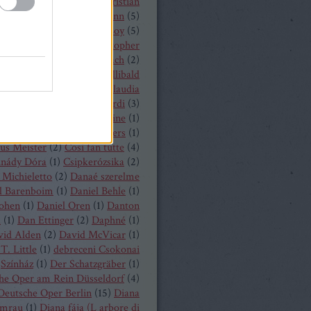
hrisopher Maltman
(
1
)
Christian
ost
(
2
)
Christian Thielemann
(
5
)
tine Schäfer
(
1
)
Christof Loy
(
5
)
topher Maltman
(
1
)
Christopher
ris
(
2
)
Christoph Eschenbach
(
2
)
ph Pohl
(
4
)
Christoph Willibald
k
(
3
)
Claude Debussy
(
4
)
Claudia
hnke
(
3
)
Claudio Monteverdi
(
3
)
uth
(
4
)
Clémentine Margaine
(
1
)
a Wurst
(
1
)
Corinne Winters
(
1
)
us Meister
(
2
)
Cosi fan tutte
(
4
)
inády Dóra
(
1
)
Csipkerózsika
(
2
)
Michieletto
(
2
)
Danaé szerelme
l Barenboim
(
1
)
Daniel Behle
(
1
)
Cohen
(
1
)
Daniel Oren
(
1
)
Danton
a
(
1
)
Dan Ettinger
(
2
)
Daphné
(
1
)
vid Alden
(
2
)
David McVicar
(
1
)
T. Little
(
1
)
debreceni Csokonai
Színház
(
1
)
Der Schatzgräber
(
1
)
he Oper am Rein Düsseldorf
(
4
)
Deutsche Oper Berlin
(
15
)
Diana
mrau
(
1
)
Diana fája (L arbore di