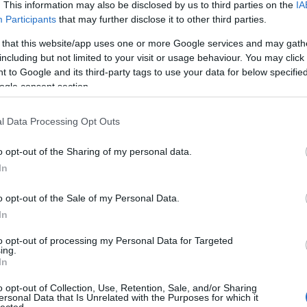
. This information may also be disclosed by us to third parties on the
IA
A láng
(
Participants
that may further disclose it to other third parties.
Gatsby
(
2
)
A 
 that this website/app uses one or more Google services and may gath
pu
including but not limited to your visit or usage behaviour. You may click 
rózsa
 to Google and its third-party tags to use your data for below specifi
szere
ogle consent section.
t
varázs
l Data Processing Opt Outs
víg n
Ba
o opt-out of the Sharing of my personal data.
Savoy
In
Miklós
(
Barabás
o opt-out of the Sale of my Personal Data.
Podma
In
(
9
)
B
Bartók
to opt-out of processing my Personal Data for Targeted
ing.
(
In
Münch
Konce
o opt-out of Collection, Use, Retention, Sale, and/or Sharing
ersonal Data that Is Unrelated with the Purposes for which it
Meht
lected.