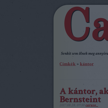
Ca
Senkit sem ölnek meg annyira,
Címkék
»
kántor
A kántor, ak
Bernsteint
2017.08.28. 09:10
caruso_