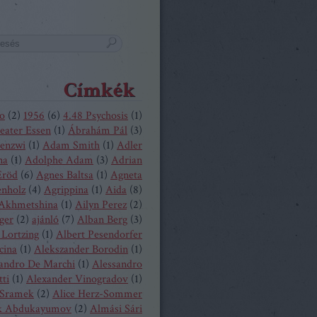
Címkék
o
(
2
)
1956
(
6
)
4.48 Psychosis
(
1
)
eater Essen
(
1
)
Ábrahám Pál
(
3
)
enzwi
(
1
)
Adam Smith
(
1
)
Adler
na
(
1
)
Adolphe Adam
(
3
)
Adrian
Eröd
(
6
)
Agnes Baltsa
(
1
)
Agneta
enholz
(
4
)
Agrippina
(
1
)
Aida
(
8
)
 Akhmetshina
(
1
)
Ailyn Perez
(
2
)
ger
(
2
)
ajánló
(
7
)
Alban Berg
(
3
)
 Lortzing
(
1
)
Albert Pesendorfer
cina
(
1
)
Alekszander Borodin
(
1
)
andro De Marchi
(
1
)
Alessandro
tti
(
1
)
Alexander Vinogradov
(
1
)
 Sramek
(
2
)
Alice Herz-Sommer
k Abdukayumov
(
2
)
Almási Sári