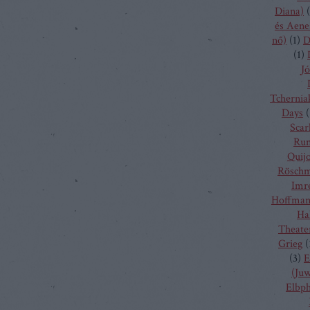
Diana)
(
és Aene
nő)
(
1
)
D
(
1
)
Jó
Tchernia
Days
(
Scarl
Run
Quij
Rösch
Imr
Hoffma
Ha
Theate
Grieg
(
(
3
)
E
(Juw
Elbp