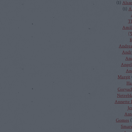
(
1
)
Alsz
(
1
)
A
T
Amilc
(W
K
Andrea
Andr
And
Angel
Ang
Margit
Ha
Goryac
Netreb
Annette 
Je
Ant
Gomes
(
Smare