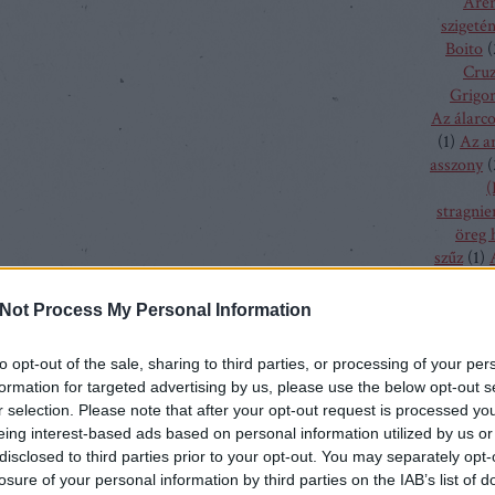
Aren
szigeté
Boito
(
Cru
Grigor
Az álarc
(
1
)
Az a
asszony
(
(
stragnie
öreg 
szűz
(
1
)
bolygó h
csalogán
Not Process My Personal Information
csodála
fából fa
to opt-out of the sale, sharing to third parties, or processing of your per
menyass
formation for targeted advertising by us, please use the below opt-out s
A hallga
r selection. Please note that after your opt-out request is processed y
sze
eing interest-based ads based on personal information utilized by us or
h
disclosed to third parties prior to your opt-out. You may separately opt-
kamé
losure of your personal information by third parties on the IAB’s list of
kékszaká