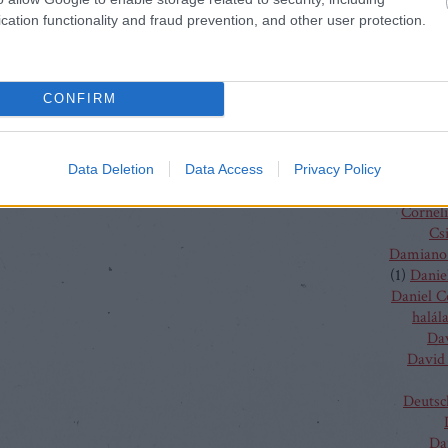
(
4
)
C
cation functionality and fraud prevention, and other user protection.
J
Chris
Chris
Vent
CONFIRM
Christo
Gluc
Ma
Claus G
Data Deletion
Data Access
Privacy Policy
Conchit
Corneli
Cs
Damiano 
(
1
)
Danie
Daniel 
halál
Da
David 
Deutsc
Da