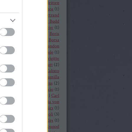
t von Peter
(
1
)
Benjamin Britten
czelly István
(
1
)
Berkes János
(
1
)
Alois Zimmermann
(
4
)
Bertrand
y
(
2
)
beszámoló
(
268
)
Billy Budd
it Nilsson
(
1
)
Bogdan Volkov
(
1
)
let
(
2
)
Borisz Godunov
(
1
)
Boris
istoff
(
1
)
Boross Csilla
(
1
)
Borsa
klós
(
1
)
Bo Skovhus
(
4
)
Brandon
vich
(
3
)
Bregenzer Festspiele
(
1
)
 Rae
(
1
)
Bretz Gábor
(
5
)
Brigitte
baender
(
1
)
Brindley Sherratt
(
2
)
rpád
(
1
)
Buzás Viktor
(
1
)
Calixto
)
Cameron Shahbazi
(
2
)
Camilla
lund
(
3
)
Camille Saint-Saëns
(
2
)
lle Saint Saens
(
2
)
Capriccio
(
1
)
dillac
(
1
)
Carlo Bergonzi
(
1
)
Carl
inrich Graun
(
1
)
Carl Maria von
er
(
5
)
Carmen
(
2
)
Cár és ács
(
1
)
rdi
(
3
)
cd
(
15
)
Cecilia Bartoli
(
3
)
ng Mária
(
2
)
Chabert ezredes
(
1
)
 Castronovo
(
1
)
Charles Gounod