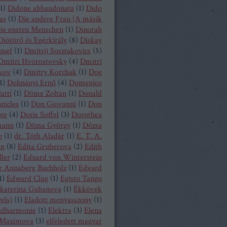
1
)
Didone abbandonata
(
1
)
Dido
as
(
1
)
Die andere Frau (A másik
ie ensten Menschen
(
1
)
Dinorah
Diótörő és Egérkirály
(
8
)
Diskay
zsef
(
1
)
Dmitrij Sosztakovics
(
5
)
Dmitri Hvorostovsky
(
4
)
Dmitri
kov
(
4
)
Dmitry Korchak
(
1
)
Dog
1
)
Dohnányi Ernő
(
4
)
Domenico
atti
(
1
)
Döme Zoltán
(
1
)
Donald
nicles
(
1
)
Don Giovanni
(
1
)
Don
ote
(
4
)
Doris Soffel
(
3
)
Dorothea
mann
(
1
)
Dózsa György
(
1
)
Dózsa
e
(
1
)
dr. Tóth Aladár
(
1
)
E. T. A.
nn
(
8
)
Edita Gruberova
(
2
)
Edith
ller
(
2
)
Eduard von Winterstein
r Annaberg Buchholz
(
1
)
Edvard
1
)
Edward Clug
(
1
)
Egisto Tango
katerina Gubanova
(
1
)
Ékkövek
els)
(
1
)
Eladott menyasszony
(
1
)
hilharmonie
(
1
)
Elektra
(
3
)
Elena
Maximova
(
3
)
elfeledett magyar