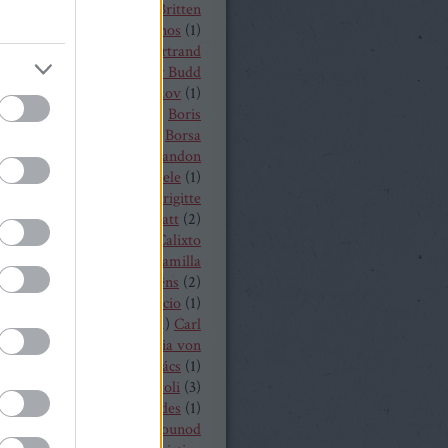
t von Peter
(
1
)
Benjamin Britten
czelly István
(
1
)
Berkes János
(
1
)
Alois Zimmermann
(
4
)
Bertrand
y
(
2
)
beszámoló
(
268
)
Billy Budd
it Nilsson
(
1
)
Bogdan Volkov
(
1
)
let
(
2
)
Borisz Godunov
(
1
)
Boris
istoff
(
1
)
Boross Csilla
(
1
)
Borsa
klós
(
1
)
Bo Skovhus
(
4
)
Brandon
vich
(
3
)
Bregenzer Festspiele
(
1
)
 Rae
(
1
)
Bretz Gábor
(
5
)
Brigitte
baender
(
1
)
Brindley Sherratt
(
2
)
rpád
(
1
)
Buzás Viktor
(
1
)
Calixto
)
Cameron Shahbazi
(
2
)
Camilla
lund
(
3
)
Camille Saint-Saëns
(
2
)
lle Saint Saens
(
2
)
Capriccio
(
1
)
dillac
(
1
)
Carlo Bergonzi
(
1
)
Carl
inrich Graun
(
1
)
Carl Maria von
er
(
5
)
Carmen
(
2
)
Cár és ács
(
1
)
rdi
(
3
)
cd
(
15
)
Cecilia Bartoli
(
3
)
ng Mária
(
2
)
Chabert ezredes
(
1
)
 Castronovo
(
1
)
Charles Gounod