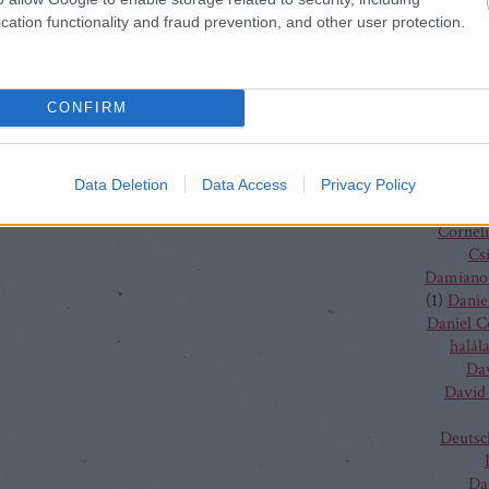
(
4
)
C
cation functionality and fraud prevention, and other user protection.
J
Chris
Chris
Vent
CONFIRM
Christo
Gluc
Ma
Claus G
Data Deletion
Data Access
Privacy Policy
Conchit
Corneli
Cs
Damiano 
(
1
)
Danie
Daniel 
halál
Da
David 
Deutsc
Da