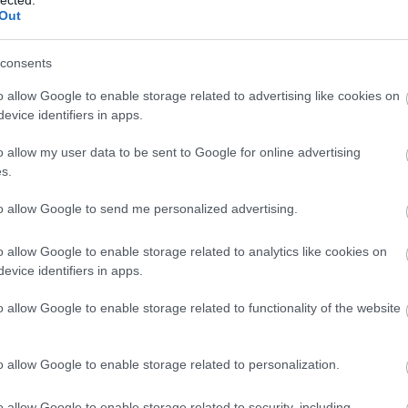
Benedik
Out
(
15
)
Ber
Bernd 
consents
de Bill
(
2
)
Birg
o allow Google to enable storage related to advertising like cookies on
Bohémé
evice identifiers in apps.
Chr
Mi
o allow my user data to be sent to Google for online advertising
Jovano
s.
Brenda
Fass
to allow Google to send me personalized advertising.
Bubik Á
Bieito
(
5
o allow Google to enable storage related to analytics like cookies on
Ny
evice identifiers in apps.
Cami
Car
o allow Google to enable storage related to functionality of the website
He
Web
Casa Ve
o allow Google to enable storage related to personalization.
Cele
Charles
o allow Google to enable storage related to security, including