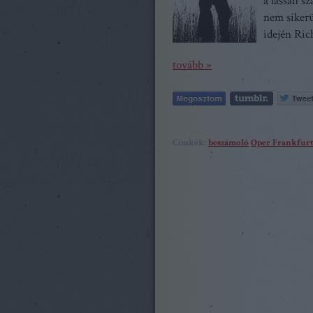
a lassan s
nem sikerü
idején Ric
tovább »
Címkék:
beszámoló
Oper Frankfur