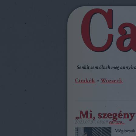
Ca
Senkit sem ölnek meg annyira,
Címkék
»
Wozzeck
„Mi, szegén
2023.07.07. 08:09
caruso_
Mégiscsak 