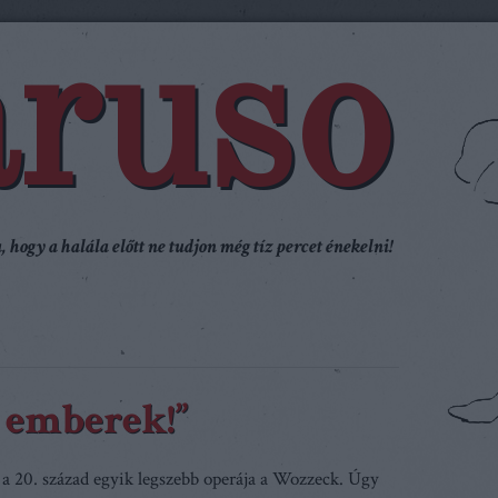
ruso
 hogy a halála előtt ne tudjon még tíz percet énekelni!
y emberek!”
a 20. század egyik legszebb operája a Wozzeck. Úgy