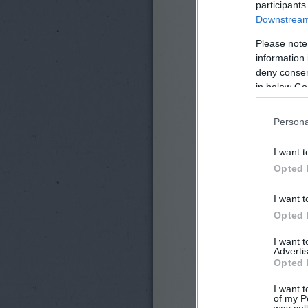
participants
Downstream 
Please note
information 
deny consent
in below Go
Persona
I want t
Opted 
I want t
Opted 
I want 
Advertis
Opted 
I want t
of my P
was col