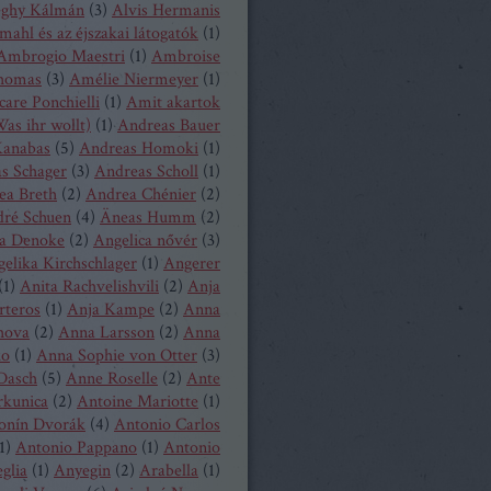
eghy Kálmán
(
3
)
Alvis Hermanis
mahl és az éjszakai látogatók
(
1
)
Ambrogio Maestri
(
1
)
Ambroise
homas
(
3
)
Amélie Niermeyer
(
1
)
are Ponchielli
(
1
)
Amit akartok
as ihr wollt)
(
1
)
Andreas Bauer
anabas
(
5
)
Andreas Homoki
(
1
)
s Schager
(
3
)
Andreas Scholl
(
1
)
ea Breth
(
2
)
Andrea Chénier
(
2
)
ré Schuen
(
4
)
Äneas Humm
(
2
)
a Denoke
(
2
)
Angelica nővér
(
3
)
elika Kirchschlager
(
1
)
Angerer
(
1
)
Anita Rachvelishvili
(
2
)
Anja
rteros
(
1
)
Anja Kampe
(
2
)
Anna
hova
(
2
)
Anna Larsson
(
2
)
Anna
ko
(
1
)
Anna Sophie von Otter
(
3
)
Dasch
(
5
)
Anne Roselle
(
2
)
Ante
rkunica
(
2
)
Antoine Mariotte
(
1
)
onín Dvorák
(
4
)
Antonio Carlos
1
)
Antonio Pappano
(
1
)
Antonio
glia
(
1
)
Anyegin
(
2
)
Arabella
(
1
)