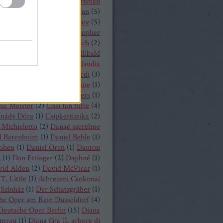
hrisopher Maltman
(
1
)
Christian
ost
(
2
)
Christian Thielemann
(
5
)
tine Schäfer
(
1
)
Christof Loy
(
5
)
topher Maltman
(
1
)
Christopher
ris
(
2
)
Christoph Eschenbach
(
2
)
ph Pohl
(
4
)
Christoph Willibald
k
(
3
)
Claude Debussy
(
4
)
Claudia
hnke
(
3
)
Claudio Monteverdi
(
3
)
uth
(
4
)
Clémentine Margaine
(
1
)
a Wurst
(
1
)
Corinne Winters
(
1
)
us Meister
(
2
)
Cosi fan tutte
(
4
)
inády Dóra
(
1
)
Csipkerózsika
(
2
)
Michieletto
(
2
)
Danaé szerelme
l Barenboim
(
1
)
Daniel Behle
(
1
)
Cohen
(
1
)
Daniel Oren
(
1
)
Danton
a
(
1
)
Dan Ettinger
(
2
)
Daphné
(
1
)
vid Alden
(
2
)
David McVicar
(
1
)
T. Little
(
1
)
debreceni Csokonai
Színház
(
1
)
Der Schatzgräber
(
1
)
he Oper am Rein Düsseldorf
(
4
)
Deutsche Oper Berlin
(
15
)
Diana
mrau
(
1
)
Diana fája (L arbore di