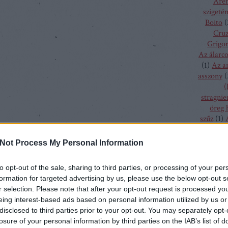
Aren
szigeté
Boito
(
Cru
Grigor
Az álarc
(
1
)
Az a
asszony
(
(
stragnie
öreg 
szűz
(
1
)
bolygó h
csalogán
Not Process My Personal Information
csodála
fából fa
to opt-out of the sale, sharing to third parties, or processing of your per
menyass
formation for targeted advertising by us, please use the below opt-out s
A hallga
r selection. Please note that after your opt-out request is processed y
sze
eing interest-based ads based on personal information utilized by us or
h
disclosed to third parties prior to your opt-out. You may separately opt-
kamé
losure of your personal information by third parties on the IAB’s list of
kékszaká