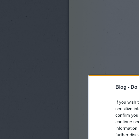
Blog -
Do 
If you wish 
sensitive in
confirm you
continue se
information 
further disc