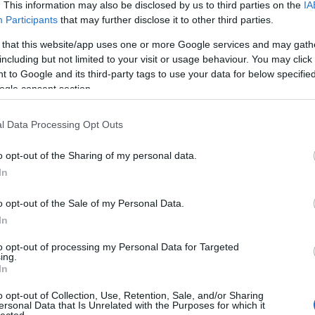
. This information may also be disclosed by us to third parties on the
IA
A láng
(
Participants
that may further disclose it to other third parties.
Gatsby
(
2
)
A 
 that this website/app uses one or more Google services and may gath
pu
including but not limited to your visit or usage behaviour. You may click 
rózsa
 to Google and its third-party tags to use your data for below specifi
szere
ogle consent section.
t
varázs
l Data Processing Opt Outs
víg n
Ba
o opt-out of the Sharing of my personal data.
Savoy
In
Miklós
(
Barabás
o opt-out of the Sale of my Personal Data.
Podma
In
(
9
)
B
Bartók
to opt-out of processing my Personal Data for Targeted
ing.
(
In
Münch
Konce
o opt-out of Collection, Use, Retention, Sale, and/or Sharing
ersonal Data that Is Unrelated with the Purposes for which it
Meht
lected.