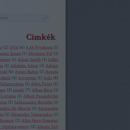
Címkék
o
(
2
)
1956
(
6
)
4.48 Psychosis
(
1
)
eater Essen
(
1
)
Ábrahám Pál
(
3
)
enzwi
(
1
)
Adam Smith
(
1
)
Adler
na
(
1
)
Adolphe Adam
(
3
)
Adrian
Eröd
(
6
)
Agnes Baltsa
(
1
)
Agneta
enholz
(
4
)
Agrippina
(
1
)
Aida
(
8
)
 Akhmetshina
(
1
)
Ailyn Perez
(
2
)
ger
(
2
)
ajánló
(
7
)
Alban Berg
(
3
)
 Lortzing
(
1
)
Albert Pesendorfer
cina
(
1
)
Alekszander Borodin
(
1
)
andro De Marchi
(
1
)
Alessandro
tti
(
1
)
Alexander Vinogradov
(
1
)
 Sramek
(
2
)
Alice Herz-Sommer
k Abdukayumov
(
2
)
Almási Sári