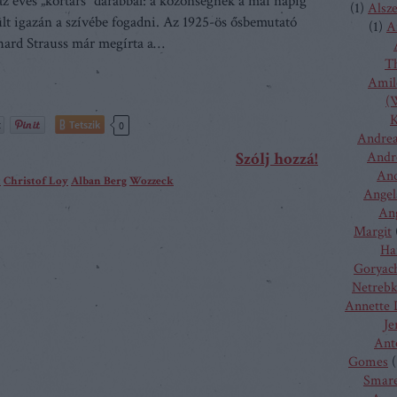
záz éves „kortárs” darabbal: a közönségnek a mai napig
(
1
)
Alsz
lt igazán a szívébe fogadni. Az 1925-ös ősbemutató
(
1
)
A
hard Strauss már megírta a…
T
Amilc
(W
K
Tetszik
0
Andrea
Szólj hozzá!
Andr
And
t
Christof Loy
Alban Berg
Wozzeck
Angel
Ang
Margit
Ha
Goryac
Netreb
Annette 
Je
Ant
Gomes
(
Smare