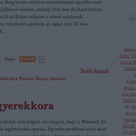
an Berg lassan százéves zenedrámáján egyelőre nem
. (Jellemző módon, amikor 1945-ben Richard Strauss
otta Karl Böhm számára a német színházak
ára vonatkozó ajánlását, az akkor már 20 éves
ől…
#meto
Aalto Th
Tetszik
0
Adam B
Adeli
Szólj hozzá!
Alban Berg
Wozzeck
Theater Chemnitz
Eich
Aigul
Ain An
Albert
gyerekkora
(
1
)
Al
Aless
Scarla
e jóideje nem képezi vita tárgyát, hogy a Wozzeck 20.
Alfred
ik legfontosabb operája. Egyetlen probléma azért akad
(
1
)
Ali