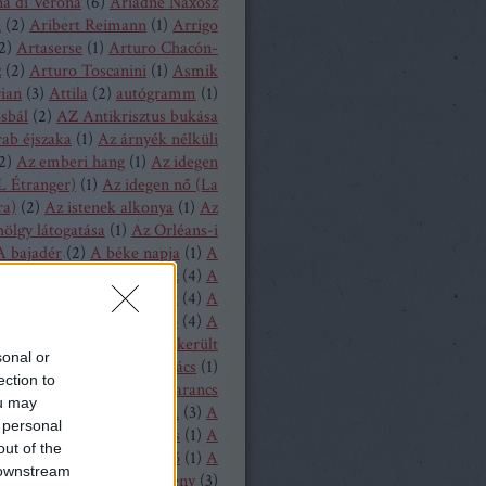
a di Verona
(
6
)
Ariadné Naxosz
n
(
2
)
Aribert Reimann
(
1
)
Arrigo
2
)
Artaserse
(
1
)
Arturo Chacón-
z
(
2
)
Arturo Toscanini
(
1
)
Asmik
ian
(
3
)
Attila
(
2
)
autógramm
(
1
)
osbál
(
2
)
AZ Antikrisztus bukása
rab éjszaka
(
1
)
Az árnyék nélküli
2
)
Az emberi hang
(
1
)
Az idegen
L Étranger)
(
1
)
Az idegen nő (La
ra)
(
2
)
Az istenek alkonya
(
1
)
Az
hölgy látogatása
(
1
)
Az Orléans-i
A bajadér
(
2
)
A béke napja
(
1
)
A
ollandi
(
8
)
A bűvös vadász
(
4
)
A
y
(
1
)
A csavar fordul egyet
(
4
)
A
tos mandarin
(
1
)
A diótörő
(
4
)
A
ragott királyfi
(
2
)
A félresikerült
sonal or
zonycsere
(
1
)
A genti kovács
(
1
)
ection to
tag asszony
(
1
)
A három narancs
ou may
relmese
(
1
)
A hattyúk tava
(
3
)
A
 personal
oltak házából
(
1
)
A játékos
(
1
)
A
out of the
liás hölgy
(
1
)
A kegyencnő
(
1
)
A
 downstream
llú herceg vára
(
5
)
A köpeny
(
3
)