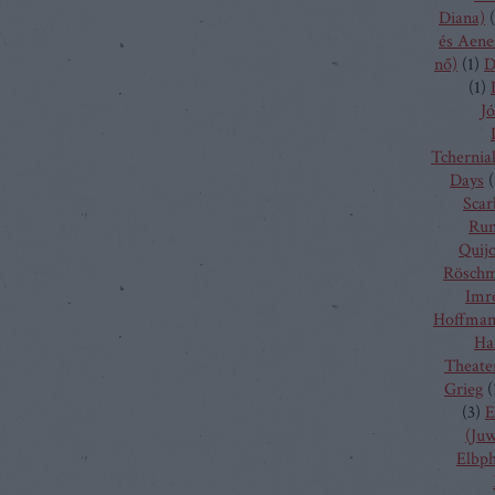
Diana)
(
és Aene
nő)
(
1
)
D
(
1
)
Jó
Tchernia
Days
(
Scarl
Run
Quij
Rösch
Imr
Hoffma
Ha
Theate
Grieg
(
(
3
)
E
(Juw
Elbp