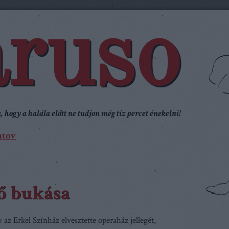
ruso
 hogy a halála előtt ne tudjon még tíz percet énekelni!
atov
ő bukása
 az Erkel Színház elvesztette operaház jellegét,