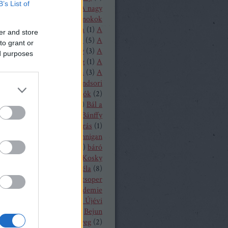
B’s List of
1
)
A loudoni ördögök
(
1
)
A nagy
(
1
)
A nürnbergi mesterdalnokok
Nyugat lánya
(
2
)
A próféta
(
1
)
A
er and store
ritánok
(
1
)
A Rajna kincse
(
5
)
A
to grant or
lovag
(
1
)
A sevillai borbély
(
3
)
A
ed purposes
lmeslevél
(
1
)
A távoli hang
(
1
)
A
rubadúr
(
2
)
A varázsfuvola
(
3
)
A
lónő
(
1
)
A walkür
(
3
)
A windsori
ők
(
1
)
A zsidónő
(
2
)
Bajazzók
(
2
)
lassa Sándor
(
1
)
balett
(
54
)
Bál a
ban
(
3
)
Bánffy Katalin
(
1
)
Bánffy
5
)
Bánk bán
(
1
)
Bánó András
(
1
)
 Marianna
(
4
)
Barbara Hannigan
(
1
)
báró Orczy Bódog
(
1
)
báró
niczky Frigyes
(
1
)
Barrie Kosky
ársony Dóra
(
2
)
Bartók Béla
(
8
)
 Péter
(
2
)
Bayerische Staatsoper
19
)
Bayerische Theaterakademie
en
(
12
)
Bayreuth
(
7
)
Bécsi Újévi
rt
(
1
)
Bedrich Smetana
(
1
)
Bejun
a
(
1
)
Békés András
(
2
)
bélyeg
(
2
)