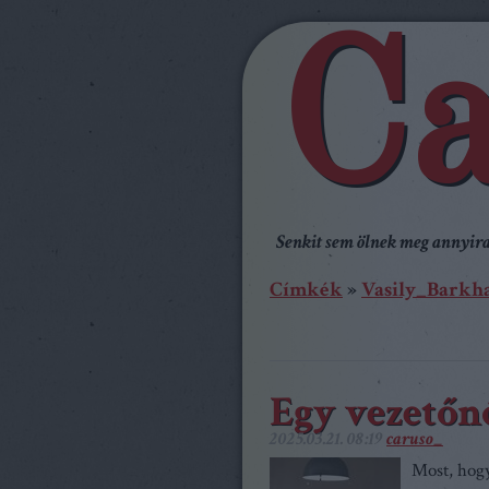
Ca
Senkit sem ölnek meg annyira,
Címkék
»
Vasily_Barkh
Egy vezetőn
2025.03.21. 08:19
caruso_
Most, hogy