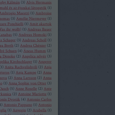
eghy Kálmán
(
3
)
Alvis Hermanis
mahl és az éjszakai látogatók
(
1
)
Ambrogio Maestri
(
1
)
Ambroise
homas
(
3
)
Amélie Niermeyer
(
1
)
are Ponchielli
(
1
)
Amit akartok
as ihr wollt)
(
1
)
Andreas Bauer
anabas
(
5
)
Andreas Homoki
(
1
)
s Schager
(
3
)
Andreas Scholl
(
1
)
ea Breth
(
2
)
Andrea Chénier
(
2
)
ré Schuen
(
4
)
Äneas Humm
(
2
)
a Denoke
(
2
)
Angelica nővér
(
3
)
elika Kirchschlager
(
1
)
Angerer
(
1
)
Anita Rachvelishvili
(
2
)
Anja
rteros
(
1
)
Anja Kampe
(
2
)
Anna
hova
(
2
)
Anna Larsson
(
2
)
Anna
ko
(
1
)
Anna Sophie von Otter
(
3
)
Dasch
(
5
)
Anne Roselle
(
2
)
Ante
rkunica
(
2
)
Antoine Mariotte
(
1
)
onín Dvorák
(
4
)
Antonio Carlos
1
)
Antonio Pappano
(
1
)
Antonio
glia
(
1
)
Anyegin
(
2
)
Arabella
(
1
)