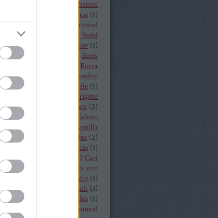
t von Peter
(
1
)
Benjamin Britten
czelly István
(
1
)
Berkes János
(
1
)
Alois Zimmermann
(
4
)
Bertrand
y
(
2
)
beszámoló
(
268
)
Billy Budd
it Nilsson
(
1
)
Bogdan Volkov
(
1
)
let
(
2
)
Borisz Godunov
(
1
)
Boris
istoff
(
1
)
Boross Csilla
(
1
)
Borsa
klós
(
1
)
Bo Skovhus
(
4
)
Brandon
vich
(
3
)
Bregenzer Festspiele
(
1
)
 Rae
(
1
)
Bretz Gábor
(
5
)
Brigitte
baender
(
1
)
Brindley Sherratt
(
2
)
rpád
(
1
)
Buzás Viktor
(
1
)
Calixto
)
Cameron Shahbazi
(
2
)
Camilla
lund
(
3
)
Camille Saint-Saëns
(
2
)
lle Saint Saens
(
2
)
Capriccio
(
1
)
dillac
(
1
)
Carlo Bergonzi
(
1
)
Carl
inrich Graun
(
1
)
Carl Maria von
er
(
5
)
Carmen
(
2
)
Cár és ács
(
1
)
rdi
(
3
)
cd
(
15
)
Cecilia Bartoli
(
3
)
ng Mária
(
2
)
Chabert ezredes
(
1
)
 Castronovo
(
1
)
Charles Gounod