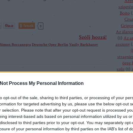
Aren
szigeté
Boito
(
Cru
Grigor
Tetszik
0
Az álarc
Szólj hozzá!
(
1
)
Az a
asszony
(
Simon Boccanegra
Deutsche Oper Berlin
Vasily Barkhatov
(
stragnie
öreg 
szűz
(
1
)
-ritkaságok II. – A
bolygó h
csalogán
Not Process My Personal Information
csodála
fából fa
to opt-out of the sale, sharing to third parties, or processing of your per
menyass
ó hirdeti a világháború utáni színházépítési
formation for targeted advertising by us, please use the below opt-out s
A hallga
r selection. Please note that after your opt-out request is processed y
st tükröző frankfurti színházkomplexum
sze
eing interest-based ads based on personal information utilized by us or
n, hogy az intézmény lett a 2021/2022-es szezonban
h
disclosed to third parties prior to your opt-out. You may separately opt-
aháza. A járókelők a belvárosban lépten-nyomon
kamé
losure of your personal information by third parties on the IAB’s list of
kékszaká
rtalmú plakátokba botolhatnak. Az 1993 óta, a