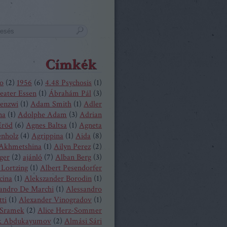
Címkék
o
(
2
)
1956
(
6
)
4.48 Psychosis
(
1
)
eater Essen
(
1
)
Ábrahám Pál
(
3
)
enzwi
(
1
)
Adam Smith
(
1
)
Adler
na
(
1
)
Adolphe Adam
(
3
)
Adrian
Eröd
(
6
)
Agnes Baltsa
(
1
)
Agneta
enholz
(
4
)
Agrippina
(
1
)
Aida
(
8
)
 Akhmetshina
(
1
)
Ailyn Perez
(
2
)
ger
(
2
)
ajánló
(
7
)
Alban Berg
(
3
)
 Lortzing
(
1
)
Albert Pesendorfer
cina
(
1
)
Alekszander Borodin
(
1
)
andro De Marchi
(
1
)
Alessandro
tti
(
1
)
Alexander Vinogradov
(
1
)
 Sramek
(
2
)
Alice Herz-Sommer
k Abdukayumov
(
2
)
Almási Sári