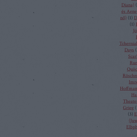
Diana)
(
és Aene
nő)
(
1
)
D
(
1
)
Jó
Tchernia
Days
(
Scarl
Run
Quij
Rösch
Imr
Hoffma
Ha
Theate
Grieg
(
(
3
)
E
(Juw
Elbp