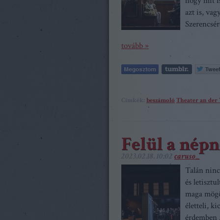
hogy mit i
azt is, va
Szerencsér
tovább »
Címkék:
beszámoló
Theater an der
Felül a népn
2023.02.18. 10:02
caruso_
Talán ninc
és letiszt
maga mögöt
életteli, k
érdemben A