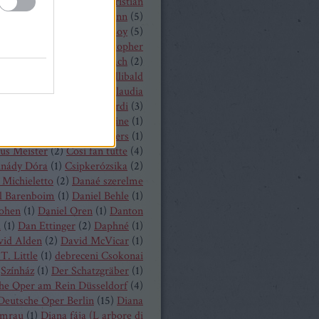
hrisopher Maltman
(
1
)
Christian
ost
(
2
)
Christian Thielemann
(
5
)
tine Schäfer
(
1
)
Christof Loy
(
5
)
topher Maltman
(
1
)
Christopher
ris
(
2
)
Christoph Eschenbach
(
2
)
ph Pohl
(
4
)
Christoph Willibald
k
(
3
)
Claude Debussy
(
4
)
Claudia
hnke
(
3
)
Claudio Monteverdi
(
3
)
uth
(
4
)
Clémentine Margaine
(
1
)
a Wurst
(
1
)
Corinne Winters
(
1
)
us Meister
(
2
)
Cosi fan tutte
(
4
)
inády Dóra
(
1
)
Csipkerózsika
(
2
)
Michieletto
(
2
)
Danaé szerelme
l Barenboim
(
1
)
Daniel Behle
(
1
)
Cohen
(
1
)
Daniel Oren
(
1
)
Danton
a
(
1
)
Dan Ettinger
(
2
)
Daphné
(
1
)
vid Alden
(
2
)
David McVicar
(
1
)
T. Little
(
1
)
debreceni Csokonai
Színház
(
1
)
Der Schatzgräber
(
1
)
he Oper am Rein Düsseldorf
(
4
)
Deutsche Oper Berlin
(
15
)
Diana
mrau
(
1
)
Diana fája (L arbore di