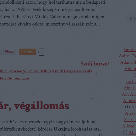
gondolkozni azon, hogy hol tarthatna ma a budapesti
ás, ha az 1990-es évek közepén megvalósult volna
 Géza és Kerényi Miklós Gábor a maga korában igen
borodást kiváltó ötlete, miszerint válasszák szét a…
#meto
Tetszik
0
Aalto Th
Adam B
Szólj hozzá!
Adeli
 Wien
Norma
Vincenzo Bellini
Asmik Grigorian
Vasily
ddie De Tommaso
Eich
Aigul
Ain An
Albert
ár, végállomás
(
1
)
Al
Aless
Scarla
 színház- és operaélet egyik nagy (ám valljuk be,
Alfred
úlérzékenykedett) kérdése Ukrajna lerohanása óta,
(
1
)
Ali