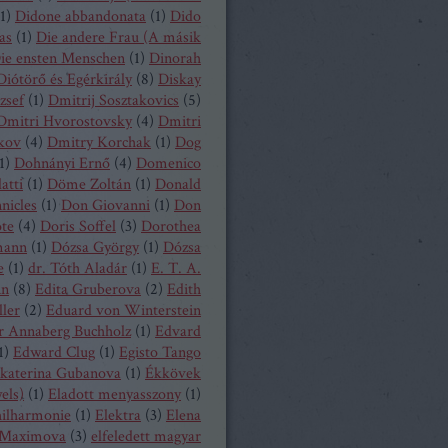
1
)
Didone abbandonata
(
1
)
Dido
as
(
1
)
Die andere Frau (A másik
ie ensten Menschen
(
1
)
Dinorah
Diótörő és Egérkirály
(
8
)
Diskay
zsef
(
1
)
Dmitrij Sosztakovics
(
5
)
Dmitri Hvorostovsky
(
4
)
Dmitri
kov
(
4
)
Dmitry Korchak
(
1
)
Dog
1
)
Dohnányi Ernő
(
4
)
Domenico
atti
(
1
)
Döme Zoltán
(
1
)
Donald
nicles
(
1
)
Don Giovanni
(
1
)
Don
ote
(
4
)
Doris Soffel
(
3
)
Dorothea
mann
(
1
)
Dózsa György
(
1
)
Dózsa
e
(
1
)
dr. Tóth Aladár
(
1
)
E. T. A.
nn
(
8
)
Edita Gruberova
(
2
)
Edith
ller
(
2
)
Eduard von Winterstein
r Annaberg Buchholz
(
1
)
Edvard
1
)
Edward Clug
(
1
)
Egisto Tango
katerina Gubanova
(
1
)
Ékkövek
els)
(
1
)
Eladott menyasszony
(
1
)
hilharmonie
(
1
)
Elektra
(
3
)
Elena
Maximova
(
3
)
elfeledett magyar