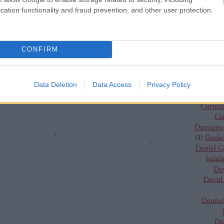
(
4
)
C
cation functionality and fraud prevention, and other user protection.
J
Chris
Chris
Vent
CONFIRM
Christo
Gluc
Ma
Claus G
Data Deletion
Data Access
Privacy Policy
Conchit
Corneli
Cs
Damiano 
(
1
)
Danie
Daniel 
halál
Da
David 
Deutsc
Da