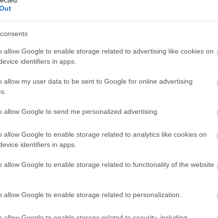
Benedik
Out
(
15
)
Ber
Bernd 
consents
de Bill
(
2
)
Birg
o allow Google to enable storage related to advertising like cookies on
Bohémé
evice identifiers in apps.
Chr
Mi
o allow my user data to be sent to Google for online advertising
Jovano
s.
Brenda
Fass
to allow Google to send me personalized advertising.
Bubik Á
Bieito
(
5
o allow Google to enable storage related to analytics like cookies on
Ny
evice identifiers in apps.
Cami
Car
o allow Google to enable storage related to functionality of the website
He
Web
Casa Ve
o allow Google to enable storage related to personalization.
Cele
Charles
o allow Google to enable storage related to security, including