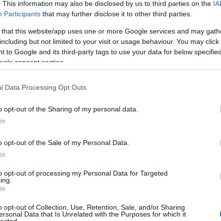
. This information may also be disclosed by us to third parties on the
IA
A láng
(
 szavazatai…
Participants
that may further disclose it to other third parties.
Gatsby
(
2
)
A 
 that this website/app uses one or more Google services and may gath
pu
including but not limited to your visit or usage behaviour. You may click 
rózsa
 to Google and its third-party tags to use your data for below specifi
Tetszik
0
szere
ogle consent section.
t
Szólj hozzá!
varázs
jkovszkij
l Data Processing Opt Outs
Asmik Grigorian
Oper Frankfurt
Iain MacNeil
A
víg n
Ba
o opt-out of the Sharing of my personal data.
Savoy
In
Miklós
(
Barabás
o opt-out of the Sale of my Personal Data.
Podma
In
(
9
)
B
Bartók
to opt-out of processing my Personal Data for Targeted
ing.
(
In
Münch
Konce
o opt-out of Collection, Use, Retention, Sale, and/or Sharing
ersonal Data that Is Unrelated with the Purposes for which it
Meht
lected.