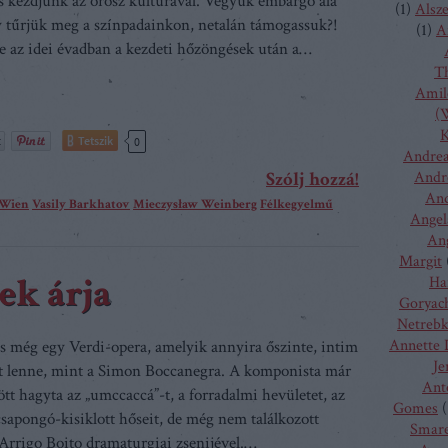
s kezdjünk az orosz kultúrával. Vegyük embargó alá
(
1
)
Alsz
gy tűrjük meg a színpadainkon, netalán támogassuk?!
(
1
)
A
e az idei évadban a kezdeti hőzöngések után a…
T
Amilc
(W
K
Tetszik
0
Andrea
Szólj hozzá!
Andr
And
 Wien
Vasily Barkhatov
Mieczysław Weinberg
Félkegyelmű
Angel
Ang
Margit
ek árja
Ha
Goryac
Netreb
Annette 
s még egy Verdi-opera, amelyik annyira őszinte, intim
Je
ult lenne, mint a Simon Boccanegra. A komponista már
Ant
t hagyta az „umccaccá”-t, a forradalmi hevületet, az
Gomes
(
icsapongó-kisiklott hőseit, de még nem találkozott
Smare
rrigo Boito dramaturgiai zsenijével.…