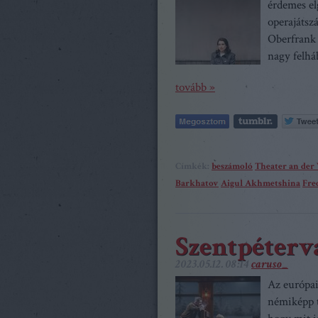
érdemes el
operajátsz
Oberfrank
nagy felhá
tovább »
Címkék:
beszámoló
Theater an der
Barkhatov
Aigul Akhmetshina
Fre
Szentpéterv
2023.05.12. 08:14
caruso_
Az európai
némiképp t