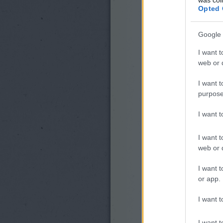
Opted 
Google 
I want t
web or d
I want t
purpose
I want 
I want t
web or d
I want t
or app.
I want t
I want t