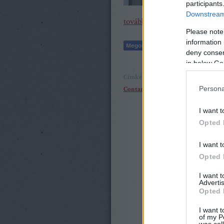
participants
Downstream 
tovább »
Please note
information 
deny consent
in below Go
Címkék:
beszámoló
Mariella Devia
Contantinescu
Roberto Aronica
Persona
I want t
Opted 
I want t
Opted 
I want 
Advertis
Opted 
I want t
of my P
was col