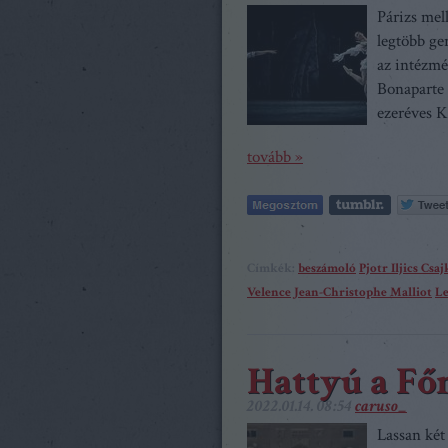
Párizs mel
legtöbb ger
az intézmé
Bonaparte 
ezeréves K
tovább »
Címkék:
beszámoló
Pjotr Iljics Csa
Velence
Jean-Christophe Malliot
Le
Hattyú a Fő
2022.01.14. 08:54
caruso_
Lassan két