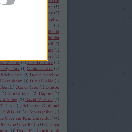
hrisopher Maltman
(
1
)
Christian
ost
(
2
)
Christian Thielemann
(
5
)
tine Schäfer
(
1
)
Christof Loy
(
5
)
topher Maltman
(
1
)
Christopher
ris
(
2
)
Christoph Eschenbach
(
2
)
ph Pohl
(
4
)
Christoph Willibald
k
(
3
)
Claude Debussy
(
4
)
Claudia
hnke
(
3
)
Claudio Monteverdi
(
3
)
uth
(
4
)
Clémentine Margaine
(
1
)
a Wurst
(
1
)
Corinne Winters
(
1
)
us Meister
(
2
)
Cosi fan tutte
(
4
)
inády Dóra
(
1
)
Csipkerózsika
(
2
)
Michieletto
(
2
)
Danaé szerelme
l Barenboim
(
1
)
Daniel Behle
(
1
)
Cohen
(
1
)
Daniel Oren
(
1
)
Danton
a
(
1
)
Dan Ettinger
(
2
)
Daphné
(
1
)
vid Alden
(
2
)
David McVicar
(
1
)
T. Little
(
1
)
debreceni Csokonai
Színház
(
1
)
Der Schatzgräber
(
1
)
he Oper am Rein Düsseldorf
(
4
)
Deutsche Oper Berlin
(
15
)
Diana
mrau
(
1
)
Diana fája (L arbore di