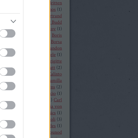
t von Peter
(
1
)
Benjamin Britten
czelly István
(
1
)
Berkes János
(
1
)
Alois Zimmermann
(
4
)
Bertrand
y
(
2
)
beszámoló
(
268
)
Billy Budd
it Nilsson
(
1
)
Bogdan Volkov
(
1
)
let
(
2
)
Borisz Godunov
(
1
)
Boris
istoff
(
1
)
Boross Csilla
(
1
)
Borsa
klós
(
1
)
Bo Skovhus
(
4
)
Brandon
vich
(
3
)
Bregenzer Festspiele
(
1
)
 Rae
(
1
)
Bretz Gábor
(
5
)
Brigitte
baender
(
1
)
Brindley Sherratt
(
2
)
rpád
(
1
)
Buzás Viktor
(
1
)
Calixto
)
Cameron Shahbazi
(
2
)
Camilla
lund
(
3
)
Camille Saint-Saëns
(
2
)
lle Saint Saens
(
2
)
Capriccio
(
1
)
dillac
(
1
)
Carlo Bergonzi
(
1
)
Carl
inrich Graun
(
1
)
Carl Maria von
er
(
5
)
Carmen
(
2
)
Cár és ács
(
1
)
rdi
(
3
)
cd
(
15
)
Cecilia Bartoli
(
3
)
ng Mária
(
2
)
Chabert ezredes
(
1
)
 Castronovo
(
1
)
Charles Gounod