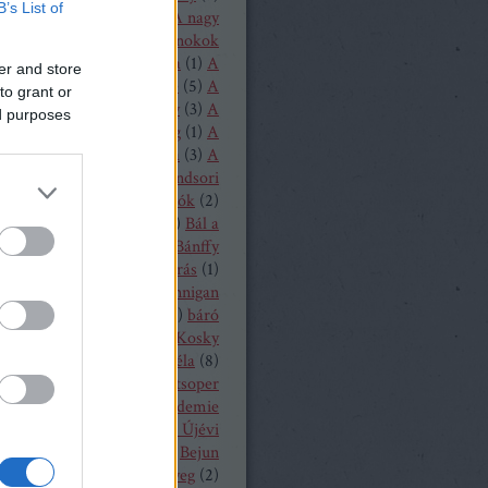
B’s List of
1
)
A loudoni ördögök
(
1
)
A nagy
(
1
)
A nürnbergi mesterdalnokok
Nyugat lánya
(
2
)
A próféta
(
1
)
A
er and store
ritánok
(
1
)
A Rajna kincse
(
5
)
A
to grant or
lovag
(
1
)
A sevillai borbély
(
3
)
A
ed purposes
lmeslevél
(
1
)
A távoli hang
(
1
)
A
rubadúr
(
2
)
A varázsfuvola
(
3
)
A
lónő
(
1
)
A walkür
(
3
)
A windsori
ők
(
1
)
A zsidónő
(
2
)
Bajazzók
(
2
)
lassa Sándor
(
1
)
balett
(
54
)
Bál a
ban
(
3
)
Bánffy Katalin
(
1
)
Bánffy
5
)
Bánk bán
(
1
)
Bánó András
(
1
)
 Marianna
(
4
)
Barbara Hannigan
(
1
)
báró Orczy Bódog
(
1
)
báró
niczky Frigyes
(
1
)
Barrie Kosky
ársony Dóra
(
2
)
Bartók Béla
(
8
)
 Péter
(
2
)
Bayerische Staatsoper
19
)
Bayerische Theaterakademie
en
(
12
)
Bayreuth
(
7
)
Bécsi Újévi
rt
(
1
)
Bedrich Smetana
(
1
)
Bejun
a
(
1
)
Békés András
(
2
)
bélyeg
(
2
)