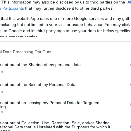
. This information may also be disclosed by us to third parties on the
IA
A láng
(
Participants
that may further disclose it to other third parties.
Gatsby
(
2
)
A 
 that this website/app uses one or more Google services and may gath
pu
including but not limited to your visit or usage behaviour. You may click 
Tetszik
0
rózsa
 to Google and its third-party tags to use your data for below specifi
szere
Szólj hozzá!
ogle consent section.
t
Norma
Vincenzo Bellini
Teatro La Fenice Velence
Roxana
varázs
l Data Processing Opt Outs
víg n
Ba
o opt-out of the Sharing of my personal data.
Savoy
In
Miklós
(
Barabás
o opt-out of the Sale of my Personal Data.
Podma
In
(
9
)
B
Bartók
to opt-out of processing my Personal Data for Targeted
ing.
(
In
Münch
Konce
o opt-out of Collection, Use, Retention, Sale, and/or Sharing
ersonal Data that Is Unrelated with the Purposes for which it
Meht
lected.