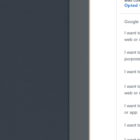
Opted 
Google 
I want t
web or d
I want t
purpose
I want 
I want t
web or d
I want t
or app.
I want t
I want t