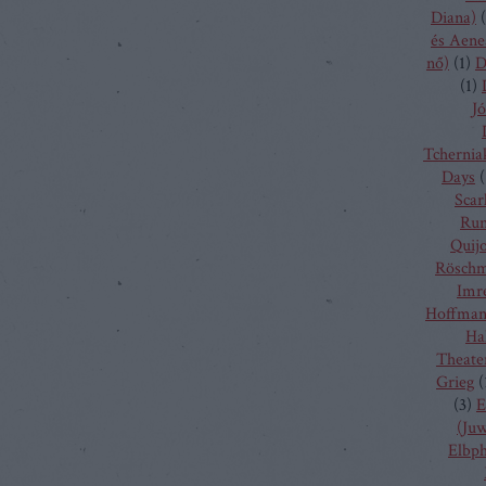
Diana)
(
és Aene
nő)
(
1
)
D
(
1
)
Jó
Tchernia
Days
(
Scarl
Run
Quij
Rösch
Imr
Hoffma
Ha
Theate
Grieg
(
(
3
)
E
(Juw
Elbp