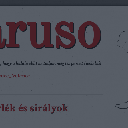
ruso
 hogy a halála előtt ne tudjon még tíz percet énekelni!
nice_Velence
lék és sirályok