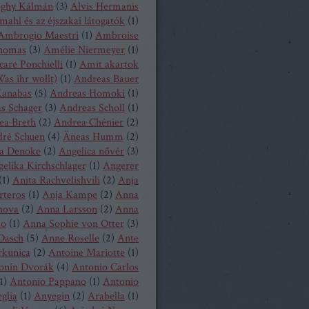
eghy Kálmán
(
3
)
Alvis Hermanis
mahl és az éjszakai látogatók
(
1
)
Ambrogio Maestri
(
1
)
Ambroise
homas
(
3
)
Amélie Niermeyer
(
1
)
are Ponchielli
(
1
)
Amit akartok
as ihr wollt)
(
1
)
Andreas Bauer
anabas
(
5
)
Andreas Homoki
(
1
)
s Schager
(
3
)
Andreas Scholl
(
1
)
ea Breth
(
2
)
Andrea Chénier
(
2
)
ré Schuen
(
4
)
Äneas Humm
(
2
)
a Denoke
(
2
)
Angelica nővér
(
3
)
elika Kirchschlager
(
1
)
Angerer
(
1
)
Anita Rachvelishvili
(
2
)
Anja
rteros
(
1
)
Anja Kampe
(
2
)
Anna
hova
(
2
)
Anna Larsson
(
2
)
Anna
ko
(
1
)
Anna Sophie von Otter
(
3
)
Dasch
(
5
)
Anne Roselle
(
2
)
Ante
rkunica
(
2
)
Antoine Mariotte
(
1
)
onín Dvorák
(
4
)
Antonio Carlos
1
)
Antonio Pappano
(
1
)
Antonio
glia
(
1
)
Anyegin
(
2
)
Arabella
(
1
)