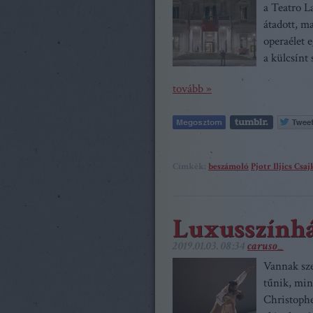
a Teatro L
átadott, m
operaélet e
a külcsínt
tovább »
Címkék:
beszámoló
Pjotr Iljics Csa
Luxusszính
2019.01.03. 08:34
caruso_
Vannak sze
tűnik, min
Christophe