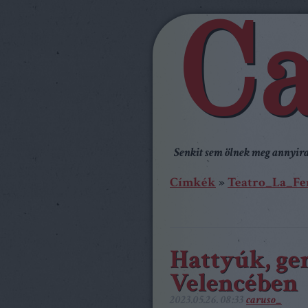
Ca
Senkit sem ölnek meg annyira,
Címkék
»
Teatro_La_Fe
Hattyúk, ger
Velencében
2023.05.26. 08:33
caruso_