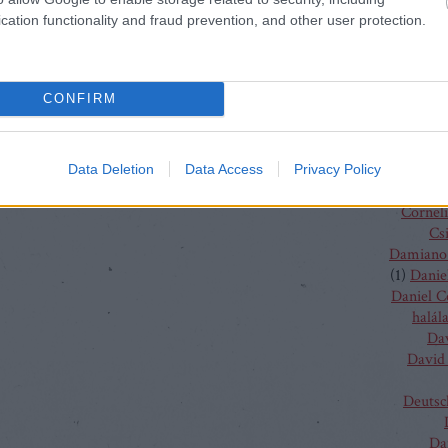
(
4
)
C
cation functionality and fraud prevention, and other user protection.
J
Chris
Chris
Vent
CONFIRM
Christo
Gluc
Ma
Claus G
Data Deletion
Data Access
Privacy Policy
Conchit
Corneli
Cs
Damiano 
(
1
)
Danie
Daniel 
halál
Da
David 
Deutsc
Da