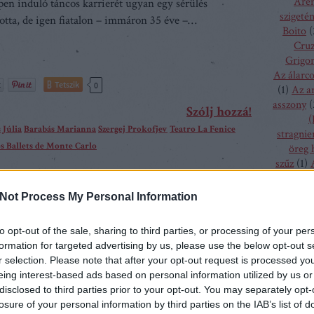
Aren
pen induló táncos karrierét ugyan egy sérülés
szigeté
totta, de igen fiatalon – immáron 35 éve –…
Boito
(
Cru
Grigor
Az álarc
Tetszik
0
(
1
)
Az a
asszony
(
Szólj hozzá!
(
 Júlia
Barabás Marianna
Szergej Prokofjev
Teatro La Fenice
stragnie
s Ballets de Monte Carlo
öreg 
szűz
(
1
)
bolygó h
csalogán
Not Process My Personal Information
ssa
csodála
fából fa
to opt-out of the sale, sharing to third parties, or processing of your per
menyass
urópa operaházai sorra nyitják meg kapuikat a
formation for targeted advertising by us, please use the below opt-out s
A hallga
r selection. Please note that after your opt-out request is processed y
 szezon kezdetén, Olaszországban lassan véget ér az
sze
eing interest-based ads based on personal information utilized by us or
 Nehéz az "opera hazájában” teljes évadról beszélni,
h
disclosed to third parties prior to your opt-out. You may separately opt-
ra mindössze tizenegy olyan város maradt, ahol több
kamé
losure of your personal information by third parties on the IAB’s list of
kékszaká
e előadást adnak egy éven belül, a többiben…