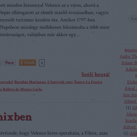
lett minden bizonnyal Velence az a város, ahová a
lepár ellátogatott az elmúlt másfél évszázadban, vagyis
nyesült turizmus kezdete óta. Amikor 1797-ben
Napóleon mindegy mellékesen felszámolta a több mint
öztársaságot, valójában már akkor egy…
#meto
Aalto Th
Adam B
Tetszik
0
Adeli
Szólj hozzá!
Eich
jkovszkij
Barabás Marianna
A hattyúk tava
Teatro La Fenice
Aigul
s Ballets de Monte Carlo
Ain An
Albert
(
1
)
Al
nixben
Aless
Scarla
Alfred
 évtizede, hogy Velence híres operaháza, a Főnix, azaz
(
1
)
Ali