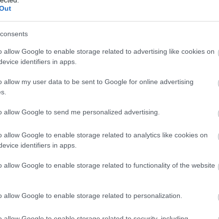
Benedik
Out
(
15
)
Ber
Bernd 
consents
de Bill
(
2
)
Birg
o allow Google to enable storage related to advertising like cookies on
Bohémé
evice identifiers in apps.
Chr
Mi
o allow my user data to be sent to Google for online advertising
Jovano
s.
Brenda
Fass
to allow Google to send me personalized advertising.
Bubik Á
Bieito
(
5
o allow Google to enable storage related to analytics like cookies on
Ny
evice identifiers in apps.
Cami
Car
o allow Google to enable storage related to functionality of the website
He
Web
Casa Ve
o allow Google to enable storage related to personalization.
Cele
Charles
o allow Google to enable storage related to security, including