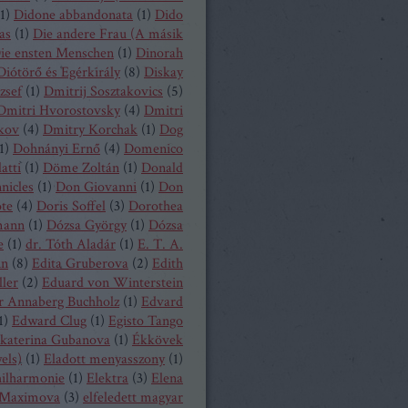
1
)
Didone abbandonata
(
1
)
Dido
as
(
1
)
Die andere Frau (A másik
ie ensten Menschen
(
1
)
Dinorah
Diótörő és Egérkirály
(
8
)
Diskay
zsef
(
1
)
Dmitrij Sosztakovics
(
5
)
Dmitri Hvorostovsky
(
4
)
Dmitri
kov
(
4
)
Dmitry Korchak
(
1
)
Dog
1
)
Dohnányi Ernő
(
4
)
Domenico
atti
(
1
)
Döme Zoltán
(
1
)
Donald
nicles
(
1
)
Don Giovanni
(
1
)
Don
ote
(
4
)
Doris Soffel
(
3
)
Dorothea
mann
(
1
)
Dózsa György
(
1
)
Dózsa
e
(
1
)
dr. Tóth Aladár
(
1
)
E. T. A.
nn
(
8
)
Edita Gruberova
(
2
)
Edith
ller
(
2
)
Eduard von Winterstein
r Annaberg Buchholz
(
1
)
Edvard
1
)
Edward Clug
(
1
)
Egisto Tango
katerina Gubanova
(
1
)
Ékkövek
els)
(
1
)
Eladott menyasszony
(
1
)
hilharmonie
(
1
)
Elektra
(
3
)
Elena
Maximova
(
3
)
elfeledett magyar