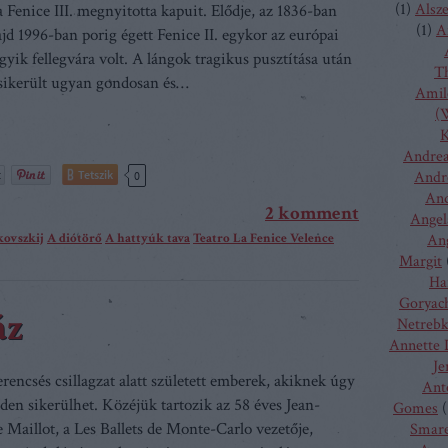
(
1
)
Alsz
a Fenice III. megnyitotta kapuit. Elődje, az 1836-ban
(
1
)
A
ajd 1996-ban porig égett Fenice II. egykor az európai
gyik fellegvára volt. A lángok tragikus pusztítása után
T
 sikerült ugyan gondosan és…
Amilc
(W
K
Andrea
Tetszik
Andr
0
And
2
komment
Angel
jkovszkij
A diótörő
A hattyúk tava
Teatro La Fenice Velence
Ang
Margit
Ha
Goryac
áz
Netreb
Annette 
Je
rencsés csillagzat alatt született emberek, akiknek úgy
Ant
den sikerülhet. Közéjük tartozik az 58 éves Jean-
Gomes
(
 Maillot, a Les Ballets de Monte-Carlo vezetője,
Smare