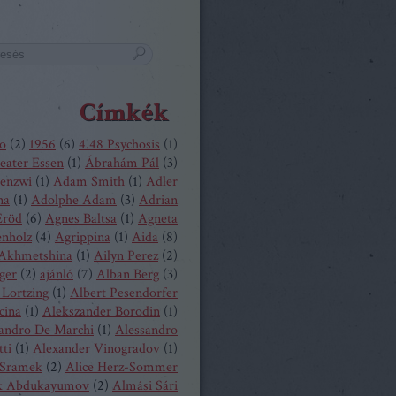
Címkék
o
(
2
)
1956
(
6
)
4.48 Psychosis
(
1
)
eater Essen
(
1
)
Ábrahám Pál
(
3
)
enzwi
(
1
)
Adam Smith
(
1
)
Adler
na
(
1
)
Adolphe Adam
(
3
)
Adrian
Eröd
(
6
)
Agnes Baltsa
(
1
)
Agneta
enholz
(
4
)
Agrippina
(
1
)
Aida
(
8
)
 Akhmetshina
(
1
)
Ailyn Perez
(
2
)
ger
(
2
)
ajánló
(
7
)
Alban Berg
(
3
)
 Lortzing
(
1
)
Albert Pesendorfer
cina
(
1
)
Alekszander Borodin
(
1
)
andro De Marchi
(
1
)
Alessandro
tti
(
1
)
Alexander Vinogradov
(
1
)
 Sramek
(
2
)
Alice Herz-Sommer
k Abdukayumov
(
2
)
Almási Sári