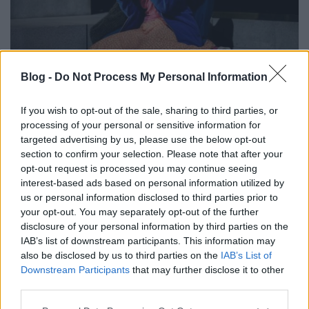
Blog -
Do Not Process My Personal Information
Kutya egy világ
caruso_
•
2023. február 28.
0
If you wish to opt-out of the sale, sharing to third parties, or
processing of your personal or sensitive information for
targeted advertising by us, please use the below opt-out
Az 1690 (!) óta működő többtagozatú braunschweigi
section to confirm your selection. Please note that after your
Staatstheater a 2022/23-as évadban összesen
opt-out request is processed you may continue seeing
negyvenhat különböző – jórészt friss – programmal
interest-based ads based on personal information utilized by
várja az érdeklődőket. Az operatagozat A Rajna
us or personal information disclosed to third parties prior to
kincse, Az istenek alkonya és A varázsfuvola
your opt-out. You may separately opt-out of the further
felújítása mellett olyan ritkaságokkal készült, mint
disclosure of your personal information by third parties on the
Lehár (az…
IAB’s list of downstream participants. This information may
also be disclosed by us to third parties on the
IAB’s List of
Downstream Participants
that may further disclose it to other
third parties.
Please note that this website/app uses one or more Google