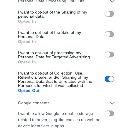
Personal Data Processing Opt Outs
services and may gather and store information including but
not limited to your visit or usage behaviour. You may click to
I want to opt-out of the Sharing of my
personal data.
grant or deny consent to Google and its third-party tags to
Opted In
use your data for below specified purposes in below Google
consent section.
I want to opt-out of the Sale of my
Personal Data.
Opted In
I want to opt-out of processing my
Personal Data for Targeted Advertising.
Opted In
Május elseje a halfeldolgozó
I want to opt-out of Collection, Use,
Retention, Sale, and/or Sharing of my
székházban
Personal Data that Is Unrelated with the
Purposes for which it was collected.
Opted Out
caruso_
•
2018. december 21.
0
Google consents
A bolygó hollandi nagyjából olyan fajsúlyú darab a
német színházi kultúrában, mint a magyarban a
I want to allow Google to enable storage
related to advertising like cookies on web or
Marica grófnő. Szinte bármelyik társulatban jól
device identifiers in apps.
kiosztható, megbízható közönség-kedvenc, melyet