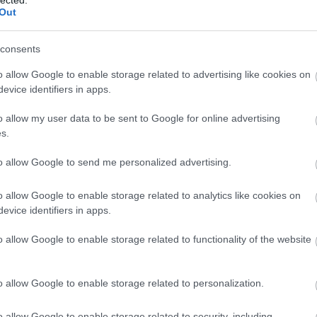
Benedik
Out
(
15
)
Ber
Bernd 
consents
de Bill
(
2
)
Birg
o allow Google to enable storage related to advertising like cookies on
Bohémé
evice identifiers in apps.
Chr
Mi
o allow my user data to be sent to Google for online advertising
Jovano
s.
Brenda
Fass
to allow Google to send me personalized advertising.
Bubik Á
Bieito
(
5
o allow Google to enable storage related to analytics like cookies on
Ny
evice identifiers in apps.
Cami
Car
o allow Google to enable storage related to functionality of the website
He
Web
Casa Ve
o allow Google to enable storage related to personalization.
Cele
Charles
o allow Google to enable storage related to security, including