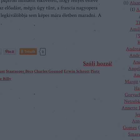
 papíron mindent elkövetett, hogy fényes estévé
(
1
)
Alsz
 az előadást, mégis úgy tűnt, a francia nagyopera
(
1
)
A
legkiválóbbja sem képes mára életben maradni. A
…
T
Amilc
(W
K
Andrea
Tetszik
0
Andr
And
Szólj hozzá!
Angel
ust
Staatsoper Bécs
Charles Gounod
Erwin Schrott
Piotr
Ang
e Billy
Margit
Ha
Goryac
Netreb
Annette 
Je
Ant
Gomes
(
Smare