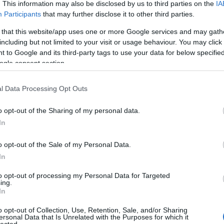
. This information may also be disclosed by us to third parties on the
IA
A láng
(
Participants
that may further disclose it to other third parties.
Gatsby
(
2
)
A 
 that this website/app uses one or more Google services and may gath
pu
including but not limited to your visit or usage behaviour. You may click 
rózsa
 to Google and its third-party tags to use your data for below specifi
szere
ogle consent section.
t
varázs
l Data Processing Opt Outs
víg n
Ba
o opt-out of the Sharing of my personal data.
Savoy
In
Miklós
(
Barabás
o opt-out of the Sale of my Personal Data.
Podma
In
(
9
)
B
Bartók
to opt-out of processing my Personal Data for Targeted
ing.
(
In
Münch
Konce
o opt-out of Collection, Use, Retention, Sale, and/or Sharing
ersonal Data that Is Unrelated with the Purposes for which it
Meht
lected.