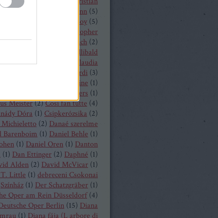
hrisopher Maltman
(
1
)
Christian
ost
(
2
)
Christian Thielemann
(
5
)
tine Schäfer
(
1
)
Christof Loy
(
5
)
topher Maltman
(
1
)
Christopher
ris
(
2
)
Christoph Eschenbach
(
2
)
ph Pohl
(
4
)
Christoph Willibald
k
(
3
)
Claude Debussy
(
4
)
Claudia
hnke
(
3
)
Claudio Monteverdi
(
3
)
uth
(
4
)
Clémentine Margaine
(
1
)
a Wurst
(
1
)
Corinne Winters
(
1
)
us Meister
(
2
)
Cosi fan tutte
(
4
)
inády Dóra
(
1
)
Csipkerózsika
(
2
)
Michieletto
(
2
)
Danaé szerelme
l Barenboim
(
1
)
Daniel Behle
(
1
)
Cohen
(
1
)
Daniel Oren
(
1
)
Danton
a
(
1
)
Dan Ettinger
(
2
)
Daphné
(
1
)
vid Alden
(
2
)
David McVicar
(
1
)
T. Little
(
1
)
debreceni Csokonai
Színház
(
1
)
Der Schatzgräber
(
1
)
he Oper am Rein Düsseldorf
(
4
)
Deutsche Oper Berlin
(
15
)
Diana
mrau
(
1
)
Diana fája (L arbore di