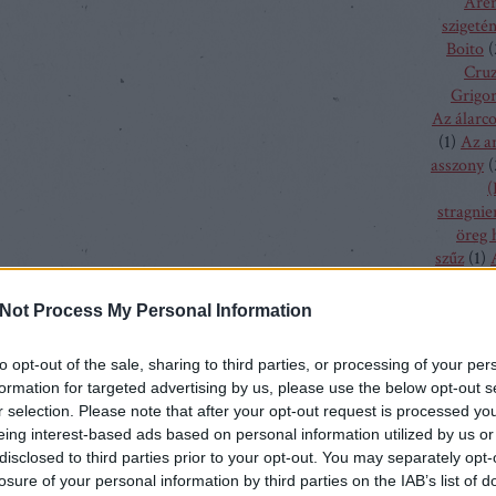
Aren
szigeté
Boito
(
Cru
Grigor
Az álarc
(
1
)
Az a
asszony
(
(
stragnie
öreg 
szűz
(
1
)
bolygó h
csalogán
Not Process My Personal Information
csodála
fából fa
to opt-out of the sale, sharing to third parties, or processing of your per
menyass
formation for targeted advertising by us, please use the below opt-out s
A hallga
r selection. Please note that after your opt-out request is processed y
sze
eing interest-based ads based on personal information utilized by us or
h
disclosed to third parties prior to your opt-out. You may separately opt-
kamé
losure of your personal information by third parties on the IAB’s list of
kékszaká