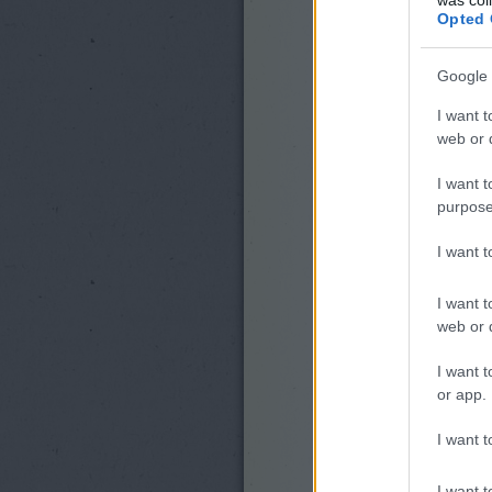
Opted 
Google 
I want t
web or d
I want t
purpose
I want 
I want t
web or d
I want t
or app.
I want t
I want t