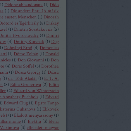
1
)
Didone abbandonata
(
1
)
Dido
as
(
1
)
Die andere Frau (A másik
ie ensten Menschen
(
1
)
Dinorah
Diótörő és Egérkirály
(
8
)
Diskay
zsef
(
1
)
Dmitrij Sosztakovics
(
5
)
Dmitri Hvorostovsky
(
4
)
Dmitri
kov
(
4
)
Dmitry Korchak
(
1
)
Dog
1
)
Dohnányi Ernő
(
4
)
Domenico
atti
(
1
)
Döme Zoltán
(
1
)
Donald
nicles
(
1
)
Don Giovanni
(
1
)
Don
ote
(
4
)
Doris Soffel
(
3
)
Dorothea
mann
(
1
)
Dózsa György
(
1
)
Dózsa
e
(
1
)
dr. Tóth Aladár
(
1
)
E. T. A.
nn
(
8
)
Edita Gruberova
(
2
)
Edith
ller
(
2
)
Eduard von Winterstein
r Annaberg Buchholz
(
1
)
Edvard
1
)
Edward Clug
(
1
)
Egisto Tango
katerina Gubanova
(
1
)
Ékkövek
els)
(
1
)
Eladott menyasszony
(
1
)
hilharmonie
(
1
)
Elektra
(
3
)
Elena
Maximova
(
3
)
elfeledett magyar