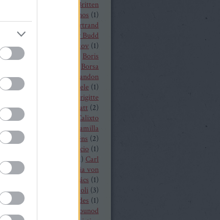
t von Peter
(
1
)
Benjamin Britten
czelly István
(
1
)
Berkes János
(
1
)
Alois Zimmermann
(
4
)
Bertrand
y
(
2
)
beszámoló
(
268
)
Billy Budd
it Nilsson
(
1
)
Bogdan Volkov
(
1
)
let
(
2
)
Borisz Godunov
(
1
)
Boris
istoff
(
1
)
Boross Csilla
(
1
)
Borsa
klós
(
1
)
Bo Skovhus
(
4
)
Brandon
vich
(
3
)
Bregenzer Festspiele
(
1
)
 Rae
(
1
)
Bretz Gábor
(
5
)
Brigitte
baender
(
1
)
Brindley Sherratt
(
2
)
rpád
(
1
)
Buzás Viktor
(
1
)
Calixto
)
Cameron Shahbazi
(
2
)
Camilla
lund
(
3
)
Camille Saint-Saëns
(
2
)
lle Saint Saens
(
2
)
Capriccio
(
1
)
dillac
(
1
)
Carlo Bergonzi
(
1
)
Carl
inrich Graun
(
1
)
Carl Maria von
er
(
5
)
Carmen
(
2
)
Cár és ács
(
1
)
rdi
(
3
)
cd
(
15
)
Cecilia Bartoli
(
3
)
ng Mária
(
2
)
Chabert ezredes
(
1
)
 Castronovo
(
1
)
Charles Gounod