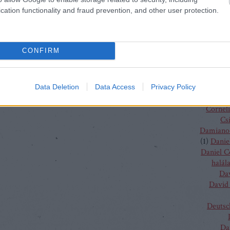
(
4
)
C
cation functionality and fraud prevention, and other user protection.
J
Chris
Chris
Vent
CONFIRM
Christo
Gluc
Ma
Claus G
Data Deletion
Data Access
Privacy Policy
Conchit
Corneli
Cs
Damiano 
(
1
)
Danie
Daniel 
halál
Da
David 
Deutsc
Da