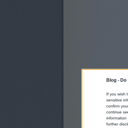
Blog -
Do 
If you wish 
sensitive in
confirm you
continue se
information 
further disc