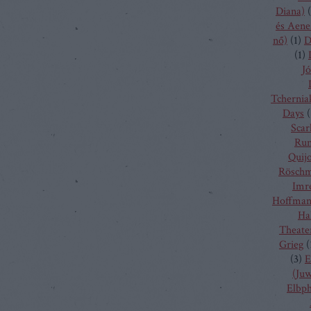
Diana)
(
és Aene
nő)
(
1
)
D
(
1
)
Jó
Tchernia
Days
(
Scarl
Run
Quij
Rösch
Imr
Hoffma
Ha
Theate
Grieg
(
(
3
)
E
(Juw
Elbp