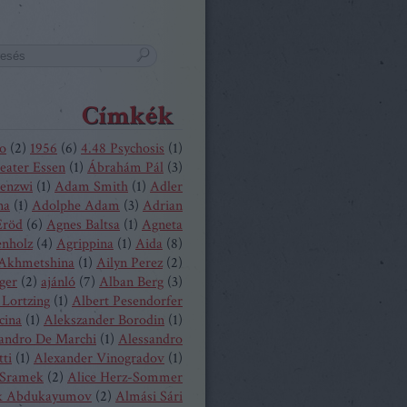
Címkék
o
(
2
)
1956
(
6
)
4.48 Psychosis
(
1
)
eater Essen
(
1
)
Ábrahám Pál
(
3
)
enzwi
(
1
)
Adam Smith
(
1
)
Adler
na
(
1
)
Adolphe Adam
(
3
)
Adrian
Eröd
(
6
)
Agnes Baltsa
(
1
)
Agneta
enholz
(
4
)
Agrippina
(
1
)
Aida
(
8
)
 Akhmetshina
(
1
)
Ailyn Perez
(
2
)
ger
(
2
)
ajánló
(
7
)
Alban Berg
(
3
)
 Lortzing
(
1
)
Albert Pesendorfer
cina
(
1
)
Alekszander Borodin
(
1
)
andro De Marchi
(
1
)
Alessandro
tti
(
1
)
Alexander Vinogradov
(
1
)
 Sramek
(
2
)
Alice Herz-Sommer
k Abdukayumov
(
2
)
Almási Sári