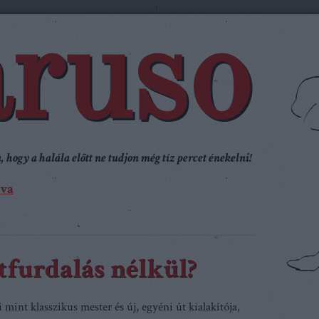
ruso
 hogy a halála előtt ne tudjon még tíz percet énekelni!
va
tfurdalás nélkül?
 mint klasszikus mester és új, egyéni út kialakítója,