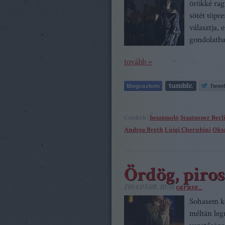
örökké rag
sötét töpr
választja,
gondolatba
tovább »
Címkék:
beszámoló
Staatsoper Berl
Andrea Breth
Luigi Cherubini
Oks
Ördög, piros
2014.05.08. 10:31
caruso_
Sohasem ké
méltán leg