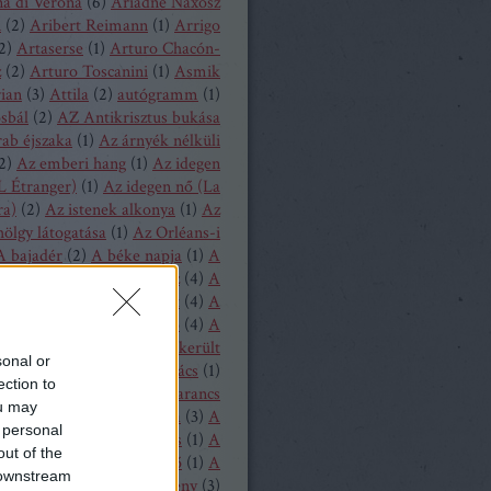
a di Verona
(
6
)
Ariadné Naxosz
n
(
2
)
Aribert Reimann
(
1
)
Arrigo
2
)
Artaserse
(
1
)
Arturo Chacón-
z
(
2
)
Arturo Toscanini
(
1
)
Asmik
ian
(
3
)
Attila
(
2
)
autógramm
(
1
)
osbál
(
2
)
AZ Antikrisztus bukása
rab éjszaka
(
1
)
Az árnyék nélküli
2
)
Az emberi hang
(
1
)
Az idegen
L Étranger)
(
1
)
Az idegen nő (La
ra)
(
2
)
Az istenek alkonya
(
1
)
Az
hölgy látogatása
(
1
)
Az Orléans-i
A bajadér
(
2
)
A béke napja
(
1
)
A
ollandi
(
8
)
A bűvös vadász
(
4
)
A
y
(
1
)
A csavar fordul egyet
(
4
)
A
tos mandarin
(
1
)
A diótörő
(
4
)
A
ragott királyfi
(
2
)
A félresikerült
sonal or
zonycsere
(
1
)
A genti kovács
(
1
)
ection to
tag asszony
(
1
)
A három narancs
ou may
relmese
(
1
)
A hattyúk tava
(
3
)
A
 personal
oltak házából
(
1
)
A játékos
(
1
)
A
out of the
liás hölgy
(
1
)
A kegyencnő
(
1
)
A
 downstream
llú herceg vára
(
5
)
A köpeny
(
3
)