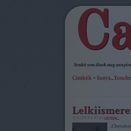
Ca
Senkit sem ölnek meg annyira,
Címkék
»
Sonya_Yonche
Lelkiismere
2023.08.04. 07:14
caruso_
„Cherubini