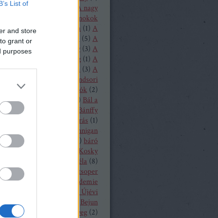
B’s List of
1
)
A loudoni ördögök
(
1
)
A nagy
(
1
)
A nürnbergi mesterdalnokok
Nyugat lánya
(
2
)
A próféta
(
1
)
A
er and store
ritánok
(
1
)
A Rajna kincse
(
5
)
A
to grant or
lovag
(
1
)
A sevillai borbély
(
3
)
A
ed purposes
lmeslevél
(
1
)
A távoli hang
(
1
)
A
rubadúr
(
2
)
A varázsfuvola
(
3
)
A
lónő
(
1
)
A walkür
(
3
)
A windsori
ők
(
1
)
A zsidónő
(
2
)
Bajazzók
(
2
)
lassa Sándor
(
1
)
balett
(
54
)
Bál a
ban
(
3
)
Bánffy Katalin
(
1
)
Bánffy
5
)
Bánk bán
(
1
)
Bánó András
(
1
)
 Marianna
(
4
)
Barbara Hannigan
(
1
)
báró Orczy Bódog
(
1
)
báró
niczky Frigyes
(
1
)
Barrie Kosky
ársony Dóra
(
2
)
Bartók Béla
(
8
)
 Péter
(
2
)
Bayerische Staatsoper
19
)
Bayerische Theaterakademie
en
(
12
)
Bayreuth
(
7
)
Bécsi Újévi
rt
(
1
)
Bedrich Smetana
(
1
)
Bejun
a
(
1
)
Békés András
(
2
)
bélyeg
(
2
)