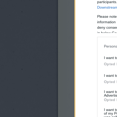
participants
Downstream 
Please note
information 
deny consent
in below Go
Persona
I want t
Opted 
I want t
Opted 
I want 
Advertis
Opted 
I want t
of my P
was col