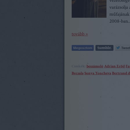
vezetősége
varázsolja
műfajának 
2008-ban
tovább »
Címkék:
beszámoló
Adrian Eröd
Fa
Beczala
Sonya Yoncheva
Bertrand d