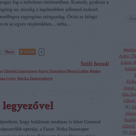
yogni fog a művészet történetében. Komoly, gyakran a
engésig az; mindig a legélesebben jellemző eszközt
 ennélfogva ragyogóan színgazdag. Óriás az átfogó
n és az egyes részletekben… néha…
#meto
Tetszik
0
Aalto Th
Adam B
Szólj hozzá!
Adeli
in
Charles Castronovo
Sonya Yoncheva
Maria Callas
Medea
ana Lyniv
Slávka Zámečníková
Eich
Aigul
Ain An
Albert
 legyezővel
(
1
)
Al
Aless
Scarla
pzeltem, hogy halálosan unalmas is lehet Gounod
Alfred
népszerűbb operája, a Faust. Noha Staastoper
(
1
)
Ali