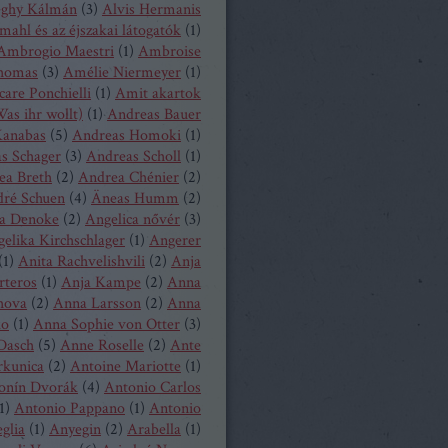
eghy Kálmán
(
3
)
Alvis Hermanis
mahl és az éjszakai látogatók
(
1
)
Ambrogio Maestri
(
1
)
Ambroise
homas
(
3
)
Amélie Niermeyer
(
1
)
are Ponchielli
(
1
)
Amit akartok
as ihr wollt)
(
1
)
Andreas Bauer
anabas
(
5
)
Andreas Homoki
(
1
)
s Schager
(
3
)
Andreas Scholl
(
1
)
ea Breth
(
2
)
Andrea Chénier
(
2
)
ré Schuen
(
4
)
Äneas Humm
(
2
)
a Denoke
(
2
)
Angelica nővér
(
3
)
elika Kirchschlager
(
1
)
Angerer
(
1
)
Anita Rachvelishvili
(
2
)
Anja
rteros
(
1
)
Anja Kampe
(
2
)
Anna
hova
(
2
)
Anna Larsson
(
2
)
Anna
ko
(
1
)
Anna Sophie von Otter
(
3
)
Dasch
(
5
)
Anne Roselle
(
2
)
Ante
rkunica
(
2
)
Antoine Mariotte
(
1
)
onín Dvorák
(
4
)
Antonio Carlos
1
)
Antonio Pappano
(
1
)
Antonio
glia
(
1
)
Anyegin
(
2
)
Arabella
(
1
)