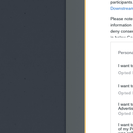
participants
Downstream 
Please note
information 
deny consent
in below Go
Persona
I want t
Opted 
I want t
Opted 
I want 
Advertis
Opted 
I want t
of my P
was col