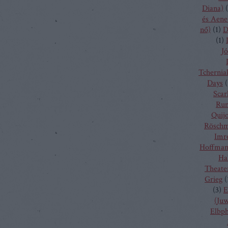
Diana)
(
és Aene
nő)
(
1
)
D
(
1
)
Jó
Tchernia
Days
(
Scarl
Run
Quij
Rösch
Imr
Hoffma
Ha
Theate
Grieg
(
(
3
)
E
(Juw
Elbp