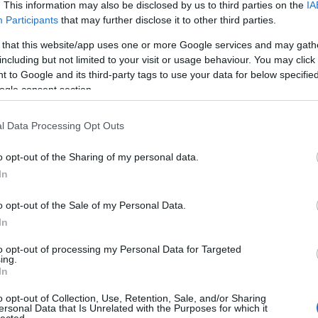
. This information may also be disclosed by us to third parties on the
IA
A láng
(
Participants
that may further disclose it to other third parties.
Gatsby
(
2
)
A 
 that this website/app uses one or more Google services and may gath
pu
including but not limited to your visit or usage behaviour. You may click 
rózsa
 to Google and its third-party tags to use your data for below specifi
szere
ogle consent section.
t
varázs
l Data Processing Opt Outs
víg n
Ba
o opt-out of the Sharing of my personal data.
Savoy
In
Miklós
(
Barabás
o opt-out of the Sale of my Personal Data.
Podma
In
(
9
)
B
Bartók
to opt-out of processing my Personal Data for Targeted
ing.
(
In
Münch
Konce
o opt-out of Collection, Use, Retention, Sale, and/or Sharing
ersonal Data that Is Unrelated with the Purposes for which it
Meht
lected.