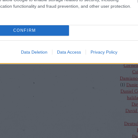
(
4
)
C
cation functionality and fraud prevention, and other user protection.
J
Chris
Chris
Vent
CONFIRM
Christo
Gluc
Ma
Claus G
Data Deletion
Data Access
Privacy Policy
Conchit
Corneli
Cs
Damiano 
(
1
)
Danie
Daniel 
halál
Da
David 
Deutsc
Da