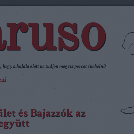
ruso
 hogy a halála előtt ne tudjon még tíz percet énekelni!
gni
let és Bajazzók az
együtt