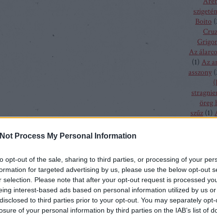
Aren
szigeté
Boito
(
Cru
Grigor
Az álarc
(
1
)
Az a
asszony
(
(
stragnie
öreg 
szűz
(
1
)
bolygó h
csalogán
Not Process My Personal Information
csodála
fából fa
to opt-out of the sale, sharing to third parties, or processing of your per
menyass
formation for targeted advertising by us, please use the below opt-out s
A hallga
r selection. Please note that after your opt-out request is processed y
sze
eing interest-based ads based on personal information utilized by us or
h
disclosed to third parties prior to your opt-out. You may separately opt-
kamé
losure of your personal information by third parties on the IAB’s list of
kékszaká