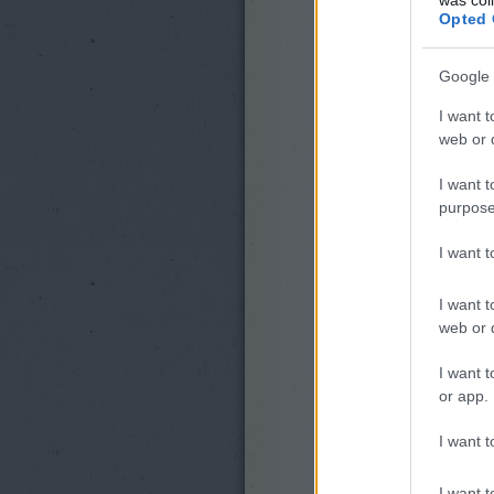
Opted 
Google 
I want t
web or d
I want t
purpose
I want 
I want t
web or d
I want t
or app.
I want t
I want t