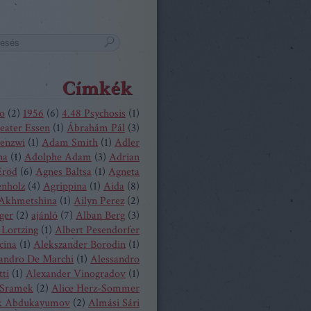
Címkék
o
(
2
)
1956
(
6
)
4.48 Psychosis
(
1
)
eater Essen
(
1
)
Ábrahám Pál
(
3
)
enzwi
(
1
)
Adam Smith
(
1
)
Adler
na
(
1
)
Adolphe Adam
(
3
)
Adrian
Eröd
(
6
)
Agnes Baltsa
(
1
)
Agneta
enholz
(
4
)
Agrippina
(
1
)
Aida
(
8
)
 Akhmetshina
(
1
)
Ailyn Perez
(
2
)
ger
(
2
)
ajánló
(
7
)
Alban Berg
(
3
)
 Lortzing
(
1
)
Albert Pesendorfer
cina
(
1
)
Alekszander Borodin
(
1
)
andro De Marchi
(
1
)
Alessandro
tti
(
1
)
Alexander Vinogradov
(
1
)
 Sramek
(
2
)
Alice Herz-Sommer
k Abdukayumov
(
2
)
Almási Sári