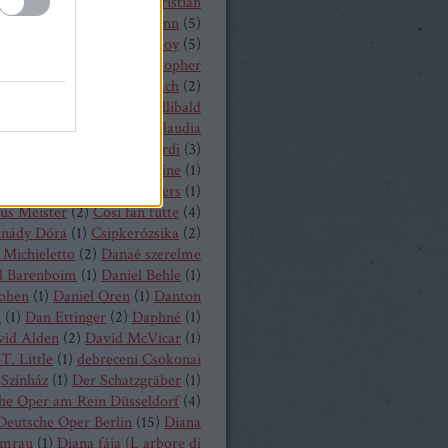
hrisopher Maltman
(
1
)
Christian
ost
(
2
)
Christian Thielemann
(
5
)
tine Schäfer
(
1
)
Christof Loy
(
5
)
topher Maltman
(
1
)
Christopher
ris
(
2
)
Christoph Eschenbach
(
2
)
ph Pohl
(
4
)
Christoph Willibald
k
(
3
)
Claude Debussy
(
4
)
Claudia
hnke
(
3
)
Claudio Monteverdi
(
3
)
uth
(
4
)
Clémentine Margaine
(
1
)
a Wurst
(
1
)
Corinne Winters
(
1
)
us Meister
(
2
)
Cosi fan tutte
(
4
)
inády Dóra
(
1
)
Csipkerózsika
(
2
)
Michieletto
(
2
)
Danaé szerelme
l Barenboim
(
1
)
Daniel Behle
(
1
)
Cohen
(
1
)
Daniel Oren
(
1
)
Danton
a
(
1
)
Dan Ettinger
(
2
)
Daphné
(
1
)
vid Alden
(
2
)
David McVicar
(
1
)
T. Little
(
1
)
debreceni Csokonai
Színház
(
1
)
Der Schatzgräber
(
1
)
he Oper am Rein Düsseldorf
(
4
)
Deutsche Oper Berlin
(
15
)
Diana
mrau
(
1
)
Diana fája (L arbore di