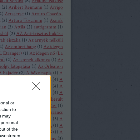
a di Verona
(
6
)
Ariadné Naxosz
n
(
2
)
Aribert Reimann
(
1
)
Arrigo
2
)
Artaserse
(
1
)
Arturo Chacón-
z
(
2
)
Arturo Toscanini
(
1
)
Asmik
ian
(
3
)
Attila
(
2
)
autógramm
(
1
)
osbál
(
2
)
AZ Antikrisztus bukása
rab éjszaka
(
1
)
Az árnyék nélküli
2
)
Az emberi hang
(
1
)
Az idegen
L Étranger)
(
1
)
Az idegen nő (La
ra)
(
2
)
Az istenek alkonya
(
1
)
Az
hölgy látogatása
(
1
)
Az Orléans-i
A bajadér
(
2
)
A béke napja
(
1
)
A
ollandi
(
8
)
A bűvös vadász
(
4
)
A
y
(
1
)
A csavar fordul egyet
(
4
)
A
tos mandarin
(
1
)
A diótörő
(
4
)
A
ragott királyfi
(
2
)
A félresikerült
sonal or
zonycsere
(
1
)
A genti kovács
(
1
)
ection to
tag asszony
(
1
)
A három narancs
ou may
relmese
(
1
)
A hattyúk tava
(
3
)
A
 personal
oltak házából
(
1
)
A játékos
(
1
)
A
out of the
liás hölgy
(
1
)
A kegyencnő
(
1
)
A
 downstream
llú herceg vára
(
5
)
A köpeny
(
3
)