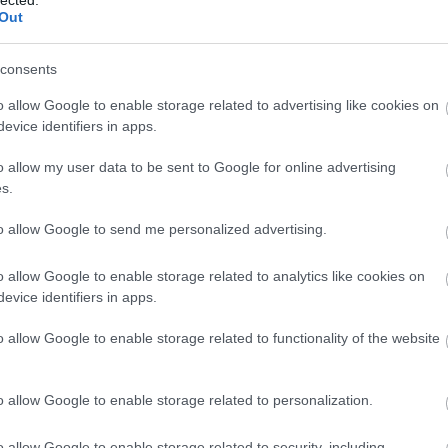
Benedik
Out
(
15
)
Ber
Bernd 
consents
de Bill
(
2
)
Birg
o allow Google to enable storage related to advertising like cookies on
Bohémé
evice identifiers in apps.
Chr
Mi
o allow my user data to be sent to Google for online advertising
Jovano
s.
Brenda
Fass
to allow Google to send me personalized advertising.
Bubik Á
Bieito
(
5
o allow Google to enable storage related to analytics like cookies on
Ny
evice identifiers in apps.
Cami
Car
o allow Google to enable storage related to functionality of the website
He
Web
Casa Ve
o allow Google to enable storage related to personalization.
Cele
Charles
o allow Google to enable storage related to security, including