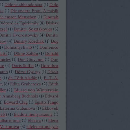
1
)
Didone abbandonata
(
1
)
Dido
as
(
1
)
Die andere Frau (A másik
ie ensten Menschen
(
1
)
Dinorah
Diótörő és Egérkirály
(
8
)
Diskay
zsef
(
1
)
Dmitrij Sosztakovics
(
5
)
Dmitri Hvorostovsky
(
4
)
Dmitri
kov
(
4
)
Dmitry Korchak
(
1
)
Dog
1
)
Dohnányi Ernő
(
4
)
Domenico
atti
(
1
)
Döme Zoltán
(
1
)
Donald
nicles
(
1
)
Don Giovanni
(
1
)
Don
ote
(
4
)
Doris Soffel
(
3
)
Dorothea
mann
(
1
)
Dózsa György
(
1
)
Dózsa
e
(
1
)
dr. Tóth Aladár
(
1
)
E. T. A.
nn
(
8
)
Edita Gruberova
(
2
)
Edith
ller
(
2
)
Eduard von Winterstein
r Annaberg Buchholz
(
1
)
Edvard
1
)
Edward Clug
(
1
)
Egisto Tango
katerina Gubanova
(
1
)
Ékkövek
els)
(
1
)
Eladott menyasszony
(
1
)
hilharmonie
(
1
)
Elektra
(
3
)
Elena
Maximova
(
3
)
elfeledett magyar