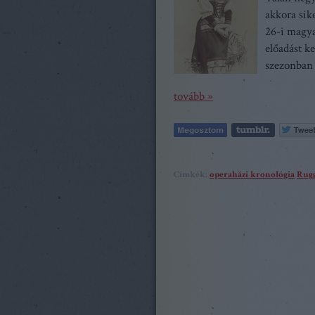
akkora sik
26-i magya
előadást k
szezonban
tovább »
Címkék:
operaházi kronológia
Rugg