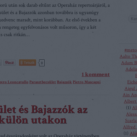
orú után sok darab eltűnt az Operaház repertoárjáról, a
sület és a Bajazzók azonban továbbra is ugyanúgy
edvenc maradt, mint korábban. Az első években a
 rengeteg egyfelvonásos volt műsoron, így a két
us csak ritkán…
#meto
Aalto Th
Adam B
Tetszik
0
Adeli
1
komment
Eich
ero Leoncavallo
Parasztbecsület
Bajazzók
Pietro Mascagni
Aigul
Ain An
Albert
let és Bajazzók az
(
1
)
Al
Aless
külön utakon
Scarla
Alfred
(
1
)
Ali
ed évszázadonként volt az Operaház történetében