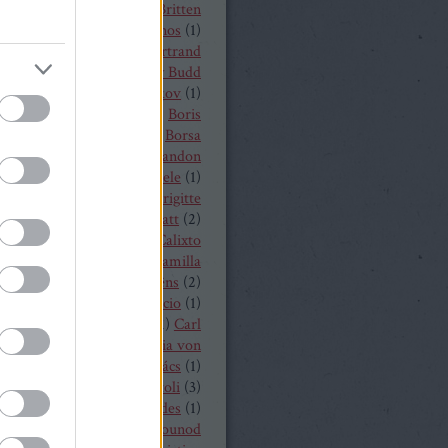
t von Peter
(
1
)
Benjamin Britten
czelly István
(
1
)
Berkes János
(
1
)
Alois Zimmermann
(
4
)
Bertrand
y
(
2
)
beszámoló
(
268
)
Billy Budd
it Nilsson
(
1
)
Bogdan Volkov
(
1
)
let
(
2
)
Borisz Godunov
(
1
)
Boris
istoff
(
1
)
Boross Csilla
(
1
)
Borsa
klós
(
1
)
Bo Skovhus
(
4
)
Brandon
vich
(
3
)
Bregenzer Festspiele
(
1
)
 Rae
(
1
)
Bretz Gábor
(
5
)
Brigitte
baender
(
1
)
Brindley Sherratt
(
2
)
rpád
(
1
)
Buzás Viktor
(
1
)
Calixto
)
Cameron Shahbazi
(
2
)
Camilla
lund
(
3
)
Camille Saint-Saëns
(
2
)
lle Saint Saens
(
2
)
Capriccio
(
1
)
dillac
(
1
)
Carlo Bergonzi
(
1
)
Carl
inrich Graun
(
1
)
Carl Maria von
er
(
5
)
Carmen
(
2
)
Cár és ács
(
1
)
rdi
(
3
)
cd
(
15
)
Cecilia Bartoli
(
3
)
ng Mária
(
2
)
Chabert ezredes
(
1
)
 Castronovo
(
1
)
Charles Gounod