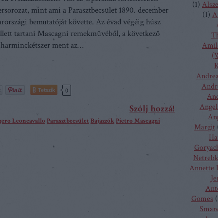
(
1
)
Alsz
ersorozat, mint ami a Parasztbecsület 1890. december
(
1
)
A
rországi bemutatóját követte. Az évad végéig húsz
ellett tartani Mascagni remekművéből, a következő
T
 harminckétszer ment az…
Amilc
(W
K
Andrea
Andr
Tetszik
0
And
Angel
Szólj hozzá!
Ang
ero Leoncavallo
Parasztbecsület
Bajazzók
Pietro Mascagni
Margit
Ha
Goryac
Netreb
Annette 
Je
Ant
Gomes
(
Smare