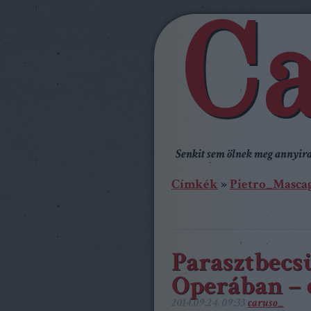
Ca
Senkit sem ölnek meg annyira,
Címkék
»
Pietro_Masca
Parasztbecsü
Operában – 
2014.09.24. 09:33
caruso_