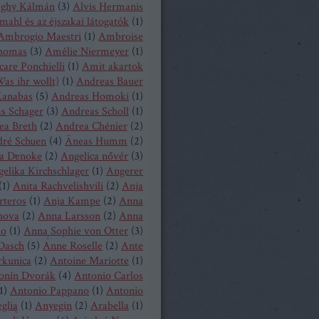
eghy Kálmán
(
3
)
Alvis Hermanis
mahl és az éjszakai látogatók
(
1
)
Ambrogio Maestri
(
1
)
Ambroise
homas
(
3
)
Amélie Niermeyer
(
1
)
are Ponchielli
(
1
)
Amit akartok
as ihr wollt)
(
1
)
Andreas Bauer
anabas
(
5
)
Andreas Homoki
(
1
)
s Schager
(
3
)
Andreas Scholl
(
1
)
ea Breth
(
2
)
Andrea Chénier
(
2
)
ré Schuen
(
4
)
Äneas Humm
(
2
)
a Denoke
(
2
)
Angelica nővér
(
3
)
elika Kirchschlager
(
1
)
Angerer
(
1
)
Anita Rachvelishvili
(
2
)
Anja
rteros
(
1
)
Anja Kampe
(
2
)
Anna
hova
(
2
)
Anna Larsson
(
2
)
Anna
ko
(
1
)
Anna Sophie von Otter
(
3
)
Dasch
(
5
)
Anne Roselle
(
2
)
Ante
rkunica
(
2
)
Antoine Mariotte
(
1
)
onín Dvorák
(
4
)
Antonio Carlos
1
)
Antonio Pappano
(
1
)
Antonio
glia
(
1
)
Anyegin
(
2
)
Arabella
(
1
)