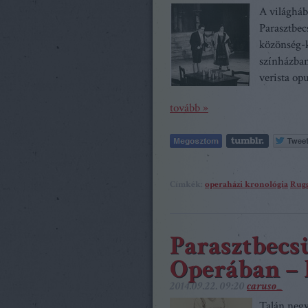
A világháb
Parasztbec
közönség-k
színházban
verista op
tovább »
Címkék:
operaházi kronológia
Rugg
Parasztbecsü
Operában – 
2014.09.22. 09:20
caruso_
Talán negy