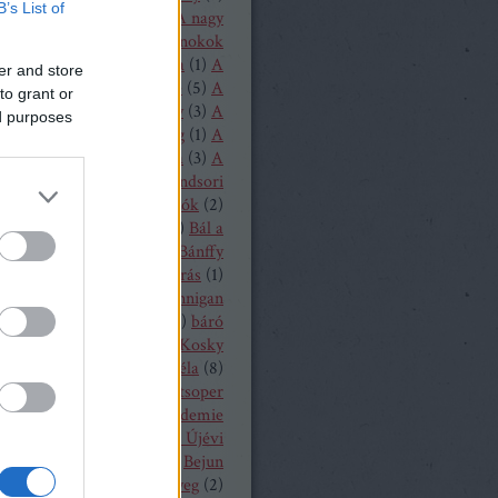
B’s List of
1
)
A loudoni ördögök
(
1
)
A nagy
(
1
)
A nürnbergi mesterdalnokok
Nyugat lánya
(
2
)
A próféta
(
1
)
A
er and store
ritánok
(
1
)
A Rajna kincse
(
5
)
A
to grant or
lovag
(
1
)
A sevillai borbély
(
3
)
A
ed purposes
lmeslevél
(
1
)
A távoli hang
(
1
)
A
rubadúr
(
2
)
A varázsfuvola
(
3
)
A
lónő
(
1
)
A walkür
(
3
)
A windsori
ők
(
1
)
A zsidónő
(
2
)
Bajazzók
(
2
)
lassa Sándor
(
1
)
balett
(
54
)
Bál a
ban
(
3
)
Bánffy Katalin
(
1
)
Bánffy
5
)
Bánk bán
(
1
)
Bánó András
(
1
)
 Marianna
(
4
)
Barbara Hannigan
(
1
)
báró Orczy Bódog
(
1
)
báró
niczky Frigyes
(
1
)
Barrie Kosky
ársony Dóra
(
2
)
Bartók Béla
(
8
)
 Péter
(
2
)
Bayerische Staatsoper
19
)
Bayerische Theaterakademie
en
(
12
)
Bayreuth
(
7
)
Bécsi Újévi
rt
(
1
)
Bedrich Smetana
(
1
)
Bejun
a
(
1
)
Békés András
(
2
)
bélyeg
(
2
)