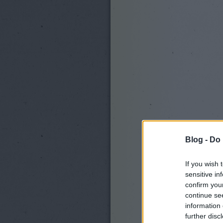
Blog -
Do 
If you wish 
sensitive in
confirm you
continue se
information 
further disc