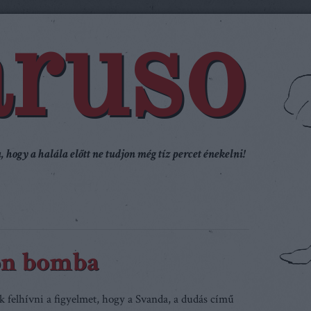
ruso
 hogy a halála előtt ne tudjon még tíz percet énekelni!
on bomba
k felhívni a figyelmet, hogy a Svanda, a dudás című