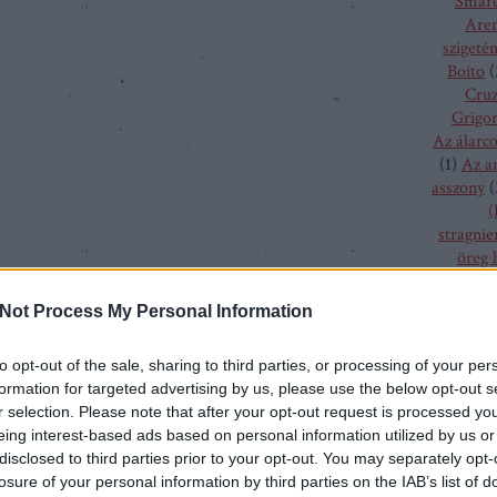
Smare
Aren
szigeté
Boito
(
Cru
Grigor
Az álarc
(
1
)
Az a
asszony
(
(
stragnie
öreg 
szűz
(
1
)
bolygó h
Not Process My Personal Information
csalogán
csodála
to opt-out of the sale, sharing to third parties, or processing of your per
fából fa
formation for targeted advertising by us, please use the below opt-out s
menyass
r selection. Please note that after your opt-out request is processed y
A hallga
eing interest-based ads based on personal information utilized by us or
sze
disclosed to third parties prior to your opt-out. You may separately opt-
h
losure of your personal information by third parties on the IAB’s list of
kamé