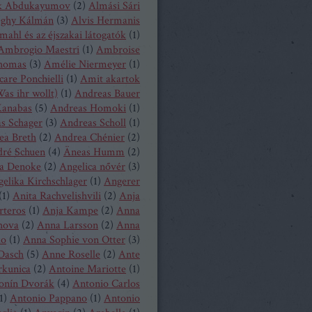
k Abdukayumov
(
2
)
Almási Sári
eghy Kálmán
(
3
)
Alvis Hermanis
mahl és az éjszakai látogatók
(
1
)
Ambrogio Maestri
(
1
)
Ambroise
homas
(
3
)
Amélie Niermeyer
(
1
)
are Ponchielli
(
1
)
Amit akartok
as ihr wollt)
(
1
)
Andreas Bauer
anabas
(
5
)
Andreas Homoki
(
1
)
s Schager
(
3
)
Andreas Scholl
(
1
)
ea Breth
(
2
)
Andrea Chénier
(
2
)
ré Schuen
(
4
)
Äneas Humm
(
2
)
a Denoke
(
2
)
Angelica nővér
(
3
)
elika Kirchschlager
(
1
)
Angerer
(
1
)
Anita Rachvelishvili
(
2
)
Anja
rteros
(
1
)
Anja Kampe
(
2
)
Anna
hova
(
2
)
Anna Larsson
(
2
)
Anna
ko
(
1
)
Anna Sophie von Otter
(
3
)
Dasch
(
5
)
Anne Roselle
(
2
)
Ante
rkunica
(
2
)
Antoine Mariotte
(
1
)
onín Dvorák
(
4
)
Antonio Carlos
1
)
Antonio Pappano
(
1
)
Antonio