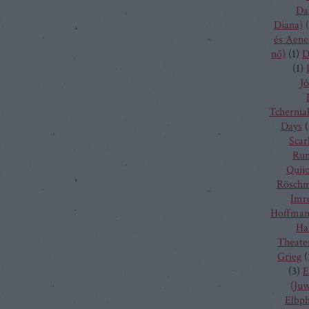
Da
Diana)
(
és Aene
nő)
(
1
)
D
(
1
)
Jó
Tchernia
Days
(
Scarl
Run
Quij
Rösch
Imr
Hoffma
Ha
Theate
Grieg
(
(
3
)
E
(Juw
Elbp