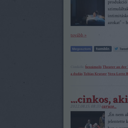
produkció 
szimuláltak
intimitásk
azokat” – 
tovább »
Címkék:
beszámoló
Theater an der
a dudás
Tobias Kratzer
Vera-Lotte 
...cinkos, a
2022.08.15. 08:33
caruso_
„Én nem ak
jelentette