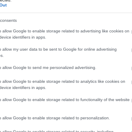
Meht
Out
Benedik
(
15
)
Ber
consents
Bernd 
de Bill
o allow Google to enable storage related to advertising like cookies on
(
2
)
Birg
evice identifiers in apps.
Bohémé
Chr
o allow my user data to be sent to Google for online advertising
Mi
s.
Jovano
Brenda
to allow Google to send me personalized advertising.
Fass
Bubik Á
o allow Google to enable storage related to analytics like cookies on
Bieito
(
5
evice identifiers in apps.
Ny
Cami
o allow Google to enable storage related to functionality of the website
Car
He
Web
o allow Google to enable storage related to personalization.
Casa Ve
Cele
o allow Google to enable storage related to security, including