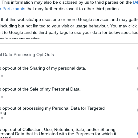
. This information may also be disclosed by us to third parties on the
IA
kékszaká
Participants
that may further disclose it to other third parties.
A láng
(
Gatsby
 that this website/app uses one or more Google services and may gath
(
2
)
A 
including but not limited to your visit or usage behaviour. You may click 
pu
 to Google and its third-party tags to use your data for below specifi
rózsa
ogle consent section.
szere
t
l Data Processing Opt Outs
varázs
víg n
o opt-out of the Sharing of my personal data.
Ba
Savoy
In
Miklós
(
Barabás
o opt-out of the Sale of my Personal Data.
In
Podma
(
9
)
B
to opt-out of processing my Personal Data for Targeted
ing.
Bartók
In
(
Münch
o opt-out of Collection, Use, Retention, Sale, and/or Sharing
Konce
ersonal Data that Is Unrelated with the Purposes for which it
lected.