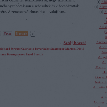
schi Gauleiter felszólította őt, hogy tizenkilenc
(
1
)
Ali
 néhányat bocsásson a sebesültek és kibombázottak
(
1
)
Alsz
sére. A zeneszerző elutasítása – valójában…
(
1
)
A
T
Amilc
(W
Tetszik
0
K
Andrea
Szólj hozzá!
Andr
Richard Strauss
Capriccio
Bayerische Staatsoper
Márton Dávid
And
riane Baumgartner
Pavol Breslik
Angel
Ang
Margit
Ha
Goryac
Netreb
Annette 
Je
Ant
Gomes
(