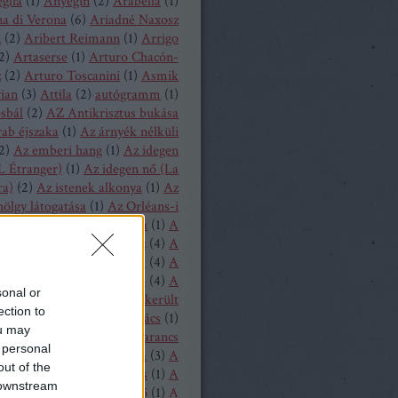
glia
(
1
)
Anyegin
(
2
)
Arabella
(
1
)
a di Verona
(
6
)
Ariadné Naxosz
n
(
2
)
Aribert Reimann
(
1
)
Arrigo
2
)
Artaserse
(
1
)
Arturo Chacón-
z
(
2
)
Arturo Toscanini
(
1
)
Asmik
ian
(
3
)
Attila
(
2
)
autógramm
(
1
)
osbál
(
2
)
AZ Antikrisztus bukása
rab éjszaka
(
1
)
Az árnyék nélküli
2
)
Az emberi hang
(
1
)
Az idegen
L Étranger)
(
1
)
Az idegen nő (La
ra)
(
2
)
Az istenek alkonya
(
1
)
Az
hölgy látogatása
(
1
)
Az Orléans-i
A bajadér
(
2
)
A béke napja
(
1
)
A
ollandi
(
8
)
A bűvös vadász
(
4
)
A
y
(
1
)
A csavar fordul egyet
(
4
)
A
tos mandarin
(
1
)
A diótörő
(
4
)
A
sonal or
ragott királyfi
(
2
)
A félresikerült
ection to
zonycsere
(
1
)
A genti kovács
(
1
)
ou may
tag asszony
(
1
)
A három narancs
 personal
relmese
(
1
)
A hattyúk tava
(
3
)
A
out of the
oltak házából
(
1
)
A játékos
(
1
)
A
 downstream
liás hölgy
(
1
)
A kegyencnő
(
1
)
A