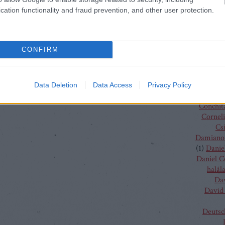
Charles
cation functionality and fraud prevention, and other user protection.
(
4
)
C
J
Chris
Chris
CONFIRM
Vent
Christo
Gluc
Ma
Data Deletion
Data Access
Privacy Policy
Claus G
Conchit
Corneli
Cs
Damiano 
(
1
)
Danie
Daniel 
halál
Da
David 
Deutsc