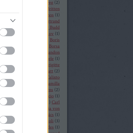
a
(
1
)
Békés András
(
2
)
bélyeg
(
2
)
t von Peter
(
1
)
Benjamin Britten
czelly István
(
1
)
Berkes János
(
1
)
Alois Zimmermann
(
4
)
Bertrand
y
(
2
)
beszámoló
(
268
)
Billy Budd
it Nilsson
(
1
)
Bogdan Volkov
(
1
)
let
(
2
)
Borisz Godunov
(
1
)
Boris
istoff
(
1
)
Boross Csilla
(
1
)
Borsa
klós
(
1
)
Bo Skovhus
(
4
)
Brandon
vich
(
3
)
Bregenzer Festspiele
(
1
)
 Rae
(
1
)
Bretz Gábor
(
5
)
Brigitte
baender
(
1
)
Brindley Sherratt
(
2
)
rpád
(
1
)
Buzás Viktor
(
1
)
Calixto
)
Cameron Shahbazi
(
2
)
Camilla
lund
(
3
)
Camille Saint-Saëns
(
2
)
lle Saint Saens
(
2
)
Capriccio
(
1
)
dillac
(
1
)
Carlo Bergonzi
(
1
)
Carl
inrich Graun
(
1
)
Carl Maria von
er
(
5
)
Carmen
(
2
)
Cár és ács
(
1
)
rdi
(
3
)
cd
(
15
)
Cecilia Bartoli
(
3
)
ng Mária
(
2
)
Chabert ezredes
(
1
)