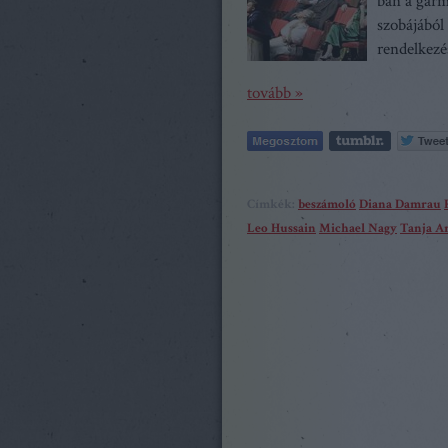
ban a garmi
szobájából
rendelkezé
tovább »
Címkék:
beszámoló
Diana Damrau
Leo Hussain
Michael Nagy
Tanja A