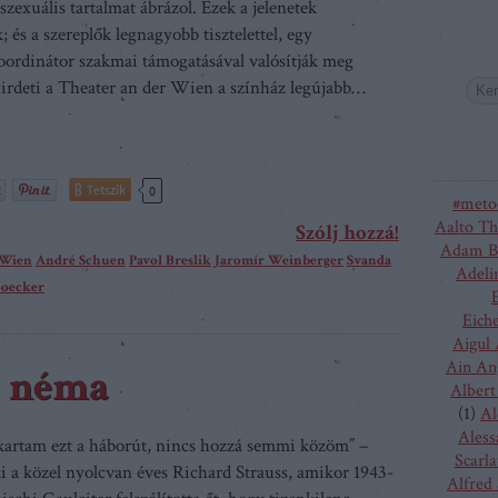
szexuális tartalmat ábrázol. Ezek a jelenetek
; és a szereplők legnagyobb tisztelettel, egy
oordinátor szakmai támogatásával valósítják meg
hirdeti a Theater an der Wien a színház legújabb…
Tetszik
0
#meto
Aalto Th
Szólj hozzá!
Adam B
 Wien
André Schuen
Pavol Breslik
Jaromír Weinberger
Svanda
Adeli
Boecker
Eich
Aigul
Ain An
ki néma
Albert
(
1
)
Al
Aless
artam ezt a háborút, nincs hozzá semmi közöm” –
Scarla
 ki a közel nyolcvan éves Richard Strauss, amikor 1943-
Alfred