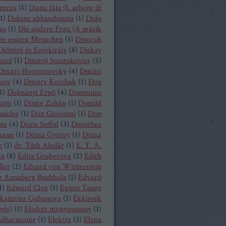
mrau
(
1
)
Diana fája (L arbore di
1
)
Didone abbandonata
(
1
)
Dido
as
(
1
)
Die andere Frau (A másik
ie ensten Menschen
(
1
)
Dinorah
Diótörő és Egérkirály
(
8
)
Diskay
zsef
(
1
)
Dmitrij Sosztakovics
(
5
)
Dmitri Hvorostovsky
(
4
)
Dmitri
kov
(
4
)
Dmitry Korchak
(
1
)
Dog
1
)
Dohnányi Ernő
(
4
)
Domenico
atti
(
1
)
Döme Zoltán
(
1
)
Donald
nicles
(
1
)
Don Giovanni
(
1
)
Don
ote
(
4
)
Doris Soffel
(
3
)
Dorothea
mann
(
1
)
Dózsa György
(
1
)
Dózsa
e
(
1
)
dr. Tóth Aladár
(
1
)
E. T. A.
nn
(
8
)
Edita Gruberova
(
2
)
Edith
ller
(
2
)
Eduard von Winterstein
r Annaberg Buchholz
(
1
)
Edvard
1
)
Edward Clug
(
1
)
Egisto Tango
katerina Gubanova
(
1
)
Ékkövek
els)
(
1
)
Eladott menyasszony
(
1
)
hilharmonie
(
1
)
Elektra
(
3
)
Elena