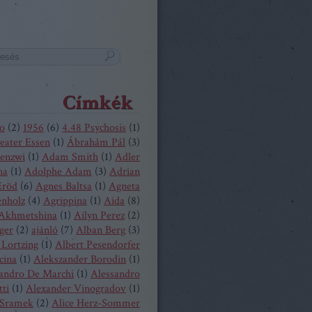
Címkék
o
(
2
)
1956
(
6
)
4.48 Psychosis
(
1
)
eater Essen
(
1
)
Ábrahám Pál
(
3
)
enzwi
(
1
)
Adam Smith
(
1
)
Adler
na
(
1
)
Adolphe Adam
(
3
)
Adrian
Eröd
(
6
)
Agnes Baltsa
(
1
)
Agneta
enholz
(
4
)
Agrippina
(
1
)
Aida
(
8
)
 Akhmetshina
(
1
)
Ailyn Perez
(
2
)
ger
(
2
)
ajánló
(
7
)
Alban Berg
(
3
)
 Lortzing
(
1
)
Albert Pesendorfer
cina
(
1
)
Alekszander Borodin
(
1
)
andro De Marchi
(
1
)
Alessandro
tti
(
1
)
Alexander Vinogradov
(
1
)
 Sramek
(
2
)
Alice Herz-Sommer