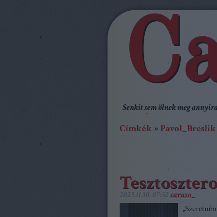
Ca
Senkit sem ölnek meg annyira,
Címkék
»
Pavol_Breslik
Tesztoszter
2023.11.30. 07:52
caruso_
„Szeretnén