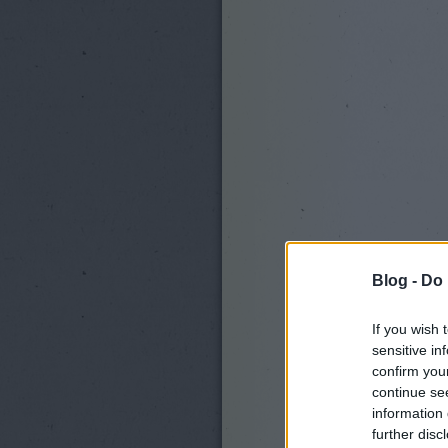
Blog -
Do 
If you wish 
sensitive in
confirm you
continue se
information 
further disc