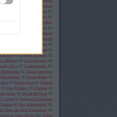
 Castronovo
(
1
)
Charles Gounod
hrisopher Maltman
(
1
)
Christian
ost
(
2
)
Christian Thielemann
(
5
)
tine Schäfer
(
1
)
Christof Loy
(
5
)
topher Maltman
(
1
)
Christopher
ris
(
2
)
Christoph Eschenbach
(
2
)
ph Pohl
(
4
)
Christoph Willibald
k
(
3
)
Claude Debussy
(
4
)
Claudia
hnke
(
3
)
Claudio Monteverdi
(
3
)
uth
(
4
)
Clémentine Margaine
(
1
)
a Wurst
(
1
)
Corinne Winters
(
1
)
us Meister
(
2
)
Cosi fan tutte
(
4
)
inády Dóra
(
1
)
Csipkerózsika
(
2
)
Michieletto
(
2
)
Danaé szerelme
l Barenboim
(
1
)
Daniel Behle
(
1
)
Cohen
(
1
)
Daniel Oren
(
1
)
Danton
a
(
1
)
Dan Ettinger
(
2
)
Daphné
(
1
)
vid Alden
(
2
)
David McVicar
(
1
)
T. Little
(
1
)
debreceni Csokonai
Színház
(
1
)
Der Schatzgräber
(
1
)
he Oper am Rein Düsseldorf
(
4
)
Deutsche Oper Berlin
(
15
)
Diana