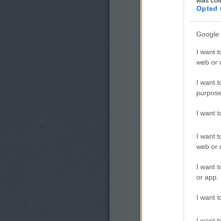
Opted 
Google 
I want t
web or d
I want t
purpose
I want 
I want t
web or d
I want t
or app.
I want t
I want t