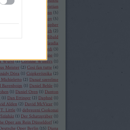
 Castronovo
(
1
)
Charles Gounod
hrisopher Maltman
(
1
)
Christian
ost
(
2
)
Christian Thielemann
(
5
)
tine Schäfer
(
1
)
Christof Loy
(
5
)
topher Maltman
(
1
)
Christopher
ris
(
2
)
Christoph Eschenbach
(
2
)
ph Pohl
(
4
)
Christoph Willibald
k
(
3
)
Claude Debussy
(
4
)
Claudia
hnke
(
3
)
Claudio Monteverdi
(
3
)
uth
(
4
)
Clémentine Margaine
(
1
)
a Wurst
(
1
)
Corinne Winters
(
1
)
us Meister
(
2
)
Cosi fan tutte
(
4
)
inády Dóra
(
1
)
Csipkerózsika
(
2
)
Michieletto
(
2
)
Danaé szerelme
l Barenboim
(
1
)
Daniel Behle
(
1
)
Cohen
(
1
)
Daniel Oren
(
1
)
Danton
a
(
1
)
Dan Ettinger
(
2
)
Daphné
(
1
)
vid Alden
(
2
)
David McVicar
(
1
)
T. Little
(
1
)
debreceni Csokonai
Színház
(
1
)
Der Schatzgräber
(
1
)
he Oper am Rein Düsseldorf
(
4
)
Deutsche Oper Berlin
(
15
)
Diana