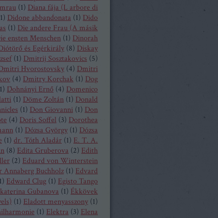
mrau
(
1
)
Diana fája (L arbore di
1
)
Didone abbandonata
(
1
)
Dido
as
(
1
)
Die andere Frau (A másik
ie ensten Menschen
(
1
)
Dinorah
Diótörő és Egérkirály
(
8
)
Diskay
zsef
(
1
)
Dmitrij Sosztakovics
(
5
)
Dmitri Hvorostovsky
(
4
)
Dmitri
kov
(
4
)
Dmitry Korchak
(
1
)
Dog
1
)
Dohnányi Ernő
(
4
)
Domenico
atti
(
1
)
Döme Zoltán
(
1
)
Donald
nicles
(
1
)
Don Giovanni
(
1
)
Don
ote
(
4
)
Doris Soffel
(
3
)
Dorothea
mann
(
1
)
Dózsa György
(
1
)
Dózsa
e
(
1
)
dr. Tóth Aladár
(
1
)
E. T. A.
nn
(
8
)
Edita Gruberova
(
2
)
Edith
ller
(
2
)
Eduard von Winterstein
r Annaberg Buchholz
(
1
)
Edvard
1
)
Edward Clug
(
1
)
Egisto Tango
katerina Gubanova
(
1
)
Ékkövek
els)
(
1
)
Eladott menyasszony
(
1
)
hilharmonie
(
1
)
Elektra
(
3
)
Elena