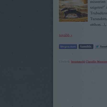
miszerint:
szigetre?” 
Trubadúrok
Turandotta
otthon…)
tovább »
Címkék:
beszámoló
Claudio Montev