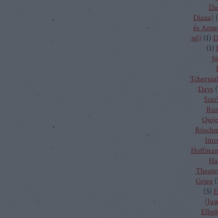
Da
Diana)
(
és Aene
nő)
(
1
)
D
(
1
)
Jó
Tchernia
Days
(
Scarl
Run
Quij
Rösch
Imr
Hoffma
Ha
Theate
Grieg
(
(
3
)
E
(Juw
Elbp