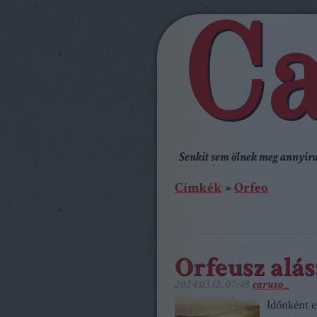
Ca
Senkit sem ölnek meg annyira,
Címkék
»
Orfeo
Orfeusz alás
2024.03.12. 07:48
caruso_
Időnként e