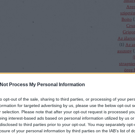
Smare
Aren
szigeté
Boito
(
Cru
Grigor
Az álarc
(
1
)
Az a
asszony
(
(
stragnie
öreg 
szűz
(
1
)
bolygó h
Not Process My Personal Information
csalogán
csodála
to opt-out of the sale, sharing to third parties, or processing of your per
fából fa
formation for targeted advertising by us, please use the below opt-out s
menyass
r selection. Please note that after your opt-out request is processed y
A hallga
eing interest-based ads based on personal information utilized by us or
sze
disclosed to third parties prior to your opt-out. You may separately opt-
h
losure of your personal information by third parties on the IAB’s list of
kamé