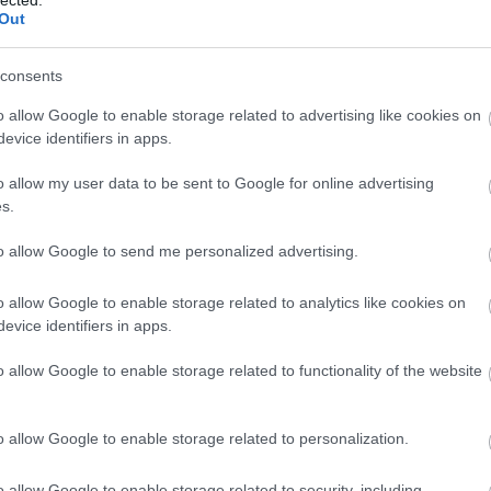
Meht
Out
Benedik
(
15
)
Ber
consents
Bernd 
de Bill
o allow Google to enable storage related to advertising like cookies on
(
2
)
Birg
evice identifiers in apps.
Bohémé
Chr
o allow my user data to be sent to Google for online advertising
Mi
s.
Jovano
Brenda
to allow Google to send me personalized advertising.
Fass
Bubik Á
o allow Google to enable storage related to analytics like cookies on
Bieito
(
5
evice identifiers in apps.
Ny
Cami
o allow Google to enable storage related to functionality of the website
Car
He
Web
o allow Google to enable storage related to personalization.
Casa Ve
Cele
o allow Google to enable storage related to security, including