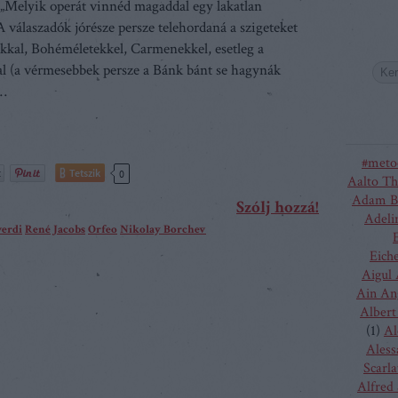
 „Melyik operát vinnéd magaddal egy lakatlan
A válaszadók jórésze persze telehordaná a szigeteket
kal, Bohéméletekkel, Carmenekkel, esetleg a
l (a vérmesebbek persze a Bánk bánt se hagynák
,…
#meto
Tetszik
0
Aalto Th
Adam B
Szólj hozzá!
Adeli
erdi
René Jacobs
Orfeo
Nikolay Borchev
Eich
Aigul
Ain An
Albert
(
1
)
Al
Aless
Scarla
Alfred