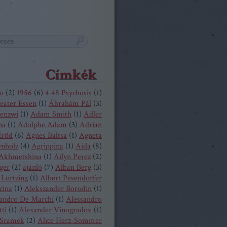
Címkék
o
(
2
)
1956
(
6
)
4.48 Psychosis
(
1
)
eater Essen
(
1
)
Ábrahám Pál
(
3
)
enzwi
(
1
)
Adam Smith
(
1
)
Adler
na
(
1
)
Adolphe Adam
(
3
)
Adrian
Eröd
(
6
)
Agnes Baltsa
(
1
)
Agneta
enholz
(
4
)
Agrippina
(
1
)
Aida
(
8
)
 Akhmetshina
(
1
)
Ailyn Perez
(
2
)
ger
(
2
)
ajánló
(
7
)
Alban Berg
(
3
)
 Lortzing
(
1
)
Albert Pesendorfer
cina
(
1
)
Alekszander Borodin
(
1
)
andro De Marchi
(
1
)
Alessandro
tti
(
1
)
Alexander Vinogradov
(
1
)
 Sramek
(
2
)
Alice Herz-Sommer