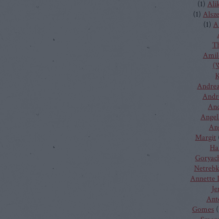
(
1
)
Ali
(
1
)
Alsz
(
1
)
A
T
Amilc
(W
K
Andrea
Andr
And
Angel
Ang
Margit
Ha
Goryac
Netreb
Annette 
Je
Ant
Gomes
(