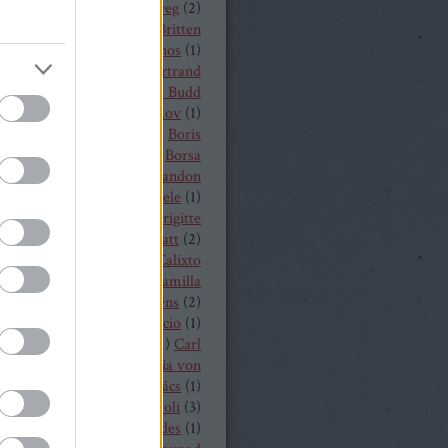
a
(
1
)
Békés András
(
2
)
bélyeg
(
2
)
t von Peter
(
1
)
Benjamin Britten
czelly István
(
1
)
Berkes János
(
1
)
Alois Zimmermann
(
4
)
Bertrand
y
(
2
)
beszámoló
(
268
)
Billy Budd
it Nilsson
(
1
)
Bogdan Volkov
(
1
)
let
(
2
)
Borisz Godunov
(
1
)
Boris
istoff
(
1
)
Boross Csilla
(
1
)
Borsa
klós
(
1
)
Bo Skovhus
(
4
)
Brandon
vich
(
3
)
Bregenzer Festspiele
(
1
)
 Rae
(
1
)
Bretz Gábor
(
5
)
Brigitte
baender
(
1
)
Brindley Sherratt
(
2
)
rpád
(
1
)
Buzás Viktor
(
1
)
Calixto
)
Cameron Shahbazi
(
2
)
Camilla
lund
(
3
)
Camille Saint-Saëns
(
2
)
lle Saint Saens
(
2
)
Capriccio
(
1
)
dillac
(
1
)
Carlo Bergonzi
(
1
)
Carl
inrich Graun
(
1
)
Carl Maria von
er
(
5
)
Carmen
(
2
)
Cár és ács
(
1
)
rdi
(
3
)
cd
(
15
)
Cecilia Bartoli
(
3
)
ng Mária
(
2
)
Chabert ezredes
(
1
)