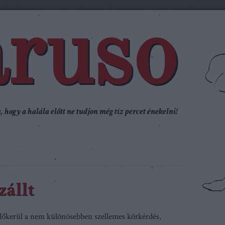
ruso
 hogy a halála előtt ne tudjon még tíz percet énekelni!
zállt
lőkerül a nem különösebben szellemes körkérdés,