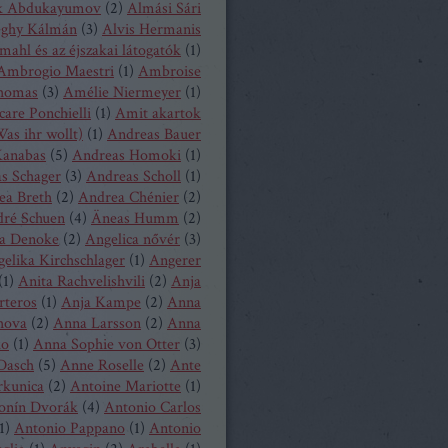
k Abdukayumov
(
2
)
Almási Sári
eghy Kálmán
(
3
)
Alvis Hermanis
mahl és az éjszakai látogatók
(
1
)
Ambrogio Maestri
(
1
)
Ambroise
homas
(
3
)
Amélie Niermeyer
(
1
)
are Ponchielli
(
1
)
Amit akartok
as ihr wollt)
(
1
)
Andreas Bauer
anabas
(
5
)
Andreas Homoki
(
1
)
s Schager
(
3
)
Andreas Scholl
(
1
)
ea Breth
(
2
)
Andrea Chénier
(
2
)
ré Schuen
(
4
)
Äneas Humm
(
2
)
a Denoke
(
2
)
Angelica nővér
(
3
)
elika Kirchschlager
(
1
)
Angerer
(
1
)
Anita Rachvelishvili
(
2
)
Anja
rteros
(
1
)
Anja Kampe
(
2
)
Anna
hova
(
2
)
Anna Larsson
(
2
)
Anna
ko
(
1
)
Anna Sophie von Otter
(
3
)
Dasch
(
5
)
Anne Roselle
(
2
)
Ante
rkunica
(
2
)
Antoine Mariotte
(
1
)
onín Dvorák
(
4
)
Antonio Carlos
1
)
Antonio Pappano
(
1
)
Antonio