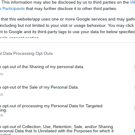
. This information may also be disclosed by us to third parties on the
IA
kékszaká
Participants
that may further disclose it to other third parties.
A láng
(
Gatsby
 that this website/app uses one or more Google services and may gath
(
2
)
A 
including but not limited to your visit or usage behaviour. You may click 
pu
 to Google and its third-party tags to use your data for below specifi
rózsa
ogle consent section.
szere
t
l Data Processing Opt Outs
varázs
víg n
o opt-out of the Sharing of my personal data.
Ba
Savoy
In
Miklós
(
Barabás
o opt-out of the Sale of my Personal Data.
In
Podma
(
9
)
B
to opt-out of processing my Personal Data for Targeted
ing.
Bartók
In
(
Münch
o opt-out of Collection, Use, Retention, Sale, and/or Sharing
Konce
ersonal Data that Is Unrelated with the Purposes for which it
lected.