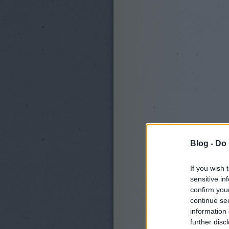
Blog -
Do 
If you wish 
sensitive in
confirm you
continue se
information 
further disc