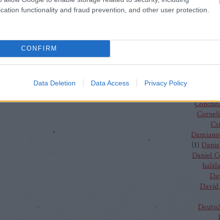
Charles
cation functionality and fraud prevention, and other user protection.
(
4
)
C
J
Chris
Chris
CONFIRM
Vent
Christo
Gluc
Ma
Data Deletion
Data Access
Privacy Policy
Claus G
Conchit
Corneli
Cs
Damiano 
(
1
)
Danie
Daniel 
halál
Da
David 
Deutsc