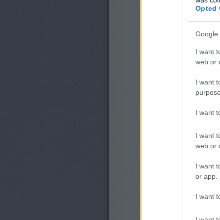
Opted 
Google 
I want t
web or d
I want t
purpose
I want 
I want t
web or d
I want t
or app.
I want t
I want t