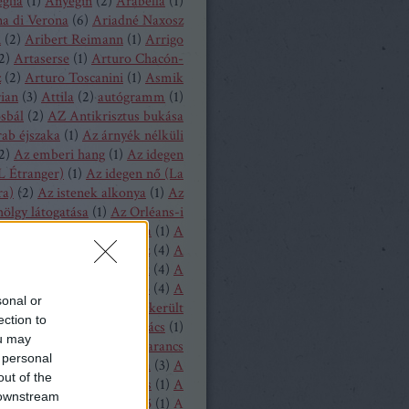
glia
(
1
)
Anyegin
(
2
)
Arabella
(
1
)
a di Verona
(
6
)
Ariadné Naxosz
n
(
2
)
Aribert Reimann
(
1
)
Arrigo
2
)
Artaserse
(
1
)
Arturo Chacón-
z
(
2
)
Arturo Toscanini
(
1
)
Asmik
ian
(
3
)
Attila
(
2
)
autógramm
(
1
)
osbál
(
2
)
AZ Antikrisztus bukása
rab éjszaka
(
1
)
Az árnyék nélküli
2
)
Az emberi hang
(
1
)
Az idegen
L Étranger)
(
1
)
Az idegen nő (La
ra)
(
2
)
Az istenek alkonya
(
1
)
Az
hölgy látogatása
(
1
)
Az Orléans-i
A bajadér
(
2
)
A béke napja
(
1
)
A
ollandi
(
8
)
A bűvös vadász
(
4
)
A
y
(
1
)
A csavar fordul egyet
(
4
)
A
tos mandarin
(
1
)
A diótörő
(
4
)
A
sonal or
ragott királyfi
(
2
)
A félresikerült
ection to
zonycsere
(
1
)
A genti kovács
(
1
)
ou may
tag asszony
(
1
)
A három narancs
 personal
relmese
(
1
)
A hattyúk tava
(
3
)
A
out of the
oltak házából
(
1
)
A játékos
(
1
)
A
 downstream
liás hölgy
(
1
)
A kegyencnő
(
1
)
A