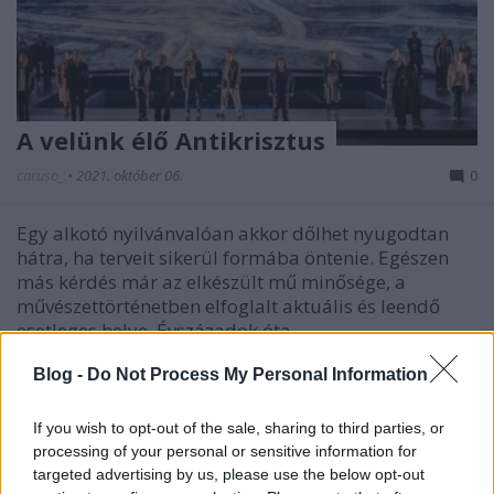
A velünk élő Antikrisztus
caruso_
•
2021. október 06.
0
Egy alkotó nyilvánvalóan akkor dőlhet nyugodtan
hátra, ha terveit sikerül formába öntenie. Egészen
más kérdés már az elkészült mű minősége, a
művészettörténetben elfoglalt aktuális és leendő
esetleges helye. Évszázadok óta
megkérdőjelezhetetlen remekművekkel éppen úgy
Blog -
Do Not Process My Personal Information
körül vagyunk véve, mint…
If you wish to opt-out of the sale, sharing to third parties, or
processing of your personal or sensitive information for
targeted advertising by us, please use the below opt-out