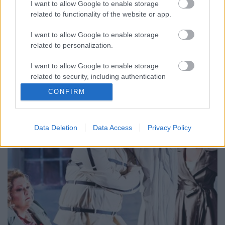
I want to allow Google to enable storage
related to functionality of the website or app.
Richard Strauss operai életművének fele szinte
sosem kerül színpadra. A biztos sikerrel kecsegtető
I want to allow Google to enable storage
trió (Salome, Elektra, A rózsalovag) mellett a
related to personalization.
színházak adottságaiknak megfelelően színesítik
időnként a repertoárjukat az Ariadnéval, Az árnyék
I want to allow Google to enable storage
nélküli asszonnyal, az…
related to security, including authentication
functionality and fraud prevention, and other
CONFIRM
user protection.
Data Deletion
Data Access
Privacy Policy