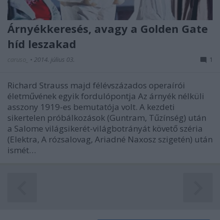
Árnyékkeresés, avagy a Golden Gate
híd leszakad
caruso_
•
2014. július 03.
1
Richard Strauss majd félévszázados operaírói
életművének egyik fordulópontja Az árnyék nélküli
asszony 1919-es bemutatója volt. A kezdeti
sikertelen próbálkozások (Guntram, Tűzínség) után
a Salome világsikerét-világbotrányát követő széria
(Elektra, A rózsalovag, Ariadné Naxosz szigetén) után
ismét…