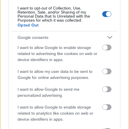
a…
I want to opt-out of Collection, Use,
Retention, Sale, and/or Sharing of my
Personal Data that Is Unrelated with the
Purposes for which it was collected.
Opted Out
Google consents
I want to allow Google to enable storage
related to advertising like cookies on web or
device identifiers in apps.
I want to allow my user data to be sent to
Google for online advertising purposes.
I want to allow Google to send me
personalized advertising.
fekete állat, fekete ember, fekete
I want to allow Google to enable storage
related to analytics like cookies on web or
öröm, fekete gyász
device identifiers in apps.
caruso_
•
2016. július 06.
0