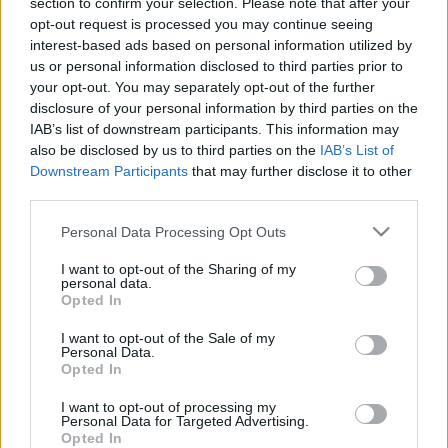
section to confirm your selection. Please note that after your
opt-out request is processed you may continue seeing
interest-based ads based on personal information utilized by
us or personal information disclosed to third parties prior to
your opt-out. You may separately opt-out of the further
disclosure of your personal information by third parties on the
IAB’s list of downstream participants. This information may
also be disclosed by us to third parties on the
IAB’s List of
Downstream Participants
that may further disclose it to other
third parties.
Please note that this website/app uses one or more Google
Personal Data Processing Opt Outs
Kaptárlakók
services and may gather and store information including but
not limited to your visit or usage behaviour. You may click to
I want to opt-out of the Sharing of my
caruso_
•
2016. október 27.
0
personal data.
grant or deny consent to Google and its third-party tags to
Opted In
use your data for below specified purposes in below Google
Aki jelen lehetett 1995. október 20-án a Szegedi
consent section.
I want to opt-out of the Sale of my
Personal Data.
Nemzeti Színház Turandot premierjén, sohasem
Opted In
fogja elfelejteni azt az estét. Egy ember életében
meglehetősen ritkán adódik olyan alkalom, amikor
I want to opt-out of processing my
megérzi, hogy egy történelmi pillanat részese, egy
Personal Data for Targeted Advertising.
Opted In
műfaj történetében még kevésbé gyakoriak az efféle