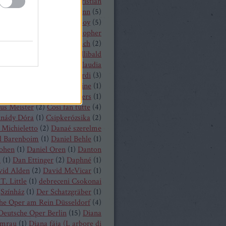
hrisopher Maltman
(
1
)
Christian
ost
(
2
)
Christian Thielemann
(
5
)
tine Schäfer
(
1
)
Christof Loy
(
5
)
topher Maltman
(
1
)
Christopher
ris
(
2
)
Christoph Eschenbach
(
2
)
ph Pohl
(
4
)
Christoph Willibald
k
(
3
)
Claude Debussy
(
4
)
Claudia
hnke
(
3
)
Claudio Monteverdi
(
3
)
uth
(
4
)
Clémentine Margaine
(
1
)
a Wurst
(
1
)
Corinne Winters
(
1
)
us Meister
(
2
)
Cosi fan tutte
(
4
)
inády Dóra
(
1
)
Csipkerózsika
(
2
)
Michieletto
(
2
)
Danaé szerelme
l Barenboim
(
1
)
Daniel Behle
(
1
)
Cohen
(
1
)
Daniel Oren
(
1
)
Danton
a
(
1
)
Dan Ettinger
(
2
)
Daphné
(
1
)
vid Alden
(
2
)
David McVicar
(
1
)
T. Little
(
1
)
debreceni Csokonai
Színház
(
1
)
Der Schatzgräber
(
1
)
he Oper am Rein Düsseldorf
(
4
)
Deutsche Oper Berlin
(
15
)
Diana
mrau
(
1
)
Diana fája (L arbore di