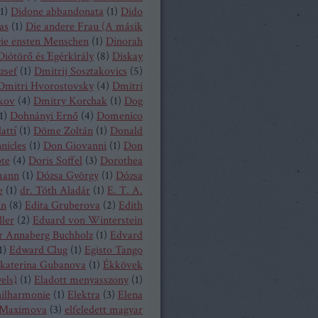
1
)
Didone abbandonata
(
1
)
Dido
as
(
1
)
Die andere Frau (A másik
ie ensten Menschen
(
1
)
Dinorah
Diótörő és Egérkirály
(
8
)
Diskay
zsef
(
1
)
Dmitrij Sosztakovics
(
5
)
Dmitri Hvorostovsky
(
4
)
Dmitri
kov
(
4
)
Dmitry Korchak
(
1
)
Dog
1
)
Dohnányi Ernő
(
4
)
Domenico
atti
(
1
)
Döme Zoltán
(
1
)
Donald
nicles
(
1
)
Don Giovanni
(
1
)
Don
ote
(
4
)
Doris Soffel
(
3
)
Dorothea
mann
(
1
)
Dózsa György
(
1
)
Dózsa
e
(
1
)
dr. Tóth Aladár
(
1
)
E. T. A.
nn
(
8
)
Edita Gruberova
(
2
)
Edith
ller
(
2
)
Eduard von Winterstein
r Annaberg Buchholz
(
1
)
Edvard
1
)
Edward Clug
(
1
)
Egisto Tango
katerina Gubanova
(
1
)
Ékkövek
els)
(
1
)
Eladott menyasszony
(
1
)
hilharmonie
(
1
)
Elektra
(
3
)
Elena
Maximova
(
3
)
elfeledett magyar