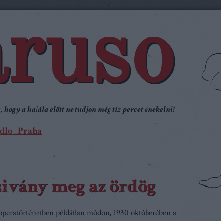
ruso
 hogy a halála előtt ne tudjon még tíz percet énekelni!
dlo_Praha
sivány meg az ördög
peratörténetben példátlan módon, 1930 októberében a