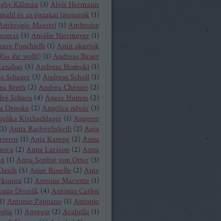
eghy Kálmán
(
3
)
Alvis Hermanis
mahl és az éjszakai látogatók
(
1
)
Ambrogio Maestri
(
1
)
Ambroise
homas
(
3
)
Amélie Niermeyer
(
1
)
are Ponchielli
(
1
)
Amit akartok
as ihr wollt)
(
1
)
Andreas Bauer
anabas
(
5
)
Andreas Homoki
(
1
)
s Schager
(
3
)
Andreas Scholl
(
1
)
ea Breth
(
2
)
Andrea Chénier
(
2
)
ré Schuen
(
4
)
Äneas Humm
(
2
)
a Denoke
(
2
)
Angelica nővér
(
3
)
elika Kirchschlager
(
1
)
Angerer
(
1
)
Anita Rachvelishvili
(
2
)
Anja
rteros
(
1
)
Anja Kampe
(
2
)
Anna
hova
(
2
)
Anna Larsson
(
2
)
Anna
ko
(
1
)
Anna Sophie von Otter
(
3
)
Dasch
(
5
)
Anne Roselle
(
2
)
Ante
rkunica
(
2
)
Antoine Mariotte
(
1
)
onín Dvorák
(
4
)
Antonio Carlos
1
)
Antonio Pappano
(
1
)
Antonio
glia
(
1
)
Anyegin
(
2
)
Arabella
(
1
)