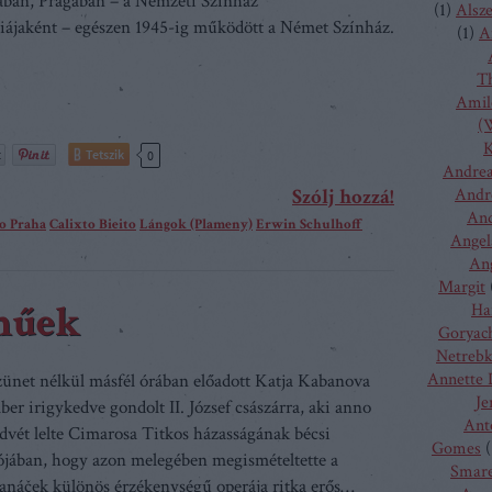
ában, Prágában – a Nemzeti Színház
(
1
)
Alsz
ájaként – egészen 1945-ig működött a Német Színház.
(
1
)
A
T
Amilc
(W
K
Tetszik
0
Andrea
Szólj hozzá!
Andr
And
o Praha
Calixto Bieito
Lángok (Plameny)
Erwin Schulhoff
Angel
Ang
Margit
műek
Ha
Goryac
Netreb
Annette 
zünet nélkül másfél órában előadott Katja Kabanova
Je
ber irigykedve gondolt II. József császárra, aki anno
Ant
dvét lelte Cimarosa Titkos házasságának bécsi
Gomes
(
jában, hogy azon melegében megismételtette a
Smare
Janáček különös érzékenységű operája ritka erős…