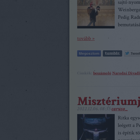
sajtó nyom
Weinberger
Pedig Rad
bemutatásá
tovább »
Címkék:
beszámoló
Narodni Divadl
Misztérium
2022.12.06. 08:35
caruso_
Ritka egys
leégett a 
is építik 