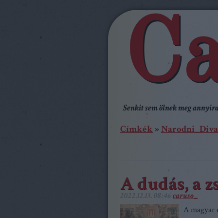
Ca
Senkit sem ölnek meg annyira,
Címkék
»
Narodni_Diva
A dudás, a z
2022.12.13. 08:46
caruso_
A magyar o