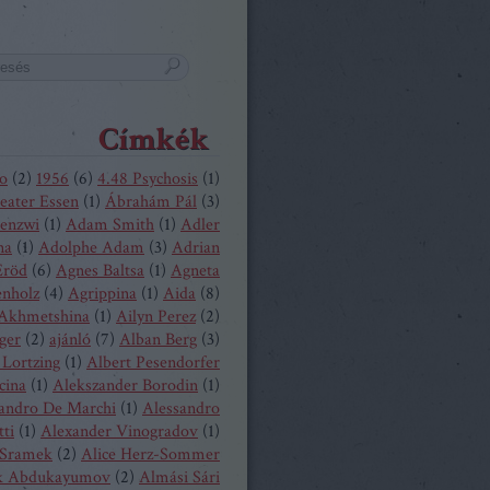
Címkék
o
(
2
)
1956
(
6
)
4.48 Psychosis
(
1
)
eater Essen
(
1
)
Ábrahám Pál
(
3
)
enzwi
(
1
)
Adam Smith
(
1
)
Adler
na
(
1
)
Adolphe Adam
(
3
)
Adrian
Eröd
(
6
)
Agnes Baltsa
(
1
)
Agneta
enholz
(
4
)
Agrippina
(
1
)
Aida
(
8
)
 Akhmetshina
(
1
)
Ailyn Perez
(
2
)
ger
(
2
)
ajánló
(
7
)
Alban Berg
(
3
)
 Lortzing
(
1
)
Albert Pesendorfer
cina
(
1
)
Alekszander Borodin
(
1
)
andro De Marchi
(
1
)
Alessandro
tti
(
1
)
Alexander Vinogradov
(
1
)
 Sramek
(
2
)
Alice Herz-Sommer
k Abdukayumov
(
2
)
Almási Sári