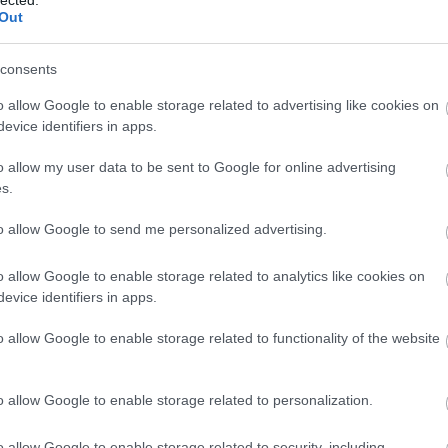
Benedik
Szólj hozzá!
Out
(
15
)
Ber
jkovszkij
Igor Stravinsky
Jolanta
Narodni Divadlo Praha
A
Bernd 
consents
de Bill
(
2
)
Birg
o allow Google to enable storage related to advertising like cookies on
Bohémé
evice identifiers in apps.
Chr
Mi
o allow my user data to be sent to Google for online advertising
Jovano
s.
Brenda
Fass
to allow Google to send me personalized advertising.
Bubik Á
Bieito
(
5
o allow Google to enable storage related to analytics like cookies on
Ny
evice identifiers in apps.
Cami
Car
o allow Google to enable storage related to functionality of the website
He
Web
Casa Ve
o allow Google to enable storage related to personalization.
Cele
Charles
o allow Google to enable storage related to security, including