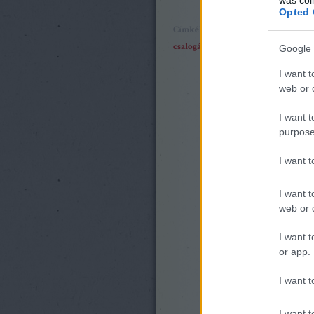
Opted 
Címkék:
beszámoló
Pjotr Iljics Csa
csalogány
Google 
I want t
web or d
I want t
purpose
I want 
I want t
web or d
I want t
or app.
I want t
I want t