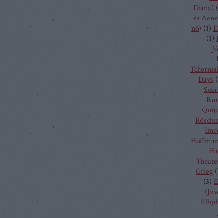
Diana)
(
és Aene
nő)
(
1
)
D
(
1
)
Jó
Tchernia
Days
(
Scarl
Run
Quij
Rösch
Imr
Hoffma
Ha
Theate
Grieg
(
(
3
)
E
(Juw
Elbp