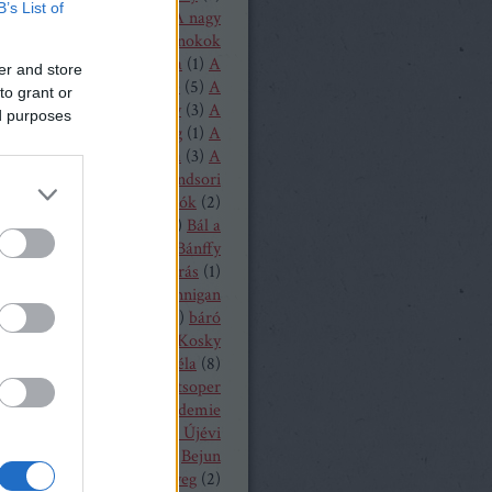
B’s List of
1
)
A loudoni ördögök
(
1
)
A nagy
(
1
)
A nürnbergi mesterdalnokok
Nyugat lánya
(
2
)
A próféta
(
1
)
A
er and store
ritánok
(
1
)
A Rajna kincse
(
5
)
A
to grant or
lovag
(
1
)
A sevillai borbély
(
3
)
A
ed purposes
lmeslevél
(
1
)
A távoli hang
(
1
)
A
rubadúr
(
2
)
A varázsfuvola
(
3
)
A
lónő
(
1
)
A walkür
(
3
)
A windsori
ők
(
1
)
A zsidónő
(
2
)
Bajazzók
(
2
)
lassa Sándor
(
1
)
balett
(
54
)
Bál a
ban
(
3
)
Bánffy Katalin
(
1
)
Bánffy
5
)
Bánk bán
(
1
)
Bánó András
(
1
)
 Marianna
(
4
)
Barbara Hannigan
(
1
)
báró Orczy Bódog
(
1
)
báró
niczky Frigyes
(
1
)
Barrie Kosky
ársony Dóra
(
2
)
Bartók Béla
(
8
)
 Péter
(
2
)
Bayerische Staatsoper
19
)
Bayerische Theaterakademie
en
(
12
)
Bayreuth
(
7
)
Bécsi Újévi
rt
(
1
)
Bedrich Smetana
(
1
)
Bejun
a
(
1
)
Békés András
(
2
)
bélyeg
(
2
)