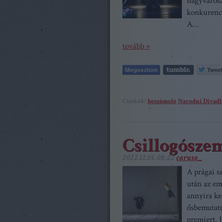
nagyváros
konkurenci
A…
tovább »
Címkék:
beszámoló
Narodni Divadl
Csillogósze
2022.12.01. 08:22
caruso_
A prágai s
után az em
annyira ke
ősbemutató
premiert. 