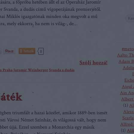
ására, a főpróba hetében állt el az Operaház Jaromír
 Svanda, a dudás című vígoperájának premierjétől.
nai Miklós igazgatónak minden oka megvolt a mű
ra, mely ekkorra, ha nem is világ-, de…
#meto
Tetszik
0
Aalto Th
Adam B
Szólj hozzá!
Adeli
o Praha
Jaromír Weinberger
Svanda a dudás
Eich
Aigul
játék
Ain An
Albert
(
1
)
Al
Aless
égben triumfált a hazai közélet, amikor 1889-ben ismét
Scarla
Pesti Városi Német Színház, és világossá vált, hogy nem
Alfred
többet újjá. Ezzel szemben a Monarchia egy másik
(
1
)
Ali