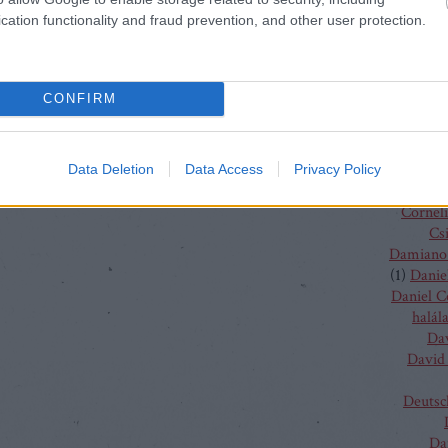
(
4
)
C
cation functionality and fraud prevention, and other user protection.
J
Chris
Chris
Vent
CONFIRM
Christo
Gluc
Ma
Claus G
Data Deletion
Data Access
Privacy Policy
Conchit
Corneli
Cs
Damiano 
(
1
)
Danie
Daniel 
halál
Da
David 
Deutsc
Da