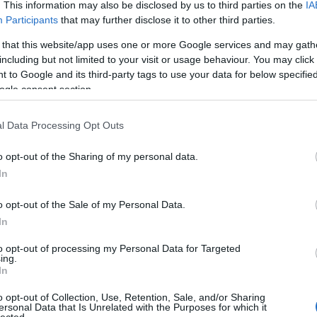
. This information may also be disclosed by us to third parties on the
IA
A láng
(
Participants
that may further disclose it to other third parties.
Tetszik
0
Gatsby
(
2
)
A 
 that this website/app uses one or more Google services and may gath
Szólj hozzá!
pu
including but not limited to your visit or usage behaviour. You may click 
zda
Staatsoper Bécs
tíz kép
Narodni Divadlo Praha
rózsa
 to Google and its third-party tags to use your data for below specifi
szere
ogle consent section.
t
varázs
jon a csalogány dala?
l Data Processing Opt Outs
víg n
Ba
o opt-out of the Sharing of my personal data.
Savoy
emzeti Színház opera-együttese a múlt hétvégén
In
Miklós
(
ásodik premierjét az évadban. Dramaturgi bravúrral
Barabás
ak össze két olyan orosz egyfelvonásost, melyeknek első
o opt-out of the Sale of my Personal Data.
m sok közük van egymáshoz. Stravinsky első operáját,
Podma
In
(
9
)
B
yt (Párizs,…
Bartók
to opt-out of processing my Personal Data for Targeted
ing.
(
In
Münch
Konce
o opt-out of Collection, Use, Retention, Sale, and/or Sharing
Tetszik
0
ersonal Data that Is Unrelated with the Purposes for which it
Meht
lected.