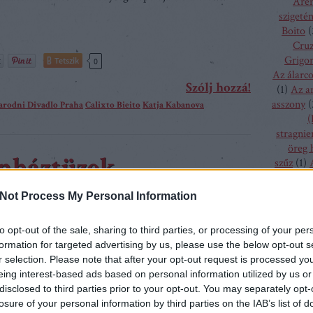
Aren
szigeté
Boito
(
Cru
Grigor
Tetszik
0
Az álarc
Szólj hozzá!
(
1
)
Az a
asszony
(
arodni Divadlo Praha
Calixto Bieito
Katja Kabanova
(
stragnie
öreg 
ínháztüzek
szűz
(
1
)
bolygó h
csalogán
Not Process My Personal Information
adi színházak legnagyobb ellensége a tűz volt. Az
csodála
előbb gyertyákkal, illetve fáklyákkal, később gázzal
fából fa
to opt-out of the sale, sharing to third parties, or processing of your per
menyass
ák, a díszletek, sőt maga a színpaddeszkák is gyúlékony
formation for targeted advertising by us, please use the below opt-out s
A hallga
 készületek. Az előadások alatt viszonylag kis és zárt
r selection. Please note that after your opt-out request is processed y
sze
glehetősen sok ember zsúfolódott…
eing interest-based ads based on personal information utilized by us or
h
disclosed to third parties prior to your opt-out. You may separately opt-
kamé
losure of your personal information by third parties on the IAB’s list of
kékszaká