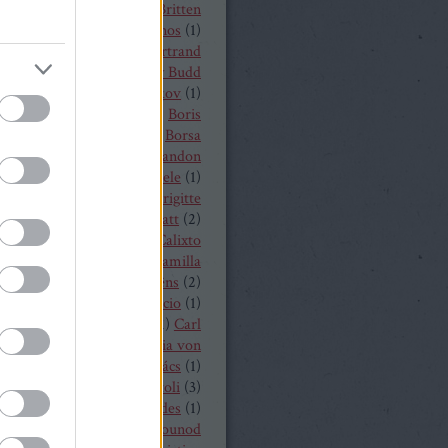
t von Peter
(
1
)
Benjamin Britten
czelly István
(
1
)
Berkes János
(
1
)
Alois Zimmermann
(
4
)
Bertrand
y
(
2
)
beszámoló
(
268
)
Billy Budd
it Nilsson
(
1
)
Bogdan Volkov
(
1
)
let
(
2
)
Borisz Godunov
(
1
)
Boris
istoff
(
1
)
Boross Csilla
(
1
)
Borsa
klós
(
1
)
Bo Skovhus
(
4
)
Brandon
vich
(
3
)
Bregenzer Festspiele
(
1
)
 Rae
(
1
)
Bretz Gábor
(
5
)
Brigitte
baender
(
1
)
Brindley Sherratt
(
2
)
rpád
(
1
)
Buzás Viktor
(
1
)
Calixto
)
Cameron Shahbazi
(
2
)
Camilla
lund
(
3
)
Camille Saint-Saëns
(
2
)
lle Saint Saens
(
2
)
Capriccio
(
1
)
dillac
(
1
)
Carlo Bergonzi
(
1
)
Carl
inrich Graun
(
1
)
Carl Maria von
er
(
5
)
Carmen
(
2
)
Cár és ács
(
1
)
rdi
(
3
)
cd
(
15
)
Cecilia Bartoli
(
3
)
ng Mária
(
2
)
Chabert ezredes
(
1
)
 Castronovo
(
1
)
Charles Gounod