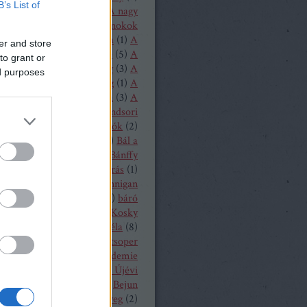
B’s List of
1
)
A loudoni ördögök
(
1
)
A nagy
(
1
)
A nürnbergi mesterdalnokok
Nyugat lánya
(
2
)
A próféta
(
1
)
A
er and store
ritánok
(
1
)
A Rajna kincse
(
5
)
A
to grant or
lovag
(
1
)
A sevillai borbély
(
3
)
A
ed purposes
lmeslevél
(
1
)
A távoli hang
(
1
)
A
rubadúr
(
2
)
A varázsfuvola
(
3
)
A
lónő
(
1
)
A walkür
(
3
)
A windsori
ők
(
1
)
A zsidónő
(
2
)
Bajazzók
(
2
)
lassa Sándor
(
1
)
balett
(
54
)
Bál a
ban
(
3
)
Bánffy Katalin
(
1
)
Bánffy
5
)
Bánk bán
(
1
)
Bánó András
(
1
)
 Marianna
(
4
)
Barbara Hannigan
(
1
)
báró Orczy Bódog
(
1
)
báró
niczky Frigyes
(
1
)
Barrie Kosky
ársony Dóra
(
2
)
Bartók Béla
(
8
)
 Péter
(
2
)
Bayerische Staatsoper
19
)
Bayerische Theaterakademie
en
(
12
)
Bayreuth
(
7
)
Bécsi Újévi
rt
(
1
)
Bedrich Smetana
(
1
)
Bejun
a
(
1
)
Békés András
(
2
)
bélyeg
(
2
)