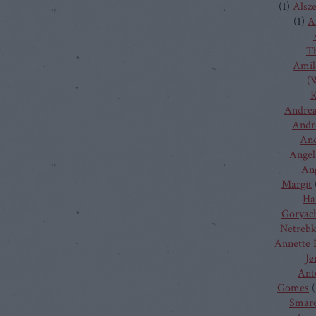
(
1
)
Alsz
(
1
)
A
T
Amilc
(W
K
Andrea
Andr
And
Angel
Ang
Margit
Ha
Goryac
Netreb
Annette 
Je
Ant
Gomes
(
Smare