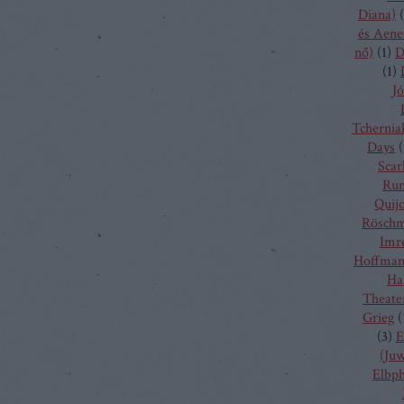
Diana)
(
és Aene
nő)
(
1
)
D
(
1
)
Jó
Tchernia
Days
(
Scarl
Run
Quij
Rösch
Imr
Hoffma
Ha
Theate
Grieg
(
(
3
)
E
(Juw
Elbp