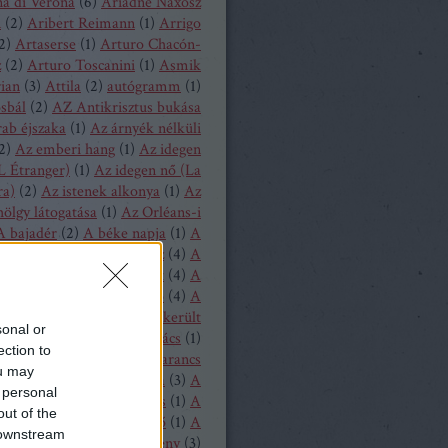
a di Verona
(
6
)
Ariadné Naxosz
n
(
2
)
Aribert Reimann
(
1
)
Arrigo
2
)
Artaserse
(
1
)
Arturo Chacón-
z
(
2
)
Arturo Toscanini
(
1
)
Asmik
ian
(
3
)
Attila
(
2
)
autógramm
(
1
)
osbál
(
2
)
AZ Antikrisztus bukása
rab éjszaka
(
1
)
Az árnyék nélküli
2
)
Az emberi hang
(
1
)
Az idegen
L Étranger)
(
1
)
Az idegen nő (La
ra)
(
2
)
Az istenek alkonya
(
1
)
Az
hölgy látogatása
(
1
)
Az Orléans-i
A bajadér
(
2
)
A béke napja
(
1
)
A
ollandi
(
8
)
A bűvös vadász
(
4
)
A
y
(
1
)
A csavar fordul egyet
(
4
)
A
tos mandarin
(
1
)
A diótörő
(
4
)
A
ragott királyfi
(
2
)
A félresikerült
sonal or
zonycsere
(
1
)
A genti kovács
(
1
)
ection to
tag asszony
(
1
)
A három narancs
ou may
relmese
(
1
)
A hattyúk tava
(
3
)
A
 personal
oltak házából
(
1
)
A játékos
(
1
)
A
out of the
liás hölgy
(
1
)
A kegyencnő
(
1
)
A
 downstream
llú herceg vára
(
5
)
A köpeny
(
3
)