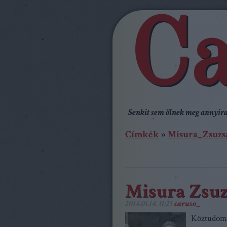
Ca
Senkit sem ölnek meg annyira,
Címkék
»
Misura_Zsuzs
Misura Zsuz
2014.01.14. 11:21
caruso_
Köztudomá