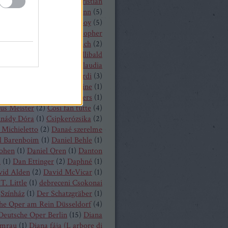
hrisopher Maltman
(
1
)
Christian
ost
(
2
)
Christian Thielemann
(
5
)
tine Schäfer
(
1
)
Christof Loy
(
5
)
topher Maltman
(
1
)
Christopher
ris
(
2
)
Christoph Eschenbach
(
2
)
ph Pohl
(
4
)
Christoph Willibald
k
(
3
)
Claude Debussy
(
4
)
Claudia
hnke
(
3
)
Claudio Monteverdi
(
3
)
uth
(
4
)
Clémentine Margaine
(
1
)
a Wurst
(
1
)
Corinne Winters
(
1
)
us Meister
(
2
)
Cosi fan tutte
(
4
)
inády Dóra
(
1
)
Csipkerózsika
(
2
)
Michieletto
(
2
)
Danaé szerelme
l Barenboim
(
1
)
Daniel Behle
(
1
)
Cohen
(
1
)
Daniel Oren
(
1
)
Danton
a
(
1
)
Dan Ettinger
(
2
)
Daphné
(
1
)
vid Alden
(
2
)
David McVicar
(
1
)
T. Little
(
1
)
debreceni Csokonai
Színház
(
1
)
Der Schatzgräber
(
1
)
he Oper am Rein Düsseldorf
(
4
)
Deutsche Oper Berlin
(
15
)
Diana
mrau
(
1
)
Diana fája (L arbore di