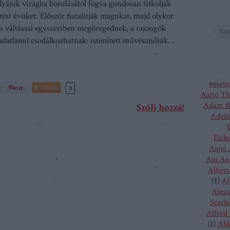
lyájuk virágba borulásától fogva gondosan titkolják
tési évüket. Először fiatalítják magukat, majd olykor
s váltással egyszeriben megöregednek, a rajongók
adatlanul csodálkozhatnak: istenített művésznőjük…
#meto
Tetszik
0
Aalto Th
Adam B
Szólj hozzá!
Adeli
Eich
Aigul
Ain An
Albert
(
1
)
Al
Aless
Scarla
Alfred
(
1
)
Ali