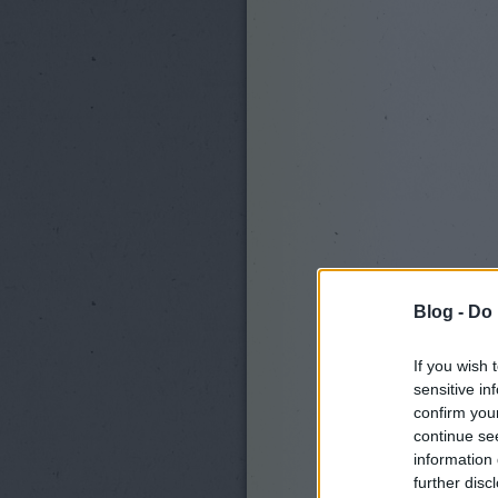
Blog -
Do 
If you wish 
sensitive in
confirm you
continue se
information 
further disc