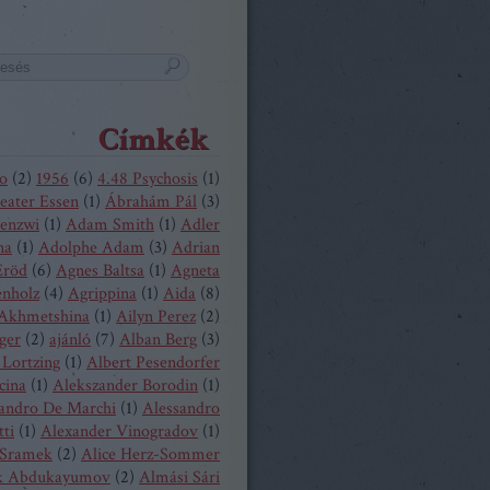
Címkék
o
(
2
)
1956
(
6
)
4.48 Psychosis
(
1
)
eater Essen
(
1
)
Ábrahám Pál
(
3
)
enzwi
(
1
)
Adam Smith
(
1
)
Adler
na
(
1
)
Adolphe Adam
(
3
)
Adrian
Eröd
(
6
)
Agnes Baltsa
(
1
)
Agneta
enholz
(
4
)
Agrippina
(
1
)
Aida
(
8
)
 Akhmetshina
(
1
)
Ailyn Perez
(
2
)
ger
(
2
)
ajánló
(
7
)
Alban Berg
(
3
)
 Lortzing
(
1
)
Albert Pesendorfer
cina
(
1
)
Alekszander Borodin
(
1
)
andro De Marchi
(
1
)
Alessandro
tti
(
1
)
Alexander Vinogradov
(
1
)
 Sramek
(
2
)
Alice Herz-Sommer
k Abdukayumov
(
2
)
Almási Sári