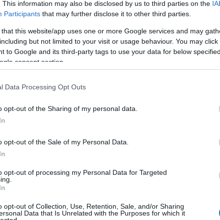
. This information may also be disclosed by us to third parties on the
IA
A láng
(
Participants
that may further disclose it to other third parties.
Gatsby
(
2
)
A 
 that this website/app uses one or more Google services and may gath
pu
including but not limited to your visit or usage behaviour. You may click 
rózsa
 to Google and its third-party tags to use your data for below specifi
szere
ogle consent section.
t
varázs
l Data Processing Opt Outs
víg n
Ba
o opt-out of the Sharing of my personal data.
Savoy
In
Miklós
(
Barabás
o opt-out of the Sale of my Personal Data.
Podma
In
(
9
)
B
Bartók
to opt-out of processing my Personal Data for Targeted
ing.
(
In
Münch
Konce
o opt-out of Collection, Use, Retention, Sale, and/or Sharing
ersonal Data that Is Unrelated with the Purposes for which it
Meht
lected.