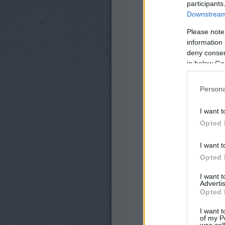
participants
Downstream 
Please note
information 
deny consent
in below Go
Persona
I want t
Opted 
I want t
Opted 
I want 
Advertis
Opted 
I want t
of my P
was col