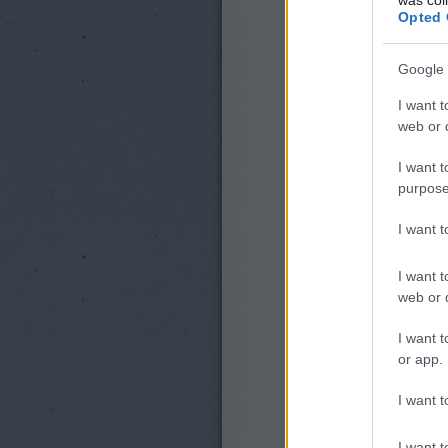
Opted 
Google 
I want t
web or d
I want t
purpose
I want 
I want t
web or d
I want t
or app.
I want t
I want t