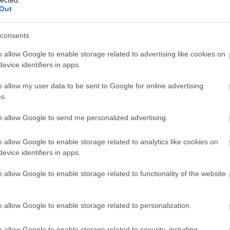
Benedik
Out
(
15
)
Ber
Bernd 
consents
de Bill
(
2
)
Birg
o allow Google to enable storage related to advertising like cookies on
Bohémé
evice identifiers in apps.
Chr
Mi
o allow my user data to be sent to Google for online advertising
Jovano
s.
Brenda
Fass
to allow Google to send me personalized advertising.
Bubik Á
Bieito
(
5
o allow Google to enable storage related to analytics like cookies on
Ny
evice identifiers in apps.
Cami
Car
o allow Google to enable storage related to functionality of the website
He
Web
Casa Ve
o allow Google to enable storage related to personalization.
Cele
Charles
o allow Google to enable storage related to security, including