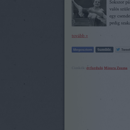
Sokszor pá
valós szüle
egy csende
pedig szak
tovább »
Címkék:
évforduló
Misura Zsuzsa