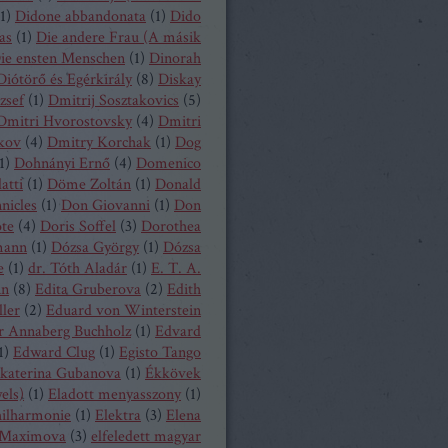
1
)
Didone abbandonata
(
1
)
Dido
as
(
1
)
Die andere Frau (A másik
ie ensten Menschen
(
1
)
Dinorah
Diótörő és Egérkirály
(
8
)
Diskay
zsef
(
1
)
Dmitrij Sosztakovics
(
5
)
Dmitri Hvorostovsky
(
4
)
Dmitri
kov
(
4
)
Dmitry Korchak
(
1
)
Dog
1
)
Dohnányi Ernő
(
4
)
Domenico
atti
(
1
)
Döme Zoltán
(
1
)
Donald
nicles
(
1
)
Don Giovanni
(
1
)
Don
ote
(
4
)
Doris Soffel
(
3
)
Dorothea
mann
(
1
)
Dózsa György
(
1
)
Dózsa
e
(
1
)
dr. Tóth Aladár
(
1
)
E. T. A.
nn
(
8
)
Edita Gruberova
(
2
)
Edith
ller
(
2
)
Eduard von Winterstein
r Annaberg Buchholz
(
1
)
Edvard
1
)
Edward Clug
(
1
)
Egisto Tango
katerina Gubanova
(
1
)
Ékkövek
els)
(
1
)
Eladott menyasszony
(
1
)
hilharmonie
(
1
)
Elektra
(
3
)
Elena
Maximova
(
3
)
elfeledett magyar