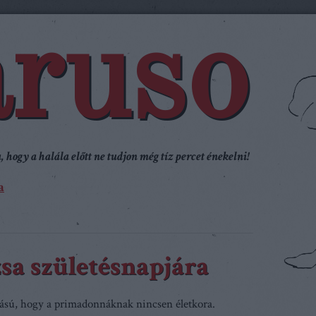
ruso
 hogy a halála előtt ne tudjon még tíz percet énekelni!
a
sa születésnapjára
sú, hogy a primadonnáknak nincsen életkora.