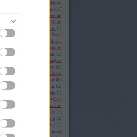
t von Peter
(
1
)
Benjamin Britten
czelly István
(
1
)
Berkes János
(
1
)
Alois Zimmermann
(
4
)
Bertrand
y
(
2
)
beszámoló
(
268
)
Billy Budd
it Nilsson
(
1
)
Bogdan Volkov
(
1
)
let
(
2
)
Borisz Godunov
(
1
)
Boris
istoff
(
1
)
Boross Csilla
(
1
)
Borsa
klós
(
1
)
Bo Skovhus
(
4
)
Brandon
vich
(
3
)
Bregenzer Festspiele
(
1
)
 Rae
(
1
)
Bretz Gábor
(
5
)
Brigitte
baender
(
1
)
Brindley Sherratt
(
2
)
rpád
(
1
)
Buzás Viktor
(
1
)
Calixto
)
Cameron Shahbazi
(
2
)
Camilla
lund
(
3
)
Camille Saint-Saëns
(
2
)
lle Saint Saens
(
2
)
Capriccio
(
1
)
dillac
(
1
)
Carlo Bergonzi
(
1
)
Carl
inrich Graun
(
1
)
Carl Maria von
er
(
5
)
Carmen
(
2
)
Cár és ács
(
1
)
rdi
(
3
)
cd
(
15
)
Cecilia Bartoli
(
3
)
ng Mária
(
2
)
Chabert ezredes
(
1
)
 Castronovo
(
1
)
Charles Gounod