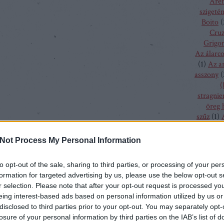
Aren
szigeté
Boito
(
Cru
Grigor
Az álarc
(
1
)
Az a
asszony
(
(
stragnie
öreg 
szűz
(
1
)
bolygó h
csalogán
Not Process My Personal Information
csodála
fából fa
to opt-out of the sale, sharing to third parties, or processing of your per
menyass
formation for targeted advertising by us, please use the below opt-out s
A hallga
r selection. Please note that after your opt-out request is processed y
sze
eing interest-based ads based on personal information utilized by us or
h
disclosed to third parties prior to your opt-out. You may separately opt-
kamé
losure of your personal information by third parties on the IAB’s list of
kékszaká