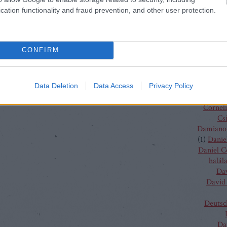
(
4
)
C
cation functionality and fraud prevention, and other user protection.
J
Chris
Chris
Vent
CONFIRM
Christo
Gluc
Ma
Claus G
Data Deletion
Data Access
Privacy Policy
Conchit
Corneli
Cs
Damiano 
(
1
)
Danie
Daniel 
halál
Da
David 
Deutsc
Da