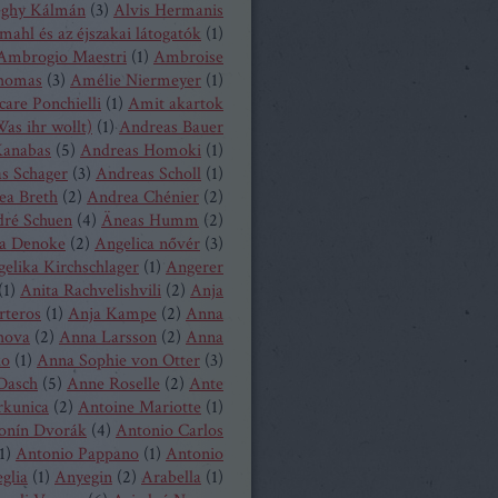
eghy Kálmán
(
3
)
Alvis Hermanis
mahl és az éjszakai látogatók
(
1
)
Ambrogio Maestri
(
1
)
Ambroise
homas
(
3
)
Amélie Niermeyer
(
1
)
are Ponchielli
(
1
)
Amit akartok
as ihr wollt)
(
1
)
Andreas Bauer
anabas
(
5
)
Andreas Homoki
(
1
)
s Schager
(
3
)
Andreas Scholl
(
1
)
ea Breth
(
2
)
Andrea Chénier
(
2
)
ré Schuen
(
4
)
Äneas Humm
(
2
)
a Denoke
(
2
)
Angelica nővér
(
3
)
elika Kirchschlager
(
1
)
Angerer
(
1
)
Anita Rachvelishvili
(
2
)
Anja
rteros
(
1
)
Anja Kampe
(
2
)
Anna
hova
(
2
)
Anna Larsson
(
2
)
Anna
ko
(
1
)
Anna Sophie von Otter
(
3
)
Dasch
(
5
)
Anne Roselle
(
2
)
Ante
rkunica
(
2
)
Antoine Mariotte
(
1
)
onín Dvorák
(
4
)
Antonio Carlos
1
)
Antonio Pappano
(
1
)
Antonio
glia
(
1
)
Anyegin
(
2
)
Arabella
(
1
)