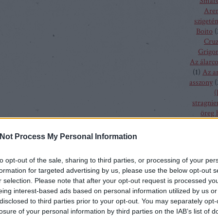
Smare
Aren
szigeté
Boito
(
Cru
Grigor
Az álarc
(
1
)
Az a
asszony
(
(
stragnie
öreg 
szűz
(
1
)
bolygó h
Not Process My Personal Information
csalogán
csodála
to opt-out of the sale, sharing to third parties, or processing of your per
fából fa
formation for targeted advertising by us, please use the below opt-out s
menyass
r selection. Please note that after your opt-out request is processed y
A hallga
eing interest-based ads based on personal information utilized by us or
sze
disclosed to third parties prior to your opt-out. You may separately opt-
h
losure of your personal information by third parties on the IAB’s list of
kamé