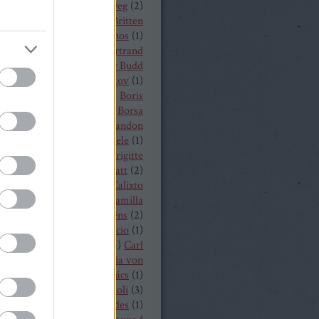
a
(
1
)
Békés András
(
2
)
bélyeg
(
2
)
t von Peter
(
1
)
Benjamin Britten
czelly István
(
1
)
Berkes János
(
1
)
Alois Zimmermann
(
4
)
Bertrand
y
(
2
)
beszámoló
(
268
)
Billy Budd
it Nilsson
(
1
)
Bogdan Volkov
(
1
)
let
(
2
)
Borisz Godunov
(
1
)
Boris
istoff
(
1
)
Boross Csilla
(
1
)
Borsa
klós
(
1
)
Bo Skovhus
(
4
)
Brandon
vich
(
3
)
Bregenzer Festspiele
(
1
)
 Rae
(
1
)
Bretz Gábor
(
5
)
Brigitte
baender
(
1
)
Brindley Sherratt
(
2
)
rpád
(
1
)
Buzás Viktor
(
1
)
Calixto
)
Cameron Shahbazi
(
2
)
Camilla
lund
(
3
)
Camille Saint-Saëns
(
2
)
lle Saint Saens
(
2
)
Capriccio
(
1
)
dillac
(
1
)
Carlo Bergonzi
(
1
)
Carl
inrich Graun
(
1
)
Carl Maria von
er
(
5
)
Carmen
(
2
)
Cár és ács
(
1
)
rdi
(
3
)
cd
(
15
)
Cecilia Bartoli
(
3
)
ng Mária
(
2
)
Chabert ezredes
(
1
)