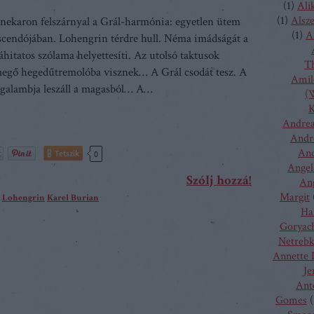
(
1
)
Ali
(
1
)
Alsz
zenekaron felszárnyal a Grál-harmónia: egyetlen ütem
(
1
)
A
escendójában. Lohengrin térdre hull. Néma imádságát a
áhitatos szólama helyettesíti. Az utolsó taktusok
T
egő hegedűtremolóba visznek… A Grál csodát tesz. A
Amilc
 galambja leszáll a magasból… A…
(W
K
Andrea
Andr
And
Tetszik
0
Angel
Szólj hozzá!
Ang
Margit
Lohengrin
Karel Burian
Ha
Goryac
Netreb
Annette 
Je
Ant
Gomes
(