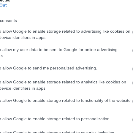
Meht
Out
Benedik
(
15
)
Ber
consents
Bernd 
de Bill
o allow Google to enable storage related to advertising like cookies on
(
2
)
Birg
evice identifiers in apps.
Bohémé
Chr
o allow my user data to be sent to Google for online advertising
Mi
s.
Jovano
Brenda
to allow Google to send me personalized advertising.
Fass
Bubik Á
o allow Google to enable storage related to analytics like cookies on
Bieito
(
5
evice identifiers in apps.
Ny
Cami
o allow Google to enable storage related to functionality of the website
Car
He
Web
o allow Google to enable storage related to personalization.
Casa Ve
Cele
o allow Google to enable storage related to security, including