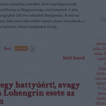
miatt viszonylag csendben látott napvilágot tavaly
arel Burian és Magyarország című könyved. A jeles
 nagyjából 100 éve működött Budapesten. Kortársai
yei Béla neve talán többet mond a hazai olvasóknak, a
ert befutott, itthon letelepedett Georg…
#meto
Aalto Th
Tetszik
0
Adam B
Szólj hozzá!
Adeli
Eich
Aigul
Ain An
egy hattyúért!, avagy
Albert
(
1
)
Al
 Lohengrin esete az
Aless
n
Scarla
Alfred