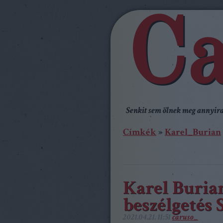
Ca
Senkit sem ölnek meg annyira,
Címkék
»
Karel_Burian
Karel Buria
beszélgetés 
2021.04.21. 11:51
caruso_