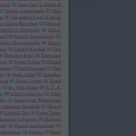
mrau
(
1
)
Diana fája (L arbore di
1
)
Didone abbandonata
(
1
)
Dido
as
(
1
)
Die andere Frau (A másik
ie ensten Menschen
(
1
)
Dinorah
Diótörő és Egérkirály
(
8
)
Diskay
zsef
(
1
)
Dmitrij Sosztakovics
(
5
)
Dmitri Hvorostovsky
(
4
)
Dmitri
kov
(
4
)
Dmitry Korchak
(
1
)
Dog
1
)
Dohnányi Ernő
(
4
)
Domenico
atti
(
1
)
Döme Zoltán
(
1
)
Donald
nicles
(
1
)
Don Giovanni
(
1
)
Don
ote
(
4
)
Doris Soffel
(
3
)
Dorothea
mann
(
1
)
Dózsa György
(
1
)
Dózsa
e
(
1
)
dr. Tóth Aladár
(
1
)
E. T. A.
nn
(
8
)
Edita Gruberova
(
2
)
Edith
ller
(
2
)
Eduard von Winterstein
r Annaberg Buchholz
(
1
)
Edvard
1
)
Edward Clug
(
1
)
Egisto Tango
katerina Gubanova
(
1
)
Ékkövek
els)
(
1
)
Eladott menyasszony
(
1
)
hilharmonie
(
1
)
Elektra
(
3
)
Elena