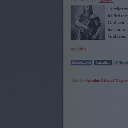
2016.01.14. 21:57
caruso_
„A teljes 
feltörő cr
Grál-zene 
halkan rem
Grál fehér
tovább »
Címkék:
Operaház
Richard Wagner