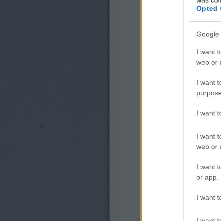
Opted 
Google 
I want t
web or d
I want t
purpose
I want 
I want t
web or d
I want t
or app.
I want t
I want t