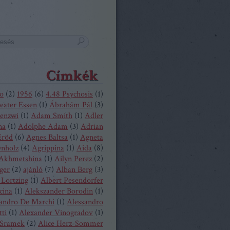
Címkék
o
(
2
)
1956
(
6
)
4.48 Psychosis
(
1
)
eater Essen
(
1
)
Ábrahám Pál
(
3
)
enzwi
(
1
)
Adam Smith
(
1
)
Adler
na
(
1
)
Adolphe Adam
(
3
)
Adrian
Eröd
(
6
)
Agnes Baltsa
(
1
)
Agneta
enholz
(
4
)
Agrippina
(
1
)
Aida
(
8
)
 Akhmetshina
(
1
)
Ailyn Perez
(
2
)
ger
(
2
)
ajánló
(
7
)
Alban Berg
(
3
)
 Lortzing
(
1
)
Albert Pesendorfer
cina
(
1
)
Alekszander Borodin
(
1
)
andro De Marchi
(
1
)
Alessandro
tti
(
1
)
Alexander Vinogradov
(
1
)
 Sramek
(
2
)
Alice Herz-Sommer