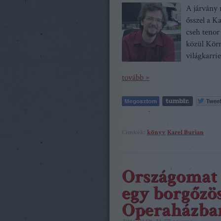
A járvány 
ősszel a K
cseh tenor
közül Körn
világkarri
tovább »
Címkék:
könyv
Karel Burian
Országomat 
egy borgőzös
Operaházba