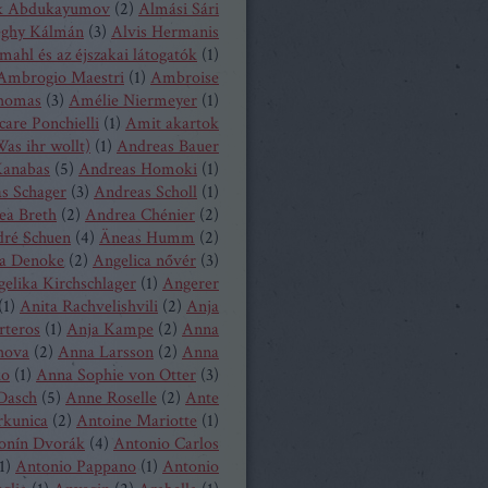
k Abdukayumov
(
2
)
Almási Sári
eghy Kálmán
(
3
)
Alvis Hermanis
mahl és az éjszakai látogatók
(
1
)
Ambrogio Maestri
(
1
)
Ambroise
homas
(
3
)
Amélie Niermeyer
(
1
)
are Ponchielli
(
1
)
Amit akartok
as ihr wollt)
(
1
)
Andreas Bauer
anabas
(
5
)
Andreas Homoki
(
1
)
s Schager
(
3
)
Andreas Scholl
(
1
)
ea Breth
(
2
)
Andrea Chénier
(
2
)
ré Schuen
(
4
)
Äneas Humm
(
2
)
a Denoke
(
2
)
Angelica nővér
(
3
)
elika Kirchschlager
(
1
)
Angerer
(
1
)
Anita Rachvelishvili
(
2
)
Anja
rteros
(
1
)
Anja Kampe
(
2
)
Anna
hova
(
2
)
Anna Larsson
(
2
)
Anna
ko
(
1
)
Anna Sophie von Otter
(
3
)
Dasch
(
5
)
Anne Roselle
(
2
)
Ante
rkunica
(
2
)
Antoine Mariotte
(
1
)
onín Dvorák
(
4
)
Antonio Carlos
1
)
Antonio Pappano
(
1
)
Antonio