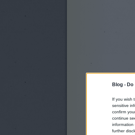
Blog -
Do 
If you wish 
sensitive in
confirm you
continue se
information 
further disc