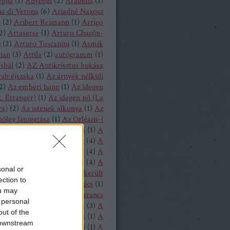
glia
(
1
)
Anyegin
(
2
)
Arabella
(
1
)
a di Verona
(
6
)
Ariadné Naxosz
n
(
2
)
Aribert Reimann
(
1
)
Arrigo
2
)
Artaserse
(
1
)
Arturo Chacón-
z
(
2
)
Arturo Toscanini
(
1
)
Asmik
ian
(
3
)
Attila
(
2
)
autógramm
(
1
)
osbál
(
2
)
AZ Antikrisztus bukása
rab éjszaka
(
1
)
Az árnyék nélküli
2
)
Az emberi hang
(
1
)
Az idegen
L Étranger)
(
1
)
Az idegen nő (La
ra)
(
2
)
Az istenek alkonya
(
1
)
Az
hölgy látogatása
(
1
)
Az Orléans-i
A bajadér
(
2
)
A béke napja
(
1
)
A
ollandi
(
8
)
A bűvös vadász
(
4
)
A
y
(
1
)
A csavar fordul egyet
(
4
)
A
tos mandarin
(
1
)
A diótörő
(
4
)
A
sonal or
ragott királyfi
(
2
)
A félresikerült
ection to
zonycsere
(
1
)
A genti kovács
(
1
)
ou may
tag asszony
(
1
)
A három narancs
 personal
relmese
(
1
)
A hattyúk tava
(
3
)
A
out of the
oltak házából
(
1
)
A játékos
(
1
)
A
 downstream
liás hölgy
(
1
)
A kegyencnő
(
1
)
A