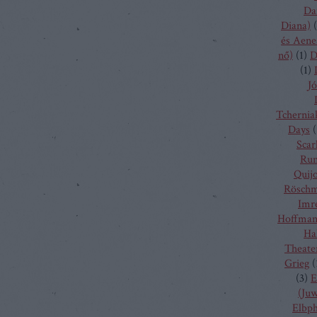
Da
Diana)
(
és Aene
nő)
(
1
)
D
(
1
)
Jó
Tchernia
Days
(
Scarl
Run
Quij
Rösch
Imr
Hoffma
Ha
Theate
Grieg
(
(
3
)
E
(Juw
Elbp