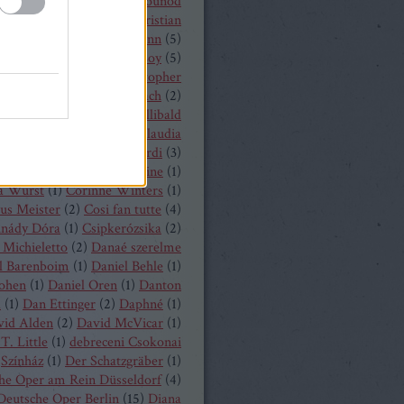
 Castronovo
(
1
)
Charles Gounod
hrisopher Maltman
(
1
)
Christian
ost
(
2
)
Christian Thielemann
(
5
)
tine Schäfer
(
1
)
Christof Loy
(
5
)
topher Maltman
(
1
)
Christopher
ris
(
2
)
Christoph Eschenbach
(
2
)
ph Pohl
(
4
)
Christoph Willibald
k
(
3
)
Claude Debussy
(
4
)
Claudia
hnke
(
3
)
Claudio Monteverdi
(
3
)
uth
(
4
)
Clémentine Margaine
(
1
)
a Wurst
(
1
)
Corinne Winters
(
1
)
us Meister
(
2
)
Cosi fan tutte
(
4
)
inády Dóra
(
1
)
Csipkerózsika
(
2
)
Michieletto
(
2
)
Danaé szerelme
l Barenboim
(
1
)
Daniel Behle
(
1
)
Cohen
(
1
)
Daniel Oren
(
1
)
Danton
a
(
1
)
Dan Ettinger
(
2
)
Daphné
(
1
)
vid Alden
(
2
)
David McVicar
(
1
)
T. Little
(
1
)
debreceni Csokonai
Színház
(
1
)
Der Schatzgräber
(
1
)
he Oper am Rein Düsseldorf
(
4
)
Deutsche Oper Berlin
(
15
)
Diana