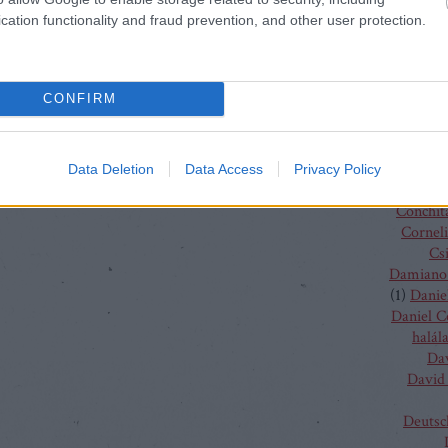
Charles
cation functionality and fraud prevention, and other user protection.
(
4
)
C
J
Chris
Chris
CONFIRM
Vent
Christo
Gluc
Ma
Data Deletion
Data Access
Privacy Policy
Claus G
Conchit
Corneli
Cs
Damiano 
(
1
)
Danie
Daniel 
halál
Da
David 
Deutsc