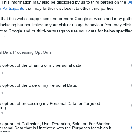
. This information may also be disclosed by us to third parties on the
IA
kékszaká
Participants
that may further disclose it to other third parties.
A láng
(
Gatsby
 that this website/app uses one or more Google services and may gath
(
2
)
A 
including but not limited to your visit or usage behaviour. You may click 
pu
 to Google and its third-party tags to use your data for below specifi
rózsa
ogle consent section.
szere
t
l Data Processing Opt Outs
varázs
víg n
o opt-out of the Sharing of my personal data.
Ba
Savoy
In
Miklós
(
Barabás
o opt-out of the Sale of my Personal Data.
In
Podma
(
9
)
B
to opt-out of processing my Personal Data for Targeted
ing.
Bartók
In
(
Münch
o opt-out of Collection, Use, Retention, Sale, and/or Sharing
Konce
ersonal Data that Is Unrelated with the Purposes for which it
lected.