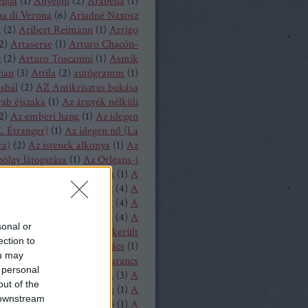
glia
(
1
)
Anyegin
(
2
)
Arabella
(
1
)
a di Verona
(
6
)
Ariadné Naxosz
n
(
2
)
Aribert Reimann
(
1
)
Arrigo
2
)
Artaserse
(
1
)
Arturo Chacón-
z
(
2
)
Arturo Toscanini
(
1
)
Asmik
ian
(
3
)
Attila
(
2
)
autógramm
(
1
)
osbál
(
2
)
AZ Antikrisztus bukása
rab éjszaka
(
1
)
Az árnyék nélküli
2
)
Az emberi hang
(
1
)
Az idegen
L Étranger)
(
1
)
Az idegen nő (La
ra)
(
2
)
Az istenek alkonya
(
1
)
Az
hölgy látogatása
(
1
)
Az Orléans-i
A bajadér
(
2
)
A béke napja
(
1
)
A
ollandi
(
8
)
A bűvös vadász
(
4
)
A
y
(
1
)
A csavar fordul egyet
(
4
)
A
tos mandarin
(
1
)
A diótörő
(
4
)
A
sonal or
ragott királyfi
(
2
)
A félresikerült
ection to
zonycsere
(
1
)
A genti kovács
(
1
)
ou may
tag asszony
(
1
)
A három narancs
 personal
relmese
(
1
)
A hattyúk tava
(
3
)
A
out of the
oltak házából
(
1
)
A játékos
(
1
)
A
 downstream
liás hölgy
(
1
)
A kegyencnő
(
1
)
A