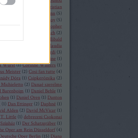
 Castronovo
(
1
)
Charles Gounod
hrisopher Maltman
(
1
)
Christian
ost
(
2
)
Christian Thielemann
(
5
)
tine Schäfer
(
1
)
Christof Loy
(
5
)
topher Maltman
(
1
)
Christopher
ris
(
2
)
Christoph Eschenbach
(
2
)
ph Pohl
(
4
)
Christoph Willibald
k
(
3
)
Claude Debussy
(
4
)
Claudia
hnke
(
3
)
Claudio Monteverdi
(
3
)
uth
(
4
)
Clémentine Margaine
(
1
)
a Wurst
(
1
)
Corinne Winters
(
1
)
us Meister
(
2
)
Cosi fan tutte
(
4
)
inády Dóra
(
1
)
Csipkerózsika
(
2
)
Michieletto
(
2
)
Danaé szerelme
l Barenboim
(
1
)
Daniel Behle
(
1
)
Cohen
(
1
)
Daniel Oren
(
1
)
Danton
a
(
1
)
Dan Ettinger
(
2
)
Daphné
(
1
)
vid Alden
(
2
)
David McVicar
(
1
)
T. Little
(
1
)
debreceni Csokonai
Színház
(
1
)
Der Schatzgräber
(
1
)
he Oper am Rein Düsseldorf
(
4
)
Deutsche Oper Berlin
(
15
)
Diana