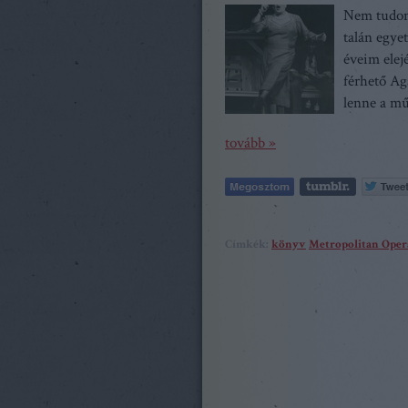
Nem tudom
talán egye
éveim ele
férhető Ag
lenne a mű
tovább »
Címkék:
könyv
Metropolitan Ope