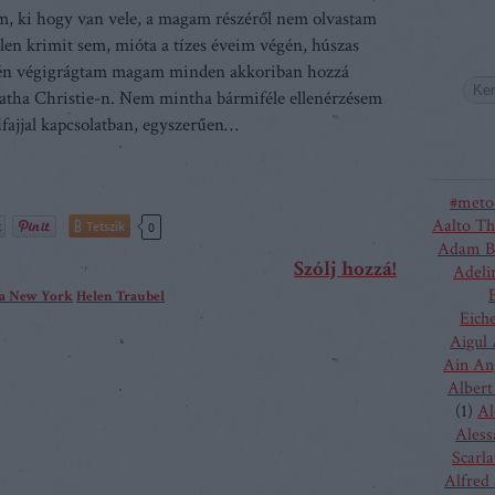
, ki hogy van vele, a magam részéről nem olvastam
tlen krimit sem, mióta a tízes éveim végén, húszas
jén végigrágtam magam minden akkoriban hozzá
atha Christie-n. Nem mintha bármiféle ellenérzésem
fajjal kapcsolatban, egyszerűen…
#meto
Aalto Th
Tetszik
0
Adam B
Szólj hozzá!
Adeli
ra New York
Helen Traubel
Eich
Aigul
Ain An
Albert
(
1
)
Al
Aless
Scarla
Alfred