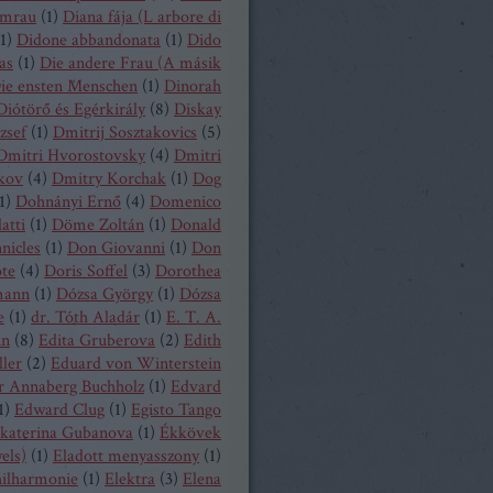
mrau
(
1
)
Diana fája (L arbore di
1
)
Didone abbandonata
(
1
)
Dido
as
(
1
)
Die andere Frau (A másik
ie ensten Menschen
(
1
)
Dinorah
Diótörő és Egérkirály
(
8
)
Diskay
zsef
(
1
)
Dmitrij Sosztakovics
(
5
)
Dmitri Hvorostovsky
(
4
)
Dmitri
kov
(
4
)
Dmitry Korchak
(
1
)
Dog
1
)
Dohnányi Ernő
(
4
)
Domenico
atti
(
1
)
Döme Zoltán
(
1
)
Donald
nicles
(
1
)
Don Giovanni
(
1
)
Don
ote
(
4
)
Doris Soffel
(
3
)
Dorothea
mann
(
1
)
Dózsa György
(
1
)
Dózsa
e
(
1
)
dr. Tóth Aladár
(
1
)
E. T. A.
nn
(
8
)
Edita Gruberova
(
2
)
Edith
ller
(
2
)
Eduard von Winterstein
r Annaberg Buchholz
(
1
)
Edvard
1
)
Edward Clug
(
1
)
Egisto Tango
katerina Gubanova
(
1
)
Ékkövek
els)
(
1
)
Eladott menyasszony
(
1
)
hilharmonie
(
1
)
Elektra
(
3
)
Elena