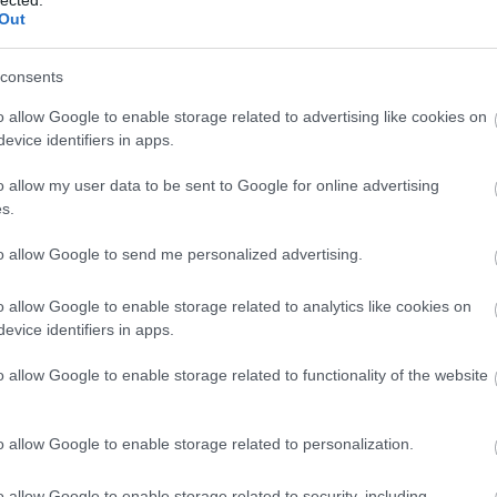
Meht
Out
Benedik
(
15
)
Ber
consents
Bernd 
de Bill
o allow Google to enable storage related to advertising like cookies on
(
2
)
Birg
evice identifiers in apps.
Bohémé
Chr
o allow my user data to be sent to Google for online advertising
Mi
s.
Jovano
Brenda
to allow Google to send me personalized advertising.
Fass
Bubik Á
o allow Google to enable storage related to analytics like cookies on
Bieito
(
5
evice identifiers in apps.
Ny
Cami
o allow Google to enable storage related to functionality of the website
Car
He
Web
o allow Google to enable storage related to personalization.
Casa Ve
Cele
o allow Google to enable storage related to security, including