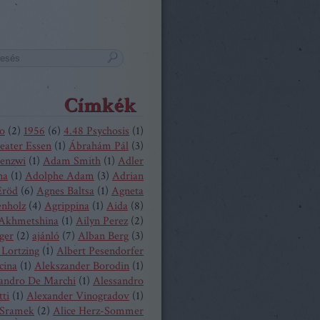
Címkék
o
(
2
)
1956
(
6
)
4.48 Psychosis
(
1
)
eater Essen
(
1
)
Ábrahám Pál
(
3
)
enzwi
(
1
)
Adam Smith
(
1
)
Adler
na
(
1
)
Adolphe Adam
(
3
)
Adrian
Eröd
(
6
)
Agnes Baltsa
(
1
)
Agneta
enholz
(
4
)
Agrippina
(
1
)
Aida
(
8
)
 Akhmetshina
(
1
)
Ailyn Perez
(
2
)
ger
(
2
)
ajánló
(
7
)
Alban Berg
(
3
)
 Lortzing
(
1
)
Albert Pesendorfer
cina
(
1
)
Alekszander Borodin
(
1
)
andro De Marchi
(
1
)
Alessandro
tti
(
1
)
Alexander Vinogradov
(
1
)
 Sramek
(
2
)
Alice Herz-Sommer