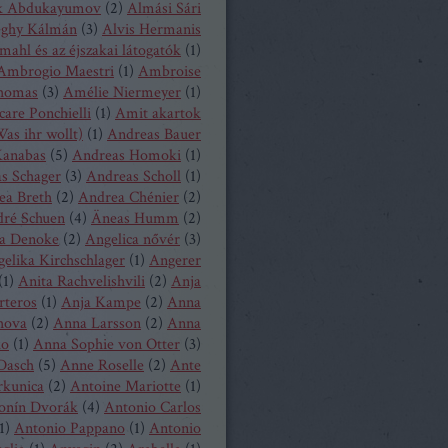
k Abdukayumov
(
2
)
Almási Sári
eghy Kálmán
(
3
)
Alvis Hermanis
mahl és az éjszakai látogatók
(
1
)
Ambrogio Maestri
(
1
)
Ambroise
homas
(
3
)
Amélie Niermeyer
(
1
)
are Ponchielli
(
1
)
Amit akartok
as ihr wollt)
(
1
)
Andreas Bauer
anabas
(
5
)
Andreas Homoki
(
1
)
s Schager
(
3
)
Andreas Scholl
(
1
)
ea Breth
(
2
)
Andrea Chénier
(
2
)
ré Schuen
(
4
)
Äneas Humm
(
2
)
a Denoke
(
2
)
Angelica nővér
(
3
)
elika Kirchschlager
(
1
)
Angerer
(
1
)
Anita Rachvelishvili
(
2
)
Anja
rteros
(
1
)
Anja Kampe
(
2
)
Anna
hova
(
2
)
Anna Larsson
(
2
)
Anna
ko
(
1
)
Anna Sophie von Otter
(
3
)
Dasch
(
5
)
Anne Roselle
(
2
)
Ante
rkunica
(
2
)
Antoine Mariotte
(
1
)
onín Dvorák
(
4
)
Antonio Carlos
1
)
Antonio Pappano
(
1
)
Antonio