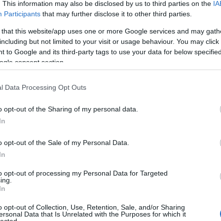
. This information may also be disclosed by us to third parties on the
IA
kékszaká
Participants
that may further disclose it to other third parties.
A láng
(
Gatsby
 that this website/app uses one or more Google services and may gath
(
2
)
A 
including but not limited to your visit or usage behaviour. You may click 
pu
 to Google and its third-party tags to use your data for below specifi
rózsa
ogle consent section.
szere
t
l Data Processing Opt Outs
varázs
víg n
o opt-out of the Sharing of my personal data.
Ba
Savoy
In
Miklós
(
Barabás
o opt-out of the Sale of my Personal Data.
In
Podma
(
9
)
B
to opt-out of processing my Personal Data for Targeted
ing.
Bartók
In
(
Münch
o opt-out of Collection, Use, Retention, Sale, and/or Sharing
Konce
ersonal Data that Is Unrelated with the Purposes for which it
lected.