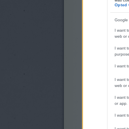
Opted 
Google 
I want t
web or d
I want t
purpose
I want 
I want t
web or d
I want t
or app.
I want t
I want t