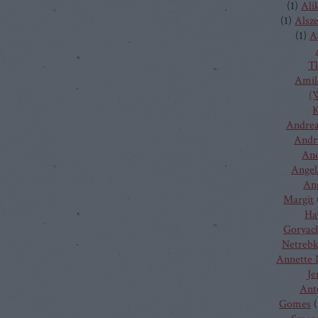
(
1
)
Ali
(
1
)
Alsz
(
1
)
A
T
Amilc
(W
K
Andrea
Andr
And
Angel
Ang
Margit
Ha
Goryac
Netreb
Annette 
Je
Ant
Gomes
(