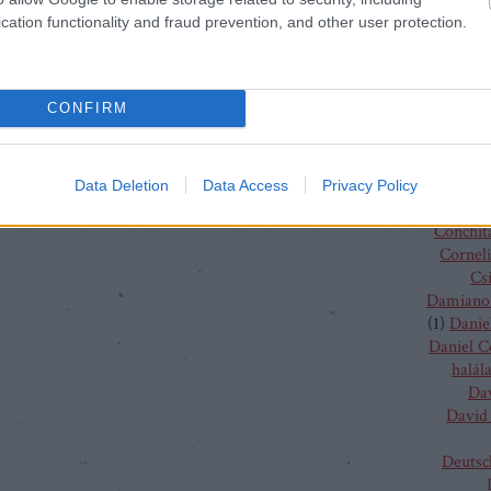
Charles
cation functionality and fraud prevention, and other user protection.
(
4
)
C
J
Chris
Chris
CONFIRM
Vent
Christo
Gluc
Ma
Data Deletion
Data Access
Privacy Policy
Claus G
Conchit
Corneli
Cs
Damiano 
(
1
)
Danie
Daniel 
halál
Da
David 
Deutsc