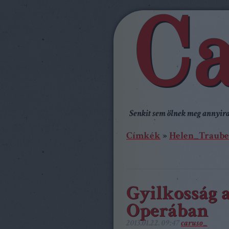
Ca
Senkit sem ölnek meg annyira,
Címkék
»
Helen_Traube
Gyilkosság 
Operában
2013.01.22. 09:47
caruso_