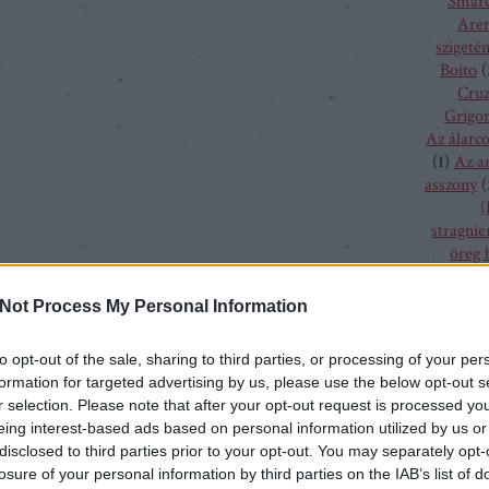
Smare
Aren
szigeté
Boito
(
Cru
Grigor
Az álarc
(
1
)
Az a
asszony
(
(
stragnie
öreg 
szűz
(
1
)
bolygó h
Not Process My Personal Information
csalogán
csodála
to opt-out of the sale, sharing to third parties, or processing of your per
fából fa
formation for targeted advertising by us, please use the below opt-out s
menyass
r selection. Please note that after your opt-out request is processed y
A hallga
eing interest-based ads based on personal information utilized by us or
sze
disclosed to third parties prior to your opt-out. You may separately opt-
h
losure of your personal information by third parties on the IAB’s list of
kamé