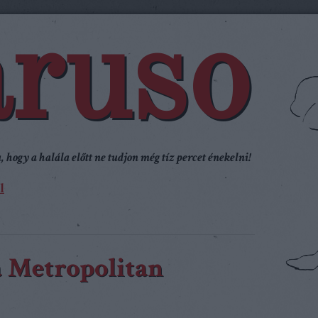
ruso
 hogy a halála előtt ne tudjon még tíz percet énekelni!
l
a Metropolitan