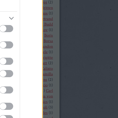
a
(
1
)
Békés András
(
2
)
bélyeg
(
2
)
t von Peter
(
1
)
Benjamin Britten
czelly István
(
1
)
Berkes János
(
1
)
Alois Zimmermann
(
4
)
Bertrand
y
(
2
)
beszámoló
(
268
)
Billy Budd
it Nilsson
(
1
)
Bogdan Volkov
(
1
)
let
(
2
)
Borisz Godunov
(
1
)
Boris
istoff
(
1
)
Boross Csilla
(
1
)
Borsa
klós
(
1
)
Bo Skovhus
(
4
)
Brandon
vich
(
3
)
Bregenzer Festspiele
(
1
)
 Rae
(
1
)
Bretz Gábor
(
5
)
Brigitte
baender
(
1
)
Brindley Sherratt
(
2
)
rpád
(
1
)
Buzás Viktor
(
1
)
Calixto
)
Cameron Shahbazi
(
2
)
Camilla
lund
(
3
)
Camille Saint-Saëns
(
2
)
lle Saint Saens
(
2
)
Capriccio
(
1
)
dillac
(
1
)
Carlo Bergonzi
(
1
)
Carl
inrich Graun
(
1
)
Carl Maria von
er
(
5
)
Carmen
(
2
)
Cár és ács
(
1
)
rdi
(
3
)
cd
(
15
)
Cecilia Bartoli
(
3
)
ng Mária
(
2
)
Chabert ezredes
(
1
)