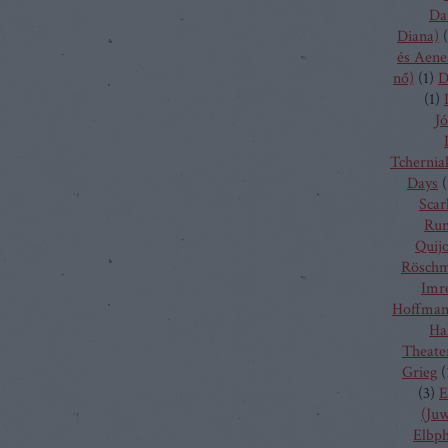
Da
Diana)
(
és Aene
nő)
(
1
)
D
(
1
)
Jó
Tchernia
Days
(
Scarl
Run
Quij
Rösch
Imr
Hoffma
Ha
Theate
Grieg
(
(
3
)
E
(Juw
Elbp