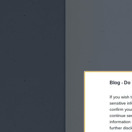
Blog -
Do 
If you wish 
sensitive in
confirm you
continue se
information 
further disc