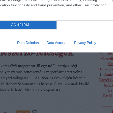
Charles
cation functionality and fraud prevention, and other user protection.
(
4
)
C
J
Tetszik
0
Chris
Chris
Szólj hozzá!
CONFIRM
Vent
omo Puccini
A Nyugat lánya
Christo
Gluc
Ma
Data Deletion
Data Access
Privacy Policy
Claus G
neszerző-feleségek
Conchit
Corneli
Cs
eres férfi mögött ott áll egy nő." - tartja a régi
Damiano 
elyet számos zeneszerző is megerősíthetett volna.
(
1
)
Danie
 a nyári válogatás. 1. Az 1850-es évek elején készült
Daniel 
ián Robert Schumann és hitvese Clara, korának kiváló
halál
vésze látható. Miután a komponista…
Da
David 
Deutsc