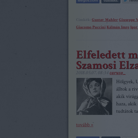
Címkék:
Gustav Mahler
Giuseppe V
Giacomo Puccini
Kálmán Imre
Igor
Elfeledett 
Szamosi Elza
2018.05.07. 08:34
caruso_
Hölgyek, 
álltok a ri
akik virág
haza, akik 
tudtátok ta
tovább »