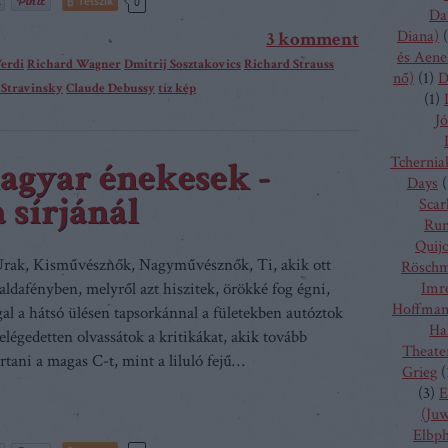
Tetszik
0
Da
Diana)
(
3
komment
és Aene
erdi
Richard Wagner
Dmitrij Sosztakovics
Richard Strauss
nő)
(
1
)
D
 Stravinsky
Claude Debussy
tíz kép
(
1
)
Jó
Tchernia
magyar énekesek -
Days
(
 sírjánál
Scarl
Run
Quij
Urak, Kisművésznők, Nagyművésznők, Ti, akik ott
Rösch
valdafényben, melyről azt hiszitek, örökké fog égni,
Imr
Hoffma
gal a hátsó ülésen tapsorkánnal a fületekben autóztok
Ha
elégedetten olvassátok a kritikákat, akik tovább
Theate
rtani a magas C-t, mint a liluló fejű…
Grieg
(
(
3
)
E
(Juw
Elbp