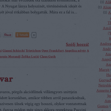
sokat már évtizedek óta szabadon értelmezték, a
(
1
)
Ali
 A Nyugat lánya helyszínét, történésének idejét és
(
1
)
Alsz
ét jóval ritkábban bolygatták. Mára ez a fal is…
(
1
)
A
T
Amilc
(W
Tetszik
0
K
Andrea
Szólj hozzá!
Andr
ni
Gianni Schicchi
Triptichon
Oper Frankfurt
Angelica nővér
A
And
iorgio Morandi
Željko Lučić
Claus Guth
Angel
Ang
Margit
Ha
avar
Goryac
Netreb
Annette 
varos, pörgős akciófilmek villámgyors snittjein
Je
lódott korunkban, amikor többen arról panaszkodnak,
Ant
zívesen ülnek végig egy hosszú, olykor vontatottnak
Gomes
(
t, furcsa módon még sincs akkora respektusa Puccini