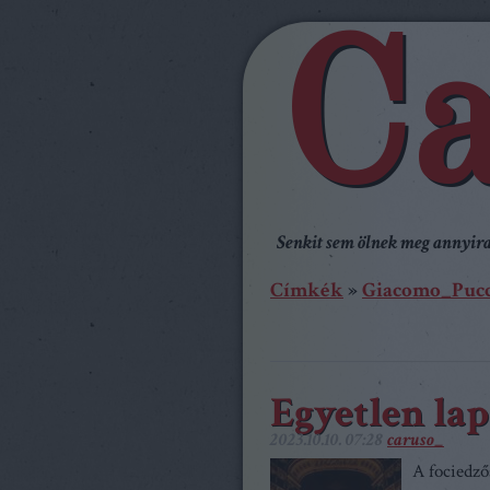
Ca
Senkit sem ölnek meg annyira,
Címkék
»
Giacomo_Pucc
Egyetlen la
2023.10.10. 07:28
caruso_
A fociedző