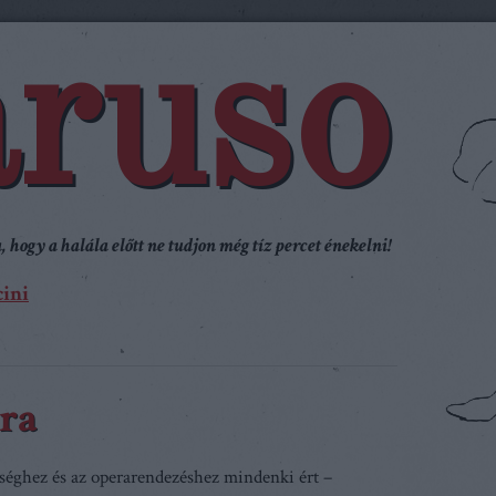
ruso
 hogy a halála előtt ne tudjon még tíz percet énekelni!
ini
pra
séghez és az operarendezéshez mindenki ért –