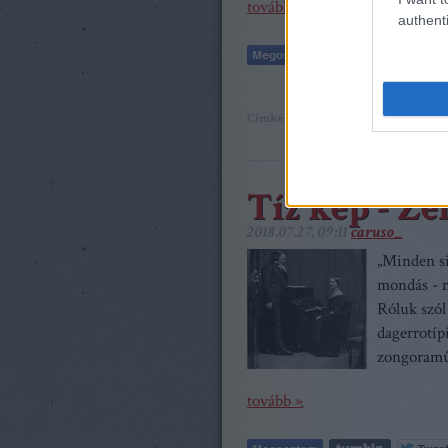
tovább »
authenti
Címkék:
operaházi kronológia
Giac
Tíz kép - Ze
2018.07.27. 09:11
caruso_
„Minden sik
mondás - m
Róluk szól
dagerrotíp
zongoramű
tovább »