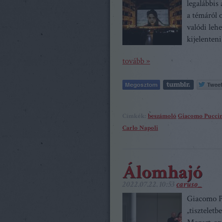
legalábbis
a témáról
valódi leh
kijelenten
tovább »
Címkék:
beszámoló
Giacomo Pucci
Carlo Napoli
Álomhajó
2022.07.22. 10:53
caruso_
Giacomo Pu
„tisztelet