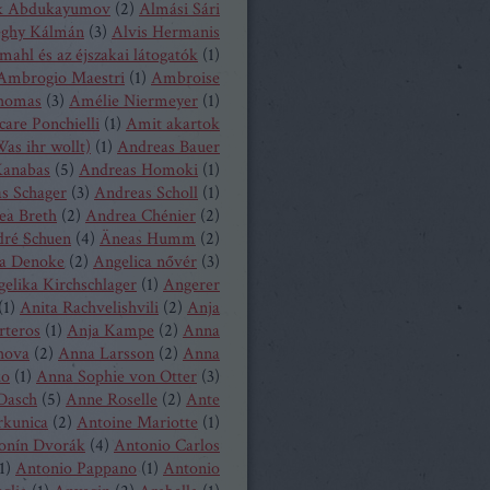
k Abdukayumov
(
2
)
Almási Sári
eghy Kálmán
(
3
)
Alvis Hermanis
mahl és az éjszakai látogatók
(
1
)
Ambrogio Maestri
(
1
)
Ambroise
homas
(
3
)
Amélie Niermeyer
(
1
)
are Ponchielli
(
1
)
Amit akartok
as ihr wollt)
(
1
)
Andreas Bauer
anabas
(
5
)
Andreas Homoki
(
1
)
s Schager
(
3
)
Andreas Scholl
(
1
)
ea Breth
(
2
)
Andrea Chénier
(
2
)
ré Schuen
(
4
)
Äneas Humm
(
2
)
a Denoke
(
2
)
Angelica nővér
(
3
)
elika Kirchschlager
(
1
)
Angerer
(
1
)
Anita Rachvelishvili
(
2
)
Anja
rteros
(
1
)
Anja Kampe
(
2
)
Anna
hova
(
2
)
Anna Larsson
(
2
)
Anna
ko
(
1
)
Anna Sophie von Otter
(
3
)
Dasch
(
5
)
Anne Roselle
(
2
)
Ante
rkunica
(
2
)
Antoine Mariotte
(
1
)
onín Dvorák
(
4
)
Antonio Carlos
1
)
Antonio Pappano
(
1
)
Antonio