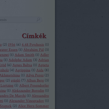
Címkék
o
(
2
)
1956
(
6
)
4.48 Psychosis
(
1
)
eater Essen
(
1
)
Ábrahám Pál
(
3
)
enzwi
(
1
)
Adam Smith
(
1
)
Adler
na
(
1
)
Adolphe Adam
(
3
)
Adrian
Eröd
(
6
)
Agnes Baltsa
(
1
)
Agneta
enholz
(
4
)
Agrippina
(
1
)
Aida
(
8
)
 Akhmetshina
(
1
)
Ailyn Perez
(
2
)
ger
(
2
)
ajánló
(
7
)
Alban Berg
(
3
)
 Lortzing
(
1
)
Albert Pesendorfer
cina
(
1
)
Alekszander Borodin
(
1
)
andro De Marchi
(
1
)
Alessandro
tti
(
1
)
Alexander Vinogradov
(
1
)
 Sramek
(
2
)
Alice Herz-Sommer