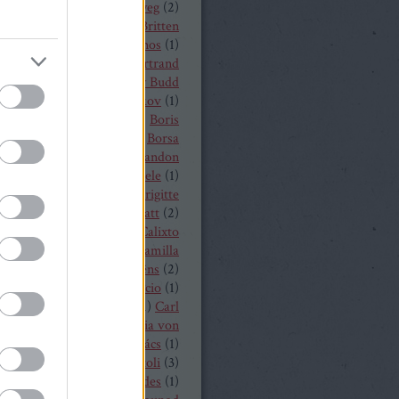
a
(
1
)
Békés András
(
2
)
bélyeg
(
2
)
t von Peter
(
1
)
Benjamin Britten
czelly István
(
1
)
Berkes János
(
1
)
Alois Zimmermann
(
4
)
Bertrand
y
(
2
)
beszámoló
(
268
)
Billy Budd
it Nilsson
(
1
)
Bogdan Volkov
(
1
)
let
(
2
)
Borisz Godunov
(
1
)
Boris
istoff
(
1
)
Boross Csilla
(
1
)
Borsa
klós
(
1
)
Bo Skovhus
(
4
)
Brandon
vich
(
3
)
Bregenzer Festspiele
(
1
)
 Rae
(
1
)
Bretz Gábor
(
5
)
Brigitte
baender
(
1
)
Brindley Sherratt
(
2
)
rpád
(
1
)
Buzás Viktor
(
1
)
Calixto
)
Cameron Shahbazi
(
2
)
Camilla
lund
(
3
)
Camille Saint-Saëns
(
2
)
lle Saint Saens
(
2
)
Capriccio
(
1
)
dillac
(
1
)
Carlo Bergonzi
(
1
)
Carl
inrich Graun
(
1
)
Carl Maria von
er
(
5
)
Carmen
(
2
)
Cár és ács
(
1
)
rdi
(
3
)
cd
(
15
)
Cecilia Bartoli
(
3
)
ng Mária
(
2
)
Chabert ezredes
(
1
)