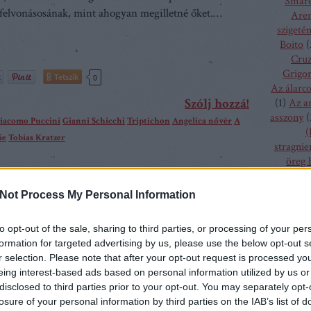
Smare
felvonásosának, mint ahogyan megilletné őket.…
Aren
szigeté
Boito
(
Cru
Grigor
Tetszik
0
Az álarc
Szólj hozzá!
(
1
)
Az a
asszony
(
iacomo Puccini
Gianni Schicchi
Triptichon
Angelica nővér
A
(
ie
Tobias Kratzer
stragnie
öreg 
szűz
(
1
)
onaton
bolygó h
Not Process My Personal Information
csalogán
csodála
to opt-out of the sale, sharing to third parties, or processing of your per
fából fa
ccini háromszor járt Budapesten, utolsó alkalommal
formation for targeted advertising by us, please use the below opt-out s
menyass
árjában, A Nyugat lánya magyarországi bemutatóján.
r selection. Please note that after your opt-out request is processed y
A hallga
 szokás elgondolkodni azon érdekes kérdésen, hogyan
eing interest-based ads based on personal information utilized by us or
sze
 akkoriban hosszabb távon. A válasz mégis igen
disclosed to third parties prior to your opt-out. You may separately opt-
h
losure of your personal information by third parties on the IAB’s list of
természetesen vasúton. S miután a vonatok jóval…
kamé