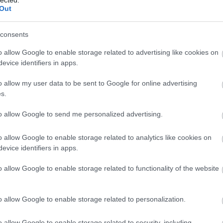
Meht
Out
Benedik
(
15
)
Ber
Tetszik
0
consents
Bernd 
Szólj hozzá!
de Bill
o allow Google to enable storage related to advertising like cookies on
(
2
)
Birg
ni
Anja Kampe
Bayerische Staatsoper
A Nyugat lánya
Brandon
evice identifiers in apps.
Bohémé
Chr
o allow my user data to be sent to Google for online advertising
Mi
s.
Jovano
ya hazai előadás-
Brenda
to allow Google to send me personalized advertising.
Fass
Bubik Á
o allow Google to enable storage related to analytics like cookies on
Bieito
(
5
evice identifiers in apps.
Ny
arországi bemutatót előzött meg akkora várakozás az
Cami
n, mint A Nyugat lánya 1912-es premierjét. A színház
o allow Google to enable storage related to functionality of the website
Car
ezve egy nagy sikerre. Michael Balling a november
He
rződtetett „főkarmester” ugyanis mindössze három jól
Web
o allow Google to enable storage related to personalization.
Casa Ve
idelio előadás után közölte gróf Zichy…
Cele
o allow Google to enable storage related to security, including