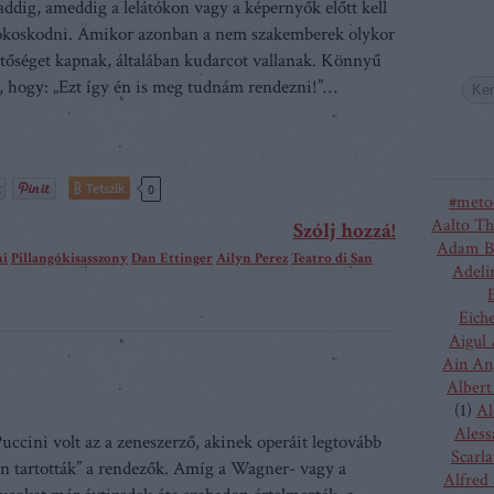
 addig, ameddig a lelátókon vagy a képernyők előtt kell
 okoskodni. Amikor azonban a nem szakemberek olykor
etőséget kapnak, általában kudarcot vallanak. Könnyű
i, hogy: „Ezt így én is meg tudnám rendezni!”…
Tetszik
0
#meto
Aalto Th
Szólj hozzá!
Adam B
ni
Pillangókisasszony
Dan Ettinger
Ailyn Perez
Teatro di San
Adeli
Eich
Aigul
Ain An
Albert
(
1
)
Al
Aless
ccini volt az a zeneszerző, akinek operáit legtovább
Scarla
ben tartották” a rendezők. Amíg a Wagner- vagy a
Alfred