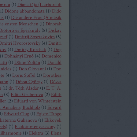
mrau
(
1
)
Diana fája (L arbore di
1
)
Didone abbandonata
(
1
)
Dido
as
(
1
)
Die andere Frau (A másik
ie ensten Menschen
(
1
)
Dinorah
Diótörő és Egérkirály
(
8
)
Diskay
zsef
(
1
)
Dmitrij Sosztakovics
(
5
)
Dmitri Hvorostovsky
(
4
)
Dmitri
kov
(
4
)
Dmitry Korchak
(
1
)
Dog
1
)
Dohnányi Ernő
(
4
)
Domenico
atti
(
1
)
Döme Zoltán
(
1
)
Donald
nicles
(
1
)
Don Giovanni
(
1
)
Don
ote
(
4
)
Doris Soffel
(
3
)
Dorothea
mann
(
1
)
Dózsa György
(
1
)
Dózsa
e
(
1
)
dr. Tóth Aladár
(
1
)
E. T. A.
nn
(
8
)
Edita Gruberova
(
2
)
Edith
ller
(
2
)
Eduard von Winterstein
r Annaberg Buchholz
(
1
)
Edvard
1
)
Edward Clug
(
1
)
Egisto Tango
katerina Gubanova
(
1
)
Ékkövek
els)
(
1
)
Eladott menyasszony
(
1
)
hilharmonie
(
1
)
Elektra
(
3
)
Elena