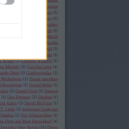
 Castronovo
(
1
)
Charles Gounod
hrisopher Maltman
(
1
)
Christian
ost
(
2
)
Christian Thielemann
(
5
)
tine Schäfer
(
1
)
Christof Loy
(
5
)
topher Maltman
(
1
)
Christopher
ris
(
2
)
Christoph Eschenbach
(
2
)
ph Pohl
(
4
)
Christoph Willibald
k
(
3
)
Claude Debussy
(
4
)
Claudia
hnke
(
3
)
Claudio Monteverdi
(
3
)
uth
(
4
)
Clémentine Margaine
(
1
)
a Wurst
(
1
)
Corinne Winters
(
1
)
us Meister
(
2
)
Cosi fan tutte
(
4
)
inády Dóra
(
1
)
Csipkerózsika
(
2
)
Michieletto
(
2
)
Danaé szerelme
l Barenboim
(
1
)
Daniel Behle
(
1
)
Cohen
(
1
)
Daniel Oren
(
1
)
Danton
a
(
1
)
Dan Ettinger
(
2
)
Daphné
(
1
)
vid Alden
(
2
)
David McVicar
(
1
)
T. Little
(
1
)
debreceni Csokonai
Színház
(
1
)
Der Schatzgräber
(
1
)
he Oper am Rein Düsseldorf
(
4
)
Deutsche Oper Berlin
(
15
)
Diana