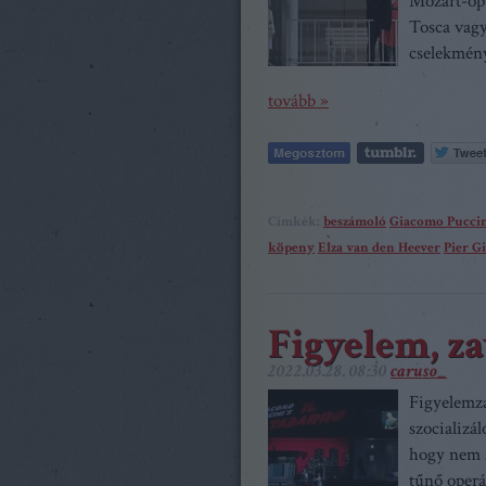
Mozart-opu
Tosca vagy
cselekmény
tovább »
Címkék:
beszámoló
Giacomo Pucci
köpeny
Elza van den Heever
Pier G
Figyelem, z
2022.03.28. 08:30
caruso_
Figyelemza
szocializá
hogy nem s
tűnő operá