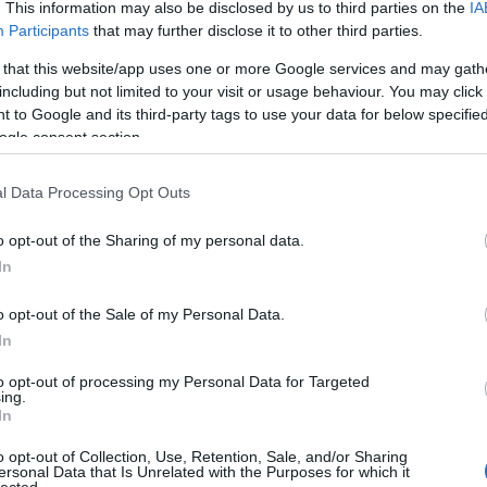
. This information may also be disclosed by us to third parties on the
IA
kékszaká
Participants
that may further disclose it to other third parties.
A láng
(
Gatsby
 that this website/app uses one or more Google services and may gath
(
2
)
A 
Tetszik
0
including but not limited to your visit or usage behaviour. You may click 
pu
 to Google and its third-party tags to use your data for below specifi
Szólj hozzá!
rózsa
ogle consent section.
szere
t
l Data Processing Opt Outs
varázs
víg n
ada
o opt-out of the Sharing of my personal data.
Ba
Savoy
In
Miklós
(
lturális élet egyik visszatérő fénypontja az 1875 óta
Barabás
o opt-out of the Sale of my Personal Data.
ésre kerülő Müncheni Operafesztivál. Amikor más
In
Podma
lassan bezárnak, a megingathatatlanul
(
9
)
B
to opt-out of processing my Personal Data for Targeted
vonalon működő Bayerische Staatsoper nemcsak
ing.
Bartók
t tart egészen július végéig, hanem az évad korábbi
In
(
 is…
Münch
o opt-out of Collection, Use, Retention, Sale, and/or Sharing
Konce
ersonal Data that Is Unrelated with the Purposes for which it
lected.