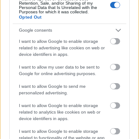
Retention, Sale, and/or Sharing of my
Personal Data that Is Unrelated with the
Purposes for which it was collected.
E. T. A. Hoffmann: Diótörő és
Opted Out
Egérkirály IV.
Google consents
caruso_
•
2011. december 24.
0
I want to allow Google to enable storage
related to advertising like cookies on web or
7. Mese a kemény dióról "Pirlipát édesanyja a király
device identifiers in apps.
felesége volt. Tehát királyné. Pirlipát meg abban a
pillanatban, ahogy megszületett, született hercegnő.
I want to allow my user data to be sent to
A király örült, amikor megpillantotta bölcsőjében
Google for online advertising purposes.
szép kicsi leánykáját. Ujjongott, táncolt, egy lábon…
I want to allow Google to send me
personalized advertising.
E. T. A. Hoffmann: Diótörő és
Egérkirály III.
I want to allow Google to enable storage
related to analytics like cookies on web or
caruso_
•
2011. december 24.
0
device identifiers in apps.
5. Az ütközet - Verd a díszindulót, hűséges
I want to allow Google to enable storage
Tamburásom! - kiáltotta harsányan Diótörő, és a
related to functionality of the website or app.