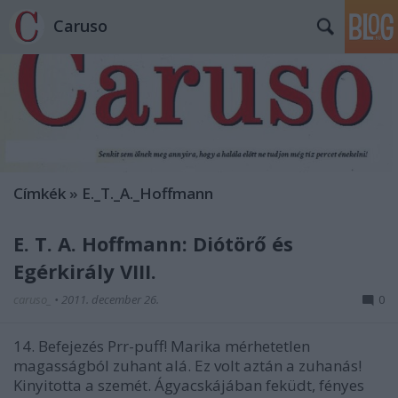
Caruso
Címkék
»
E._T._A._Hoffmann
E. T. A. Hoffmann: Diótörő és
Egérkirály VIII.
caruso_
•
2011. december 26.
0
14. Befejezés Prr-puff! Marika mérhetetlen
magasságból zuhant alá. Ez volt aztán a zuhanás!
Kinyitotta a szemét. Ágyacskájában feküdt, fényes