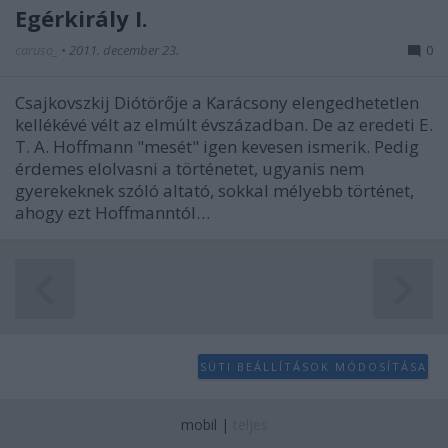
Egérkirály I.
caruso_
•
2011. december 23.
0
Csajkovszkij Diótörője a Karácsony elengedhetetlen
kellékévé vélt az elmúlt évszázadban. De az eredeti E.
T. A. Hoffmann "mesét" igen kevesen ismerik. Pedig
érdemes elolvasni a történetet, ugyanis nem
gyerekeknek szóló altató, sokkal mélyebb történet,
ahogy ezt Hoffmanntól…
SÜTI BEÁLLÍTÁSOK MÓDOSÍTÁSA
mobil
|
teljes