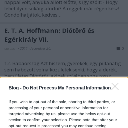
nappal volt, anyuka állott előtte, s így szólt: - Hogy
lehet ilyen sokáig aludni? A reggeli már régen kész!
Gondolhatjátok, kedves…
E. T. A. Hoffmann: Diótörő és
Egérkirály VII.
caruso_
•
2011. december 26.
0
12. Babaország Azt hiszem, gyerekek, egy pillanatig
sem habozott volna közületek senki, hogy a derék,
becsületes Diótörőt, akinek szívében soha rossz
szándék nem volt, kövesse. Annál kevésbé habozott
Marika, aki jól tudta, mennyire számíthat Diótörő
Blog -
Do Not Process My Personal Information
hálájára, tehát így…
If you wish to opt-out of the sale, sharing to third parties, or
processing of your personal or sensitive information for
E. T. A. Hoffmann: Diótörő és
targeted advertising by us, please use the below opt-out
Egérkirály VI.
section to confirm your selection. Please note that after your
opt-out request is processed you may continue seeing