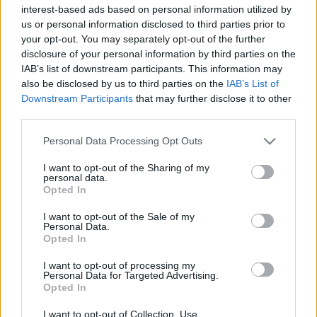
caruso_
•
2011. december 25.
0
interest-based ads based on personal information utilized by
us or personal information disclosed to third parties prior to
10. Nagybácsi és unokaöcs Ha nagyra becsült
your opt-out. You may separately opt-out of the further
olvasóim között akad valaki, aki véletlenül már
disclosure of your personal information by third parties on the
megvágta magát üveggel, az tudja, milyen
IAB’s list of downstream participants. This information may
fájdalmas ez, és általában milyen kutya dolog,
also be disclosed by us to third parties on the
IAB’s List of
hiszen nehezen gyógyul. Marika is csaknem egy
Downstream Participants
that may further disclose it to other
third parties.
héten át őrizte az ágyat, de ahogy meggyógyult,…
Please note that this website/app uses one or more Google
Personal Data Processing Opt Outs
E. T. A. Hoffmann: Diótörő és
services and may gather and store information including but
not limited to your visit or usage behaviour. You may click to
I want to opt-out of the Sharing of my
Egérkirály V.
personal data.
grant or deny consent to Google and its third-party tags to
Opted In
use your data for below specified purposes in below Google
caruso_
•
2011. december 25.
0
consent section.
I want to opt-out of the Sale of my
Personal Data.
9. A kemény dióról szóló mese vége Másnap este,
Opted In
alighogy a lámpákat fölgyújtották, valóban
beállított Drosselmeier keresztpapa, és folytatta a
I want to opt-out of processing my
Personal Data for Targeted Advertising.
mesét: "Tizenöt éve vándorolt már Drosselmeier és
Opted In
az udvari csillagász, s még mindig nem akadtak a
Krakatuk-dió nyomára. Hogy hol…
I want to opt-out of Collection, Use,