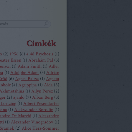
Címkék
o
(
2
)
1956
(
6
)
4.48 Psychosis
(
1
)
eater Essen
(
1
)
Ábrahám Pál
(
3
)
enzwi
(
1
)
Adam Smith
(
1
)
Adler
na
(
1
)
Adolphe Adam
(
3
)
Adrian
Eröd
(
6
)
Agnes Baltsa
(
1
)
Agneta
enholz
(
4
)
Agrippina
(
1
)
Aida
(
8
)
 Akhmetshina
(
1
)
Ailyn Perez
(
2
)
ger
(
2
)
ajánló
(
7
)
Alban Berg
(
3
)
 Lortzing
(
1
)
Albert Pesendorfer
cina
(
1
)
Alekszander Borodin
(
1
)
andro De Marchi
(
1
)
Alessandro
tti
(
1
)
Alexander Vinogradov
(
1
)
 Sramek
(
2
)
Alice Herz-Sommer