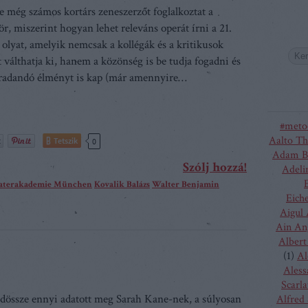
e még számos kortárs zeneszerzőt foglalkoztat a
r, miszerint hogyan lehet releváns operát írni a 21.
 olyat, amelyik nemcsak a kollégák és a kritikusok
t válthatja ki, hanem a közönség is be tudja fogadni és
aradandó élményt is kap (már amennyire…
#meto
Aalto Th
Tetszik
0
Adam B
Szólj hozzá!
Adeli
eaterakademie München
Kovalik Balázs
Walter Benjamin
Eich
Aigul
Ain An
Albert
(
1
)
Al
Aless
Scarla
dössze ennyi adatott meg Sarah Kane-nek, a súlyosan
Alfred