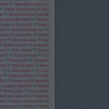
mrau
(
1
)
Diana fája (L arbore di
1
)
Didone abbandonata
(
1
)
Dido
as
(
1
)
Die andere Frau (A másik
ie ensten Menschen
(
1
)
Dinorah
Diótörő és Egérkirály
(
8
)
Diskay
zsef
(
1
)
Dmitrij Sosztakovics
(
5
)
Dmitri Hvorostovsky
(
4
)
Dmitri
kov
(
4
)
Dmitry Korchak
(
1
)
Dog
1
)
Dohnányi Ernő
(
4
)
Domenico
atti
(
1
)
Döme Zoltán
(
1
)
Donald
nicles
(
1
)
Don Giovanni
(
1
)
Don
ote
(
4
)
Doris Soffel
(
3
)
Dorothea
mann
(
1
)
Dózsa György
(
1
)
Dózsa
e
(
1
)
dr. Tóth Aladár
(
1
)
E. T. A.
nn
(
8
)
Edita Gruberova
(
2
)
Edith
ller
(
2
)
Eduard von Winterstein
r Annaberg Buchholz
(
1
)
Edvard
1
)
Edward Clug
(
1
)
Egisto Tango
katerina Gubanova
(
1
)
Ékkövek
els)
(
1
)
Eladott menyasszony
(
1
)
hilharmonie
(
1
)
Elektra
(
3
)
Elena