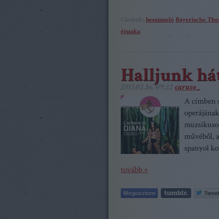
Címkék:
beszámoló
Bayerische Th
éjszaka
Halljunk há
2015.02.26. 09:22
caruso_
A címben 
operájának 
muzsikusok
művéből, a
spanyol k
tovább »