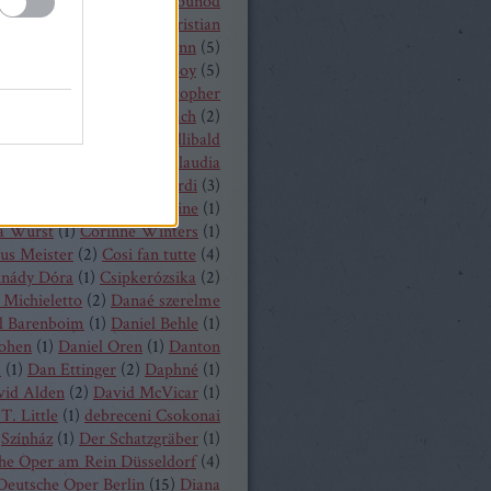
 Castronovo
(
1
)
Charles Gounod
hrisopher Maltman
(
1
)
Christian
ost
(
2
)
Christian Thielemann
(
5
)
tine Schäfer
(
1
)
Christof Loy
(
5
)
topher Maltman
(
1
)
Christopher
ris
(
2
)
Christoph Eschenbach
(
2
)
ph Pohl
(
4
)
Christoph Willibald
k
(
3
)
Claude Debussy
(
4
)
Claudia
hnke
(
3
)
Claudio Monteverdi
(
3
)
uth
(
4
)
Clémentine Margaine
(
1
)
a Wurst
(
1
)
Corinne Winters
(
1
)
us Meister
(
2
)
Cosi fan tutte
(
4
)
inády Dóra
(
1
)
Csipkerózsika
(
2
)
Michieletto
(
2
)
Danaé szerelme
l Barenboim
(
1
)
Daniel Behle
(
1
)
Cohen
(
1
)
Daniel Oren
(
1
)
Danton
a
(
1
)
Dan Ettinger
(
2
)
Daphné
(
1
)
vid Alden
(
2
)
David McVicar
(
1
)
T. Little
(
1
)
debreceni Csokonai
Színház
(
1
)
Der Schatzgräber
(
1
)
he Oper am Rein Düsseldorf
(
4
)
Deutsche Oper Berlin
(
15
)
Diana