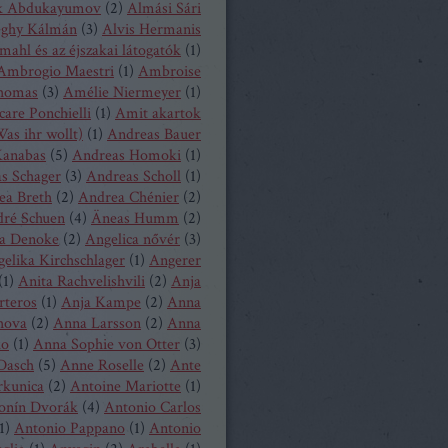
k Abdukayumov
(
2
)
Almási Sári
eghy Kálmán
(
3
)
Alvis Hermanis
mahl és az éjszakai látogatók
(
1
)
Ambrogio Maestri
(
1
)
Ambroise
homas
(
3
)
Amélie Niermeyer
(
1
)
are Ponchielli
(
1
)
Amit akartok
as ihr wollt)
(
1
)
Andreas Bauer
anabas
(
5
)
Andreas Homoki
(
1
)
s Schager
(
3
)
Andreas Scholl
(
1
)
ea Breth
(
2
)
Andrea Chénier
(
2
)
ré Schuen
(
4
)
Äneas Humm
(
2
)
a Denoke
(
2
)
Angelica nővér
(
3
)
elika Kirchschlager
(
1
)
Angerer
(
1
)
Anita Rachvelishvili
(
2
)
Anja
rteros
(
1
)
Anja Kampe
(
2
)
Anna
hova
(
2
)
Anna Larsson
(
2
)
Anna
ko
(
1
)
Anna Sophie von Otter
(
3
)
Dasch
(
5
)
Anne Roselle
(
2
)
Ante
rkunica
(
2
)
Antoine Mariotte
(
1
)
onín Dvorák
(
4
)
Antonio Carlos
1
)
Antonio Pappano
(
1
)
Antonio