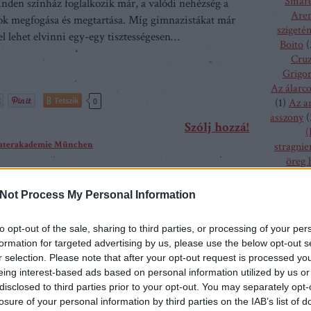
Smare
nden színház foglalkozik már, a valódi nehézség a
Aren
k megfogása és megtartása. Míg gimnazistákat már
szigeté
yel lehet elvinni egy-egy tisztességesen…
Boito
(
Cru
Grigor
Az álarc
Tetszik
0
(
1
)
Az a
asszony
(
Szólj hozzá!
(
eaterakademie München
stragnie
öreg 
szűz
(
1
)
bolygó h
Not Process My Personal Information
csalogán
csodála
to opt-out of the sale, sharing to third parties, or processing of your per
fából fa
korszakban, amelyben az ifjúság részben már
formation for targeted advertising by us, please use the below opt-out s
menyass
r selection. Please note that after your opt-out request is processed y
ént akkora öntudattal közlekedik a világban, mintha
A hallga
eing interest-based ads based on personal information utilized by us or
 a fizikai Nobel-díj várományosa lenne, miközben 35
sze
disclosed to third parties prior to your opt-out. You may separately opt-
h
g is szeret a szülei nyakán élni, meglehetősen nagy
losure of your personal information by third parties on the IAB’s list of
kamé
n a master képzéseknek és a nemzetközi…