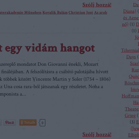
Szólj hozzá!
Da
Diana)
(
eaterakademie München
Kovalik Balázs
Christian Jost
Az arab
és Aene
nő)
(
1
)
D
(
1
)
Jó
t egy vidám hangot
Tchernia
Days
(
Scarl
szereplő mondatot Don Giovanni énekli, Mozart
Run
fináléjában. A felszólításra a csábító palotájába hívott
Quij
 többek között Vincente Martin y Soler (1754 – 1806)
Rösch
z Una cosa rara-ból játszanak egy részletet. Noha a
Imr
omponista a…
Hoffma
Ha
Theate
Grieg
(
(
3
)
E
Tetszik
0
(Juw
Szólj hozzá!
Elbp