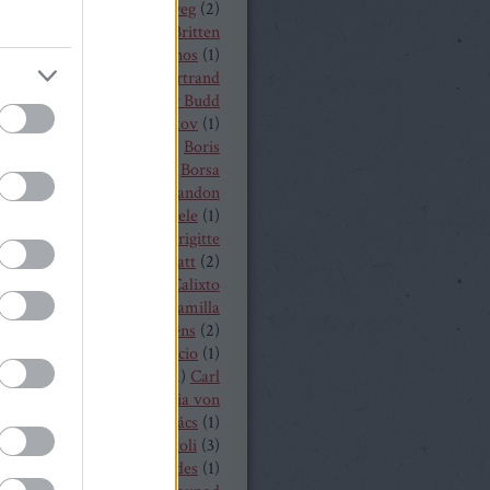
a
(
1
)
Békés András
(
2
)
bélyeg
(
2
)
t von Peter
(
1
)
Benjamin Britten
czelly István
(
1
)
Berkes János
(
1
)
Alois Zimmermann
(
4
)
Bertrand
y
(
2
)
beszámoló
(
268
)
Billy Budd
it Nilsson
(
1
)
Bogdan Volkov
(
1
)
let
(
2
)
Borisz Godunov
(
1
)
Boris
istoff
(
1
)
Boross Csilla
(
1
)
Borsa
klós
(
1
)
Bo Skovhus
(
4
)
Brandon
vich
(
3
)
Bregenzer Festspiele
(
1
)
 Rae
(
1
)
Bretz Gábor
(
5
)
Brigitte
baender
(
1
)
Brindley Sherratt
(
2
)
rpád
(
1
)
Buzás Viktor
(
1
)
Calixto
)
Cameron Shahbazi
(
2
)
Camilla
lund
(
3
)
Camille Saint-Saëns
(
2
)
lle Saint Saens
(
2
)
Capriccio
(
1
)
dillac
(
1
)
Carlo Bergonzi
(
1
)
Carl
inrich Graun
(
1
)
Carl Maria von
er
(
5
)
Carmen
(
2
)
Cár és ács
(
1
)
rdi
(
3
)
cd
(
15
)
Cecilia Bartoli
(
3
)
ng Mária
(
2
)
Chabert ezredes
(
1
)