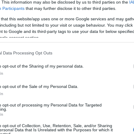
. This information may also be disclosed by us to third parties on the
IA
kékszaká
Participants
that may further disclose it to other third parties.
A láng
(
Gatsby
 that this website/app uses one or more Google services and may gath
(
2
)
A 
including but not limited to your visit or usage behaviour. You may click 
Tetszik
0
pu
 to Google and its third-party tags to use your data for below specifi
rózsa
Szólj hozzá!
ogle consent section.
szere
eaterakademie München
Kovalik Balázs
Christian Jost
Rote
t
l Data Processing Opt Outs
varázs
víg n
o opt-out of the Sharing of my personal data.
Ba
Savoy
In
blek
Miklós
(
Barabás
o opt-out of the Sale of my Personal Data.
In
realistább haláltusát elképzelni, mint amikor 1918.
Podma
-én Halál Guillaume-ra! – kiáltással vonultak a
(
9
)
B
to opt-out of processing my Personal Data for Targeted
ing.
pollinaire ablaka alatt. Párizs népe természetesen nem
Bartók
In
tő, hanem II. Vilmos lemondása miatt ment az utcára.
(
Münch
e 1914-ben önkéntesként vonult be, de…
o opt-out of Collection, Use, Retention, Sale, and/or Sharing
Konce
ersonal Data that Is Unrelated with the Purposes for which it
lected.