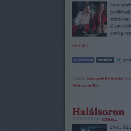
Szerencsér
problémakö
században,
elismerésé
esetleg m
tovább »
Címkék:
beszámoló
Bayerische Th
Written on Skin
Halálsoron
2023.11.15. 08:16
caruso_
28 év. Min