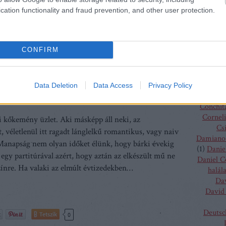
Charles
Tetszik
0
cation functionality and fraud prevention, and other user protection.
(
4
)
C
Szólj hozzá!
J
Chris
che Theaterakademie München
Kovalik Balázs
Ulf Schirmer
Chris
CONFIRM
Vent
Christo
Gluc
a Földön
Ma
Data Deletion
Data Access
Privacy Policy
Claus G
Conchit
Corneli
i kőkemény üzlet. Aki másképp áll neki, az
Cs
, véletlenül itt ragadt lánglelkű romantikus, vagy naiv
Damiano 
 Manapság nem olyan időket élünk, hogy bárki évekig
(
1
)
Danie
 egy partitúrával azért, hogy aztán az elkészült mű ne
Daniel 
zínre. Ha valaki az elmúlt évtizedekben…
halál
Da
David 
Deutsc
Tetszik
0