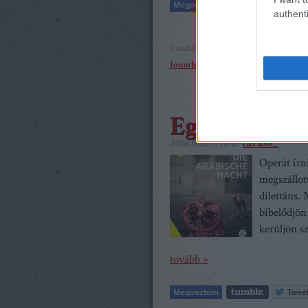
authenti
Címkék:
beszámoló
Flight
Bayeris
Jonathan Dove
Egy éjszaka 
2016.06.29. 10:12
caruso_
Operát írn
megszállott
dilettáns.
bíbelődjön
kerüljön s
tovább »