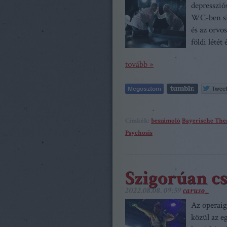
depresszió
WC-ben sik
és az orvo
földi létét
tovább »
Címkék:
beszámoló
Bayerische Th
Psychosis
Szigorúan c
2022.08.08. 09:59
caruso_
Az operaig
közül az e