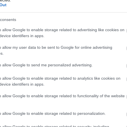
Meht
Out
Benedik
(
15
)
Ber
Tetszik
0
consents
Bernd 
de Bill
1
komment
o allow Google to enable storage related to advertising like cookies on
(
2
)
Birg
eaterakademie München
Kovalik Balázs
evice identifiers in apps.
Bohémé
Chr
o allow my user data to be sent to Google for online advertising
Mi
s.
Jovano
lni indul
Brenda
to allow Google to send me personalized advertising.
Fass
Bubik Á
ki [sic] zsenialitása: hogy szinte évről-évre újra meg
o allow Google to enable storage related to analytics like cookies on
Bieito
(
5
lkodóba ejti az embereket olyan dolgokkal, amelyeken
evice identifiers in apps.
Ny
s gondolkodni.” – a szellemes megállapítás dr. Tóth
Cami
származik az Oedipus Rex 1929-es magyarországi
o allow Google to enable storage related to functionality of the website
Car
 után. Valahogy hasonló a helyzet Jonathan…
He
Web
o allow Google to enable storage related to personalization.
Casa Ve
Cele
o allow Google to enable storage related to security, including