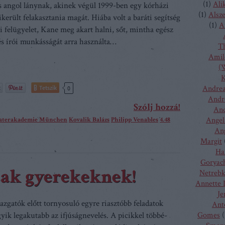
(
1
)
Ali
s angol lánynak, akinek végül 1999-ben egy kórházi
(
1
)
Alsz
erült felakasztania magát. Hiába volt a baráti segítség
(
1
)
A
si felügyelet, Kane meg akart halni, sőt, mintha egész
 és írói munkásságát arra használta…
T
Amilc
(W
K
Andrea
Tetszik
0
Andr
Szólj hozzá!
And
eaterakademie München
Kovalik Balázs
Philipp Venables
4.48
Angel
Ang
Margit
Ha
Goryac
sak gyerekeknek!
Netreb
Annette 
Je
azgatók előtt tornyosuló egyre riasztóbb feladatok
Ant
gyik legakutabb az ifjúságnevelés. A picikkel többé-
Gomes
(