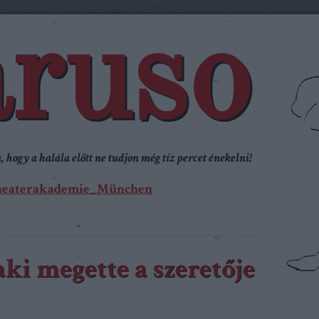
ruso
 hogy a halála előtt ne tudjon még tíz percet énekelni!
heaterakademie_München
aki megette a szeretője