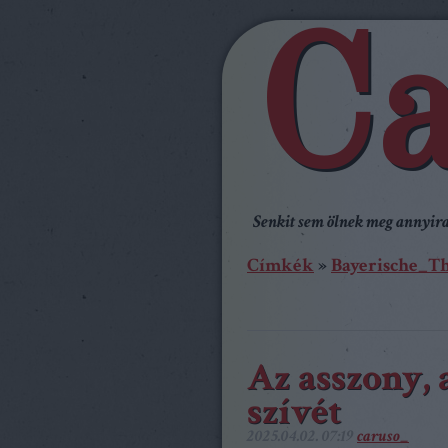
Ca
Senkit sem ölnek meg annyira,
Címkék
»
Bayerische_T
Az asszony, 
szívét
2025.04.02. 07:19
caruso_