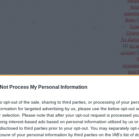
Smare
Aren
szigeté
Boito
(
Cru
Grigor
Az álarc
(
1
)
Az a
asszony
(
(
stragnie
öreg 
szűz
(
1
)
bolygó h
Not Process My Personal Information
csalogán
csodála
to opt-out of the sale, sharing to third parties, or processing of your per
fából fa
formation for targeted advertising by us, please use the below opt-out s
menyass
r selection. Please note that after your opt-out request is processed y
A hallga
eing interest-based ads based on personal information utilized by us or
sze
disclosed to third parties prior to your opt-out. You may separately opt-
h
losure of your personal information by third parties on the IAB’s list of
kamé