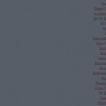
Da
Diana)
(
és Aene
nő)
(
1
)
D
(
1
)
Jó
Tchernia
Days
(
Scarl
Run
Quij
Rösch
Imr
Hoffma
Ha
Theate
Grieg
(
(
3
)
E
(Juw
Elbp