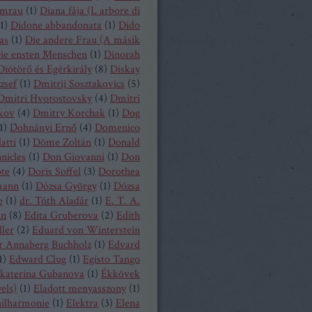
mrau
(
1
)
Diana fája (L arbore di
1
)
Didone abbandonata
(
1
)
Dido
as
(
1
)
Die andere Frau (A másik
ie ensten Menschen
(
1
)
Dinorah
Diótörő és Egérkirály
(
8
)
Diskay
zsef
(
1
)
Dmitrij Sosztakovics
(
5
)
Dmitri Hvorostovsky
(
4
)
Dmitri
kov
(
4
)
Dmitry Korchak
(
1
)
Dog
1
)
Dohnányi Ernő
(
4
)
Domenico
atti
(
1
)
Döme Zoltán
(
1
)
Donald
nicles
(
1
)
Don Giovanni
(
1
)
Don
ote
(
4
)
Doris Soffel
(
3
)
Dorothea
mann
(
1
)
Dózsa György
(
1
)
Dózsa
e
(
1
)
dr. Tóth Aladár
(
1
)
E. T. A.
nn
(
8
)
Edita Gruberova
(
2
)
Edith
ller
(
2
)
Eduard von Winterstein
r Annaberg Buchholz
(
1
)
Edvard
1
)
Edward Clug
(
1
)
Egisto Tango
katerina Gubanova
(
1
)
Ékkövek
els)
(
1
)
Eladott menyasszony
(
1
)
hilharmonie
(
1
)
Elektra
(
3
)
Elena