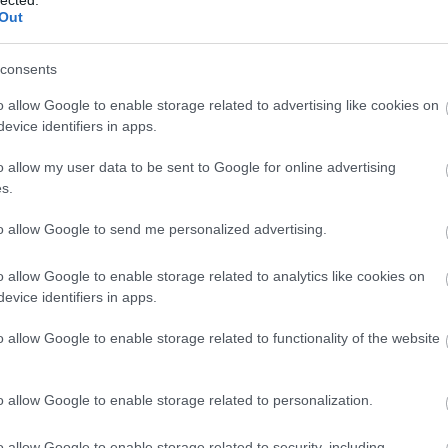
Meht
Out
Benedik
(
15
)
Ber
consents
Bernd 
de Bill
o allow Google to enable storage related to advertising like cookies on
(
2
)
Birg
evice identifiers in apps.
Bohémé
Chr
o allow my user data to be sent to Google for online advertising
Mi
s.
Jovano
Brenda
to allow Google to send me personalized advertising.
Fass
Bubik Á
o allow Google to enable storage related to analytics like cookies on
Bieito
(
5
evice identifiers in apps.
Ny
Cami
o allow Google to enable storage related to functionality of the website
Car
He
Web
o allow Google to enable storage related to personalization.
Casa Ve
Cele
o allow Google to enable storage related to security, including