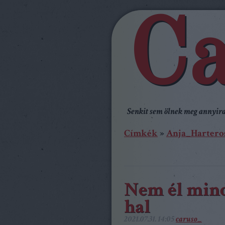
Ca
Senkit sem ölnek meg annyira,
Címkék
»
Anja_Hartero
Nem él min
hal
2021.07.31. 14:05
caruso_