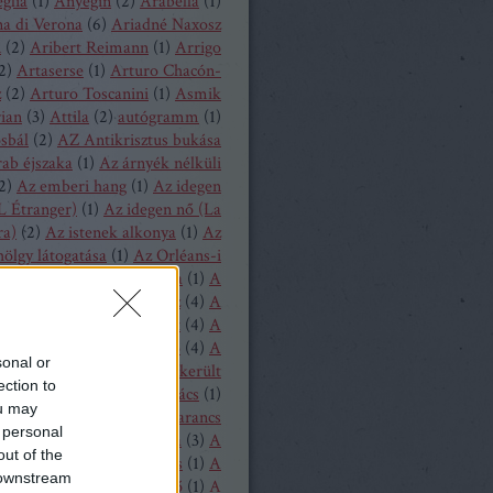
glia
(
1
)
Anyegin
(
2
)
Arabella
(
1
)
a di Verona
(
6
)
Ariadné Naxosz
n
(
2
)
Aribert Reimann
(
1
)
Arrigo
2
)
Artaserse
(
1
)
Arturo Chacón-
z
(
2
)
Arturo Toscanini
(
1
)
Asmik
ian
(
3
)
Attila
(
2
)
autógramm
(
1
)
osbál
(
2
)
AZ Antikrisztus bukása
rab éjszaka
(
1
)
Az árnyék nélküli
2
)
Az emberi hang
(
1
)
Az idegen
L Étranger)
(
1
)
Az idegen nő (La
ra)
(
2
)
Az istenek alkonya
(
1
)
Az
hölgy látogatása
(
1
)
Az Orléans-i
A bajadér
(
2
)
A béke napja
(
1
)
A
ollandi
(
8
)
A bűvös vadász
(
4
)
A
y
(
1
)
A csavar fordul egyet
(
4
)
A
tos mandarin
(
1
)
A diótörő
(
4
)
A
sonal or
ragott királyfi
(
2
)
A félresikerült
ection to
zonycsere
(
1
)
A genti kovács
(
1
)
ou may
tag asszony
(
1
)
A három narancs
 personal
relmese
(
1
)
A hattyúk tava
(
3
)
A
out of the
oltak házából
(
1
)
A játékos
(
1
)
A
 downstream
liás hölgy
(
1
)
A kegyencnő
(
1
)
A