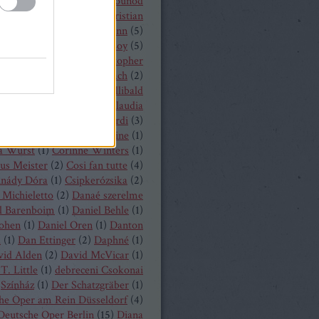
 Castronovo
(
1
)
Charles Gounod
hrisopher Maltman
(
1
)
Christian
ost
(
2
)
Christian Thielemann
(
5
)
tine Schäfer
(
1
)
Christof Loy
(
5
)
topher Maltman
(
1
)
Christopher
ris
(
2
)
Christoph Eschenbach
(
2
)
ph Pohl
(
4
)
Christoph Willibald
k
(
3
)
Claude Debussy
(
4
)
Claudia
hnke
(
3
)
Claudio Monteverdi
(
3
)
uth
(
4
)
Clémentine Margaine
(
1
)
a Wurst
(
1
)
Corinne Winters
(
1
)
us Meister
(
2
)
Cosi fan tutte
(
4
)
inády Dóra
(
1
)
Csipkerózsika
(
2
)
Michieletto
(
2
)
Danaé szerelme
l Barenboim
(
1
)
Daniel Behle
(
1
)
Cohen
(
1
)
Daniel Oren
(
1
)
Danton
a
(
1
)
Dan Ettinger
(
2
)
Daphné
(
1
)
vid Alden
(
2
)
David McVicar
(
1
)
T. Little
(
1
)
debreceni Csokonai
Színház
(
1
)
Der Schatzgräber
(
1
)
he Oper am Rein Düsseldorf
(
4
)
Deutsche Oper Berlin
(
15
)
Diana