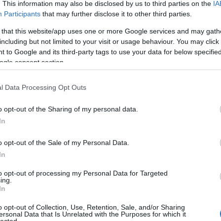
. This information may also be disclosed by us to third parties on the
IA
kékszaká
Participants
that may further disclose it to other third parties.
A láng
(
Gatsby
 that this website/app uses one or more Google services and may gath
(
2
)
A 
including but not limited to your visit or usage behaviour. You may click 
pu
 to Google and its third-party tags to use your data for below specifi
rózsa
ogle consent section.
szere
t
l Data Processing Opt Outs
varázs
víg n
o opt-out of the Sharing of my personal data.
Ba
Savoy
In
Miklós
(
Barabás
o opt-out of the Sale of my Personal Data.
In
Podma
(
9
)
B
to opt-out of processing my Personal Data for Targeted
ing.
Bartók
In
(
Münch
o opt-out of Collection, Use, Retention, Sale, and/or Sharing
Konce
ersonal Data that Is Unrelated with the Purposes for which it
lected.