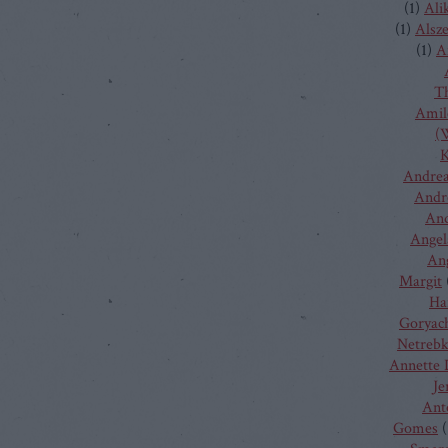
(
1
)
Ali
(
1
)
Alsz
(
1
)
A
T
Amilc
(W
K
Andrea
Andr
And
Angel
Ang
Margit
Ha
Goryac
Netreb
Annette 
Je
Ant
Gomes
(