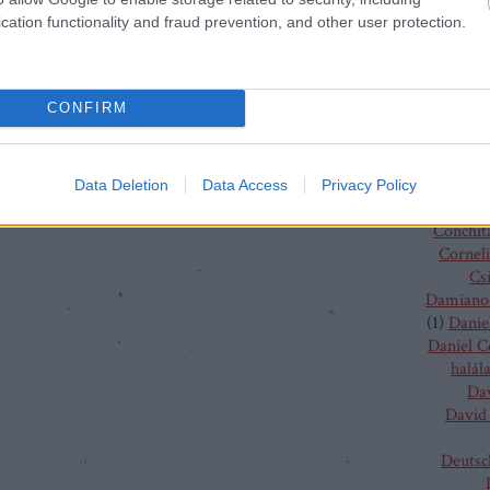
Charles
cation functionality and fraud prevention, and other user protection.
(
4
)
C
J
Chris
Chris
CONFIRM
Vent
Christo
Gluc
Ma
Data Deletion
Data Access
Privacy Policy
Claus G
Conchit
Corneli
Cs
Damiano 
(
1
)
Danie
Daniel 
halál
Da
David 
Deutsc