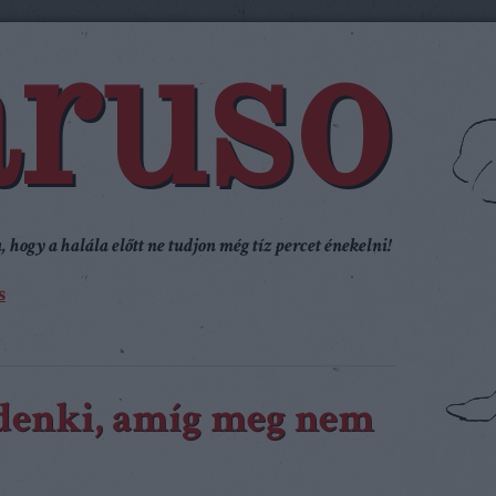
ruso
 hogy a halála előtt ne tudjon még tíz percet énekelni!
s
denki, amíg meg nem