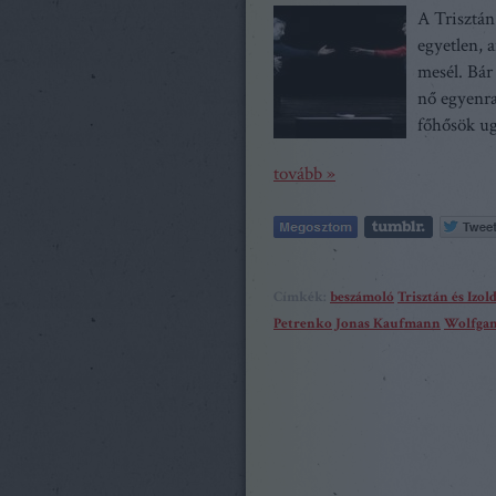
A Trisztán
egyetlen, 
mesél. Bár 
nő egyenra
főhősök ug
tovább »
Címkék:
beszámoló
Trisztán és Izol
Petrenko
Jonas Kaufmann
Wolfga