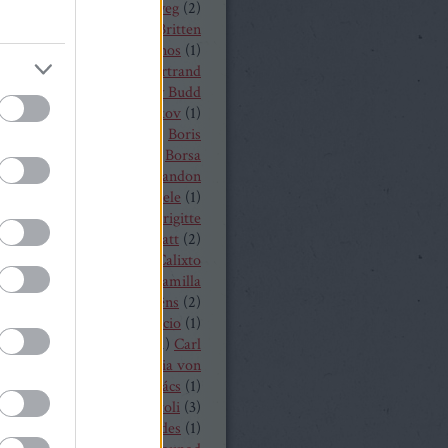
a
(
1
)
Békés András
(
2
)
bélyeg
(
2
)
t von Peter
(
1
)
Benjamin Britten
czelly István
(
1
)
Berkes János
(
1
)
Alois Zimmermann
(
4
)
Bertrand
y
(
2
)
beszámoló
(
268
)
Billy Budd
it Nilsson
(
1
)
Bogdan Volkov
(
1
)
let
(
2
)
Borisz Godunov
(
1
)
Boris
istoff
(
1
)
Boross Csilla
(
1
)
Borsa
klós
(
1
)
Bo Skovhus
(
4
)
Brandon
vich
(
3
)
Bregenzer Festspiele
(
1
)
 Rae
(
1
)
Bretz Gábor
(
5
)
Brigitte
baender
(
1
)
Brindley Sherratt
(
2
)
rpád
(
1
)
Buzás Viktor
(
1
)
Calixto
)
Cameron Shahbazi
(
2
)
Camilla
lund
(
3
)
Camille Saint-Saëns
(
2
)
lle Saint Saens
(
2
)
Capriccio
(
1
)
dillac
(
1
)
Carlo Bergonzi
(
1
)
Carl
inrich Graun
(
1
)
Carl Maria von
er
(
5
)
Carmen
(
2
)
Cár és ács
(
1
)
rdi
(
3
)
cd
(
15
)
Cecilia Bartoli
(
3
)
ng Mária
(
2
)
Chabert ezredes
(
1
)