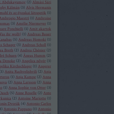
k Abdukayumov
(
2
)
Almási Sári
eghy Kálmán
(
3
)
Alvis Hermanis
mahl és az éjszakai látogatók
(
1
)
Ambrogio Maestri
(
1
)
Ambroise
homas
(
3
)
Amélie Niermeyer
(
1
)
are Ponchielli
(
1
)
Amit akartok
as ihr wollt)
(
1
)
Andreas Bauer
anabas
(
5
)
Andreas Homoki
(
1
)
s Schager
(
3
)
Andreas Scholl
(
1
)
ea Breth
(
2
)
Andrea Chénier
(
2
)
ré Schuen
(
4
)
Äneas Humm
(
2
)
a Denoke
(
2
)
Angelica nővér
(
3
)
elika Kirchschlager
(
1
)
Angerer
(
1
)
Anita Rachvelishvili
(
2
)
Anja
rteros
(
1
)
Anja Kampe
(
2
)
Anna
hova
(
2
)
Anna Larsson
(
2
)
Anna
ko
(
1
)
Anna Sophie von Otter
(
3
)
Dasch
(
5
)
Anne Roselle
(
2
)
Ante
rkunica
(
2
)
Antoine Mariotte
(
1
)
onín Dvorák
(
4
)
Antonio Carlos
1
)
Antonio Pappano
(
1
)
Antonio