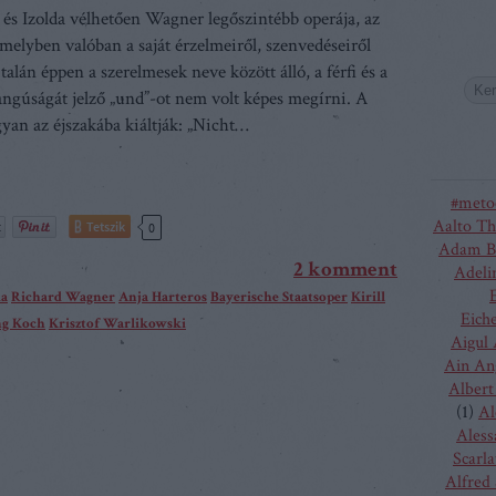
 és Izolda vélhetően Wagner legőszintébb operája, az
amelyben valóban a saját érzelmeiről, szenvedéseiről
talán éppen a szerelmesek neve között álló, a férfi és a
ngúságát jelző „und”-ot nem volt képes megírni. A
yan az éjszakába kiáltják: „Nicht…
#meto
Aalto Th
Tetszik
0
Adam B
2
komment
Adeli
da
Richard Wagner
Anja Harteros
Bayerische Staatsoper
Kirill
Eich
ng Koch
Krisztof Warlikowski
Aigul
Ain An
Albert
(
1
)
Al
Aless
Scarla
Alfred