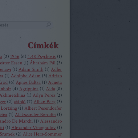
Címkék
o
(
2
)
1956
(
6
)
4.48 Psychosis
(
1
)
eater Essen
(
1
)
Ábrahám Pál
(
3
)
enzwi
(
1
)
Adam Smith
(
1
)
Adler
na
(
1
)
Adolphe Adam
(
3
)
Adrian
Eröd
(
6
)
Agnes Baltsa
(
1
)
Agneta
enholz
(
4
)
Agrippina
(
1
)
Aida
(
8
)
 Akhmetshina
(
1
)
Ailyn Perez
(
2
)
ger
(
2
)
ajánló
(
7
)
Alban Berg
(
3
)
 Lortzing
(
1
)
Albert Pesendorfer
cina
(
1
)
Alekszander Borodin
(
1
)
andro De Marchi
(
1
)
Alessandro
tti
(
1
)
Alexander Vinogradov
(
1
)
 Sramek
(
2
)
Alice Herz-Sommer