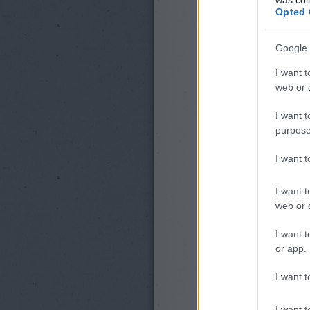
Opted 
Google 
I want t
web or d
I want t
purpose
I want 
I want t
web or d
I want t
or app.
I want t
I want t