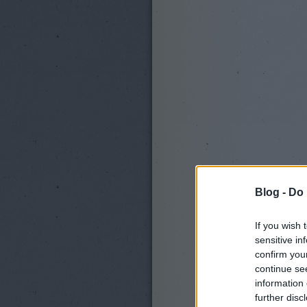
Blog -
Do 
If you wish 
sensitive in
confirm you
continue se
information 
further disc