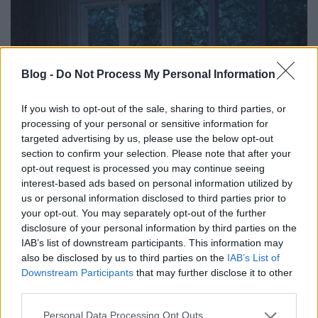
Blog -
Do Not Process My Personal Information
If you wish to opt-out of the sale, sharing to third parties, or
processing of your personal or sensitive information for
targeted advertising by us, please use the below opt-out
section to confirm your selection. Please note that after your
opt-out request is processed you may continue seeing
Erdő szélén házikó
interest-based ads based on personal information utilized by
us or personal information disclosed to third parties prior to
caruso_
•
2022. május 24.
0
your opt-out. You may separately opt-out of the further
disclosure of your personal information by third parties on the
A közép-európai operakultúra felől nézve
IAB’s list of downstream participants. This information may
elképesztően régen, 1678-ban nyílt meg Hamburg
also be disclosed by us to third parties on the
IAB’s List of
első operaháza a Gänsemarkt, azaz a Libapiac téren.
Downstream Participants
that may further disclose it to other
Az intézmény ma is nagyjából ugyanazon a helyen
third parties.
működik, immáron a harmadik épületben.
Please note that this website/app uses one or more Google
Történetében olyan művészek jelentették a
Personal Data Processing Opt Outs