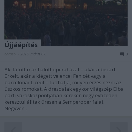
Újjáépítés
caruso_
•
2015. május 07.
0
Aki látott már halott operaházat – akár a bezárt
Erkelt, akár a kiégett velencei Fenicét vagy a
barcelonai Liceót – tudhatja, milyen érzés nézni az
üszkös romokat. A drezdaiak egykor világszép Elba
parti városközpontjában kereken négy évtizeden
keresztül álltak üresen a Semperoper falai.
Negyven…