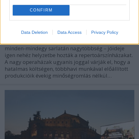
CONFIRM
Nő és férfi
caruso_
•
2017. november 13.
0
Data Deletion
Data Access
Privacy Policy
A rendezők – már az igazi színházi alkotók, nem a
minden-mindegy sarlatán nagytöbbség – jóideje
igen nehéz helyzetbe hozták a repertoárszínházakat.
A nagy operaházak ugyanis joggal várják el, hogy a
hatalmas költségen, többhavi munkával előállított
produkcióik évekig minőségromlás nélkül…