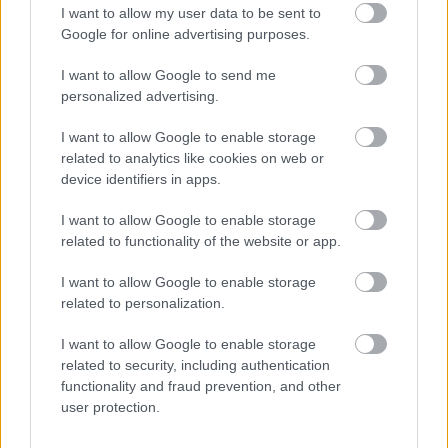
Az embernek az az érzése, hogy a járvány okozta
I want to allow my user data to be sent to
hosszabb-rövidebb leállások és az állandó
Google for online advertising purposes.
bizonytalanság miatt, azaz hogy egyáltalán meg
lehet-e tartani egy kitűzött produkciót,
I want to allow Google to send me
felértékelődött az előadások jelentősége. A zenekari
personalized advertising.
árok mindkét oldalán nagyobb lett a várakozás és az
I want to allow Google to enable storage
ünnep érzete,…
related to analytics like cookies on web or
device identifiers in apps.
I want to allow Google to enable storage
related to functionality of the website or app.
I want to allow Google to enable storage
related to personalization.
I want to allow Google to enable storage
related to security, including authentication
functionality and fraud prevention, and other
user protection.