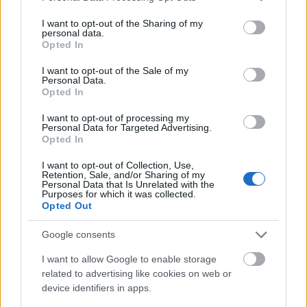
services and may gather and store information including but
mérföldköveket, mint George…
not limited to your visit or usage behaviour. You may click to
I want to opt-out of the Sharing of my
personal data.
grant or deny consent to Google and its third-party tags to
Opted In
use your data for below specified purposes in below Google
consent section.
I want to opt-out of the Sale of my
Personal Data.
Opted In
I want to opt-out of processing my
Personal Data for Targeted Advertising.
Opted In
I want to opt-out of Collection, Use,
Retention, Sale, and/or Sharing of my
Personal Data that Is Unrelated with the
Purposes for which it was collected.
Opted Out
Google consents
Tavalyi eperlekvár
I want to allow Google to enable storage
related to advertising like cookies on web or
caruso_
•
2022. február 08.
0
device identifiers in apps.