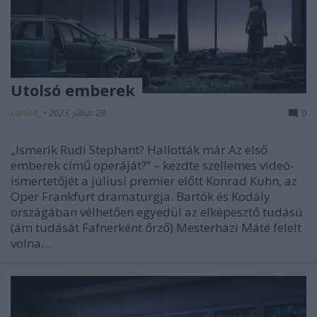
Utolsó emberek
caruso_
•
2023. július 28.
0
„Ismerik Rudi Stephant? Hallották már Az első
emberek című operáját?” – kezdte szellemes videó-
ismertetőjét a júliusi premier előtt Konrad Kuhn, az
Oper Frankfurt dramaturgja. Bartók és Kodály
országában vélhetően egyedül az elképesztő tudású
(ám tudását Fafnerként őrző) Mesterházi Máté felelt
volna…