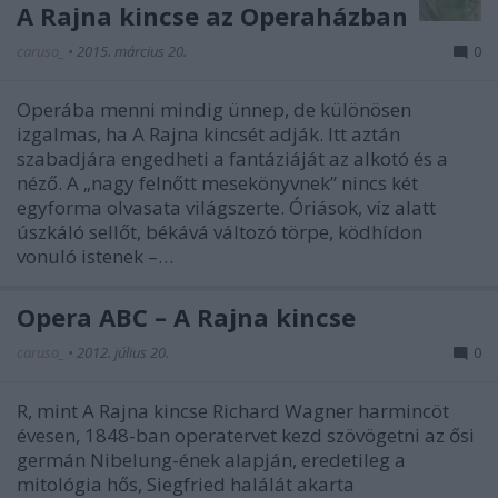
A Rajna kincse az Operaházban
caruso_
•
2015. március 20.
0
Operába menni mindig ünnep, de különösen
izgalmas, ha A Rajna kincsét adják. Itt aztán
szabadjára engedheti a fantáziáját az alkotó és a
néző. A „nagy felnőtt mesekönyvnek” nincs két
egyforma olvasata világszerte. Óriások, víz alatt
úszkáló sellőt, békává változó törpe, ködhídon
vonuló istenek –…
Opera ABC – A Rajna kincse
caruso_
•
2012. július 20.
0
R, mint A Rajna kincse Richard Wagner harmincöt
évesen, 1848-ban operatervet kezd szövögetni az ősi
germán Nibelung-ének alapján, eredetileg a
mitológia hős, Siegfried halálát akarta