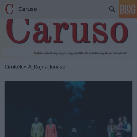
Caruso
Címkék
»
A_Rajna_kincse