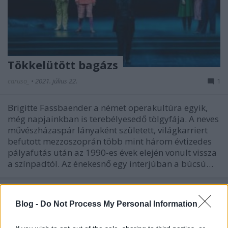
Tökkelütött bagázs
caruso_
•
2021. július 22.
1
Brigitte Fassbaender a német operakultúra egyik,
még napjainkban is terebélyesedő tölgyfája. A neves
művészházaspár lányaként született, világkarriert
befutott mezzoszoprán több mint három évtizedes
pályafutás után az 1990-es évek elején vonult vissza
a színpadtól. Az énekesnő egy interjúban a búcsú…
Blog -
Do Not Process My Personal Information