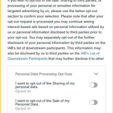
If you wish to opt-out of the sale, sharing to third parties, or
processing of your personal or sensitive information for
targeted advertising by us, please use the below opt-out
section to confirm your selection. Please note that after your
opt-out request is processed you may continue seeing
interest-based ads based on personal information utilized by
us or personal information disclosed to third parties prior to
your opt-out. You may separately opt-out of the further
disclosure of your personal information by third parties on the
IAB’s list of downstream participants. This information may
also be disclosed by us to third parties on the
IAB’s List of
Akasztás az Operában
Downstream Participants
that may further disclose it to other
third parties.
caruso_
•
2018. december 31.
0
Please note that this website/app uses one or more Google
Personal Data Processing Opt Outs
services and may gather and store information including but
Szin: az Opera, a Rajna kincse szombati házi
not limited to your visit or usage behaviour. You may click to
I want to opt-out of the Sharing of my
főpróbája. Óriási izgatottság közepette sürög-forog
personal data.
grant or deny consent to Google and its third-party tags to
csomó ember egy emelvény körül, amely fölött
Opted In
use your data for below specified purposes in below Google
kusza össze-visszaságban hat szál drót lóg lefelé. A
consent section.
delikvensek érkezését jelzik. Szuronyos csendőr
I want to opt-out of the Sale of my
Personal Data.
helyett egy-egy anyáskodó öltöztetőnő kíséri…
Opted In