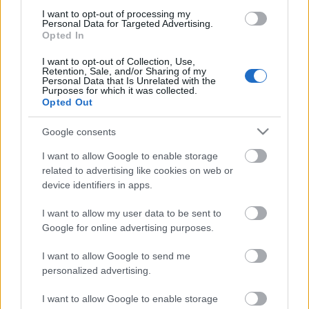
I want to opt-out of processing my
Personal Data for Targeted Advertising.
Opted In
I want to opt-out of Collection, Use,
Retention, Sale, and/or Sharing of my
Personal Data that Is Unrelated with the
Purposes for which it was collected.
Opted Out
Google consents
I want to allow Google to enable storage
related to advertising like cookies on web or
device identifiers in apps.
I want to allow my user data to be sent to
Tíz kép - Wagner bélyegsorok a
Google for online advertising purposes.
Harmadik Birodalomban
I want to allow Google to send me
caruso_
•
2015. július 24.
0
personalized advertising.
I want to allow Google to enable storage
Összeállításunkban – kapcsolódva a holnap