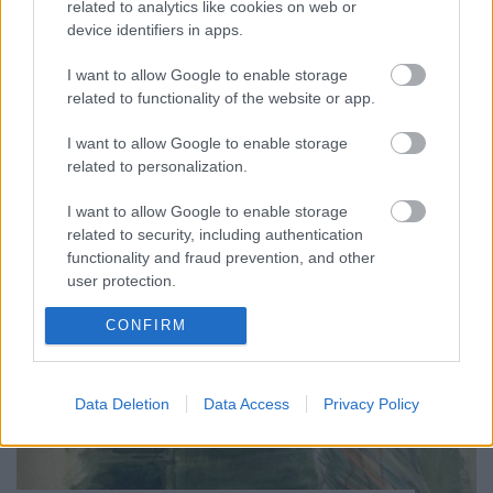
related to analytics like cookies on web or
kezdődő Bayreuthi Ünnepi Játékokhoz – két, Richard
device identifiers in apps.
Wagner művészetét tárgyaló bélyegsort mutatunk
be, melyeket a német Harmadik Birodalom idején
I want to allow Google to enable storage
jelentettek meg. A nácik, és személyesen Hitler
related to functionality of the website or app.
vonzódása a germán mondakör…
I want to allow Google to enable storage
related to personalization.
I want to allow Google to enable storage
related to security, including authentication
functionality and fraud prevention, and other
user protection.
CONFIRM
Data Deletion
Data Access
Privacy Policy