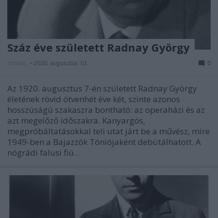
Száz éve született Radnay György
caruso_
•
2020. augusztus 10.
0
Az 1920. augusztus 7-én született Radnay György
életének rövid ötvenhét éve két, szinte azonos
hosszúságú szakaszra bontható: az operaházi és az
azt megelőző időszakra. Kanyargós,
megpróbáltatásokkal teli utat járt be a művész, mire
1949-ben a Bajazzók Tóniójaként debütálhatott. A
nógrádi falusi fiú…