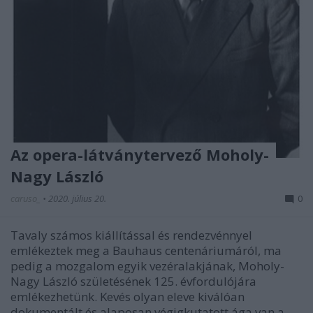
Az opera-látványtervező Moholy-
Nagy László
caruso_
•
2020. július 20.
0
Tavaly számos kiállítással és rendezvénnyel
emlékeztek meg a Bauhaus centenáriumáról, ma
pedig a mozgalom egyik vezéralakjának, Moholy-
Nagy László születésének 125. évfordulójára
emlékezhetünk. Kevés olyan eleve kiválóan
dokumentált és alaposan végigkutatott ága van a