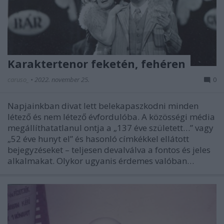
Karaktertenor feketén, fehéren
caruso_
•
2022. november 25.
0
Napjainkban divat lett belekapaszkodni minden
létező és nem létező évfordulóba. A közösségi média
megállíthatatlanul ontja a „137 éve született…” vagy
„52 éve hunyt el” és hasonló címkékkel ellátott
bejegyzéseket – teljesen devalválva a fontos és jeles
alkalmakat. Olykor ugyanis érdemes valóban…