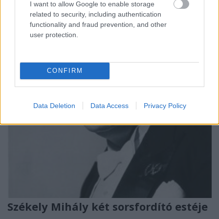
nemesítette. A ragyogó művészeket nevelő mester.
I want to allow Google to enable storage
Minden megkapható kitűntetés és díj birtokosa. A
related to security, including authentication
közel 60 éve…
functionality and fraud prevention, and other
user protection.
CONFIRM
Data Deletion
Data Access
Privacy Policy
Székely Mihály két sorsfordító estéje