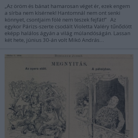
„Az öröm és bánat hamarosan véget ér, ezek engem
a sírba nem kísérnek! Hantomnál nem ont senki
könnyet, csontjaim fölé nem teszek fejfát!” Az
egykor Párizs-szerte csodált Violetta Valéry tűnődött
eképp halálos ágyán a világ múlandóságán. Lassan
két hete, június 30-án volt Mikó András…