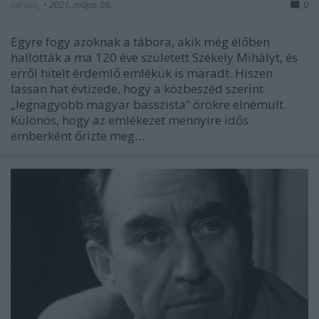
caruso_
•
2021. május 08.
0
Egyre fogy azoknak a tábora, akik még élőben
hallották a ma 120 éve született Székely Mihályt, és
erről hitelt érdemlő emlékük is maradt. Hiszen
lassan hat évtizede, hogy a közbeszéd szerint
„legnagyobb magyar basszista” örökre elnémult.
Különös, hogy az emlékezet mennyire idős
emberként őrizte meg…