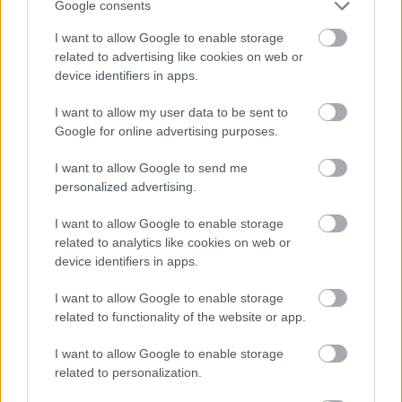
Google consents
I want to allow Google to enable storage
related to advertising like cookies on web or
device identifiers in apps.
I want to allow my user data to be sent to
Google for online advertising purposes.
I want to allow Google to send me
personalized advertising.
I want to allow Google to enable storage
related to analytics like cookies on web or
Fehérek közt egy európai
device identifiers in apps.
caruso_
•
2021. november 09.
1
I want to allow Google to enable storage
related to functionality of the website or app.
Bármennyire hihetetlen, 80. születésnapját ünnepli
ma Dózsa Imre. Generációjának egyik legsikeresebb
I want to allow Google to enable storage
táncművésze. Az igazgató, aki az Állami Balett
related to personalization.
Intézetet Magyar Táncművészeti Főiskolává