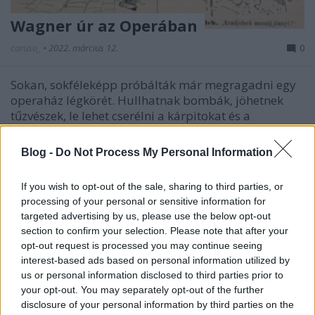
Wagner úr az Operában
caruso_
•
2022. március 12.
0
Sokan, sokféleképp próbálták már megragadni egy
operaház légkörét. Hullhatnak bombák, jöhetnek
tűzvészek, le lehet cserélni a kárpitokat és a
kandelábereket, azonban a múlt, a szellemiség a
falakból árad, azokhoz a vésők nem feltétlenül
Blog -
Do Not Process My Personal Information
jutnak el. Kicsit olyan az egész, mint Carmen
szerelme: „Hiába…
If you wish to opt-out of the sale, sharing to third parties, or
processing of your personal or sensitive information for
targeted advertising by us, please use the below opt-out
section to confirm your selection. Please note that after your
opt-out request is processed you may continue seeing
interest-based ads based on personal information utilized by
us or personal information disclosed to third parties prior to
your opt-out. You may separately opt-out of the further
disclosure of your personal information by third parties on the