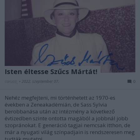
Isten éltesse Szűcs Mártát!
caruso_
•
2022. szeptember 07.
0
Nehéz megfejteni, mi történhetett az 1970-es
években a Zeneakadémián, de Sass Sylvia
berobbanása után az intézmény a következő
évtizedben szinte ontotta magából a jobbnál jobb
szopránokat. E generáció tagjai nemcsak itthon, de
már a nyugati világ színpadjain is rendszeresen meg
tudták mutatni…