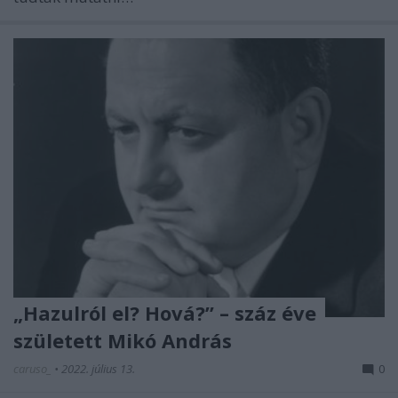
„Hazulról el? Hová?” – száz éve
született Mikó András
caruso_
•
2022. július 13.
0