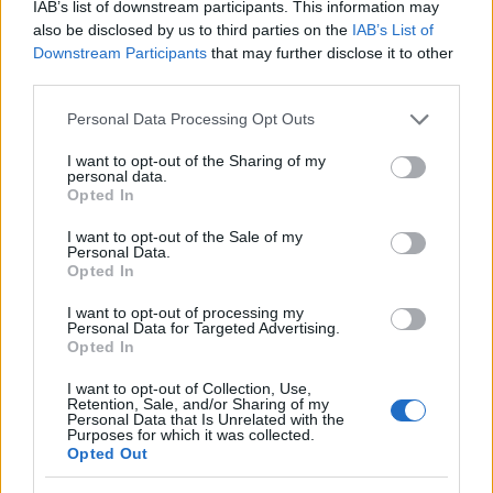
IAB’s list of downstream participants. This information may
also be disclosed by us to third parties on the
IAB’s List of
Downstream Participants
that may further disclose it to other
third parties.
Please note that this website/app uses one or more Google
Personal Data Processing Opt Outs
services and may gather and store information including but
not limited to your visit or usage behaviour. You may click to
I want to opt-out of the Sharing of my
Requiem az egyszervolt Drezdáért
personal data.
grant or deny consent to Google and its third-party tags to
Opted In
use your data for below specified purposes in below Google
caruso_
•
2022. február 13.
5
consent section.
I want to opt-out of the Sale of my
Personal Data.
Még élnek néhányan jóval 80 év felett, akik
Opted In
emlékeznek gyerekkorukból a teljes pompájában
I want to opt-out of processing my
tündöklő Drezdára, az évszázadok alatt csinosodott
Personal Data for Targeted Advertising.
szász királyi fővárosra, melynek világszép belvárosát
Opted In
1945. február 13. éjjelén (véletlenül, vagy sem: a
Drezdához erősen kötődő Richard Wagner
I want to opt-out of Collection, Use,
Retention, Sale, and/or Sharing of my
halálának…
Personal Data that Is Unrelated with the
Purposes for which it was collected.
Opted Out