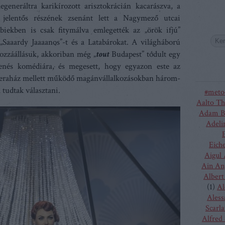
egeneráltra karikírozott arisztokrácián kacarászva, a
g jelentős részének zsenánt lett a Nagymező utcai
bbiekben is csak fitymálva emlegették az „örök ifjú”
„Saaardy Jaaaanos”-t és a Latabárokat. A világháború
hozzáállásuk, akkoriban még „
tout
Budapest” tódult egy
enés komédiára, és megesett, hogy egyazon este az
Operaház mellett működő magánvállalkozásokban három-
 tudtak választani.
#meto
Aalto Th
Adam B
Adeli
Eich
Aigul
Ain An
Albert
(
1
)
Al
Aless
Scarla
Alfred