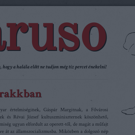
ruso
 hogy a halála előtt ne tudjon még tíz percet énekelni!
frakkban
ar értelmiséginek, Gáspár Margitnak, a Fővárosi
nek és Révai József kultuszminiszternek köszönhető,
iség ugyan elfordult az operett-től, de magát a műfajt
tve át az államszocializmusba. Miközben a dolgozó nép