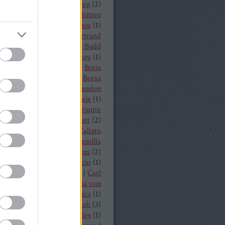
a
(
1
)
Békés András
(
2
)
bélyeg
(
2
)
t von Peter
(
1
)
Benjamin Britten
czelly István
(
1
)
Berkes János
(
1
)
Alois Zimmermann
(
4
)
Bertrand
y
(
2
)
beszámoló
(
268
)
Billy Budd
it Nilsson
(
1
)
Bogdan Volkov
(
1
)
let
(
2
)
Borisz Godunov
(
1
)
Boris
istoff
(
1
)
Boross Csilla
(
1
)
Borsa
klós
(
1
)
Bo Skovhus
(
4
)
Brandon
vich
(
3
)
Bregenzer Festspiele
(
1
)
 Rae
(
1
)
Bretz Gábor
(
5
)
Brigitte
baender
(
1
)
Brindley Sherratt
(
2
)
rpád
(
1
)
Buzás Viktor
(
1
)
Calixto
)
Cameron Shahbazi
(
2
)
Camilla
lund
(
3
)
Camille Saint-Saëns
(
2
)
lle Saint Saens
(
2
)
Capriccio
(
1
)
dillac
(
1
)
Carlo Bergonzi
(
1
)
Carl
inrich Graun
(
1
)
Carl Maria von
er
(
5
)
Carmen
(
2
)
Cár és ács
(
1
)
rdi
(
3
)
cd
(
15
)
Cecilia Bartoli
(
3
)
ng Mária
(
2
)
Chabert ezredes
(
1
)