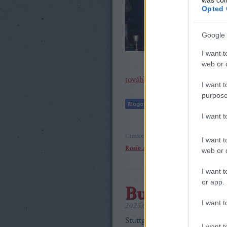
Opted 
Google 
I want t
Az I. felvoná
web or d
tovább »
I want t
purpose
I want 
Címkék:
beszámoló
Richard Wagne
I want t
Rosie Aldridge
web or d
I want t
or app.
Bukott angy
I want t
2025.05.07. 08:00
caruso_
Stuttgart a német operajátszás
I want t