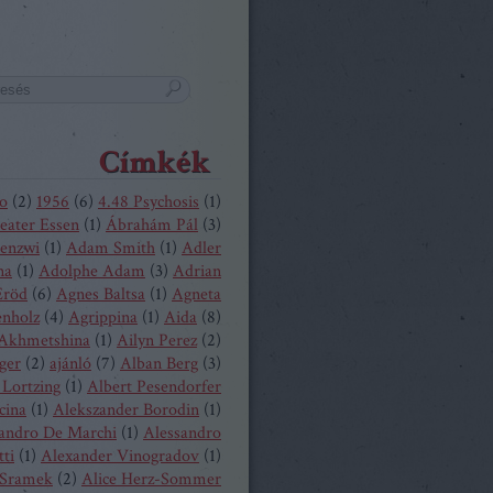
Címkék
o
(
2
)
1956
(
6
)
4.48 Psychosis
(
1
)
eater Essen
(
1
)
Ábrahám Pál
(
3
)
enzwi
(
1
)
Adam Smith
(
1
)
Adler
na
(
1
)
Adolphe Adam
(
3
)
Adrian
Eröd
(
6
)
Agnes Baltsa
(
1
)
Agneta
enholz
(
4
)
Agrippina
(
1
)
Aida
(
8
)
 Akhmetshina
(
1
)
Ailyn Perez
(
2
)
ger
(
2
)
ajánló
(
7
)
Alban Berg
(
3
)
 Lortzing
(
1
)
Albert Pesendorfer
cina
(
1
)
Alekszander Borodin
(
1
)
andro De Marchi
(
1
)
Alessandro
tti
(
1
)
Alexander Vinogradov
(
1
)
 Sramek
(
2
)
Alice Herz-Sommer