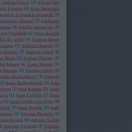
k Abdukayumov
(
2
)
Almási Sári
eghy Kálmán
(
3
)
Alvis Hermanis
mahl és az éjszakai látogatók
(
1
)
Ambrogio Maestri
(
1
)
Ambroise
homas
(
3
)
Amélie Niermeyer
(
1
)
are Ponchielli
(
1
)
Amit akartok
as ihr wollt)
(
1
)
Andreas Bauer
anabas
(
5
)
Andreas Homoki
(
1
)
s Schager
(
3
)
Andreas Scholl
(
1
)
ea Breth
(
2
)
Andrea Chénier
(
2
)
ré Schuen
(
4
)
Äneas Humm
(
2
)
a Denoke
(
2
)
Angelica nővér
(
3
)
elika Kirchschlager
(
1
)
Angerer
(
1
)
Anita Rachvelishvili
(
2
)
Anja
rteros
(
1
)
Anja Kampe
(
2
)
Anna
hova
(
2
)
Anna Larsson
(
2
)
Anna
ko
(
1
)
Anna Sophie von Otter
(
3
)
Dasch
(
5
)
Anne Roselle
(
2
)
Ante
rkunica
(
2
)
Antoine Mariotte
(
1
)
onín Dvorák
(
4
)
Antonio Carlos
1
)
Antonio Pappano
(
1
)
Antonio