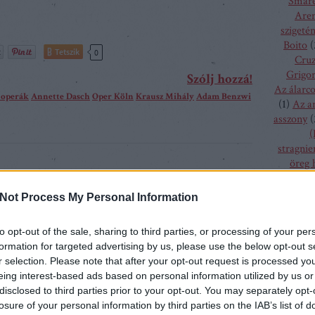
Smare
Aren
szigeté
Boito
(
Tetszik
0
Cru
Grigor
Szólj hozzá!
Az álarc
 operák
Annette Dasch
Oper Köln
Krausz Mihály
Adam Benzwi
(
1
)
Az a
asszony
(
(
stragnie
öreg 
szűz
(
1
)
bolygó h
Not Process My Personal Information
csalogán
lábbis erre utal, hogy a Richard-Wagner-Festspiele
csodála
olyan régen kizárólag több éves várólistákon keresztül
to opt-out of the sale, sharing to third parties, or processing of your per
fából fa
napság facebook hirdetéseken toboroznak nézőket. Úgy
formation for targeted advertising by us, please use the below opt-out s
menyass
r selection. Please note that after your opt-out request is processed y
ves fesztivál elpusztíthatatlannak vélt nimbusza
A hallga
eing interest-based ads based on personal information utilized by us or
 jókora hullámvölgybe került. Ha valaki osztályon felüli
sze
disclosed to third parties prior to your opt-out. You may separately opt-
h
ma nem feltétlenül utazik a kis bajor városba, ahol a
losure of your personal information by third parties on the IAB’s list of
kamé