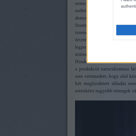
nemcsak korának kiemelked
authenti
méltóságteljes és bensőség
demonstrálja a mindenkori vez
Staatsoper legjelentőseb
intendatúrájának idejére esik
őrizték meg a kiemelkedően 
legprogresszívebb operaháza
átütnie a magyar sajtó inge
Hindemith műve nyomán
San
a produkció naturalizmusa lát
sem vetemedett, hogy első kéz
hét meghirdetett előadás ne
esténként nagyobb tömegek vára