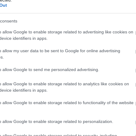
Meht
Out
Benedik
(
15
)
Ber
consents
Bernd 
de Bill
o allow Google to enable storage related to advertising like cookies on
s fináléja - Fotó: ©
Martin Sigmund
(
2
)
Birg
evice identifiers in apps.
Bohémé
Chr
o allow my user data to be sent to Google for online advertising
Mi
s.
Jovano
Tetszik
0
Brenda
to allow Google to send me personalized advertising.
Fass
Szólj hozzá!
Bubik Á
r
Parsifal
Cornelius Meister
Calixto Bieito
Staatsoper Stuttgart
o allow Google to enable storage related to analytics like cookies on
Bieito
(
5
evice identifiers in apps.
Ny
Cami
o allow Google to enable storage related to functionality of the website
Car
He
alok
Web
o allow Google to enable storage related to personalization.
Casa Ve
Cele
 dél-nyugati végvára. Az 1912-ben átadott Staatstheater
o allow Google to enable storage related to security, including