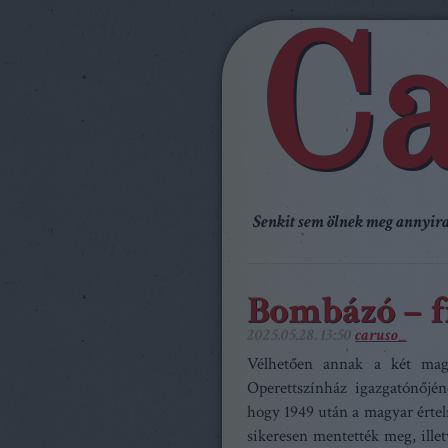
Ca
Senkit sem ölnek meg annyira,
Bombázó – 
2025.05.28. 13:50
caruso_
Vélhetően annak a két magy
Operettszínház igazgatónőjé
hogy 1949 után a magyar értelm
sikeresen mentették meg, ille