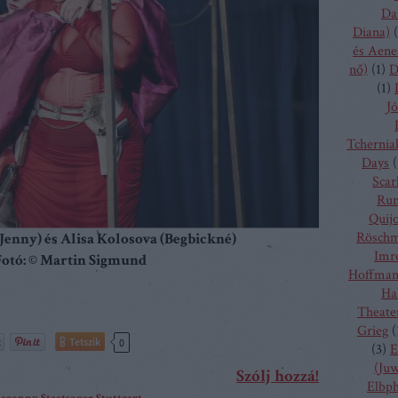
Da
Diana)
(
és Aene
nő)
(
1
)
D
(
1
)
Jó
Tchernia
Days
(
Scarl
Run
Quij
Rösch
 (Jenny) és Alisa Kolosova (Begbickné)
Imr
otó: ©
Martin Sigmund
Hoffma
Ha
Theate
Grieg
(
Tetszik
0
(
3
)
E
(Juw
Szólj hozzá!
Elbp