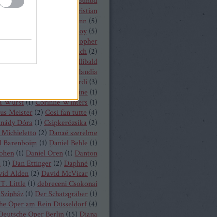
 Castronovo
(
1
)
Charles Gounod
hrisopher Maltman
(
1
)
Christian
ost
(
2
)
Christian Thielemann
(
5
)
tine Schäfer
(
1
)
Christof Loy
(
5
)
topher Maltman
(
1
)
Christopher
ris
(
2
)
Christoph Eschenbach
(
2
)
ph Pohl
(
4
)
Christoph Willibald
k
(
3
)
Claude Debussy
(
4
)
Claudia
hnke
(
3
)
Claudio Monteverdi
(
3
)
uth
(
4
)
Clémentine Margaine
(
1
)
a Wurst
(
1
)
Corinne Winters
(
1
)
us Meister
(
2
)
Cosi fan tutte
(
4
)
inády Dóra
(
1
)
Csipkerózsika
(
2
)
Michieletto
(
2
)
Danaé szerelme
l Barenboim
(
1
)
Daniel Behle
(
1
)
Cohen
(
1
)
Daniel Oren
(
1
)
Danton
a
(
1
)
Dan Ettinger
(
2
)
Daphné
(
1
)
vid Alden
(
2
)
David McVicar
(
1
)
T. Little
(
1
)
debreceni Csokonai
Színház
(
1
)
Der Schatzgräber
(
1
)
he Oper am Rein Düsseldorf
(
4
)
Deutsche Oper Berlin
(
15
)
Diana