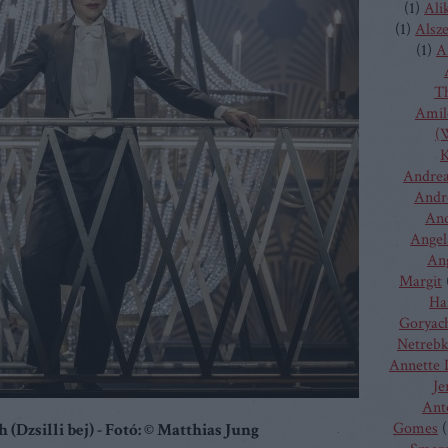
(
1
)
Ali
(
1
)
Alsz
(
1
)
A
T
Amilc
(W
K
Andrea
Andr
And
Angel
Ang
Margit
Ha
Goryac
Netreb
Annette 
Je
Ant
Gomes
(
(Dzsilli bej) - Fotó: © Matthias Jung