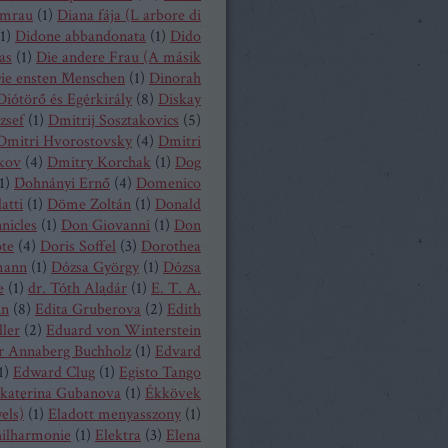
mrau
(
1
)
Diana fája (L arbore di
1
)
Didone abbandonata
(
1
)
Dido
as
(
1
)
Die andere Frau (A másik
ie ensten Menschen
(
1
)
Dinorah
Diótörő és Egérkirály
(
8
)
Diskay
zsef
(
1
)
Dmitrij Sosztakovics
(
5
)
Dmitri Hvorostovsky
(
4
)
Dmitri
kov
(
4
)
Dmitry Korchak
(
1
)
Dog
1
)
Dohnányi Ernő
(
4
)
Domenico
atti
(
1
)
Döme Zoltán
(
1
)
Donald
nicles
(
1
)
Don Giovanni
(
1
)
Don
ote
(
4
)
Doris Soffel
(
3
)
Dorothea
mann
(
1
)
Dózsa György
(
1
)
Dózsa
e
(
1
)
dr. Tóth Aladár
(
1
)
E. T. A.
nn
(
8
)
Edita Gruberova
(
2
)
Edith
ller
(
2
)
Eduard von Winterstein
r Annaberg Buchholz
(
1
)
Edvard
1
)
Edward Clug
(
1
)
Egisto Tango
katerina Gubanova
(
1
)
Ékkövek
els)
(
1
)
Eladott menyasszony
(
1
)
hilharmonie
(
1
)
Elektra
(
3
)
Elena