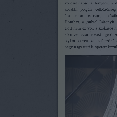
vörösre tapsolta tenyerét a d
korábbi polgári célközönsé
államosított teátrum, s késő
Honthyt, a „hülye” Rátonyit, 
előtt nem ez volt a szokásos 
könnyed szórakozást ígérő z
olykor operetteket is játszó 
négy nagyszériás operett közül