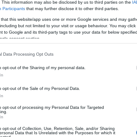
 ezen felül nem sok valódi örömet tartogat. A turista-
. This information may also be disclosed by us to third parties on the
IA
kékszaká
g kapni és az éttermi számlák is szemtelenül magasak. A
Participants
that may further disclose it to other third parties.
A láng
(
ratlan, de székei legendásan kényelmetlenek, a Zöld
Gatsby
 that this website/app uses one or more Google services and may gath
 idillikus piknikezni az előadások szüneteiben – de
(
2
)
A 
including but not limited to your visit or usage behaviour. You may click 
armesterek, a Wagner-specialista világnagyságok, az
pu
 to Google and its third-party tags to use your data for below specifi
 ének- és zenekar, és hol vannak a nemzetközi
rózsa
ogle consent section.
szere
 rendezőegyéniségek!?
t
l Data Processing Opt Outs
varázs
víg n
o opt-out of the Sharing of my personal data.
Ba
Savoy
In
Miklós
(
Barabás
o opt-out of the Sale of my Personal Data.
In
Podma
(
9
)
B
to opt-out of processing my Personal Data for Targeted
ing.
Bartók
In
(
Münch
o opt-out of Collection, Use, Retention, Sale, and/or Sharing
Konce
ersonal Data that Is Unrelated with the Purposes for which it
lected.