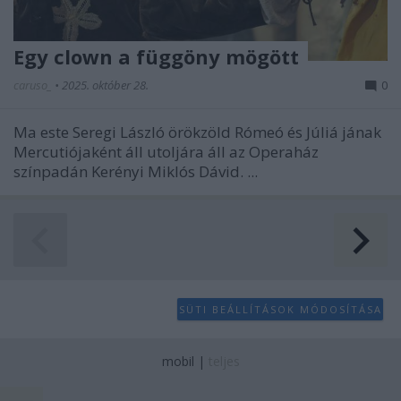
Egy clown a függöny mögött
caruso_
•
2025. október 28.
0
Ma este Seregi László örökzöld
Rómeó és Júliá
jának
Mercutiójaként áll utoljára áll az Operaház
színpadán Kerényi Miklós Dávid. ...
SÜTI BEÁLLÍTÁSOK MÓDOSÍTÁSA
mobil
|
teljes