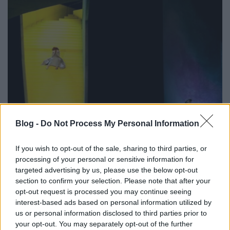
Blog -
Do Not Process My Personal Information
Elidegenedtek
If you wish to opt-out of the sale, sharing to third parties, or
caruso_
•
2026. július 17.
0
processing of your personal or sensitive information for
targeted advertising by us, please use the below opt-out
Az operaházak ritkán tekintenek hátrafelé az időben,
section to confirm your selection. Please note that after your
s csak elvétve foglalkoznak tudatosan azzal az
opt-out request is processed you may continue seeing
egyébiránt meghatározó kérdéssel, hogy ...
interest-based ads based on personal information utilized by
us or personal information disclosed to third parties prior to
your opt-out. You may separately opt-out of the further