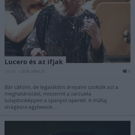
Lucero és az ifjak
caruso_
•
2026. július 21.
0
Bár cáfolni, de legalábbis árnyalni szokták azt a
meghatározást, miszerint a zarzuela
tulajdonképpen a spanyol operett. A műfaj
virágkora egybeesik ...