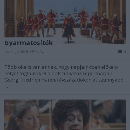
Gyarmatosítók
caruso_
•
2026. július 24.
0
Több oka is van annak, hogy napjainkban előkelő
helyet foglalnak el a dalszínházak repertoárján
Georg Friedrich Händel évszázadokon át szunnyadó
...