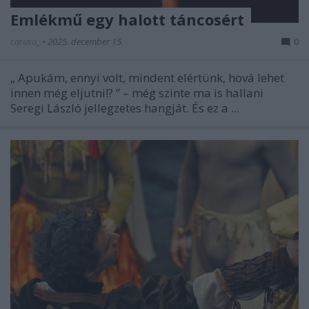
Emlékmű egy halott táncosért
caruso_
•
2025. december 15.
0
„
Apukám, ennyi volt, mindent elértünk, hová lehet
innen még eljutni!?
” – még szinte ma is hallani
Seregi László jellegzetes hangját. És ez a ...