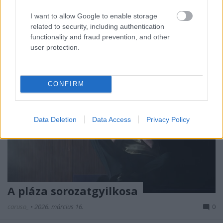
ban nyitotta meg kapuit Róma első ...
I want to allow Google to enable storage
related to security, including authentication
functionality and fraud prevention, and other
user protection.
CONFIRM
Data Deletion
Data Access
Privacy Policy
A pláza sorozatgyilkosa
caruso_
•
2026. március 16.
0