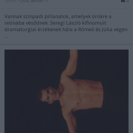
caruso_
•
2026. február 17.
0
Vannak színpadi pillanatok, amelyek örökre a
retinába vésődnek. Seregi László kifinomult
dramaturgiai érzékének hála a
Rómeó és Júlia
végén
...