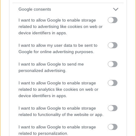
Google consents
I want to allow Google to enable storage
related to advertising like cookies on web or
device identifiers in apps.
I want to allow my user data to be sent to
Google for online advertising purposes.
I want to allow Google to send me
personalized advertising.
I want to allow Google to enable storage
related to analytics like cookies on web or
device identifiers in apps.
A varázslónő foglyai
I want to allow Google to enable storage
caruso_
•
2026. március 26.
0
related to functionality of the website or app.
A pápa városában évszázadokig tiltották a „léha”
I want to allow Google to enable storage
zenés színházat, így csak meglepően későn, 1880-
related to personalization.