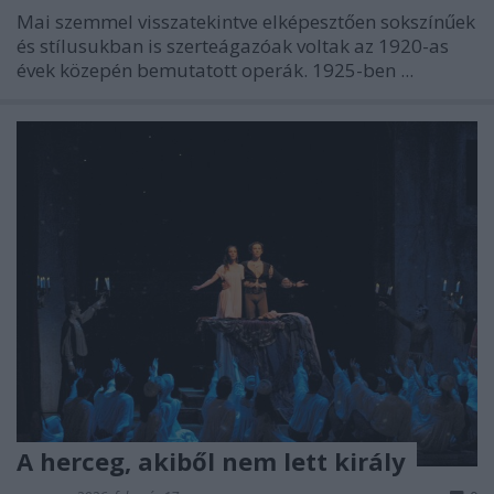
Mai szemmel visszatekintve elképesztően sokszínűek
és stílusukban is szerteágazóak voltak az 1920-as
évek közepén bemutatott operák. 1925-ben ...
A herceg, akiből nem lett király