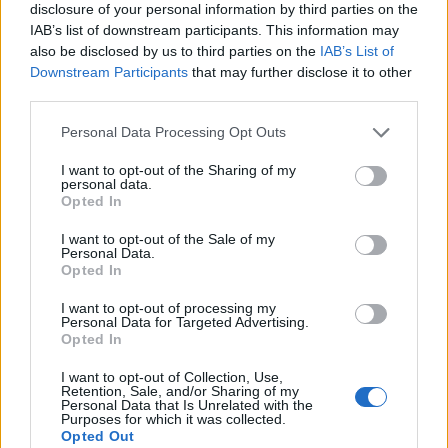
disclosure of your personal information by third parties on the
IAB’s list of downstream participants. This information may
also be disclosed by us to third parties on the
IAB’s List of
Downstream Participants
that may further disclose it to other
third parties.
Please note that this website/app uses one or more Google
Personal Data Processing Opt Outs
services and may gather and store information including but
not limited to your visit or usage behaviour. You may click to
I want to opt-out of the Sharing of my
personal data.
grant or deny consent to Google and its third-party tags to
Opted In
use your data for below specified purposes in below Google
consent section.
I want to opt-out of the Sale of my
Personal Data.
Opted In
A létező világok...
I want to opt-out of processing my
Personal Data for Targeted Advertising.
caruso_
•
2026. július 10.
0
Opted In
I want to opt-out of Collection, Use,
A Deutsche Oper Berlin foyer-jában
Skandalum!
Retention, Sale, and/or Sharing of my
címen készült új kiállítás látható ebben az évadban.
Personal Data that Is Unrelated with the
Purposes for which it was collected.
A tablók végigvezetnek a mindig is kiemelten ...
Opted Out