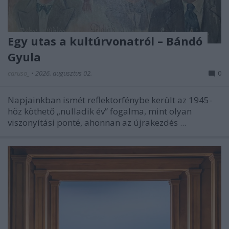
Egy utas a kultúrvonatról – Bándó
Gyula
caruso_
•
2026. augusztus 02.
0
Napjainkban ismét reflektorfénybe került az 1945-
höz köthető „nulladik év” fogalma, mint olyan
viszonyítási ponté, ahonnan az újrakezdés ...