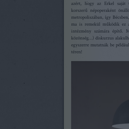
azért, hogy az Erkel saját t
korszerű népoperaként önál
metropoliszában, így Bécsbe
ma is remekül működik ez a
intézmény számára építő. Mi
közönség…) diskurzus alakulh
egyszerre mutatnák be példáu
téren!