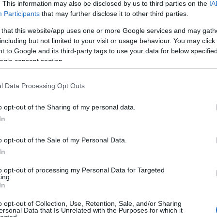
. This information may also be disclosed by us to third parties on the
IA
kékszaká
Participants
that may further disclose it to other third parties.
A láng
(
Gatsby
 that this website/app uses one or more Google services and may gath
(
2
)
A 
including but not limited to your visit or usage behaviour. You may click 
pu
 to Google and its third-party tags to use your data for below specifi
rózsa
ogle consent section.
szere
t
l Data Processing Opt Outs
varázs
víg n
o opt-out of the Sharing of my personal data.
Ba
Savoy
In
Miklós
(
Barabás
o opt-out of the Sale of my Personal Data.
In
Podma
(
9
)
B
to opt-out of processing my Personal Data for Targeted
ing.
Bartók
In
(
tányból - Fotó: © Monika Rittershaus
Münch
o opt-out of Collection, Use, Retention, Sale, and/or Sharing
Konce
ersonal Data that Is Unrelated with the Purposes for which it
der Wien tisztében újabb öt évre megerősített vezetője
lected.