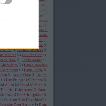
 Castronovo
(
1
)
Charles Gounod
hrisopher Maltman
(
1
)
Christian
ost
(
2
)
Christian Thielemann
(
5
)
tine Schäfer
(
1
)
Christof Loy
(
5
)
topher Maltman
(
1
)
Christopher
ris
(
2
)
Christoph Eschenbach
(
2
)
ph Pohl
(
4
)
Christoph Willibald
k
(
3
)
Claude Debussy
(
4
)
Claudia
hnke
(
3
)
Claudio Monteverdi
(
3
)
uth
(
4
)
Clémentine Margaine
(
1
)
a Wurst
(
1
)
Corinne Winters
(
1
)
us Meister
(
2
)
Cosi fan tutte
(
4
)
inády Dóra
(
1
)
Csipkerózsika
(
2
)
Michieletto
(
2
)
Danaé szerelme
l Barenboim
(
1
)
Daniel Behle
(
1
)
Cohen
(
1
)
Daniel Oren
(
1
)
Danton
a
(
1
)
Dan Ettinger
(
2
)
Daphné
(
1
)
vid Alden
(
2
)
David McVicar
(
1
)
T. Little
(
1
)
debreceni Csokonai
Színház
(
1
)
Der Schatzgräber
(
1
)
he Oper am Rein Düsseldorf
(
4
)
Deutsche Oper Berlin
(
15
)
Diana