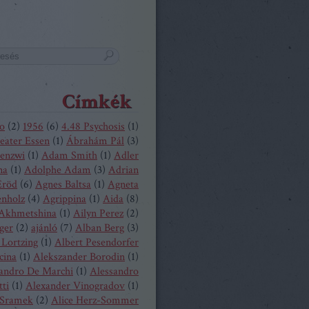
Címkék
o
(
2
)
1956
(
6
)
4.48 Psychosis
(
1
)
eater Essen
(
1
)
Ábrahám Pál
(
3
)
enzwi
(
1
)
Adam Smith
(
1
)
Adler
na
(
1
)
Adolphe Adam
(
3
)
Adrian
Eröd
(
6
)
Agnes Baltsa
(
1
)
Agneta
enholz
(
4
)
Agrippina
(
1
)
Aida
(
8
)
 Akhmetshina
(
1
)
Ailyn Perez
(
2
)
ger
(
2
)
ajánló
(
7
)
Alban Berg
(
3
)
 Lortzing
(
1
)
Albert Pesendorfer
cina
(
1
)
Alekszander Borodin
(
1
)
andro De Marchi
(
1
)
Alessandro
tti
(
1
)
Alexander Vinogradov
(
1
)
 Sramek
(
2
)
Alice Herz-Sommer