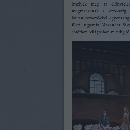
(melyek még az előnytelen 
megmaradnak a közönség r
látványtervezőkkel egyenrangú
illeti, ugyanis Alexander Siv
sötétben-világosban mindig jól