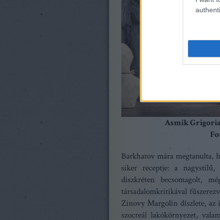
authenti
Asmik Grigoria
Fo
Barkhatov mára megtanulta, h
siker receptje: a nagystílű,
diszkréten becsomagolt, mé
társadalomkritikával fűszere
Zinovy Margolin díszlete, az 
szocreál lakókörnyezet, vala