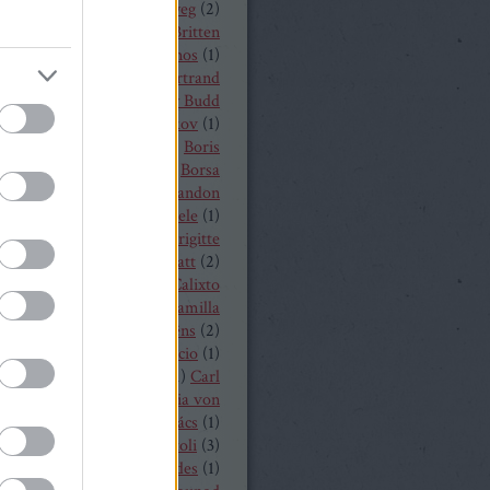
a
(
1
)
Békés András
(
2
)
bélyeg
(
2
)
t von Peter
(
1
)
Benjamin Britten
czelly István
(
1
)
Berkes János
(
1
)
Alois Zimmermann
(
4
)
Bertrand
y
(
2
)
beszámoló
(
268
)
Billy Budd
it Nilsson
(
1
)
Bogdan Volkov
(
1
)
let
(
2
)
Borisz Godunov
(
1
)
Boris
istoff
(
1
)
Boross Csilla
(
1
)
Borsa
klós
(
1
)
Bo Skovhus
(
4
)
Brandon
vich
(
3
)
Bregenzer Festspiele
(
1
)
 Rae
(
1
)
Bretz Gábor
(
5
)
Brigitte
baender
(
1
)
Brindley Sherratt
(
2
)
rpád
(
1
)
Buzás Viktor
(
1
)
Calixto
)
Cameron Shahbazi
(
2
)
Camilla
lund
(
3
)
Camille Saint-Saëns
(
2
)
lle Saint Saens
(
2
)
Capriccio
(
1
)
dillac
(
1
)
Carlo Bergonzi
(
1
)
Carl
inrich Graun
(
1
)
Carl Maria von
er
(
5
)
Carmen
(
2
)
Cár és ács
(
1
)
rdi
(
3
)
cd
(
15
)
Cecilia Bartoli
(
3
)
ng Mária
(
2
)
Chabert ezredes
(
1
)