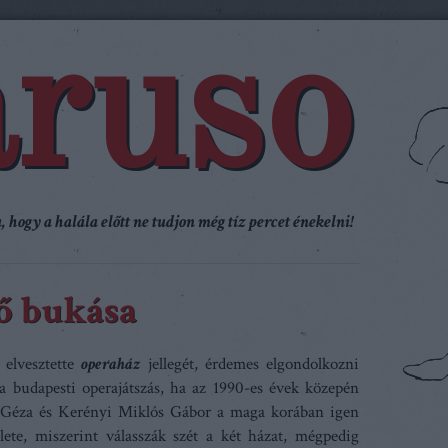
ruso
 hogy a halála előtt ne tudjon még tíz percet énekelni!
ő bukása
 elvesztette
operaház
jellegét, érdemes elgondolkozni
a budapesti operajátszás, ha az 1990-es évek közepén
 Géza és Kerényi Miklós Gábor a maga korában igen
lete, miszerint válasszák szét a két házat, mégpedig