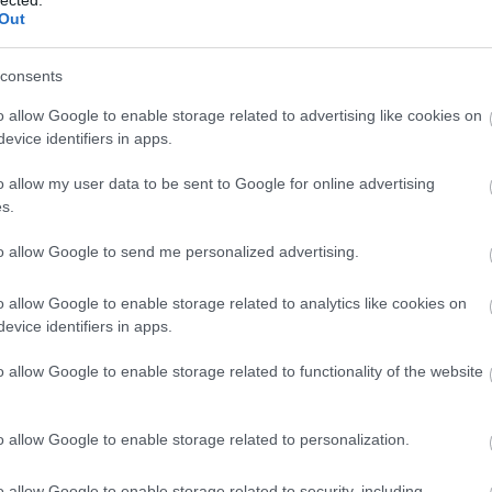
Meht
ctor nem kockáztatott nagyot, amikor az alkotókat és a
Out
Benedik
 hiszen a jelenlegi progresszív nemzetközi élmezőnyt
(
15
)
Ber
ra. Vasily Barkhatov azok közé a ritka kortárs
consents
Bernd 
 akik el tudják olvasni egy adott mű partitúráját és
de Bill
o allow Google to enable storage related to advertising like cookies on
a releváns problémáira adott válaszként tudják színpadra
(
2
)
Birg
evice identifiers in apps.
Bohémé
bécsi produkcióban szó sem volt ezüst sarlóval levágott
Chr
lszakállas, lándzsa-rázó ókori figurákról sem, hiszen
o allow my user data to be sent to Google for online advertising
Mi
 jegyző Felice Romaninál bármelyik
Asterix
-képregényt
s.
Jovano
eretekkel rendelkezik a letűnt druida kultúráról. A mű
Brenda
to allow Google to send me personalized advertising.
ztán koloritként használták az áthallásos témát, mint
Fass
erdi a
Nabucco
estében. A korabeli közönség pedig
Bubik Á
o allow Google to enable storage related to analytics like cookies on
átványvilág mögötti aktuális mondanivalót.
Bieito
(
5
evice identifiers in apps.
Ny
Cami
o allow Google to enable storage related to functionality of the website
Car
He
Web
o allow Google to enable storage related to personalization.
Casa Ve
Cele
o allow Google to enable storage related to security, including