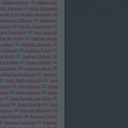
k Abdukayumov
(
2
)
Almási Sári
eghy Kálmán
(
3
)
Alvis Hermanis
mahl és az éjszakai látogatók
(
1
)
Ambrogio Maestri
(
1
)
Ambroise
homas
(
3
)
Amélie Niermeyer
(
1
)
are Ponchielli
(
1
)
Amit akartok
as ihr wollt)
(
1
)
Andreas Bauer
anabas
(
5
)
Andreas Homoki
(
1
)
s Schager
(
3
)
Andreas Scholl
(
1
)
ea Breth
(
2
)
Andrea Chénier
(
2
)
ré Schuen
(
4
)
Äneas Humm
(
2
)
a Denoke
(
2
)
Angelica nővér
(
3
)
elika Kirchschlager
(
1
)
Angerer
(
1
)
Anita Rachvelishvili
(
2
)
Anja
rteros
(
1
)
Anja Kampe
(
2
)
Anna
hova
(
2
)
Anna Larsson
(
2
)
Anna
ko
(
1
)
Anna Sophie von Otter
(
3
)
Dasch
(
5
)
Anne Roselle
(
2
)
Ante
rkunica
(
2
)
Antoine Mariotte
(
1
)
onín Dvorák
(
4
)
Antonio Carlos
1
)
Antonio Pappano
(
1
)
Antonio