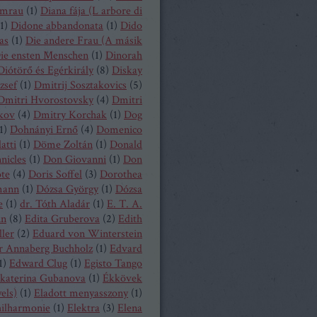
mrau
(
1
)
Diana fája (L arbore di
1
)
Didone abbandonata
(
1
)
Dido
as
(
1
)
Die andere Frau (A másik
ie ensten Menschen
(
1
)
Dinorah
Diótörő és Egérkirály
(
8
)
Diskay
zsef
(
1
)
Dmitrij Sosztakovics
(
5
)
Dmitri Hvorostovsky
(
4
)
Dmitri
kov
(
4
)
Dmitry Korchak
(
1
)
Dog
1
)
Dohnányi Ernő
(
4
)
Domenico
atti
(
1
)
Döme Zoltán
(
1
)
Donald
nicles
(
1
)
Don Giovanni
(
1
)
Don
ote
(
4
)
Doris Soffel
(
3
)
Dorothea
mann
(
1
)
Dózsa György
(
1
)
Dózsa
e
(
1
)
dr. Tóth Aladár
(
1
)
E. T. A.
nn
(
8
)
Edita Gruberova
(
2
)
Edith
ller
(
2
)
Eduard von Winterstein
r Annaberg Buchholz
(
1
)
Edvard
1
)
Edward Clug
(
1
)
Egisto Tango
katerina Gubanova
(
1
)
Ékkövek
els)
(
1
)
Eladott menyasszony
(
1
)
hilharmonie
(
1
)
Elektra
(
3
)
Elena