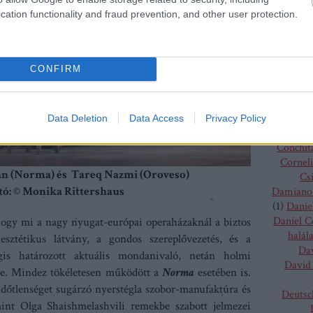
Charles
cation functionality and fraud prevention, and other user protection.
(
4
)
C
J
Chris
Chris
CONFIRM
Vent
Christo
Gluc
Ma
Data Deletion
Data Access
Privacy Policy
Claus G
Conchit
Corneli
n (Norma) és Tareq Nazmi (Oroveso)
Cs
tó: © Monika Rittershaus
Damiano 
(
1
)
Danie
Daniel 
ogy mi a nagy nyugat-európai operaházaknál a biztos
halál
 esztétikus látvány, a gondos szereplővezetés, és a
Da
gis határozott aktuális mondanivaló, netán holmi
David 
zve. Mindez tökéletesen működött a
Norma
esetében is.
időtlenséget sugárzó nyerstégla szobor-manufaktúra és
Deutsc
mint Olga Shaishmelashvili remekbe szabott jelmezei