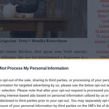
Smare
Aren
szigeté
Boito
(
Cru
Grigor
Az álarc
(
1
)
Az a
igorian - Fotó: © Monika Rittershaus
asszony
(
(
nló történt Bécsben, ahol ugyan nem Verdi operáját,
stragnie
öreg 
e műsorára alig egy hét különbséggel a Staatsoper és
a
szűz
(
1
)
 mindkét színház évekre előre tervez, kizárt, hogy ne
bolygó h
Not Process My Personal Information
et, tehát tudatosan vállalták ezt a kulturális csörtét.
csalogán
ny produkciói teljesen más alapokra épülnek. Míg a
csodála
to opt-out of the sale, sharing to third parties, or processing of your per
án – esztétikus szépelgésnek tűnik (az előadás-sorozatot
fából fa
formation for targeted advertising by us, please use the below opt-out s
ehezítette), addig a frissen felújított Theater an der
menyass
r selection. Please note that after your opt-out request is processed y
zadi zenés színházzá magasztosult. S ami a legfőbb
A hallga
eing interest-based ads based on personal information utilized by us or
sze
ír egyszerre két új
Normá
t – legalábbis erre utal, hogy
disclosed to third parties prior to your opt-out. You may separately opt-
h
ni.
losure of your personal information by third parties on the IAB’s list of
kamé