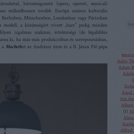
ársulattal, háromtagozatú (opera, operett, musical)
lóan működhessen tovább. Európa számos kulturális
n, Berlinben, Münchenben, Londonban vagy Párizsban
 modell, a közönségért vívott „harc” pedig minden
lyen izgalmas szakmai, értelmiségi (de legalábbis
atna ki, ha más-más produkcióban és szereposztásban,
l a
Macbeth
et az Andrássy úton és a II. János Pál pápa
#meto
Aalto Th
Adam B
Adeli
Eich
Aigul
Ain An
Albert
(
1
)
Al
Aless
Scarla
Alfred