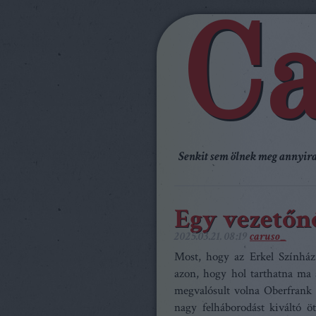
Ca
Senkit sem ölnek meg annyira,
Egy vezetőn
2025.03.21. 08:19
caruso_
Most, hogy az Erkel Színház
azon, hogy hol tarthatna ma 
megvalósult volna Oberfrank
nagy felháborodást kiváltó öt