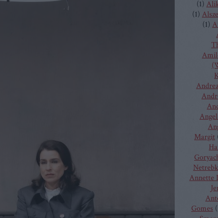
(
1
)
Ali
(
1
)
Alsz
(
1
)
A
T
Amilc
(W
K
Andrea
Andr
And
Angel
Ang
Margit
Ha
Goryac
Netreb
Annette 
Je
Ant
Gomes
(