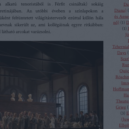
alkatú tenoristából is Férfit csináltak) sokáig
Da
Diana)
(
etinájában. Az utóbbi éveben a színlapokon a
és Aene
ként feltüntetett világítástervezőt ezúttal külön hála
nő)
(
1
)
D
aevnak sikerült az, ami kollégáinak egyre ritkábban:
(
1
)
 látható arcokat varázsolni.
Jó
Tchernia
Days
(
Scarl
Run
Quij
Rösch
Imr
Hoffma
Ha
Theate
Grieg
(
(
3
)
E
(Juw
Elbp