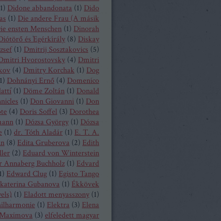
1
)
Didone abbandonata
(
1
)
Dido
as
(
1
)
Die andere Frau (A másik
ie ensten Menschen
(
1
)
Dinorah
Diótörő és Egérkirály
(
8
)
Diskay
zsef
(
1
)
Dmitrij Sosztakovics
(
5
)
Dmitri Hvorostovsky
(
4
)
Dmitri
kov
(
4
)
Dmitry Korchak
(
1
)
Dog
1
)
Dohnányi Ernő
(
4
)
Domenico
atti
(
1
)
Döme Zoltán
(
1
)
Donald
nicles
(
1
)
Don Giovanni
(
1
)
Don
ote
(
4
)
Doris Soffel
(
3
)
Dorothea
mann
(
1
)
Dózsa György
(
1
)
Dózsa
e
(
1
)
dr. Tóth Aladár
(
1
)
E. T. A.
nn
(
8
)
Edita Gruberova
(
2
)
Edith
ller
(
2
)
Eduard von Winterstein
r Annaberg Buchholz
(
1
)
Edvard
1
)
Edward Clug
(
1
)
Egisto Tango
katerina Gubanova
(
1
)
Ékkövek
els)
(
1
)
Eladott menyasszony
(
1
)
hilharmonie
(
1
)
Elektra
(
3
)
Elena
Maximova
(
3
)
elfeledett magyar