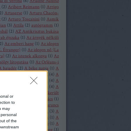
a di Verona
(
6
)
Ariadné Naxosz
n
(
2
)
Aribert Reimann
(
1
)
Arrigo
2
)
Artaserse
(
1
)
Arturo Chacón-
z
(
2
)
Arturo Toscanini
(
1
)
Asmik
ian
(
3
)
Attila
(
2
)
autógramm
(
1
)
osbál
(
2
)
AZ Antikrisztus bukása
rab éjszaka
(
1
)
Az árnyék nélküli
2
)
Az emberi hang
(
1
)
Az idegen
L Étranger)
(
1
)
Az idegen nő (La
ra)
(
2
)
Az istenek alkonya
(
1
)
Az
hölgy látogatása
(
1
)
Az Orléans-i
A bajadér
(
2
)
A béke napja
(
1
)
A
ollandi
(
8
)
A bűvös vadász
(
4
)
A
y
(
1
)
A csavar fordul egyet
(
4
)
A
tos mandarin
(
1
)
A diótörő
(
4
)
A
ragott királyfi
(
2
)
A félresikerült
sonal or
zonycsere
(
1
)
A genti kovács
(
1
)
ection to
tag asszony
(
1
)
A három narancs
ou may
relmese
(
1
)
A hattyúk tava
(
3
)
A
 personal
oltak házából
(
1
)
A játékos
(
1
)
A
out of the
liás hölgy
(
1
)
A kegyencnő
(
1
)
A
 downstream
llú herceg vára
(
5
)
A köpeny
(
3
)