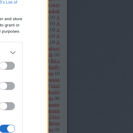
B’s List of
1
)
A loudoni ördögök
(
1
)
A nagy
(
1
)
A nürnbergi mesterdalnokok
Nyugat lánya
(
2
)
A próféta
(
1
)
A
er and store
ritánok
(
1
)
A Rajna kincse
(
5
)
A
to grant or
lovag
(
1
)
A sevillai borbély
(
3
)
A
ed purposes
lmeslevél
(
1
)
A távoli hang
(
1
)
A
rubadúr
(
2
)
A varázsfuvola
(
3
)
A
lónő
(
1
)
A walkür
(
3
)
A windsori
ők
(
1
)
A zsidónő
(
2
)
Bajazzók
(
2
)
lassa Sándor
(
1
)
balett
(
54
)
Bál a
ban
(
3
)
Bánffy Katalin
(
1
)
Bánffy
5
)
Bánk bán
(
1
)
Bánó András
(
1
)
 Marianna
(
4
)
Barbara Hannigan
(
1
)
báró Orczy Bódog
(
1
)
báró
niczky Frigyes
(
1
)
Barrie Kosky
ársony Dóra
(
2
)
Bartók Béla
(
8
)
 Péter
(
2
)
Bayerische Staatsoper
19
)
Bayerische Theaterakademie
en
(
12
)
Bayreuth
(
7
)
Bécsi Újévi
rt
(
1
)
Bedrich Smetana
(
1
)
Bejun
a
(
1
)
Békés András
(
2
)
bélyeg
(
2
)