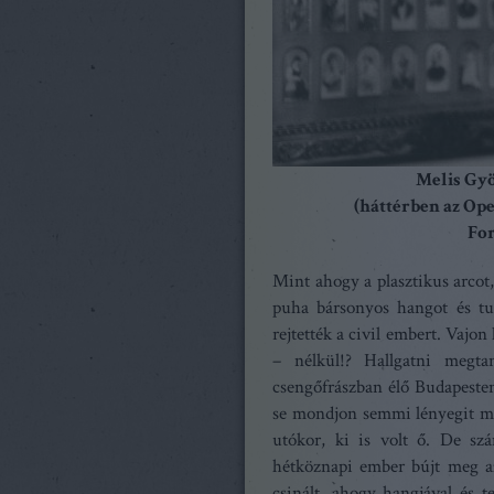
Melis Gyö
(háttérben az Ope
Fo
Mint ahogy a plasztikus arcot, 
puha bársonyos hangot és t
rejtették a civil embert. Vajon
– nélkül!? Hallgatni megtan
csengőfrászban élő Budapesten
se mondjon semmi lényegit ma
utókor, ki is volt ő. De sz
hétköznapi ember bújt meg az
csinált, ahogy hangjával és t