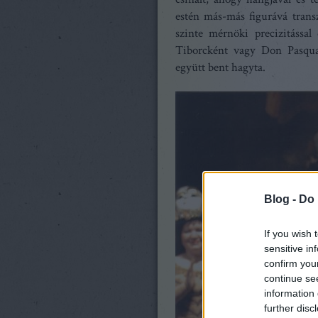
estén más-más figurává trans
szinte mérnöki precizitással
Tiborcként vagy Don Pasqual
együtt bent hagyta.
Blog -
Do 
If you wish 
sensitive in
confirm you
continue se
information 
further disc