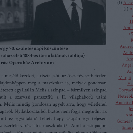
(
1
)
Alsz
(
1
)
A
T
Amilc
(W
K
Andrea
rgy 70. születésnapi köszöntése
Andr
raház első 1884-es társulatának tablója)
And
rrás: Operaház Archívum
Angel
Ang
a mesélő kezeket, a tiszta szót, az összetéveszthetetlen
Margit
ulajdonképpen még a maszkokat is, melyek gondosan
Ha
 létezett egyáltalán Melis a színpad – bármilyen színpad
Goryac
Netreb
ult a szarvasi parasztfiú a II. világháború utáni
Annette 
. Melis mindig gondosan ügyelt arra, hogy véletlenül
Je
gáról. Nyilatkozataiból biztos nem fogja megtudni az
Ant
ámít ez egyáltalán? Lehet, hogy csupán egy teljesen
Gomes
(
 ezerféle varázslatos maszk alatt? Amit a színpadon
Smare
estével eltűnt az adott szerep mögött, ahogy többezer