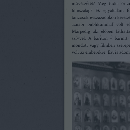
művészetét? Meg tudta őrizn
filmszalag? És egyáltalán,
táncosok évszázadokon keresztü
aznapi publikummal volt el
Márpedig aki élőben láthat
szívvel. A bariton – bármit 
mondott vagy filmben szerepelt
volt az emberekre. Ezt is adom