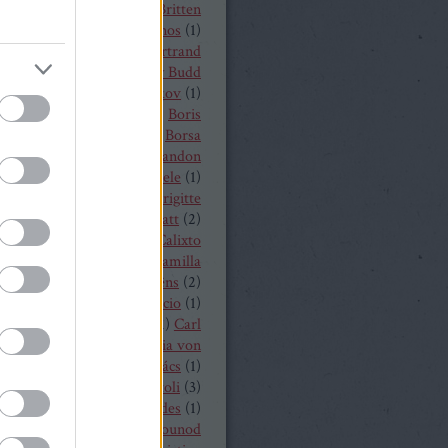
t von Peter
(
1
)
Benjamin Britten
czelly István
(
1
)
Berkes János
(
1
)
Alois Zimmermann
(
4
)
Bertrand
y
(
2
)
beszámoló
(
268
)
Billy Budd
it Nilsson
(
1
)
Bogdan Volkov
(
1
)
let
(
2
)
Borisz Godunov
(
1
)
Boris
istoff
(
1
)
Boross Csilla
(
1
)
Borsa
klós
(
1
)
Bo Skovhus
(
4
)
Brandon
vich
(
3
)
Bregenzer Festspiele
(
1
)
 Rae
(
1
)
Bretz Gábor
(
5
)
Brigitte
baender
(
1
)
Brindley Sherratt
(
2
)
rpád
(
1
)
Buzás Viktor
(
1
)
Calixto
)
Cameron Shahbazi
(
2
)
Camilla
lund
(
3
)
Camille Saint-Saëns
(
2
)
lle Saint Saens
(
2
)
Capriccio
(
1
)
dillac
(
1
)
Carlo Bergonzi
(
1
)
Carl
inrich Graun
(
1
)
Carl Maria von
er
(
5
)
Carmen
(
2
)
Cár és ács
(
1
)
rdi
(
3
)
cd
(
15
)
Cecilia Bartoli
(
3
)
ng Mária
(
2
)
Chabert ezredes
(
1
)
 Castronovo
(
1
)
Charles Gounod