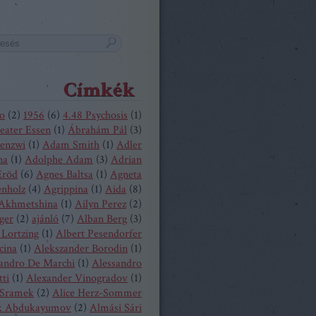
Címkék
o
(
2
)
1956
(
6
)
4.48 Psychosis
(
1
)
eater Essen
(
1
)
Ábrahám Pál
(
3
)
enzwi
(
1
)
Adam Smith
(
1
)
Adler
na
(
1
)
Adolphe Adam
(
3
)
Adrian
Eröd
(
6
)
Agnes Baltsa
(
1
)
Agneta
enholz
(
4
)
Agrippina
(
1
)
Aida
(
8
)
 Akhmetshina
(
1
)
Ailyn Perez
(
2
)
ger
(
2
)
ajánló
(
7
)
Alban Berg
(
3
)
 Lortzing
(
1
)
Albert Pesendorfer
cina
(
1
)
Alekszander Borodin
(
1
)
andro De Marchi
(
1
)
Alessandro
tti
(
1
)
Alexander Vinogradov
(
1
)
 Sramek
(
2
)
Alice Herz-Sommer
k Abdukayumov
(
2
)
Almási Sári