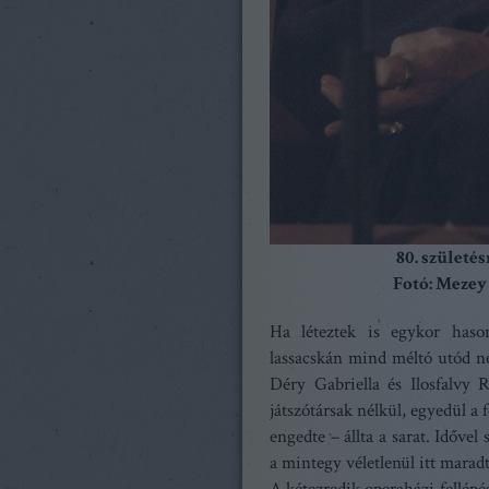
80. születé
Fotó: Mezey
Ha léteztek is egykor hason
lassacskán mind méltó utód nél
Déry Gabriella és Ilosfalvy
játszótársak nélkül, egyedül a 
engedte – állta a sarat. Idővel
a mintegy véletlenül itt marad