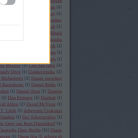
hrisopher Maltman
(
1
)
Christian
ost
(
2
)
Christian Thielemann
(
5
)
tine Schäfer
(
1
)
Christof Loy
(
5
)
topher Maltman
(
1
)
Christopher
ris
(
2
)
Christoph Eschenbach
(
2
)
ph Pohl
(
4
)
Christoph Willibald
k
(
3
)
Claude Debussy
(
4
)
Claudia
hnke
(
3
)
Claudio Monteverdi
(
3
)
uth
(
4
)
Clémentine Margaine
(
1
)
a Wurst
(
1
)
Corinne Winters
(
1
)
us Meister
(
2
)
Cosi fan tutte
(
4
)
inády Dóra
(
1
)
Csipkerózsika
(
2
)
Michieletto
(
2
)
Danaé szerelme
l Barenboim
(
1
)
Daniel Behle
(
1
)
Cohen
(
1
)
Daniel Oren
(
1
)
Danton
a
(
1
)
Dan Ettinger
(
2
)
Daphné
(
1
)
vid Alden
(
2
)
David McVicar
(
1
)
T. Little
(
1
)
debreceni Csokonai
Színház
(
1
)
Der Schatzgräber
(
1
)
he Oper am Rein Düsseldorf
(
4
)
Deutsche Oper Berlin
(
15
)
Diana
mrau
(
1
)
Diana fája (L arbore di