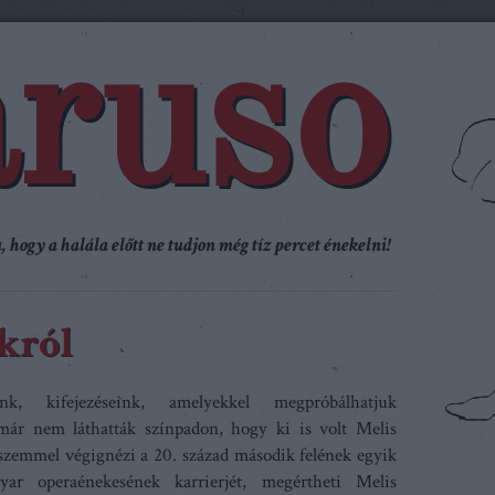
ruso
 hogy a halála előtt ne tudjon még tíz percet énekelni!
król
nk, kifejezéseink, amelyekkel megpróbálhatjuk
már nem láthatták színpadon, hogy ki is volt Melis
szemmel végignézi a 20. század második felének egyik
ar operaénekesének karrierjét, megértheti Melis