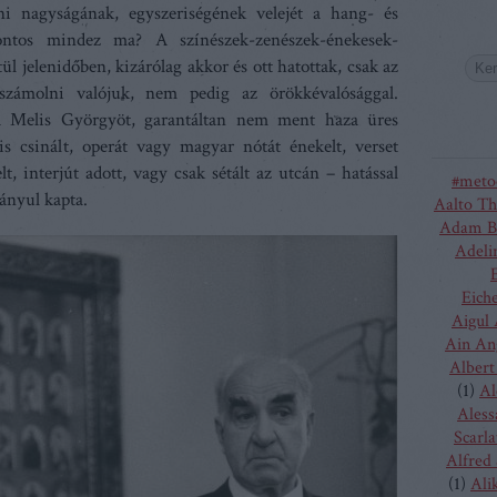
i nagyságának, egyszeriségének velejét a hang- és
 fontos mindez ma? A színészek-zenészek-énekesek-
l jelenidőben, kizárólag akkor és ott hatottak, csak az
számolni valójuk, nem pedig az örökkévalósággal.
ta Melis Györgyöt, garantáltan nem ment haza üres
is csinált, operát vagy magyar nótát énekelt, verset
, interjút adott, vagy csak sétált az utcán – hatással
#meto
ányul kapta.
Aalto Th
Adam B
Adeli
Eich
Aigul
Ain An
Albert
(
1
)
Al
Aless
Scarla
Alfred
(
1
)
Ali