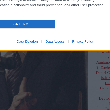
(
4
)
C
cation functionality and fraud prevention, and other user protection.
J
Chris
Chris
Vent
CONFIRM
Christo
Gluc
Ma
Claus G
Data Deletion
Data Access
Privacy Policy
Conchit
Corneli
Cs
Damiano 
(
1
)
Danie
Daniel 
halál
Da
David 
Deutsc
Da