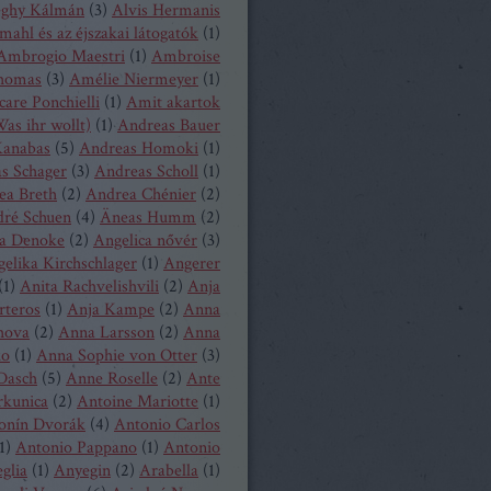
eghy Kálmán
(
3
)
Alvis Hermanis
mahl és az éjszakai látogatók
(
1
)
Ambrogio Maestri
(
1
)
Ambroise
homas
(
3
)
Amélie Niermeyer
(
1
)
are Ponchielli
(
1
)
Amit akartok
as ihr wollt)
(
1
)
Andreas Bauer
anabas
(
5
)
Andreas Homoki
(
1
)
s Schager
(
3
)
Andreas Scholl
(
1
)
ea Breth
(
2
)
Andrea Chénier
(
2
)
ré Schuen
(
4
)
Äneas Humm
(
2
)
a Denoke
(
2
)
Angelica nővér
(
3
)
elika Kirchschlager
(
1
)
Angerer
(
1
)
Anita Rachvelishvili
(
2
)
Anja
rteros
(
1
)
Anja Kampe
(
2
)
Anna
hova
(
2
)
Anna Larsson
(
2
)
Anna
ko
(
1
)
Anna Sophie von Otter
(
3
)
Dasch
(
5
)
Anne Roselle
(
2
)
Ante
rkunica
(
2
)
Antoine Mariotte
(
1
)
onín Dvorák
(
4
)
Antonio Carlos
1
)
Antonio Pappano
(
1
)
Antonio
glia
(
1
)
Anyegin
(
2
)
Arabella
(
1
)