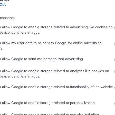
Benedik
Out
(
15
)
Ber
gy köszöntése 80. születésnapján.
Bernd 
ordulón Tiborcként lépett színpadra.
consents
de Bill
 Béla - forrás: Operaház Archívum
(
2
)
Birg
o allow Google to enable storage related to advertising like cookies on
Bohémé
or emelkedett ki a többiek közül, mikorra lett belőle
evice identifiers in apps.
Chr
sodált legenda, akinek megismertük. Őstehetség volt, a
Mi
o allow my user data to be sent to Google for online advertising
lván taníthatatlan – s talán éppen ezért ő maga sem
Jovano
s.
en valószínűleg csak rossz epigonok kerültek volna ki a
Brenda
Fass
t, a megismételhetetlent és átadhatatlant magával vitte.
to allow Google to send me personalized advertising.
Bubik Á
tlan, nem is törekedett arra, hogy pótolják.
Bieito
(
5
o allow Google to enable storage related to analytics like cookies on
Ny
evice identifiers in apps.
Cami
Car
o allow Google to enable storage related to functionality of the website
He
Web
Casa Ve
o allow Google to enable storage related to personalization.
Cele
Charles
o allow Google to enable storage related to security, including