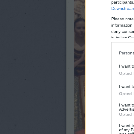
participants
Downstream 
Please note
information 
deny consent
in below Go
Persona
I want t
Opted 
I want t
Opted 
I want 
Advertis
Opted 
I want t
of my P
was col