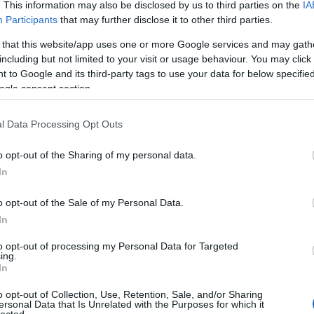
. This information may also be disclosed by us to third parties on the
IA
A láng
(
Participants
that may further disclose it to other third parties.
Gatsby
(
2
)
A 
 that this website/app uses one or more Google services and may gath
pu
including but not limited to your visit or usage behaviour. You may click 
rózsa
 to Google and its third-party tags to use your data for below specifi
szere
ogle consent section.
t
varázs
l Data Processing Opt Outs
víg n
Ba
o opt-out of the Sharing of my personal data.
Savoy
In
Miklós
(
Barabás
o opt-out of the Sale of my Personal Data.
Podma
In
(
9
)
B
Bartók
to opt-out of processing my Personal Data for Targeted
ing.
(
In
Münch
Konce
o opt-out of Collection, Use, Retention, Sale, and/or Sharing
ersonal Data that Is Unrelated with the Purposes for which it
Meht
lected.