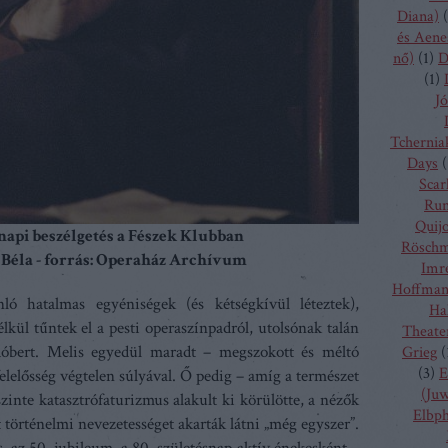
Diana)
(
és Aene
nő)
(
1
)
D
(
1
)
Jó
Tchernia
Days
(
Scarl
Run
Quij
snapi beszélgetés a Fészek Klubban
Rösch
 Béla - forrás: Operaház Archívum
Imr
Hoffma
ló hatalmas egyéniségek (és kétségkívül léteztek),
Ha
kül tűntek el a pesti operaszínpadról, utolsónak talán
Theate
 Róbert. Melis egyedül maradt – megszokott és méltó
Grieg
(
(
3
)
E
felelősség végtelen súlyával. Ő pedig – amíg a természet
(Juw
 szinte katasztrófaturizmus alakult ki körülötte, a nézők
Elbp
t történelmi nevezetességet akarták látni „még egyszer”.