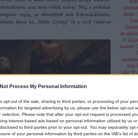
Aren
zformálódott, arra nem voltak szavai. Míg a próbákat
szigeté
Boito
(
 dolgozta végig, az öltözőjéből már Kékszakállúként,
Cru
eként lépett ki, „Melis György”-öt a civil ruháival
Grigor
Az álarc
(
1
)
Az a
asszony
(
(
stragnie
öreg 
szűz
(
1
)
bolygó h
csalogán
Not Process My Personal Information
csodála
fából fa
to opt-out of the sale, sharing to third parties, or processing of your per
menyass
formation for targeted advertising by us, please use the below opt-out s
A hallga
r selection. Please note that after your opt-out request is processed y
sze
eing interest-based ads based on personal information utilized by us or
h
disclosed to third parties prior to your opt-out. You may separately opt-
kamé
losure of your personal information by third parties on the IAB’s list of
kékszaká