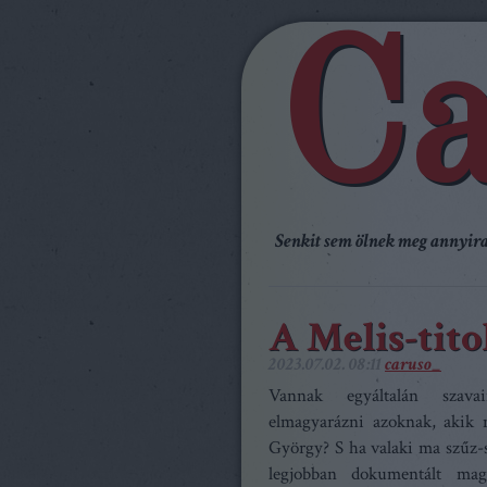
Ca
Senkit sem ölnek meg annyira,
A Melis-tito
2023.07.02. 08:11
caruso_
Vannak egyáltalán szavai
elmagyarázni azoknak, akik 
György? S ha valaki ma szűz-
legjobban dokumentált magy