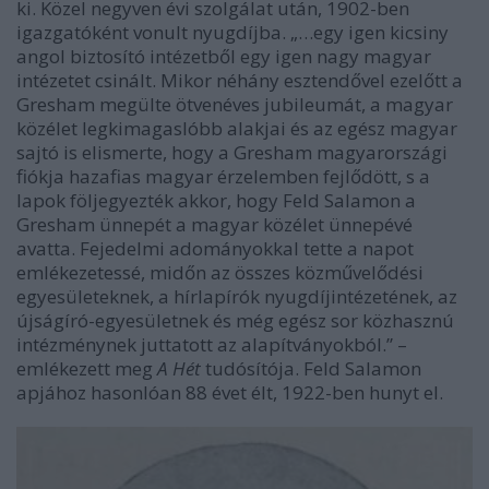
ki. Közel negyven évi szolgálat után, 1902-ben
igazgatóként vonult nyugdíjba. „…egy igen kicsiny
angol biztosító intézetből egy igen nagy magyar
intézetet csinált. Mikor néhány esztendővel ezelőtt a
Gresham megülte ötvenéves jubileumát, a magyar
közélet legkimagaslóbb alakjai és az egész magyar
sajtó is elismerte, hogy a Gresham magyarországi
fiókja hazafias magyar érzelemben fejlődött, s a
lapok följegyezték akkor, hogy Feld Salamon a
Gresham ünnepét a magyar közélet ünnepévé
avatta. Fejedelmi adományokkal tette a napot
emlékezetessé, midőn az összes közművelődési
egyesületeknek, a hírlapírók nyugdíjintézetének, az
újságíró-egyesületnek és még egész sor közhasznú
intézménynek juttatott az alapítványokból.” –
emlékezett meg
A Hét
tudósítója. Feld Salamon
apjához hasonlóan 88 évet élt, 1922-ben hunyt el.