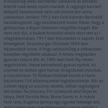
A tiszavirág-életű karmester utódairól és későbbi
éveiről csak kevés nyom maradt. A ragyogó karriert
felépítő Salamonnak nem sok öröme telt volna
utódaiban. Amikor 1912-ben Feld Kálmán Berlinből
hazalátogatott, úgy összeveszett Andor fiával, hogy a
gimnazista a Royal Hotelben meglőtte magát. Bár
nem volt ifjú, a bukott biztosító-elnök részt vett az I.
világháborúban, 1917-ben kitüntetést is kapott. Első
feleségével, Strassburger Oliviával 1894-ben
házasodtak össze. A frigy valószínűleg a sikkasztást
követően végződött válással. A hitves meglepően
gyorsan talpra állt, és 1905-ben Feld Oly néven
vegytisztítót, illetve kelmefestő-gyárat nyitott. Az
üzemek és boltok igen hamar virágzásnak indultak,
a csúcskorban 15 fiókban (többek között a Haris
bazárban) 134 alkalmazottat foglalkoztattak. Bár az
üzletet végig az asszony vezette, idővel segítségére
lett Andor fia (Vaszary Piri színésznő első férje) és
lánya, Feld Sarolta férje, Boros Samu is. A másik
Feld-lány, Eugénia (Jenny) egy ügyvéd felesége lett,
majd megözvegyülve fehérnemű szalont nyitott a