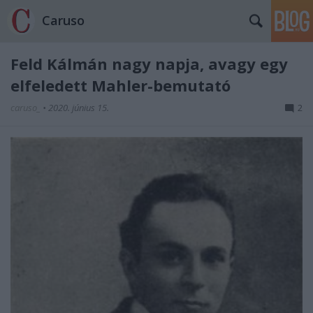
Caruso
Feld Kálmán nagy napja, avagy egy
elfeledett Mahler-bemutató
caruso_
•
2020. június 15.
2