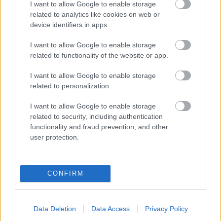
I want to allow Google to enable storage
és biztonságával, amellyel ezt a szövevényes művet
related to analytics like cookies on web or
kidolgozta.” – írta a
Budapest
kritikusa. A konzervatív
device identifiers in apps.
Béldy Izor szerint pedig: „Hogy a hibái és
szertelensége mellett mégis érdekesnek mondható
I want to allow Google to enable storage
művet nálunk előadták, az kizárólag Feld Kálmánnak
related to functionality of the website or app.
érdeme, aki ritka áldozatkészséggel gondoskodott
az anyagi akadályok elhárításáról, azonkívül
I want to allow Google to enable storage
személyesen s egyedül tanította be a nehéz és
related to personalization.
nagyterjedelmű művet, és meglepő ügyességgel
dirigálta pénteken este a közreműködők nagy
I want to allow Google to enable storage
táborát. Feld Kálmán (…) egyszerre, mint kész
related to security, including authentication
dirigens jelent meg előttünk. Hévvel és
functionality and fraud prevention, and other
temperamentummal és mégis meglepő
user protection.
nyugalommal dirigált. Bámulatos hidegvérrel és
szuverén erővel uralkodott a közreműködők és a
hallgatóság vegyes érzelmű táborain. (…) Szó sincs
CONFIRM
róla, érdemesebb műre is fordíthatta volna nagy
munkáját.”
Data Deletion
Data Access
Privacy Policy