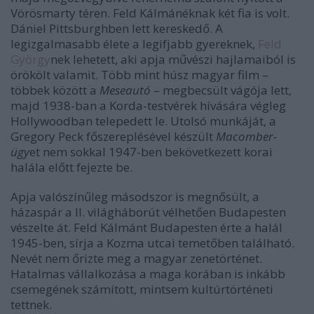
Vörösmarty téren. Feld Kálmánéknak két fia is volt.
Dániel Pittsburghben lett kereskedő. A
legizgalmasabb élete a legifjabb gyereknek,
Feld
György
nek lehetett, aki apja művészi hajlamaiból is
örökölt valamit. Több mint húsz magyar film –
többek között a
Meseautó
– megbecsült vágója lett,
majd 1938-ban a Korda-testvérek hívására végleg
Hollywoodban telepedett le. Utolsó munkáját, a
Gregory Peck főszereplésével készült
Macomber-
ügy
et nem sokkal 1947-ben bekövetkezett korai
halála előtt fejezte be.
Apja valószínűleg másodszor is megnősült, a
házaspár a II. világháborút vélhetően Budapesten
vészelte át. Feld Kálmánt Budapesten érte a halál
1945-ben, sírja a Kozma utcai temetőben található.
Nevét nem őrizte meg a magyar zenetörténet.
Hatalmas vállalkozása a maga korában is inkább
csemegének számított, mintsem kultúrtörténeti
tettnek.