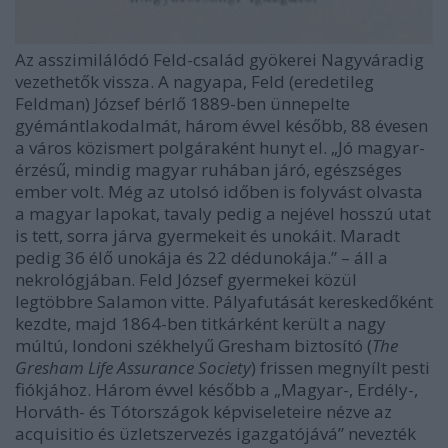
Az asszimilálódó Feld-család gyökerei Nagyváradig
vezethetők vissza. A nagyapa, Feld (eredetileg
Feldman) József bérlő 1889-ben ünnepelte
gyémántlakodalmát, három évvel később, 88 évesen
a város közismert polgáraként hunyt el. „Jó magyar-
érzésű, mindig magyar ruhában járó, egészséges
ember volt. Még az utolsó időben is folyvást olvasta
a magyar lapokat, tavaly pedig a nejével hosszú utat
is tett, sorra járva gyermekeit és unokáit. Maradt
pedig 36 élő unokája és 22 dédunokája.” – áll a
nekrológjában. Feld József gyermekei közül
legtöbbre Salamon vitte. Pályafutását kereskedőként
kezdte, majd 1864-ben titkárként került a nagy
múltú, londoni székhelyű Gresham biztosító (
The
Gresham Life Assurance Society
) frissen megnyílt pesti
fiókjához. Három évvel később a „Magyar-, Erdély-,
Horváth- és Tótországok képviseleteire nézve az
acquisitio és üzletszervezés igazgatójává” nevezték