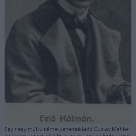
Egy nagy múltú német zeneműkiadó Gustav Mahler
életművét igyekszik kitisztázni és sorra jelenteti meg