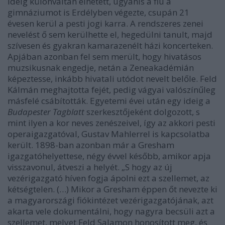
ideig különváltan élhetett, ugyanis a fiú a
gimnáziumot is Erdélyben végezte, csupán 21
évesen kerül a pesti jogi karra. A rendszeres zenei
nevelést ő sem kerülhette el, hegedülni tanult, majd
szívesen és gyakran kamarazenélt házi koncerteken.
Apjában azonban fel sem merült, hogy hivatásos
muzsikusnak engedje, netán a Zeneakadémián
képeztesse, inkább hivatali utódot nevelt belőle. Feld
Kálmán meghajtotta fejét, pedig vágyai valószínűleg
másfelé csábították. Egyetemi évei után egy ideig a
Budapester Tagblatt
szerkesztőjeként dolgozott, s
mint ilyen a kor neves zenészeivel, így az akkori pesti
operaigazgatóval, Gustav Mahlerrel is kapcsolatba
került. 1898-ban azonban már a Gresham
igazgatóhelyettese, négy évvel később, amikor apja
visszavonul, átveszi a helyét. „S hogy az új
vezérigazgató híven fogja ápolni ezt a szellemet, az
kétségtelen. (…) Mikor a Gresham éppen őt nevezte ki
a magyarországi fiókintézet vezérigazgatójának, azt
akarta vele dokumentálni, hogy nagyra becsüli azt a
szellemet, melyet Feld Salamon honosított meg, és