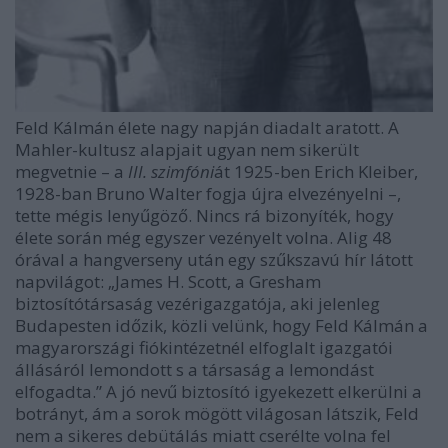
Feld Kálmán élete nagy napján diadalt aratott. A
Mahler-kultusz alapjait ugyan nem sikerült
megvetnie – a
III. szimfóni
át 1925-ben Erich Kleiber,
1928-ban Bruno Walter fogja újra elvezényelni –,
tette mégis lenyűgöző. Nincs rá bizonyíték, hogy
élete során még egyszer vezényelt volna. Alig 48
órával a hangverseny után egy szűkszavú hír látott
napvilágot: „James H. Scott, a Gresham
biztosítótársaság vezérigazgatója, aki jelenleg
Budapesten időzik, közli velünk, hogy Feld Kálmán a
magyarországi fiókintézetnél elfoglalt igazgatói
állásáról lemondott s a társaság a lemondást
elfogadta.” A jó nevű biztosító igyekezett elkerülni a
botrányt, ám a sorok mögött világosan látszik, Feld
nem a sikeres debütálás miatt cserélte volna fel