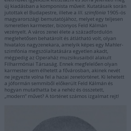
új kiadásban a komponista műveit. Kutatásaik során
jutottak el Budapestre, illetve a
III. szimfónia
1905-ös
magyarországi bemutatójához, melyet egy teljesen
ismeretlen karmester, bizonyos Feld Kálmán
vezényelt. A város zenei élete a századfordulón
meglehetősen behatárolt és átlátható volt, olyan
hivatalos nagyzenekara, amelyik képes egy Mahler-
szimfónia megszólaltatására egyetlen akadt,
mégpedig az Operaház muzsikusaiból alakult
Filharmóniai Társaság. Ennek megfelelően olyan
karmester sem élhetett a fővárosban, akinek nevét
ne jegyezte volna fel a hazai zenetörténet. Ki lehetett
a jóformán semmiből előkerült Feld Kálmán és
hogyan mutathatta be a nehéz és összetett,
„modern” művet? A történet számos izgalmat rejt!