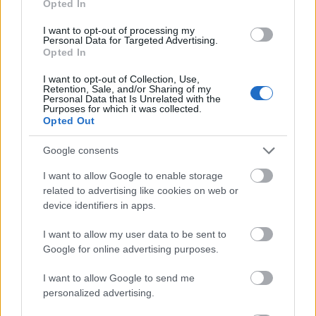
Opted In
I want to opt-out of processing my
Personal Data for Targeted Advertising.
Opted In
A Budapesti Filharmóniai Társaság Zenekara és
Kerner István karmester (1903)
I want to opt-out of Collection, Use,
Retention, Sale, and/or Sharing of my
Personal Data that Is Unrelated with the
Példátlan tett a magyar zenei életben, hogy valaki,
Purposes for which it was collected.
aki sohasem vezényelt nagyzenekart, egymaga
Opted Out
betanítson és elvezényeljen egy olyan összetett
Google consents
művet, mint Mahler a maga korában meglehetősen
modernnek számító szimfóniáját. A kortársak sem
I want to allow Google to enable storage
tudták pontosan megállapítani, hogy mi állhat a tett
related to advertising like cookies on web or
mögött: elhivatottság, megszállottság, vagy egyfajta
device identifiers in apps.
gőg. Bár a Mahler-opus erősen megosztotta a
kritikusokat, a karmesterről kizárólag dicséretek
I want to allow my user data to be sent to
jelentek meg – a koncert jótékony célja bizonyára
Google for online advertising purposes.
megtette a hatását, és az a tény, hogy a Gresham volt
a Magyarországi Hírlapírók Nyugdíjintézetének
I want to allow Google to send me
egyik alapítója. „A zenekart Feld Kálmán vezényelte.
personalized advertising.
Nem szakmabeli zenész. Meglepett nyugodtságával