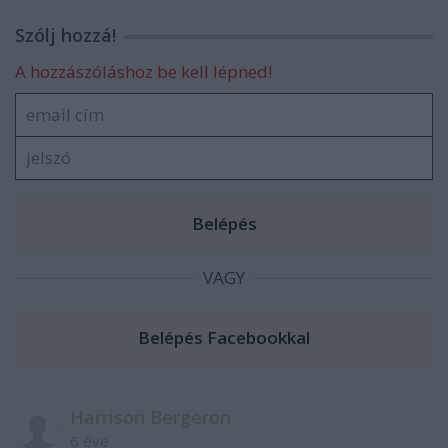
Szólj hozzá!
A hozzászóláshoz be kell lépned!
VAGY
Harrison Bergeron
6 éve