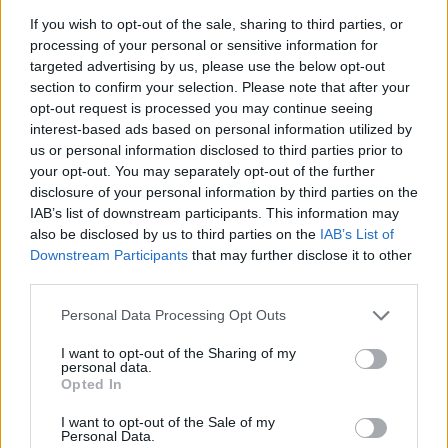
nővére, Justine, Arnold Rose hegedűművész hitvese
If you wish to opt-out of the sale, sharing to third parties, or
és Mihalovich Ödön zeneakadémiai igazgató. Noha
processing of your personal or sensitive information for
maga nem utazott Budapestre, a komponista
targeted advertising by us, please use the below opt-out
elküldte Bécsből a karmester számára piros
section to confirm your selection. Please note that after your
ceruzával kijelölt partitúrát, sőt műben oly fontos
opt-out request is processed you may continue seeing
harangokról és az osztrák szárnykürtművész
interest-based ads based on personal information utilized by
utazásáról is Mahler gondoskodott. A szöveget
us or personal information disclosed to third parties prior to
Várady Sándor fordította, bár az alt-szólót
Therese
your opt-out. You may separately opt-out of the further
Behr
, Arthur Schnabel zongoraművész leendő
disclosure of your personal information by third parties on the
felesége németül énekelte. Feld nemcsak a Vigadót
IAB’s list of downstream participants. This information may
bérelte ki, hanem az Operaház teljes zenekarát, női-
also be disclosed by us to third parties on the
IAB’s List of
és gyermekkarát is ő maga fizette.
Downstream Participants
that may further disclose it to other
third parties.
Please note that this website/app uses one or more Google
Personal Data Processing Opt Outs
services and may gather and store information including but
not limited to your visit or usage behaviour. You may click to
I want to opt-out of the Sharing of my
personal data.
grant or deny consent to Google and its third-party tags to
Opted In
use your data for below specified purposes in below Google
consent section.
I want to opt-out of the Sale of my
Personal Data.