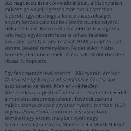
közmegbecsülésnek örvendő állását, a bizonytalan
művész-pályával. Egészen más állt a háttérben.
Kiderült ugyanis, hogy a koncerthez szükséges
anyagi forrásokat a többek között munkahelyéről
sikkasztotta el. Nem sokkal később az is világossá
vált, hogy egyéb tartozásai is voltak, lakásán
többször tartottak árveréseket, 9.000, majd 25.000
korona bevétel reményében. Feldet ekkor hiába
keresték, Berlinbe menekült, és csak októberben tért
vissza Budapestre.
Egy fennmaradt levél szerint 1906 nyarán, amikor
Willem Mengelberg a
VII. szimfónia
előadásához
asszisztenst keresett, Mahler – vélhetően
köszönetképp a pesti előadásért – beajánlotta Feldet
a munkára, eredménytelenül. További szakmai
működésének csupán egyetlen nyoma maradt. 1907
végén a
Konzertsaal
című német szaklapban
közzétett egy esszét, melyben nyolc nagy
karmesterrel (Goldmark, Mahler, Felix Mottl, Nikisch
Artur, Hans Richter, Ernst von Schuch, Richard