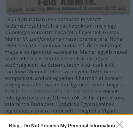
1905 áprilisában igen pontosan tervezett
reklámsorozat indult a napilapokban, mely egy
különleges koncertre hívta fel a figyelmet, Gustav
Mahler
III. szimfóniá
jának hazai premierjére. Noha
1889-ben az
I. szimfónia
budapesti ősbemutatóját
maga a komponista vezényelte, Mahler egyéb művei
szinte teljesen ismeretlenek voltak a magyar
közönség előtt. Az ősbemutatón kívül csak a
III.
szimfónia
Menüett tételét vezényelte 1897-ben a
komponista, amikor egyetlen filharmóniai koncert
erejéig visszatért hazánkba. Így nem csoda, hogy
az
április 14-i jótékony célú hangversenyre
– melyet
Feld igen bölcsen az Otthon írók- és hírlapírók köre,
valamint a Budapesti Újságírók Egyesületének
segítőalapja javára rendezett – megtelt a Vigadó
nagyterme.
Blog -
Do Not Process My Personal Information
A délelőtti főpróbán részt vett többek között Mahler