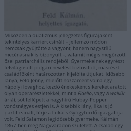
Miközben a dualizmus jellegzetes figurájaként
tekintélyes karriert csinált – jellemző módon
nemcsak gyűjtötte a vagyont, hanem nagystílű
mecénásnak is bizonyult –, valamit mégis megőrzött
ősei patriarchális rendjéből. Gyermekeinek egyrészt
felvilágosult polgári nevelést biztosított, másrészt
családfőként határozottan kijelölte útjukat. Idősebb
lánya, Feld Jenny, mielőtt hozzáment volna egy
nápolyi lovaghoz, kezdő énekesként sikereket aratott
olyan operarészletekkel, mint a
Fidelio
, vagy
A walkür
áriái, sőt fellépett a nagyhírű Hubay-Popper
vonósnégyes estjén is. A kisebbik lány, Ilka is jó
partit csinált, férje a Lukács Gyógyfürdő igazgatója
volt. Feld Salamon legidősebb gyermeke, Kálmán
1867-ben még Nagyváradon született. A család egy