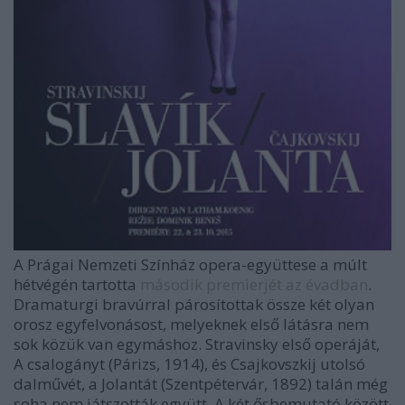
A Prágai Nemzeti Színház opera-együttese a múlt
hétvégén tartotta
második premierjét az évadban
.
Dramaturgi bravúrral párosítottak össze két olyan
orosz egyfelvonásost, melyeknek első látásra nem
sok közük van egymáshoz. Stravinsky első operáját,
A csalogányt (Párizs, 1914), és Csajkovszkij utolsó
dalművét, a Jolantát (Szentpétervár, 1892) talán még
soha nem játszották együtt. A két ősbemutató között