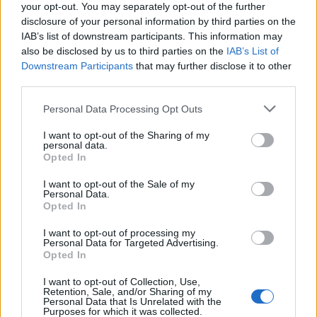
szükségből kovácsoltak erény, Martin Černý díszletei
your opt-out. You may separately opt-out of the further
kevés pénzből készülhettek, mégsem keltettek olcsó
disclosure of your personal information by third parties on the
hatást. Zuzana Přidalová jelmezei papíron
IAB’s list of downstream participants. This information may
bizonyára nagyon jól mutattak, sajnos azonban
also be disclosed by us to third parties on the
IAB’s List of
rajzait elfelejtette a ruhákat viselő hús-vér emberek
Downstream Participants
that may further disclose it to other
alakjára igazítani.
third parties.
Please note that this website/app uses one or more Google
Personal Data Processing Opt Outs
services and may gather and store information including but
not limited to your visit or usage behaviour. You may click to
I want to opt-out of the Sharing of my
personal data.
grant or deny consent to Google and its third-party tags to
Opted In
use your data for below specified purposes in below Google
consent section.
I want to opt-out of the Sale of my
Personal Data.
Opted In
I want to opt-out of processing my
Personal Data for Targeted Advertising.
Opted In
I want to opt-out of Collection, Use,
Retention, Sale, and/or Sharing of my
Jelenet A csalogányból
Personal Data that Is Unrelated with the
Purposes for which it was collected.