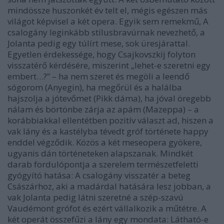
mindössze huszonkét év telt el, mégis egészen más
világot képvisel a két opera. Egyik sem remekmű, A
csalogány leginkább stílusbravúrnak nevezhető, a
Jolanta pedig egy túlírt mese, sok üresjárattal.
Egyetlen érdekessége, hogy Csajkovszkij folyton
visszatérő kérdésére, miszerint „lehet-e szeretni egy
embert…?” – ha nem szeret és megöli a leendő
sógorom (Anyegin), ha megőrül és a halálba
hajszolja a jótevőmet (Pikk dáma), ha jóval öregebb
nálam és börtönbe zárja az apám (Mazeppa) – a
korábbiakkal ellentétben pozitív választ ad, hiszen a
vak lány és a kastélyba tévedt gróf története happy
enddel végződik. Közös a két meseopera gyökere,
ugyanis dán történeteken alapszanak. Mindkét
darab fordulópontja a szerelem természetfeletti
gyógyító hatása: A csalogány visszatér a beteg
Császárhoz, aki a madárdal hatására lesz jobban, a
vak Jolanta pedig látni szeretné a szép-szavú
Vaudémont grófot és ezért vállalkozik a műtétre. A
két operát összefűzi a lány egy mondata: Látható-e