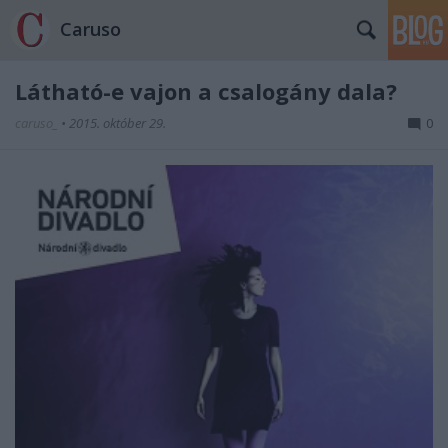
Caruso
Látható-e vajon a csalogány dala?
caruso_
•
2015. október 29.
0