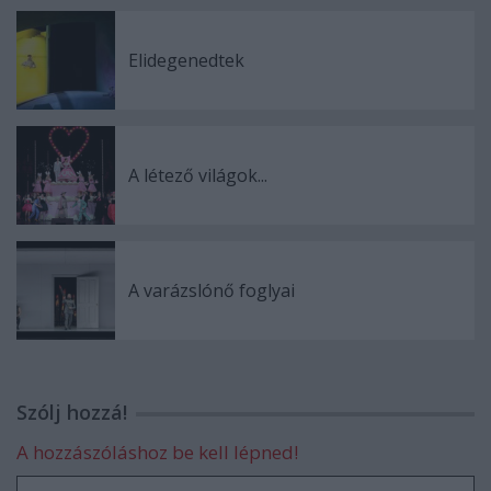
Elidegenedtek
A létező világok...
A varázslónő foglyai
Szólj hozzá!
A hozzászóláshoz be kell lépned!