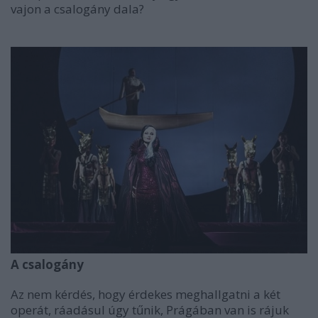
vajon a csalogány dala?
A csalogány
Az nem kérdés, hogy érdekes meghallgatni a két
operát, ráadásul úgy tűnik, Prágában van is rájuk