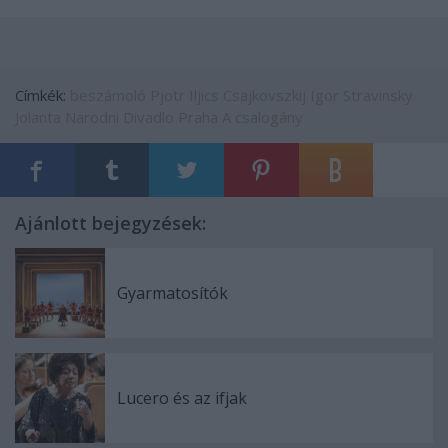
Címkék:
beszámoló
Pjotr Iljics Csajkovszkij
Igor Stravinsky
Jolanta
Narodni Divadlo Praha
A csalogány
Ajánlott bejegyzések:
Gyarmatosítók
Lucero és az ifjak