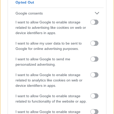
Opted Out
A két orosz operát biztos kézzel tartotta össze az
angol Jan Latham-Koenig. Érdekes módon, amíg A
Google consents
csalogány kamarazenei hangzásából minden
szólam kiválóan érvényesült, addig a Jolanta nagy
I want to allow Google to enable storage
romantikus hömpölygése inkább csak egy távoli
related to advertising like cookies on web or
masszaként szűrődött fel a zenekari árokból. Prágai
device identifiers in apps.
Nemzeti Színház vezetése igyekszik minden szerepet
saját művészeknek kiosztani, vagy egyéb cseh és
I want to allow my user data to be sent to
szlovák színházból hoznak vendégeket, s csak
Google for online advertising purposes.
végszükség esetén hívnak külföldi énekest. Milena
Arsovska pontosan énekli és mozogja (a táncolni szó
I want to allow Google to send me
túlzás lenne) a Csalogányt, de a szerep titkával adós
personalized advertising.
marad. Szinte luxusnak számít a szép hangú
I want to allow Google to enable storage
Jaroslav Březina a Halász rövid szólamában. Kiváló a
related to analytics like cookies on web or
két karakter szereplő, A kamarás és A bonc, Miloš
device identifiers in apps.
Horák és a veterán Luděk Vele. Dana Burešová
tökéletesen képzett szláv hangja kiválóan illik Jolanta
I want to allow Google to enable storage
szólamához, miközben a művésznő habitusához a
related to functionality of the website or app.
nagy drámai szerepek állhatnak közelebb. Az
odesszai Konstantin Andrejev igazi sírós hangú orosz
I want to allow Google to enable storage