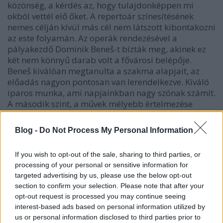
közönség, a kérdés az, hogy tulajdonképpen mi
okból vettél elő őket. A repertoár színesítésének
nemes célján kívül más cél nem látszott kibontakozni
az este folyamán. Az operák rendezésével a
pályakezdő Dominik Beneš-t bízták meg, akinek ez
két nem könnyű darab volt a fővárosi belépője.
Beneš kiválóan megtanulta a szakma alapjait, az
előadás nagyon pontosan van lerendelkezve. Kiváló
iparos munka, ami napjainkban nagy szónak számít.
A második szint, a művek mélyebb értelmezése
elmaradt, a Jolanta néhány pedig szereplőjével
habitusuknál fogva nem tudott mit kezdeni.
Blog -
Do Not Process My Personal Information
Fantáziáját inkább a friss Csalogány mozgatta meg,
ahol az események urának a Halált teszi meg, aki
If you wish to opt-out of the sale, sharing to third parties, or
végül visszavonulásra kényszerül. A jóval
processing of your personal or sensitive information for
statikusabb Jolantában inkább a szépre törekedett, s
targeted advertising by us, please use the below opt-out
a hosszú állóképek olykor unalomba fulladtak. A
section to confirm your selection. Please note that after your
Prágai Nemzeti Színház érezhetően nem akart sok
opt-out request is processed you may continue seeing
pénzt költeni egy olyan estre, melyet valószínűleg
interest-based ads based on personal information utilized by
nem lehet évekig játszani. Beneš és alkotótársai a
us or personal information disclosed to third parties prior to