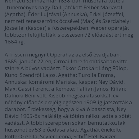
Nemzeti Színház már 1838-ban műsorára tűzte a
„tüneményes nagy Dall-játékot” Felbér Máriával
(Agatha), Éder Lujzával (Annuska), Erkel Józseffel,
nemzeti zeneszerzőnk öccsével (Max) és Szerdahelyi
Józseffel (Kaspar) a főszerepekben. Weber operáját
többször felújították, s összesen 72 előadást ért meg
1884-ig.
A frissen megnyílt Operaház az első évadjában,
1885. január 22-én, Ormai Imre fordításában vitte
színre A bűvös vadászt. Ekkor Ottokár: Láng Fülöp,
Kuno: Szendrői Lajos, Agatha: Turolla Emma,
Annuska: Komáromi Mariska, Kaspar: Ney Dávid,
Max: Gassi Ferenc, a Remete: Tallián János, Kilián:
Dalnoki Béni volt. Kisebb megszakításokkal, évi
néhány előadás erejéig egészen 1909-ig játszották a
darabot. Érdekesség, hogy a kiváló basszista, Ney
Dávid 1905-ös haláláig váltótárs nélkül adta a sötét
vadászt. A többi szerepben sokan bemutatkoztak
huszonöt év 53 előadása alatt. Agathát énekelte
Rotter Gizella, Seyler Leona, Schiff Etel, Kaczér