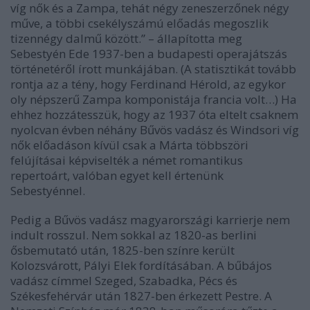
víg nők és a Zampa, tehát négy zeneszerzőnek négy
műve, a többi csekélyszámú előadás megoszlik
tizennégy dalmű között.” – állapította meg
Sebestyén Ede 1937-ben a budapesti operajátszás
történetéről írott munkájában. (A statisztikát tovább
rontja az a tény, hogy Ferdinand Hérold, az egykor
oly népszerű Zampa komponistája francia volt…) Ha
ehhez hozzátesszük, hogy az 1937 óta eltelt csaknem
nyolcvan évben néhány Bűvös vadász és Windsori víg
nők előadáson kívül csak a Márta többszöri
felújításai képviselték a német romantikus
repertoárt, valóban egyet kell értenünk
Sebestyénnel.
Pedig a Bűvös vadász magyarországi karrierje nem
indult rosszul. Nem sokkal az 1820-as berlini
ősbemutató után, 1825-ben színre került
Kolozsvárott, Pályi Elek fordításában. A bűbájos
vadász címmel Szeged, Szabadka, Pécs és
Székesfehérvár után 1827-ben érkezett Pestre. A