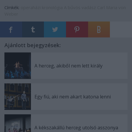
Címkék:
operaházi kronológia
A bűvös vadász
Carl Maria von
Weber
Ajánlott bejegyzések:
A herceg, akiből nem lett király
Egy fiú, aki nem akart katona lenni
A kékszakállú herceg utolsó asszonya