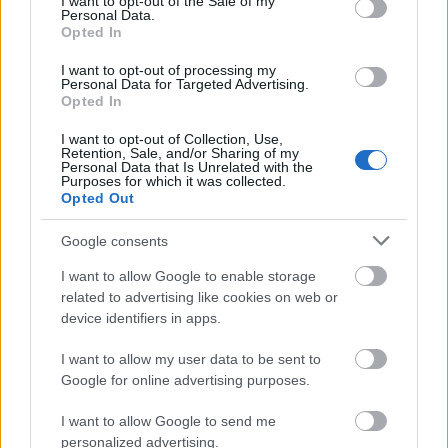
I want to opt-out of the Sale of my
rendezésében, Szikla Adolf vezényletével. 1922.
Personal Data.
december 7-én az Operaház által üzemeltetett
Opted In
Városi Színházba került át a produkció, itt
tizennégyszer ment. Az egyik 1923-as előadáson
I want to opt-out of processing my
Personal Data for Targeted Advertising.
lépet először operaszínpadra Székely Mihály a
Opted In
Remeteként.
I want to opt-out of Collection, Use,
Retention, Sale, and/or Sharing of my
Personal Data that Is Unrelated with the
Purposes for which it was collected.
Opted Out
Google consents
I want to allow Google to enable storage
related to advertising like cookies on web or
device identifiers in apps.
I want to allow my user data to be sent to
Google for online advertising purposes.
I want to allow Google to send me
personalized advertising.