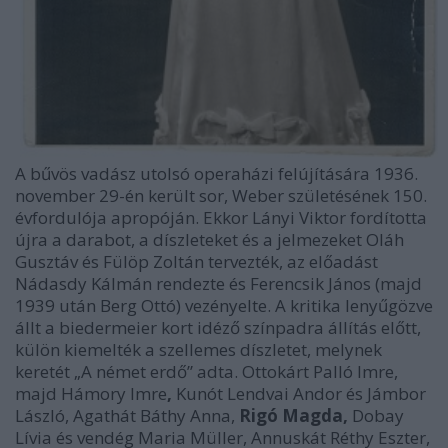
A bűvös vadász utolsó operaházi felújítására 1936.
november 29-én került sor, Weber születésének 150.
évfordulója apropóján. Ekkor Lányi Viktor fordította
újra a darabot, a díszleteket és a jelmezeket Oláh
Gusztáv és Fülöp Zoltán tervezték, az előadást
Nádasdy Kálmán rendezte és Ferencsik János (majd
1939 után Berg Ottó) vezényelte. A kritika lenyűgözve
állt a biedermeier kort idéző színpadra állítás előtt,
külön kiemelték a szellemes díszletet, melynek
keretét „A német erdő” adta. Ottokárt Palló Imre,
majd Hámory Imre
,
Kunót Lendvai Andor és Jámbor
László, Agathát Báthy Anna,
Rigó Magda,
Dobay
Lívia és vendég Maria Müller, Annuskát Réthy Eszter,