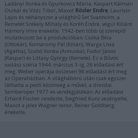
Ladányi Ilonka és Gyurkovics Mária, Kaspart Kálmán
Oszkár és Vitéz Tibor, Maxot
Rösler Endre
, Laurisin
Lajos és néhányszor a világhírű Set Svanholm, a
Remetét Székely Mihály és Koréh Endre, végül Kiliánt
Hámory Imre énekelte. 1942-ben több új szereplő
mutatkozott be a produkcióban: Csóka Béla
(Ottokár), Komáromy Pál (Kilián), Warga Lívia
(Agatha), Szabó Ilonka (Annuska), Fodor János
(Kaspar) és Littasy György (Remete). Ez a Bűvös
vadász széria 1944. március 3-ig, 26 előadást ért
meg. Weber operája összesen 96 előadást ért meg
az Operaházban. A világháború után csak egyszer
láthatta a pesti közönség a művet, a drezdai
Semberoper 1977-es vendégjátékán. Az előadást
Erhard Fischer rendezte, Siegfried Kunz vezényelte,
Maxot a jeles Wagner-tenor, Reiner Goldberg
énekelte.