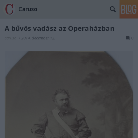
Caruso
A bűvös vadász az Operaházban
caruso_
•
2014. december 12.
0