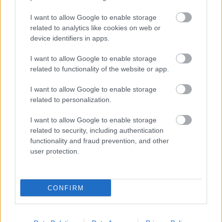
I want to allow Google to enable storage
related to analytics like cookies on web or
device identifiers in apps.
I want to allow Google to enable storage
related to functionality of the website or app.
I want to allow Google to enable storage
related to personalization.
I want to allow Google to enable storage
Weber halálának centenáriumán, 1926. június 5-én
related to security, including authentication
Márkus László állította színpadra A bűvös vadászt
functionality and fraud prevention, and other
„zseniális leleményességekkel tarkítva a
user protection.
Farkasverem jelenet ördöngös kísértetjárását”. A
szereposztás nem sokat változott a korábbihoz
képest. Pusztay Sándor (Kuno), Halász Gitta
CONFIRM
(Annuska), Kálmán Oszkár (Kaspar), Székelyhidy
Ferenc (Max) voltak újak. Az előadások közül hármat
Rékai Nándor vezényelt, egyet pedig Felix