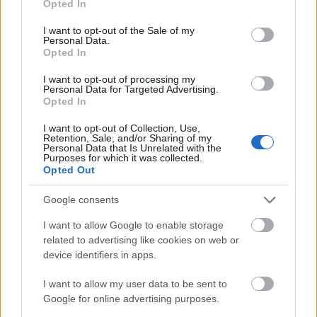
Opted In
use your data for below specified purposes in below Google
consent section.
I want to opt-out of the Sale of my
Personal Data.
A repertoár hat Verdi produkciójában számos
Opted In
világnagyság színesíti a szereposztást: Aida (Olga
Borodina / Violeta Urmana, Marcello Giordani), Az
I want to opt-out of processing my
álarcosbál (Sondra Radvanovsky, Dolora Zajick, Piotr
Personal Data for Targeted Advertising.
Opted In
Beczala, Dmitri Hvorostovsky), Don Carlos (Barbara
Frittoli, Simon Keenlyside, Ferruccio Furlanetto,
I want to opt-out of Collection, Use,
James Morris), Ernani (Angela Meade, Francesco
Retention, Sale, and/or Sharing of my
Personal Data that Is Unrelated with the
Meli, Plácido Domingo – Don Carlosként!), Macbeth
Purposes for which it was collected.
(Anna Netrebko, Joseph Calleja, Željko Lučić, René
Opted Out
Pape), Traviata (Marina Poplavskaya, Stephen
Costello, Ludovic Tézier). Az évadban Puccinitől
Google consents
egyedül a Bohémélet kerül színre, Angela
I want to allow Google to enable storage
Gheorghiuval és Ramon Vargassal, Wagnertől csak a
related to advertising like cookies on web or
Nürnbergi mesterdalnokok (főszereplők:Annette
device identifiers in apps.
Dasch, Johan Botha, Johan Reuter). A francia
repertoárt ellenben három opera is képviseli. A 16
I want to allow my user data to be sent to
Carmen előadásban fellép: Anita Hartig / Hei-Kyung
Google for online advertising purposes.
Hong, Anita Rachvelishvili / Elīna Garanča,