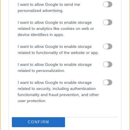
Aleksandrs Antonenko / Roberto Alagna / Jonas
I want to allow Google to send me
Kaufmann, Ildar Abdrazakov. Escamillóként a „mi”
personalized advertising.
Bretz Gáborunk is bemutatkozik. A Hoffmann meséi
három szopránszerepében Hibla Gerzmava áll be, a
I want to allow Google to enable storage
címszerepet Vittorio Grigolo és Matthew Polenzani,
related to analytics like cookies on web or
az „Négy gonoszt”: Thomas Hampson és Laurent
device identifiers in apps.
Naouri énekli. Az elmúlt évek Manon hulláma New
Yorkban még tart, a Massenet opera főszerepiben
I want to allow Google to enable storage
related to functionality of the website or app.
jövőre Diana Damrau és Vittorio Grigolo lépnek
színre. A Mozart repertoárt a Figaro premier mellett
I want to allow Google to enable storage
a Don Giovanni és A varázsfuvola fogja képviselni, a
related to personalization.
bel cantót a Sevillai borbély és a Lammermoori
Lucia, a gyerekeket az angol nyelvű Jancsi és
I want to allow Google to enable storage
Juliskával várják, a 20. századi operák közül a
related to security, including authentication
Kisvárosi Lady Macbet és a Rake’s progress lesz
functionality and fraud prevention, and other
látható.
user protection.
Természetesen jövőre sem kell szomorkodni
azoknak, akik nem jutnak el New Yorkba. A vetítések
folytatódnak: a hat premieren kívül a Macbeth, a
CONFIRM
Carmen, A nürnbergi mesterdalnokok és Hoffmann