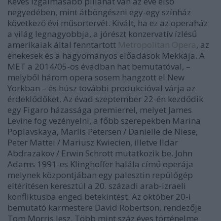
Kevés izgalmasabb pillanat van az éve első
negyedében, mint átböngészni egy-egy színház
következő évi műsortervét. Kivált, ha ez az operaház
a világ legnagyobbja, a jórészt konzervatív ízlésű
amerikaiak által fenntartott
Metropolitan Opera
, az
énekesek és a hagyományos előadások Mekkája. A
MET a 2014/05-ös évadban hat bemutatóval, –
melyből három opera sosem hangzott el New
Yorkban – és húsz további produkcióval várja az
érdeklődőket. Az évad szeptember 22-én kezdődik
egy Figaro házassága premierrel, melyet James
Levine fog vezényelni, a főbb szerepekben Marina
Poplavskaya, Marlis Petersen / Danielle de Niese,
Peter Mattei / Mariusz Kwiecien, illetve Ildar
Abdrazakov / Erwin Schrott mutatkozik be. John
Adams 1991-es Klinghoffer halála című operája
melynek központjában egy palesztin repülőgép
eltérítésen keresztül a 20. századi arab-izraeli
konfliktusba enged betekintést. Az október 20-i
bemutató karmestere David Robertson, rendezője
Tom Morris lesz. Több mint száz éves történelme