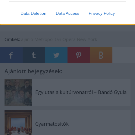
meséi lesznek láthatók a Live in HD sorozatban.
Data Deletion
Data Access
Privacy Policy
Címkék:
ajánló
Metropolitan Opera New York
Ajánlott bejegyzések:
Egy utas a kultúrvonatról – Bándó Gyula
Gyarmatosítók