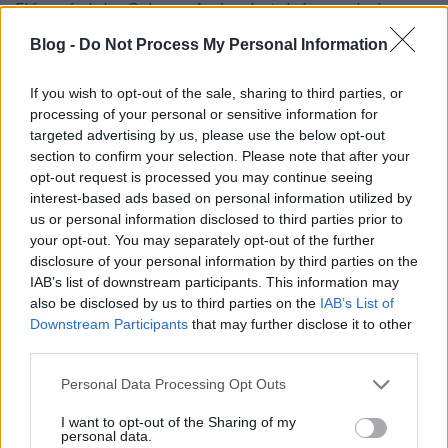
Flórez és John Osborn. Az évad utolsó premierje, az
elnyűhetetlen verista páros a Parasztbecsület
Blog -
Do Not Process My Personal Information
Bajazzók 45 év után kerül felújításra. Az április 14-i
premiert Fabio Luisi vezényli és David McVicar
If you wish to opt-out of the sale, sharing to third parties, or
rendezi. A két tenor főszerepet Marcello Alvarez
processing of your personal or sensitive information for
alakítja, rajta kívül Eva-Maria Westbroek és Željko
targeted advertising by us, please use the below opt-out
Lučić, illetve Patricia Racette és George Gagnidze
section to confirm your selection. Please note that after your
énekel.
opt-out request is processed you may continue seeing
interest-based ads based on personal information utilized by
us or personal information disclosed to third parties prior to
your opt-out. You may separately opt-out of the further
disclosure of your personal information by third parties on the
IAB’s list of downstream participants. This information may
also be disclosed by us to third parties on the
IAB’s List of
Downstream Participants
that may further disclose it to other
third parties.
Please note that this website/app uses one or more Google
Personal Data Processing Opt Outs
services and may gather and store information including but
not limited to your visit or usage behaviour. You may click to
I want to opt-out of the Sharing of my
personal data.
grant or deny consent to Google and its third-party tags to