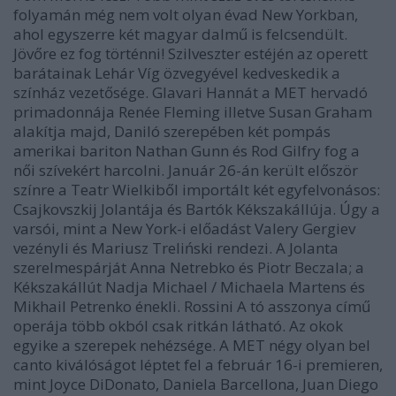
folyamán még nem volt olyan évad New Yorkban,
ahol egyszerre két magyar dalmű is felcsendült.
Jövőre ez fog történni! Szilveszter estéjén az operett
barátainak Lehár Víg özvegyével kedveskedik a
színház vezetősége. Glavari Hannát a MET hervadó
primadonnája Renée Fleming illetve Susan Graham
alakítja majd, Daniló szerepében két pompás
amerikai bariton Nathan Gunn és Rod Gilfry fog a
női szívekért harcolni. Január 26-án került először
színre a Teatr Wielkiből importált két egyfelvonásos:
Csajkovszkij Jolantája és Bartók Kékszakállúja. Úgy a
varsói, mint a New York-i előadást Valery Gergiev
vezényli és Mariusz Treliński rendezi. A Jolanta
szerelmespárját Anna Netrebko és Piotr Beczala; a
Kékszakállút Nadja Michael / Michaela Martens és
Mikhail Petrenko énekli. Rossini A tó asszonya című
operája több okból csak ritkán látható. Az okok
egyike a szerepek nehézsége. A MET négy olyan bel
canto kiválóságot léptet fel a február 16-i premieren,
mint Joyce DiDonato, Daniela Barcellona, Juan Diego