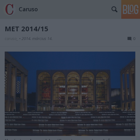
Caruso
MET 2014/15
caruso_
•
2014. március 14.
0