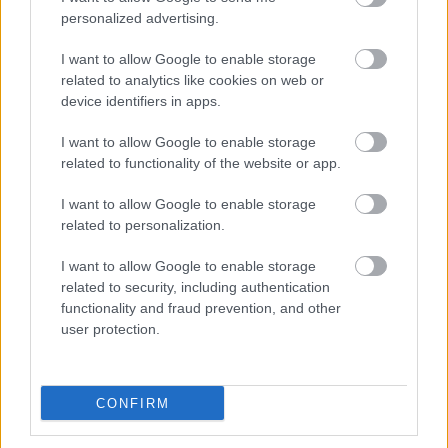
Hoffmann felvételen több mint fél évszázad
personalized advertising.
távlatából. Ugyanígy azt is érezni lehet, mennyire
együtt lélegzett még az előadással a hasonlóan
I want to allow Google to enable storage
vegyes összetételű közönség. Mintha szertartáson
related to analytics like cookies on web or
vennének részt, egyszeri és megismételhetetlen
device identifiers in apps.
előadásnak lennének a részesei. A csodát egy majd
kétméteres óriás tartja a kezében. A szikár
I want to allow Google to enable storage
keménység, a komponisták márványszobrának
related to functionality of the website or app.
feltétlen szolgálata, mely későbbi felvételeit
meghatározza itt is érezhető. Offenbach operája
I want to allow Google to enable storage
azonban jóval több játékteret enged, mint Mozart,
related to personalization.
Beethoven vagy Brahms szimfóniái. Klemperer végig
I want to allow Google to enable storage
kezében tartja az előadást, híresen gyors tempóival
related to security, including authentication
időnként nem tudnak megbirkózni énekeseink, de az
functionality and fraud prevention, and other
élő előadás sodrása ezt is feledteti. A háború utáni
user protection.
évekből igen kevés felvételt ismerünk, ezért
különösen fontos a dokumentum.
Fehér Pál
már a
berlini Kroll Operában is dolgozott Klempererrel, s
Pesten is az egyik kedvenc énekese volt. Nem
CONFIRM
véletlenül: gyönyörű jellegzetes lírai tenorjával
eszményi megtestesítője a szerelmes költőnek.