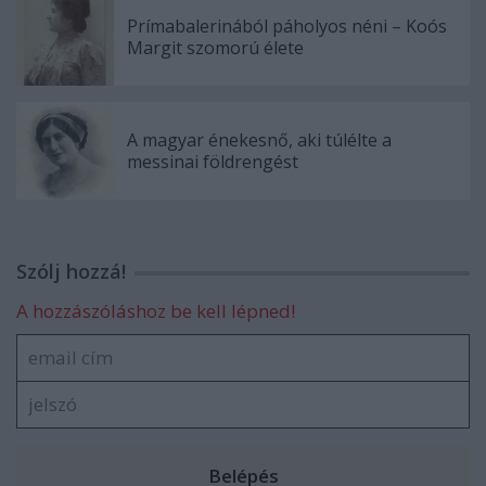
Prímabalerinából páholyos néni – Koós
Margit szomorú élete
A magyar énekesnő, aki túlélte a
messinai földrengést
Szólj hozzá!
A hozzászóláshoz be kell lépned!