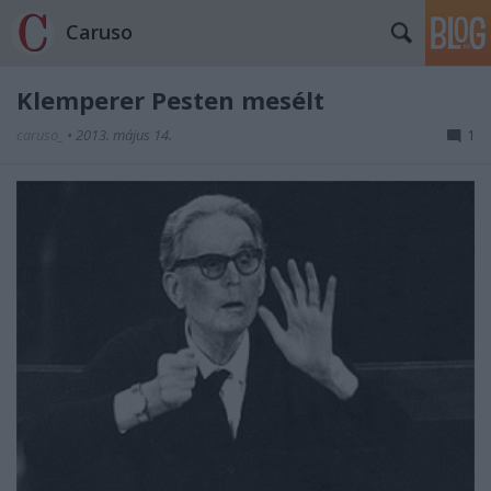
Caruso
Klemperer Pesten mesélt
caruso_
•
2013. május 14.
1