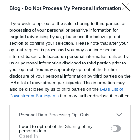
húsz éves második szakasza, melyben egyre fogyó
Blog -
Do Not Process My Personal Information
vetélytársainak is köszönhetően végül a
legnagyobbak közé emelkedett.
If you wish to opt-out of the sale, sharing to third parties, or
processing of your personal or sensitive information for
targeted advertising by us, please use the below opt-out
section to confirm your selection. Please note that after your
opt-out request is processed you may continue seeing
interest-based ads based on personal information utilized by
us or personal information disclosed to third parties prior to
your opt-out. You may separately opt-out of the further
disclosure of your personal information by third parties on the
IAB’s list of downstream participants. This information may
also be disclosed by us to third parties on the
IAB’s List of
Downstream Participants
that may further disclose it to other
third parties.
Please note that this website/app uses one or more Google
Personal Data Processing Opt Outs
services and may gather and store information including but
not limited to your visit or usage behaviour. You may click to
I want to opt-out of the Sharing of my
personal data.
grant or deny consent to Google and its third-party tags to
Opted In
use your data for below specified purposes in below Google