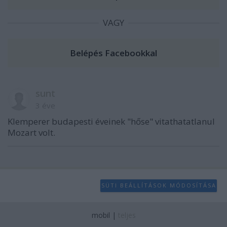
VAGY
sunt
3 éve
Klemperer budapesti éveinek "hőse" vitathatatlanul
Mozart volt.
SÜTI BEÁLLÍTÁSOK MÓDOSÍTÁSA
mobil
|
teljes