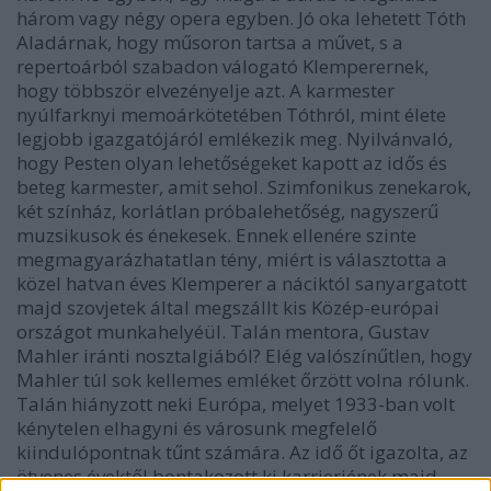
három vagy négy opera egyben. Jó oka lehetett Tóth
Aladárnak, hogy műsoron tartsa a művet, s a
repertoárból szabadon válogató Klemperernek,
hogy többször elvezényelje azt. A karmester
nyúlfarknyi memoárkötetében Tóthról, mint élete
legjobb igazgatójáról emlékezik meg. Nyilvánvaló,
hogy Pesten olyan lehetőségeket kapott az idős és
beteg karmester, amit sehol. Szimfonikus zenekarok,
két színház, korlátlan próbalehetőség, nagyszerű
muzsikusok és énekesek. Ennek ellenére szinte
megmagyarázhatatlan tény, miért is választotta a
közel hatvan éves Klemperer a náciktól sanyargatott
majd szovjetek által megszállt kis Közép-európai
országot munkahelyéül. Talán mentora, Gustav
Mahler iránti nosztalgiából? Elég valószínűtlen, hogy
Mahler túl sok kellemes emléket őrzött volna rólunk.
Talán hiányzott neki Európa, melyet 1933-ban volt
kénytelen elhagyni és városunk megfelelő
kiindulópontnak tűnt számára. Az idő őt igazolta, az
ötvenes évektől bontakozott ki karrierjének majd