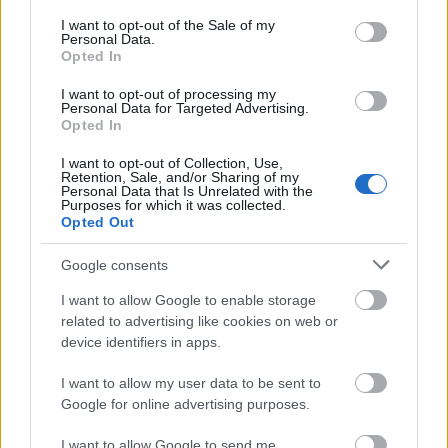
Pesti felvételei lemezgyűjtők kedvelt kincsei,
consent section.
I want to opt-out of the Sale of my
pályájának olyan szakaszáról adnak képet, melyről
Personal Data.
más lenyomat nem maradt fent. Vannak darabok –
Opted In
köztük a Hoffmann meséi is – melyek klempereri
I want to opt-out of processing my
interpretációjáról ez az egyetlen lenyomat.
Personal Data for Targeted Advertising.
Offenbach művei, Goldmark, Halévy, Meyerbeer és
Opted In
mások operáival együtt 1939-ben „végleg” eltűntek
I want to opt-out of Collection, Use,
az Operaház színpadáról. Nyilván több mint
Retention, Sale, and/or Sharing of my
gesztusértékű tett, hogy a háború után szinte
Personal Data that Is Unrelated with the
Purposes for which it was collected.
azonnal elővették a Sába királynőjét és a Hoffmann
Opted Out
meséit visszaemelve őket jogos helyükre. Jó oka
lehetett tehát Klemperernek, hogy kezébe vegye a
Google consents
Hoffmann előadásokat. Egészen különös évek
lehettek ezek. 1949-ben már leereszkedett a
I want to allow Google to enable storage
vasfüggöny, az Operaház mégis részben védett
related to advertising like cookies on web or
terepnek számított. A háború sebei lassan varosodni
device identifiers in apps.
kezdtek. Együtt éltek a csalódott horthysták, a
I want to allow my user data to be sent to
visszatért zsidók és az égőszemű kommunisták. Egy
Google for online advertising purposes.
házban éltek, közös múzsát szolgáltak.
Megdöbbentő módon mindez szinte tapintható a
I want to allow Google to send me