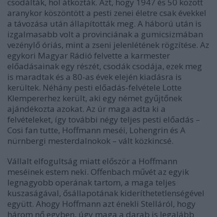
csodálták, hol átkozták. Azt, hogy 1947 és 50 között
aranykor köszöntött a pesti zenei életre csak évekkel
a távozása után állapították meg. A háború után is
izgalmasabb volt a provinciának a gumicsizmában
vezénylő óriás, mint a zseni jelenlétének rögzítése. Az
egykori Magyar Rádió felvette a karmester
előadásainak egy részét, csodák csodája, ezek meg
is maradtak és a 80-as évek elején kiadásra is
kerültek. Néhány pesti előadás-felvétele Lotte
Klempererhez került, aki egy német gyűjtőnek
ajándékozta azokat. Az úr maga adta ki a
felvételeket, így további négy teljes pesti előadás –
Cosi fan tutte, Hoffmann meséi, Lohengrin és A
nürnbergi mesterdalnokok – vált közkincsé.
Vállalt elfogultság miatt először a Hoffmann
meséinek estem neki. Offenbach művét az egyik
legnagyobb operának tartom, a maga teljes
kuszaságával, ősállapotának kideríthetetlenségével
együtt. Ahogy Hoffmann azt énekli Stelláról, hogy
három nő egyben, úgy maga a darab is legalább