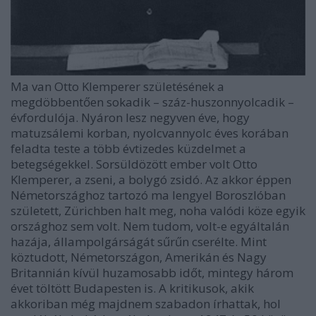
Ma van Otto Klemperer születésének a
megdöbbentően sokadik – száz-huszonnyolcadik –
évfordulója. Nyáron lesz negyven éve, hogy
matuzsálemi korban, nyolcvannyolc éves korában
feladta teste a több évtizedes küzdelmet a
betegségekkel. Sorsüldözött ember volt Otto
Klemperer, a zseni, a bolygó zsidó. Az akkor éppen
Németországhoz tartozó ma lengyel Boroszlóban
született, Zürichben halt meg, noha valódi köze egyik
országhoz sem volt. Nem tudom, volt-e egyáltalán
hazája, állampolgárságát sűrűn cserélte. Mint
köztudott, Németországon, Amerikán és Nagy
Britannián kívül huzamosabb időt, mintegy három
évet töltött Budapesten is. A kritikusok, akik
akkoriban még majdnem szabadon írhattak, hol