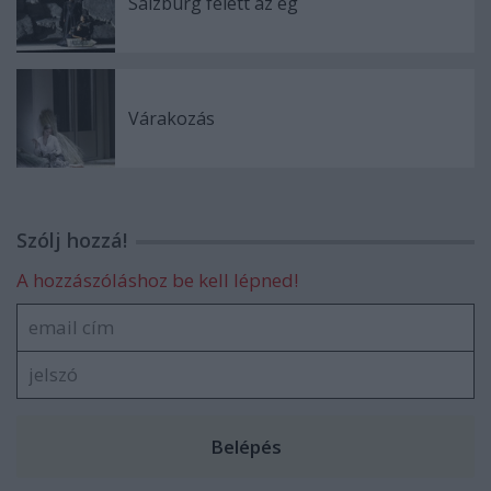
Salzburg felett az ég
Várakozás
Szólj hozzá!
A hozzászóláshoz be kell lépned!