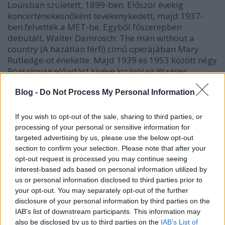
Louisban született, 1899-ben. Először évekig
koncerténekesnőként tevékenykedett, majd 1937-
ben felvették a MET-be. Egyből főszerepben
debütált, Walter Damrosch: The man without a
country (A hazátlan férfi) című operájában Mary
Rutledge-ot énekelte. Majd 1939 és 1953 között négy
Rózsalovag előadást kivéve kizárólag Wagner
hősnőket alakított. Sieglinde,
Erzsébet
, mindhárom
Brünnhilde
,
Izolda
,
Elza
, Kundry, mindössze tíz
Blog -
Do Not Process My Personal Information
szerep sorakozott repertoárján, melyeket összesen
százhetvenhat este énekelt New Yorkban. Helen
If you wish to opt-out of the sale, sharing to third parties, or
Traubel, - miután Kisten Flagstad háborús okokból
processing of your personal or sensitive information for
nem hagyhatta el Norvégiát, Marjorie Lawrence
targeted advertising by us, please use the below opt-out
pedig gyermekbénulást kapott - egyeduralkodó lett
section to confirm your selection. Please note that after your
szerepkörében. De úgy tűnik, ez számára nem volt
opt-out request is processed you may continue seeing
elég. Eközben folyamatosan fellépett éjszakai
interest-based ads based on personal information utilized by
us or personal information disclosed to third parties prior to
bárokban és tv show-kban. A legendás igazgató,
your opt-out. You may separately opt-out of the further
Rudolf Bing megelégelvén ezt, választás elé állította
disclosure of your personal information by third parties on the
szopránját. Traubel válasza egyértelmű volt, s
IAB’s list of downstream participants. This information may
örökre elhagyta a MET-et. Döntését érezhetően egy
also be disclosed by us to third parties on the
IAB’s List of