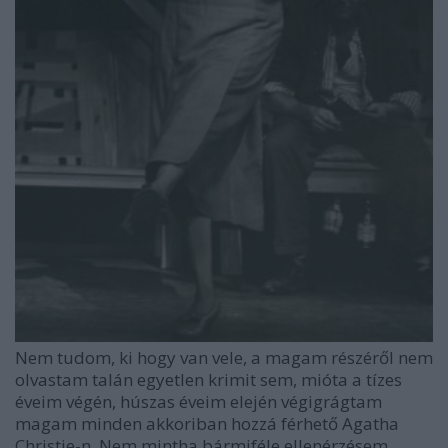
Nem tudom, ki hogy van vele, a magam részéről nem
olvastam talán egyetlen krimit sem, mióta a tízes
éveim végén, húszas éveim elején végigrágtam
magam minden akkoriban hozzá férhető Agatha
Christie-n. Nem mintha bármiféle ellenérzésem