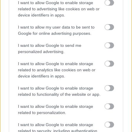
I want to allow Google to enable storage
related to advertising like cookies on web or
device identifiers in apps.
I want to allow my user data to be sent to
Google for online advertising purposes.
I want to allow Google to send me
personalized advertising.
Helen Traubel és Groucho Marx A mikádó
I want to allow Google to enable storage
forgatásának szünetében
related to analytics like cookies on web or
device identifiers in apps.
Rejtély miért jutott eszébe mindezek mellett a
detektívregény írás. Első műve, The ptomaine canary
I want to allow Google to enable storage
címmel még folytatásokban jelent meg egy
related to functionality of the website or app.
újságban, de a második a, Gyilkosság a
Metropolitan Operában már valódi könyvsiker lett.
I want to allow Google to enable storage
Jogosan. Traubel érezhetően nagy élvezettel és
related to personalization.
Wagner énekesnői vehemenciával veti bele magát az
írásba. Szinte látja az ember a nagy New York-i
I want to allow Google to enable storage
lakást, ahol fel s alá sétálva diktálja a fejezeteket.
related to security, including authentication