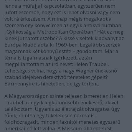
lenne a műfajjal kapcsolatban, egyszerűen nem
jutott eszembe, hogy ezt is lehet olvasni vagy nem
volt rá érkezésem. A minap mégis megakadt a
szemem egy könyvcímen az egyik antikváriumban.
„Gyilkosság a Metropolitan Operában.” Hát ez meg
kinek juthatott eszébe? A kissé viseltek kiadványt az
Európa Kiadó adta ki 1969-ben. Legalább szerzek
magamnak két könnyű estét! – gondoltam. Már a
téma is izgalmasnak ígérkezett, aztán
megpillantottam az író nevét: Helen Traubel.
Lehetséges volna, hogy a nagy Wagner énekesnő
szabadidejében detektívtörténeteket gépelt?
Bármennyire is hihetetlen, de így történt.
A Magyarországon szinte teljesen ismeretlen Helen
Traubel az egyik legkülönösebb énekesnő, akivel
találkoztam. Ugyanis az életrajzát olvasgatva úgy
tűnik, mintha egy tökéletesen normális,
földhözragadt, minden faxnitól menetes egyszerű
amerikai nő lett volna. A Missouri állambeli St.