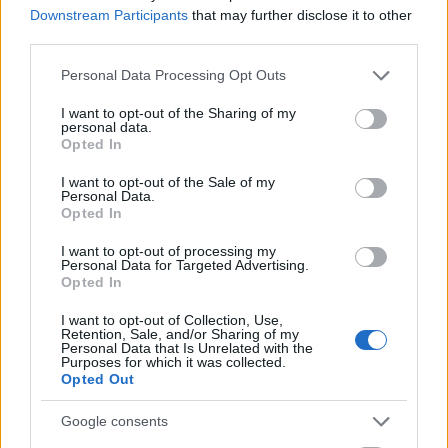
percig sem bánta. Amerika nagy operaházai után a
Downstream Participants
that may further disclose it to other
New York-i Copacabana Club, a Chez Paree
third parties.
Chicagóban, a Sahara Hotel Las Vegasban és a
Clover Club Miamiban hirdette fellépéseit egészen a
Please note that this website/app uses one or more Google
Personal Data Processing Opt Outs
hatvanas évek közepéig. Továbbra is népszerű
services and may gather and store information including but
közreműködője maradt a
televíziós műsoroknak
és
not limited to your visit or usage behaviour. You may click to
I want to opt-out of the Sharing of my
personal data.
musical filmekben
is vállalt szerepeket, melyek közül
grant or deny consent to Google and its third-party tags to
Opted In
a leghíresebb talán
A mikádó
volt, ahol Groucho
use your data for below specified purposes in below Google
Marx oldalán komédiázhatott. Utolsó éveit Santa
consent section.
I want to opt-out of the Sale of my
Personal Data.
Monicán töltötte, ott is hunyt el, 1972-ben.
Opted In
Számunkra meglepő hobbijai közül kiemelkedik a
baseball. Szülővárosa csapatának egy ideig
I want to opt-out of processing my
résztulajdonosa is volt, aztán rájött, hogy nem a
Personal Data for Targeted Advertising.
Opted In
legjobb befektetés...
I want to opt-out of Collection, Use,
Retention, Sale, and/or Sharing of my
Personal Data that Is Unrelated with the
Purposes for which it was collected.
Opted Out
Google consents