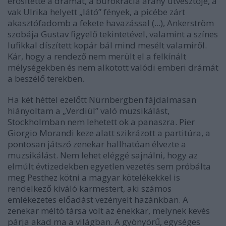
erősítette a drámát, a bürökrácia arany útvesztője, a
vak Ulrika helyett „látó” fények, a picébe zárt
akasztófadomb a fekete havazással (...), Ankerström
szobája Gustav figyelő tekintetével, valamint a színes
lufikkal díszített kopár bál mind mesélt valamiről.
Kár, hogy a rendező nem merült el a felkínált
mélységekben és nem alkotott valódi emberi drámát
a beszélő terekben.
Ha két héttel ezelőtt Nürnbergben fájdalmasan
hiányoltam a „Verdiül” való muzsikálást,
Stockholmban nem lehetett ok a panaszra. Pier
Giorgio Morandi keze alatt szikrázott a partitúra, a
pontosan játszó zenekar hallhatóan élvezte a
muzsikálást. Nem lehet eléggé sajnálni, hogy az
elmúlt évtizedekben egyetlen vezetés sem próbálta
meg Pesthez kötni a magyar kötelékekkel is
rendelkező kiváló karmestert, aki számos
emlékezetes előadást vezényelt hazánkban. A
zenekar méltó társa volt az énekkar, melynek kevés
párja akad ma a világban. A gyönyörű, egységes