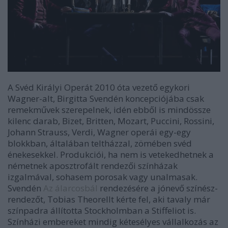
A Svéd Királyi Operát 2010 óta vezető egykori
Wagner-alt, Birgitta Svendén koncepciójába csak
remekművek szerepelnek, idén ebből is mindössze
kilenc darab, Bizet, Britten, Mozart, Puccini, Rossini,
Johann Strauss, Verdi, Wagner operái egy-egy
blokkban, általában teltházzal, zömében svéd
énekesekkel. Produkciói, ha nem is vetekedhetnek a
németnek aposztrofált rendezői színházak
izgalmával, sohasem porosak vagy unalmasak.
Svendén
Az álarcosbál
rendezésére a jónevő színész-
rendezőt, Tobias Theorellt kérte fel, aki tavaly már
színpadra állította Stockholmban a Stiffeliot is.
Színházi embereket mindig kétesélyes vállalkozás az