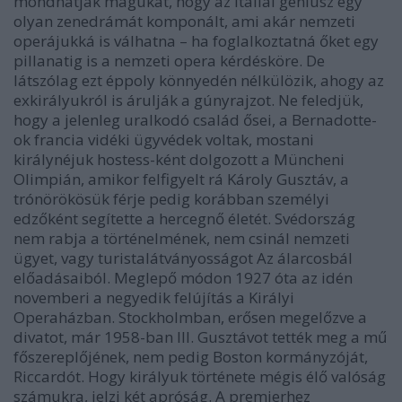
mondhatják magukat, hogy az itáliai géniusz egy
olyan zenedrámát komponált, ami akár nemzeti
operájukká is válhatna – ha foglalkoztatná őket egy
pillanatig is a nemzeti opera kérdésköre. De
látszólag ezt éppoly könnyedén nélkülözik, ahogy az
exkirályukról is árulják a gúnyrajzot. Ne feledjük,
hogy a jelenleg uralkodó család ősei, a Bernadotte-
ok francia vidéki ügyvédek voltak, mostani
királynéjuk hostess-ként dolgozott a Müncheni
Olimpián, amikor felfigyelt rá Károly Gusztáv, a
trónörökösük férje pedig korábban személyi
edzőként segítette a hercegnő életét. Svédország
nem rabja a történelmének, nem csinál nemzeti
ügyet, vagy turistalátványosságot Az álarcosbál
előadásaiból. Meglepő módon 1927 óta az idén
novemberi a negyedik felújítás a Királyi
Operaházban. Stockholmban, erősen megelőzve a
divatot, már 1958-ban III. Gusztávot tették meg a mű
főszereplőjének, nem pedig Boston kormányzóját,
Riccardót. Hogy királyuk története mégis élő valóság
számukra, jelzi két apróság. A premierhez