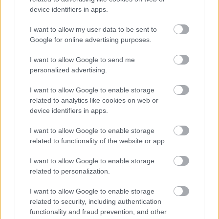
években, hasznos és megbecsült vendége lesz a világ
device identifiers in apps.
operaszínpadainak. A többi szerepet svéd énekesek
keltették életre. Az északi énekiskola mindigis híres
I want to allow my user data to be sent to
volt, elég csak Jenny Lind, Jussi Björling, Birgit
Google for online advertising purposes.
Nilsson, Nicolai Gedda, vagy Gösta Winbergh nevét
említeni hirtelen. Az utóbbi évtizedben azonban
I want to allow Google to send me
kevesebbet hallani róluk. Így külön öröm volt a
personalized advertising.
stockholmi seregszemle. Az est legnagyobb sikerét
ugyan Caré könyvelhette el a legcsodálatosabb
I want to allow Google to enable storage
related to analytics like cookies on web or
mégis Emma Vetter volt. Minden regiszterben
device identifiers in apps.
kiegyenlített, remekül iskolázott szép színű hang,
mélyen megélt asszonyi sors jellemezték alakítását.
I want to allow Google to enable storage
Vetter Ameliájához foghatót még nem láttam, a
related to functionality of the website or app.
szerep minden rezdülésével tisztában van, története
egy olyan asszony drámája, aki a törvényes férjét
I want to allow Google to enable storage
nem szereti, a királyt nem szeretheti.
related to personalization.
Döntésképtelen, inkább meghalna, minthogy hűtlen
legyen. Amikor leleplezi magát Renato és az
I want to allow Google to enable storage
összeesküvők előtt, nem férjét akarja menteni,
related to security, including authentication
hanem bűnhődni akar. Vettert már kezdik felfedezni
functionality and fraud prevention, and other