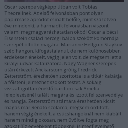
Oscar szerepe végképp útban volt Tobias
Theorellnek. Az első felvonásban pont olyan
papírmasé apródot csinált belőle, mint százötven
éve mindenki, a harmadik felvonásban viszont
valami megmagyarázhatatlan okból Oscar a bécsi
Eisenstein család hercegi bálba szökött komornája
szerepét öltötte magára. Marianne Hellgren Staykov
szép hangon, kifogástalanul, de nem különösebben
érdekesen énekelt, végig jelen volt, de mégsem lett a
királyi udvar katalizátora. Nagy Wagner szerepek
után érkezett Anckarstöm grófig Fredrick
Zetterström, érezhetően szorította is a titkár kabátja
a főisteni jelmezhez szokott testet. A sokáig
visszafogottan éneklő bariton csak Amelia
leleplezésénél talált magára és izzott fel szenvedélye
és hangja. Zetterström számára érezhetően kicsit
magas már Renato szólama, mégsem ordított,
hanem végig énekelt, a csúcshangoknál nem kiabált,
hanem mindig okosan, nem üvöltve fogta meg
azokat (Ez egyébként többeknél is megfigyelhető