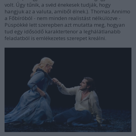
volt. Úgy tűnik, a svéd énekesek tudják, hogy
hangjuk az a valuta, amiből élnek.). Thomas Annimo
a Főbíróból - nem minden realistást nélkülözve -
Püspökké lett szerepben azt mutatta meg, hogyan
tud egy idősödő karaktertenor a leghálátlanabb
feladatból is emlékezetes szerepet kreálni.