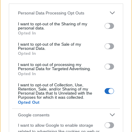
third parties.
Please note that this website/app uses one or more Google
Personal Data Processing Opt Outs
services and may gather and store information including but
not limited to your visit or usage behaviour. You may click to
I want to opt-out of the Sharing of my
personal data.
grant or deny consent to Google and its third-party tags to
Opted In
use your data for below specified purposes in below Google
consent section.
I want to opt-out of the Sale of my
Personal Data.
Opted In
I want to opt-out of processing my
Personal Data for Targeted Advertising.
Opted In
I want to opt-out of Collection, Use,
Gustavot a fiatal olasz tenor, Andrea Caré énekelte.
Retention, Sale, and/or Sharing of my
Personal Data that Is Unrelated with the
Mintha még kissé tartana a szólam nagyságától,
Purposes for which it was collected.
jogosan. Oldott játéka mellé lángoló éneklés inkább
Opted Out
csak a kettősökben társult. Énekmesterei között
Google consents
elsősorban Pavarottit jegyzi fel. A légzéstechnikát és
a magasságait egészen biztos nem tőle tanulta. Ha
I want to allow Google to enable storage
Caré nem vállalja túl magát az elkövetkezendő
related to advertising like cookies on web or