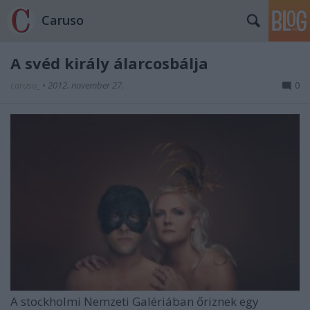
Caruso
A svéd király álarcosbálja
caruso_
•
2012. november 27.
0
A stockholmi Nemzeti Galériában őriznek egy