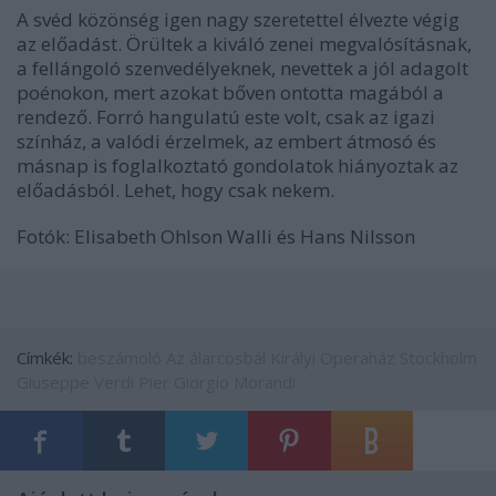
A svéd közönség igen nagy szeretettel élvezte végig
az előadást. Örültek a kiváló zenei megvalósításnak,
a fellángoló szenvedélyeknek, nevettek a jól adagolt
poénokon, mert azokat bőven ontotta magából a
rendező. Forró hangulatú este volt, csak az igazi
színház, a valódi érzelmek, az embert átmosó és
másnap is foglalkoztató gondolatok hiányoztak az
előadásból. Lehet, hogy csak nekem.
Fotók: Elisabeth Ohlson Walli és Hans Nilsson
Címkék:
beszámoló
Az álarcosbál
Királyi Operaház Stockholm
Giuseppe Verdi
Pier Giorgio Morandi