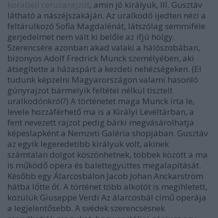
korabeli ceruzarajzot
, amin jó királyuk, III. Gusztáv
látható a nászéjszakáján. Az uralkodó ijedten nézi a
feltárulkozó Sofia Magdalénát, látszólag semmiféle
gerjedelmet nem vált ki belőle az ifjú hölgy.
Szerencsére azonban akad valaki a hálószobában,
bizonyos Adolf Fredrick Munck személyében, aki
átsegítette a házaspárt a kezdeti nehézségeken. (El
tudunk képzelni Magyarországon valami hasonló
gúnyrajzot bármelyik feltétel nélkül tisztelt
uralkodónkról?) A történetet maga Munck írta le,
levele hozzáférhető ma is a Királyi Levéltárban, a
fent nevezett rajzot pedig bárki megvásárolhatja
képeslapként a Nemzeti Galéria shopjában. Gusztáv
az egyik legeredetibb királyuk volt, akinek
számtalan dolgot köszönhetnek, többek között a ma
is működő opera és balettegyüttes megalapítását.
Később egy Álarcosbálon Jacob Johan Anckarström
hátba lőtte őt. A történet több alkotót is megihletett,
közülük Giuseppe Verdi Az álarcosbál című operája
a legjelentősebb. A svédek szerencsésnek