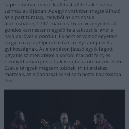
kapcsolódóan csöpp kiállítást állítottak össze a
színház aulájában. Az egyik vitrinben megtalálható
az a partitúralap, melyből az ominózus
álarcosbálon, 1792. március 16-án vezényeltek. A
gondos karmester megjelölte a taktust is, ahol a
halálos lövés eldördült. És nem ez volt az egyetlen
tárgy aznap az Operaházban, mely tanúja volt a
gyilkosságnak. Az előadáson játszó egyik fagott
ugyanis szintén abból a korból maradt fent, és
bizonyíthatóan játszottak is rajta az ominózus estén.
Ezek a tárgyak mégsem többek, mint érdekes
morzsák, az előadással senki sem hozta kapcsoltba
őket.