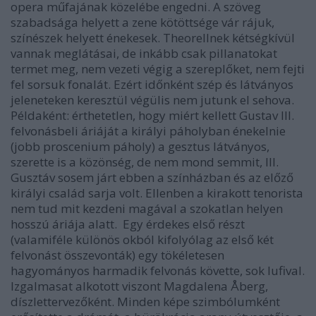
opera műfajának közelébe engedni. A szöveg
szabadsága helyett a zene kötöttsége vár rájuk,
színészek helyett énekesek. Theorellnek kétségkívül
vannak meglátásai, de inkább csak pillanatokat
termet meg, nem vezeti végig a szereplőket, nem fejti
fel sorsuk fonalát. Ezért időnként szép és látványos
jeleneteken keresztül végülis nem jutunk el sehova.
Példaként: érthetetlen, hogy miért kellett Gustav III.
felvonásbeli áriáját a királyi páholyban énekelnie
(jobb proscenium páholy) a gesztus látványos,
szerette is a közönség, de nem mond semmit, III.
Gusztáv sosem járt ebben a színházban és az előző
királyi család sarja volt. Ellenben a kirakott tenorista
nem tud mit kezdeni magával a szokatlan helyen
hosszú áriája alatt. Egy érdekes első részt
(valamiféle különös okból kifolyólag az első két
felvonást összevonták) egy tökéletesen
hagyományos harmadik felvonás követte, sok lufival.
Izgalmasat alkotott viszont Magdalena Åberg,
díszlettervezőként. Minden képe szimbólumként