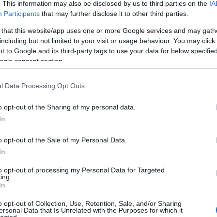
ni egy-egy operáját, hiszen ez a belle époque
. This information may also be disclosed by us to third parties on the
IA
A láng
(
a.
Participants
that may further disclose it to other third parties.
Gatsby
(
2
)
A 
 that this website/app uses one or more Google services and may gath
pu
Tetszik
0
including but not limited to your visit or usage behaviour. You may click 
rózsa
 to Google and its third-party tags to use your data for below specifi
Szólj hozzá!
szere
ogle consent section.
t
varázs
l Data Processing Opt Outs
víg n
Ba
o opt-out of the Sharing of my personal data.
Savoy
In
Miklós
(
Barabás
o opt-out of the Sale of my Personal Data.
Podma
In
atni arany
Salzburg felett az
(
9
)
B
ég
Bartók
to opt-out of processing my Personal Data for Targeted
ing.
(
In
Münch
Konce
o opt-out of Collection, Use, Retention, Sale, and/or Sharing
ersonal Data that Is Unrelated with the Purposes for which it
Meht
lected.