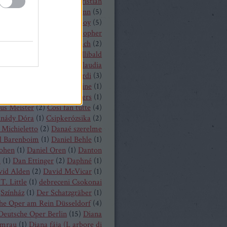
hrisopher Maltman
(
1
)
Christian
ost
(
2
)
Christian Thielemann
(
5
)
tine Schäfer
(
1
)
Christof Loy
(
5
)
topher Maltman
(
1
)
Christopher
ris
(
2
)
Christoph Eschenbach
(
2
)
ph Pohl
(
4
)
Christoph Willibald
k
(
3
)
Claude Debussy
(
4
)
Claudia
hnke
(
3
)
Claudio Monteverdi
(
3
)
uth
(
4
)
Clémentine Margaine
(
1
)
a Wurst
(
1
)
Corinne Winters
(
1
)
us Meister
(
2
)
Cosi fan tutte
(
4
)
inády Dóra
(
1
)
Csipkerózsika
(
2
)
Michieletto
(
2
)
Danaé szerelme
l Barenboim
(
1
)
Daniel Behle
(
1
)
Cohen
(
1
)
Daniel Oren
(
1
)
Danton
a
(
1
)
Dan Ettinger
(
2
)
Daphné
(
1
)
vid Alden
(
2
)
David McVicar
(
1
)
T. Little
(
1
)
debreceni Csokonai
Színház
(
1
)
Der Schatzgräber
(
1
)
he Oper am Rein Düsseldorf
(
4
)
Deutsche Oper Berlin
(
15
)
Diana
mrau
(
1
)
Diana fája (L arbore di