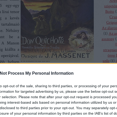
Aren
ő egy-egy
szigeté
lírai tenor
Boito
(
Cru
ig a kevés
Grigor
 tartalmazó
Az álarc
ke. Néhány
(
1
)
Az a
bant be a
asszony
(
 A Manon
(
g kiállta a
stragnie
perájával.
öreg 
szűz
(
1
)
öbb helyen
bolygó h
t, mint
Anna Netrebko
és
Natalie Dessay.
A hajdan oly
csalogán
Not Process My Personal Information
ből készült Thais - egy alexandriai kurtizán és az őt
csodála
 története –
Renée Fleming
kedvelt szerepe, olyan
fából fa
to opt-out of the sale, sharing to third parties, or processing of your per
amspon, vagy a szerepben idén bemutatkozott Plácido
menyass
formation for targeted advertising by us, please use the below opt-out s
lova, időnként a Hamupipőke szépséges dallamai is
A hallga
r selection. Please note that after your opt-out request is processed y
tte-ban
Samuel Rameynek
és
Ferruccio Furlanettonak
sze
eing interest-based ads based on personal information utilized by us or
h
n, a
Cidet Roberto Alalgna
tűzte repertoárjára nemrég.
disclosed to third parties prior to your opt-out. You may separately opt-
kamé
te a teljes életművet rögzítették. Érdemes olykor
losure of your personal information by third parties on the IAB’s list of
kékszaká