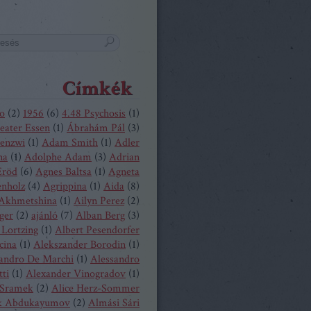
Címkék
o
(
2
)
1956
(
6
)
4.48 Psychosis
(
1
)
eater Essen
(
1
)
Ábrahám Pál
(
3
)
enzwi
(
1
)
Adam Smith
(
1
)
Adler
na
(
1
)
Adolphe Adam
(
3
)
Adrian
Eröd
(
6
)
Agnes Baltsa
(
1
)
Agneta
enholz
(
4
)
Agrippina
(
1
)
Aida
(
8
)
 Akhmetshina
(
1
)
Ailyn Perez
(
2
)
ger
(
2
)
ajánló
(
7
)
Alban Berg
(
3
)
 Lortzing
(
1
)
Albert Pesendorfer
cina
(
1
)
Alekszander Borodin
(
1
)
andro De Marchi
(
1
)
Alessandro
tti
(
1
)
Alexander Vinogradov
(
1
)
 Sramek
(
2
)
Alice Herz-Sommer
k Abdukayumov
(
2
)
Almási Sári