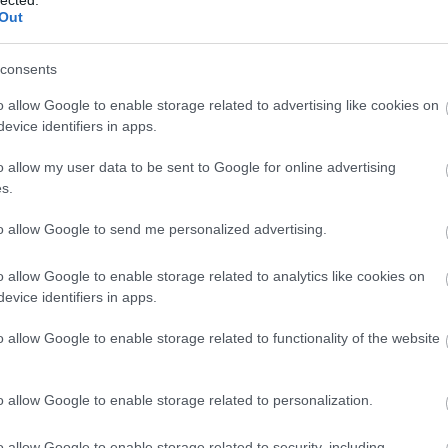
Benedik
Out
(
15
)
Ber
áz a város
n
Bernd 
consents
de Bill
(
2
)
Birg
íme:
o allow Google to enable storage related to advertising like cookies on
Bohémé
evice identifiers in apps.
Chr
rackback/id/4711137
Mi
o allow my user data to be sent to Google for online advertising
Jovano
s.
Brenda
Fass
to allow Google to send me personalized advertising.
ói tartalomnak minősülnek, értük a
szolgáltatás technikai
üzemeltetője semmilyen felelősséget nem vállal, azokat nem
Bubik Á
Bieito
(
5
tek a
Felhasználási feltételekben
és az
adatvédelmi tájékoztatóban
.
o allow Google to enable storage related to analytics like cookies on
Ny
evice identifiers in apps.
Cami
Car
o allow Google to enable storage related to functionality of the website
He
Web
regisztrálj
! ‐
Belépés Facebookkal
Casa Ve
o allow Google to enable storage related to personalization.
Cele
Charles
o allow Google to enable storage related to security, including