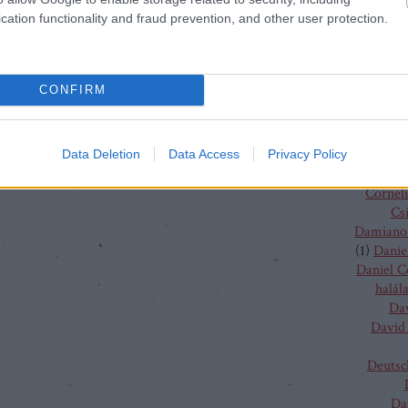
(
4
)
C
cation functionality and fraud prevention, and other user protection.
J
Chris
Chris
Vent
CONFIRM
Christo
Gluc
Ma
Claus G
Data Deletion
Data Access
Privacy Policy
Conchit
Corneli
Cs
Damiano 
(
1
)
Danie
Daniel 
halál
Da
David 
Deutsc
Da