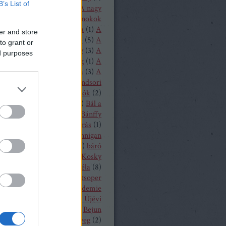
B’s List of
1
)
A loudoni ördögök
(
1
)
A nagy
(
1
)
A nürnbergi mesterdalnokok
Nyugat lánya
(
2
)
A próféta
(
1
)
A
er and store
ritánok
(
1
)
A Rajna kincse
(
5
)
A
to grant or
lovag
(
1
)
A sevillai borbély
(
3
)
A
ed purposes
lmeslevél
(
1
)
A távoli hang
(
1
)
A
rubadúr
(
2
)
A varázsfuvola
(
3
)
A
lónő
(
1
)
A walkür
(
3
)
A windsori
ők
(
1
)
A zsidónő
(
2
)
Bajazzók
(
2
)
lassa Sándor
(
1
)
balett
(
54
)
Bál a
ban
(
3
)
Bánffy Katalin
(
1
)
Bánffy
5
)
Bánk bán
(
1
)
Bánó András
(
1
)
 Marianna
(
4
)
Barbara Hannigan
(
1
)
báró Orczy Bódog
(
1
)
báró
niczky Frigyes
(
1
)
Barrie Kosky
ársony Dóra
(
2
)
Bartók Béla
(
8
)
 Péter
(
2
)
Bayerische Staatsoper
19
)
Bayerische Theaterakademie
en
(
12
)
Bayreuth
(
7
)
Bécsi Újévi
rt
(
1
)
Bedrich Smetana
(
1
)
Bejun
a
(
1
)
Békés András
(
2
)
bélyeg
(
2
)