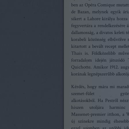
ben az Opéra Comique mutatta 
de Bazan, melynek egyik ári
sikert a Lahore királya hozza
fegyvertára a rendelkezésére á
dallamosság, a divatos keleti 
korabeli közönség elbűvölve
kitartott a bevált recept mell
Thais is. Földközelibb műv
forradalom idején játszódó
Quichotte. Amikor 1912. augu
korának legnépszerűbb alkotój
Kérdés, hogy mára mi maradt
szemet-fület gyönyö
alkotásokból. Ha Pestről néz
hiszen utoljára harminc
Massenet-premier itthon, a 
új színekre mindig éhesebb
ezzel szemben az utóbbi id