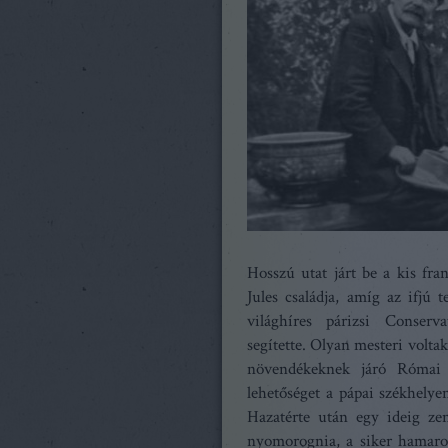
Hosszú utat járt be a kis fra
Jules családja, amíg az ifjú 
világhíres párizsi Conserv
segítette. Olyan mesteri volt
növendékeknek járó Római D
lehetőséget a pápai székhelye
Hazatérte után egy ideig ze
nyomorognia, a siker hamaros