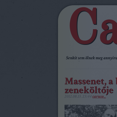
Ca
Senkit sem ölnek meg annyira,
Massenet, a 
zeneköltője
2012.08.13. 23:44
caruso_