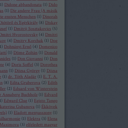
1
)
Didone abbandonata
(
1
)
Dido
as
(
1
)
Die andere Frau (A másik
ie ensten Menschen
(
1
)
Dinorah
Diótörő és Egérkirály
(
8
)
Diskay
zsef
(
1
)
Dmitrij Sosztakovics
(
5
)
Dmitri Hvorostovsky
(
4
)
Dmitri
kov
(
4
)
Dmitry Korchak
(
1
)
Dog
1
)
Dohnányi Ernő
(
4
)
Domenico
atti
(
1
)
Döme Zoltán
(
1
)
Donald
nicles
(
1
)
Don Giovanni
(
1
)
Don
ote
(
4
)
Doris Soffel
(
3
)
Dorothea
mann
(
1
)
Dózsa György
(
1
)
Dózsa
e
(
1
)
dr. Tóth Aladár
(
1
)
E. T. A.
nn
(
8
)
Edita Gruberova
(
2
)
Edith
ller
(
2
)
Eduard von Winterstein
r Annaberg Buchholz
(
1
)
Edvard
1
)
Edward Clug
(
1
)
Egisto Tango
katerina Gubanova
(
1
)
Ékkövek
els)
(
1
)
Eladott menyasszony
(
1
)
hilharmonie
(
1
)
Elektra
(
3
)
Elena
Maximova
(
3
)
elfeledett magyar