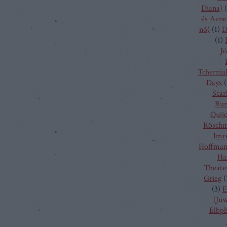
Diana)
(
és Aene
nő)
(
1
)
D
(
1
)
Jó
Tchernia
Days
(
Scarl
Run
Quij
Rösch
Imr
Hoffma
Ha
Theate
Grieg
(
(
3
)
E
(Juw
Elbp