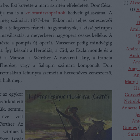
(
1
)
Alsz
be. Ezt követte a mára szintén elfeledetett Don César
(
1
)
A
ája ma is a
koloratúrszopránok
kedvelt gálaszáma. A
 meg számára, 1877-ben. Ekkor már teljes zeneszerzői
T
ll: a jellegzetes francia hagyományok, a kissé szirupos
Amilc
témaválasztás, a meyerbeeri nagyopera összes kelléke. A
(W
K
 nézte a pompás új operát. Massenet pedig mindvégig
Andrea
ett. Így készült a Heródiás, a Cid, az Esclarmonde és a
Andr
ei a Manon, a Werther A navarrai lány, a francia
And
 Therése, vagy a Saljapin számára komponált Don
Angel
sztusában lehunyta szemeit a hetvenéves zeneszerző,
Ang
a halt meg.
Margit
Ha
 az egykor
Goryac
rködtető
Netreb
Annette 
zük, semmi,
Je
 éve volt
Ant
Werther. Az
Gomes
(
 színházak
Smare
őben ismét