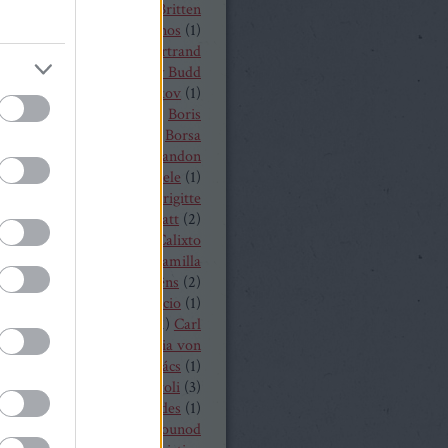
t von Peter
(
1
)
Benjamin Britten
czelly István
(
1
)
Berkes János
(
1
)
Alois Zimmermann
(
4
)
Bertrand
y
(
2
)
beszámoló
(
268
)
Billy Budd
it Nilsson
(
1
)
Bogdan Volkov
(
1
)
let
(
2
)
Borisz Godunov
(
1
)
Boris
istoff
(
1
)
Boross Csilla
(
1
)
Borsa
klós
(
1
)
Bo Skovhus
(
4
)
Brandon
vich
(
3
)
Bregenzer Festspiele
(
1
)
 Rae
(
1
)
Bretz Gábor
(
5
)
Brigitte
baender
(
1
)
Brindley Sherratt
(
2
)
rpád
(
1
)
Buzás Viktor
(
1
)
Calixto
)
Cameron Shahbazi
(
2
)
Camilla
lund
(
3
)
Camille Saint-Saëns
(
2
)
lle Saint Saens
(
2
)
Capriccio
(
1
)
dillac
(
1
)
Carlo Bergonzi
(
1
)
Carl
inrich Graun
(
1
)
Carl Maria von
er
(
5
)
Carmen
(
2
)
Cár és ács
(
1
)
rdi
(
3
)
cd
(
15
)
Cecilia Bartoli
(
3
)
ng Mária
(
2
)
Chabert ezredes
(
1
)
 Castronovo
(
1
)
Charles Gounod