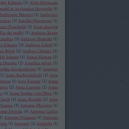
eghy Kálmán
(
3
)
Alvis Hermanis
mahl és az éjszakai látogatók
(
1
)
Ambrogio Maestri
(
1
)
Ambroise
homas
(
3
)
Amélie Niermeyer
(
1
)
are Ponchielli
(
1
)
Amit akartok
as ihr wollt)
(
1
)
Andreas Bauer
anabas
(
5
)
Andreas Homoki
(
1
)
s Schager
(
3
)
Andreas Scholl
(
1
)
ea Breth
(
2
)
Andrea Chénier
(
2
)
ré Schuen
(
4
)
Äneas Humm
(
2
)
a Denoke
(
2
)
Angelica nővér
(
3
)
elika Kirchschlager
(
1
)
Angerer
(
1
)
Anita Rachvelishvili
(
2
)
Anja
rteros
(
1
)
Anja Kampe
(
2
)
Anna
hova
(
2
)
Anna Larsson
(
2
)
Anna
ko
(
1
)
Anna Sophie von Otter
(
3
)
Dasch
(
5
)
Anne Roselle
(
2
)
Ante
rkunica
(
2
)
Antoine Mariotte
(
1
)
onín Dvorák
(
4
)
Antonio Carlos
1
)
Antonio Pappano
(
1
)
Antonio
glia
(
1
)
Anyegin
(
2
)
Arabella
(
1
)