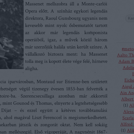
Massenet mellszobra áll a Monte-carlói
Opera előtt. A színház egykori legendás
direktora, Raoul Gunsbourg ugyanis nem
kevesebb mint nyolc ősbemutatót tartott
az akkor már legendás komponista
operáiból, igaz, a művek közül három
már szerzőjük halála után került színre. A
#meto
vállalkozó biztosra ment: ha Massenet
Aalto Th
tolla meg is kopott élete vége felé, hírneve
Adam B
Adeli
aligha.
Eich
ncia iparvárosban, Montaud sur Etienne-ben született
Aigul
tehetséget végül tizenegy évesen 1853-ban felvették a
Ain An
atoire-ba. Szerencsecsillaga azonban már ekkortól
Albert
ak, mint Gounod és Thomas, elnyerte a legtehetségesebb
(
1
)
Al
íjat – és ezzel együtt a kétéves továbbtanulási
Aless
n, ahol magával Liszt Ferenccel is megismerkedhetett.
Scarla
Alfred
nekarban játszik és zongorát oktat. Nem kell sokáig
(
1
)
Ali
an mellészegül. Első vígoperáját, A nagynénit 1867-