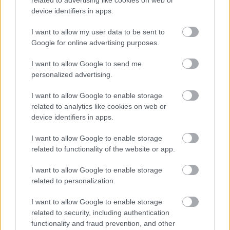
hangosítás természetesen tökéletes, így nem zavaró,
device identifiers in apps.
hogy nem egy helyről jön a hang.
I want to allow my user data to be sent to
Háromszor volt szerencsém St. Margarithenben
Google for online advertising purposes.
előadást nézni. Egyik sem tartozik a maradandó
színházi-zenei élményeim közé, ennek ellenére
I want to allow Google to send me
mindegyik nagyon kellemes volt. Először tíz éve az
personalized advertising.
Otellót láttam, aminek legfőbb érdekessége az volt,
hogy előadás előtt kisétált a kilencven-egynéhány
I want to allow Google to enable storage
éves Marcell Prawy, az osztrák operaélet legendás
related to analytics like cookies on web or
mindentudója és egy húsz perces előadást
device identifiers in apps.
rögtönzött mindenki csodálatára. 2008-ban a
Traviatát adták. Ekkor a párizsi Nagyopera
I want to allow Google to enable storage
másolatát használták díszletként, melyet
related to functionality of the website or app.
képeskönyvként nyitogattak, hogy feltáruljon a híres
I want to allow Google to enable storage
páholysor. Sok értelme az ötletnek nincs, de
related to personalization.
látványosságnak elsőrangú. A legemlékezetesebb
jelenet mégis az volt, akkor a második felvonás
I want to allow Google to enable storage
elején Alfréd panaszkodik, a rendezés szerint épp
related to security, including authentication
vidéken időző Grenvil doktornak. Egy heves
functionality and fraud prevention, and other
szélroham két-három méterrel odébb sodorta a