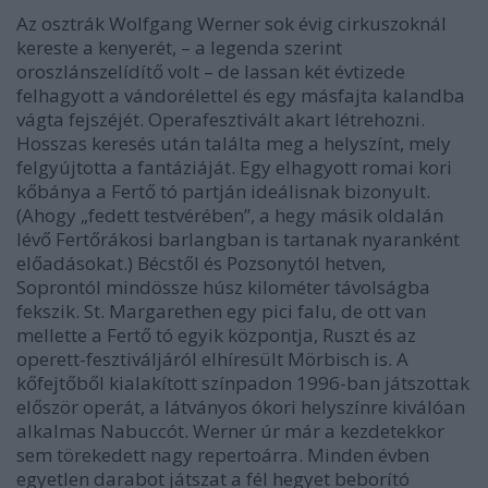
Az osztrák Wolfgang Werner sok évig cirkuszoknál
kereste a kenyerét, – a legenda szerint
oroszlánszelídítő volt – de lassan két évtizede
felhagyott a vándorélettel és egy másfajta kalandba
vágta fejszéjét. Operafesztivált akart létrehozni.
Hosszas keresés után találta meg a helyszínt, mely
felgyújtotta a fantáziáját. Egy elhagyott romai kori
kőbánya a Fertő tó partján ideálisnak bizonyult.
(Ahogy „fedett testvérében”, a hegy másik oldalán
lévő Fertőrákosi barlangban is tartanak nyaranként
előadásokat.) Bécstől és Pozsonytól hetven,
Soprontól mindössze húsz kilométer távolságba
fekszik. St. Margarethen egy pici falu, de ott van
mellette a Fertő tó egyik központja, Ruszt és az
operett-fesztiváljáról elhíresült Mörbisch is. A
kőfejtőből kialakított színpadon 1996-ban játszottak
először operát, a látványos ókori helyszínre kiválóan
alkalmas Nabuccót. Werner úr már a kezdetekkor
sem törekedett nagy repertoárra. Minden évben
egyetlen darabot játszat a fél hegyet beborító