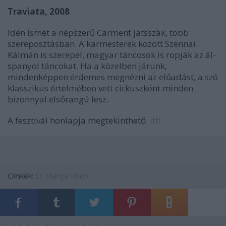
Traviata, 2008
Idén ismét a népszerű Carment játsszák, több
szereposztásban. A karmesterek között Szennai
Kálmán is szerepel, magyar táncosok is ropják az ál-
spanyol táncokat. Ha a közelben járunk,
mindenképpen érdemes megnézni az előadást, a szó
klasszikus értelmében vett cirkuszként minden
bizonnyal elsőrangú lesz.
A fesztivál honlapja megtekinthető:
itt!
Címkék:
St. Margarithen