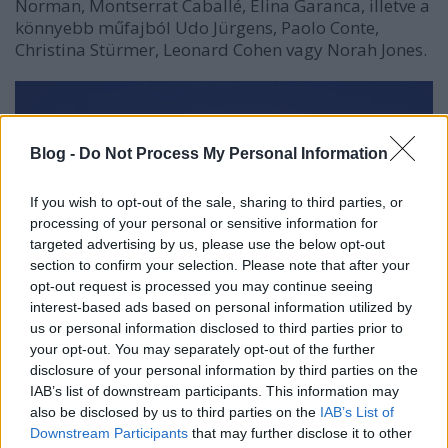
Norman, Montserrat Caballé, Elina Garanca, illetve a
könnyebb műfajból Udo Jürgens, Paolo Conte,
Christina Stürmer, Leonard Cohen vagy Norah Jones.
Blog -
Do Not Process My Personal Information
If you wish to opt-out of the sale, sharing to third parties, or
processing of your personal or sensitive information for
targeted advertising by us, please use the below opt-out
section to confirm your selection. Please note that after your
opt-out request is processed you may continue seeing
interest-based ads based on personal information utilized by
us or personal information disclosed to third parties prior to
your opt-out. You may separately opt-out of the further
disclosure of your personal information by third parties on the
IAB’s list of downstream participants. This information may
Rigoletto, 2009
also be disclosed by us to third parties on the
IAB’s List of
Downstream Participants
that may further disclose it to other
De St. Margarithen mégsem ettől speciális hely. Ha