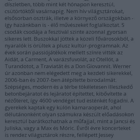
díszletben, több mint két hónapon keresztül,
csütörtöktől vasárnapig. Nem hív világsztárokat,
elsősorban osztrák, illetve a környező országokban -
így hazánkban is - élő művészeket foglalkoztat. S
csodák csodája a fesztivál szinte azonnal gyorsan
sikeres lett. Buszokkal jöttek a közeli fővárosokból, a
nyaralók is örültek a plusz kultúr-programnak. Az
évek során passiójátékok mellett színre vitték az
Aidát, a Carment, A varázsfuvolát, az Otellót, a
Turandotot, a Traviatát és a Don Giovannit. Werner
úr azonban nem elégedett meg a kezdeti sikerekkel,
2006-ban és 2007-ben átépítette birodalmát.
Szépséges, modern és a térbe tökéletesen illeszkedő
betonbejáratot és lejáratot építettet, kibővítette a
nézőteret, így 4600 vendéget tud esténkét fogadni. A
gyerekek kaptak egy külön kamaraoperát, ahol
délutánonként olyan számukra készült előadásokon
keresztül barátkozhatnak a műfajjal, mint a Jancsi és
Juliska, vagy a Max és Móric. Évről évre koncerteket
is rendez világsztárok részre, fellépett Jessey