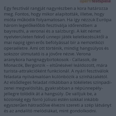
Egy fesztivál rangját nagyrészben a kora határozza
meg. Fontos, hogy mikor alapították, illetve, hogy
mióta működik folyamatosan. Ha így nézzük Európa
három legelőkelőbb fesztiválja időrendben: a
bayreuthi, a veronai és a salzburgi. A két német
nyelvterületen fekvő ünnepi játék keletkezésüktől a
mai napig igen erős befolyással bír a nemzetközi
operaéletre. Ami ott történik, mindig hangsúlyos és
sokszor útmutató is a jövőre nézve. Verona
aranykora hangnagybirtokosok - Callasok, de
Monacók, Bergonzik – eltűnésével leáldozott, mára
turista-attrakcióként funkcionál. A nyári fesztiválok
feladata nyilvánvalóan különbözik a színházakétól.
Az elsődleges feladat ritkábban a tökéletes színpadi-
zenei megvalósítás, gyakrabban a népünnepély-
jellegre tolódik át a hangsúly. De valljuk be, a
közönség egy forró júliusi estén sokkal inkább
egyszerűen hátradőlve élvezni szereti a szép látványt
és az andalító melódiákat, mint gondolkodni.