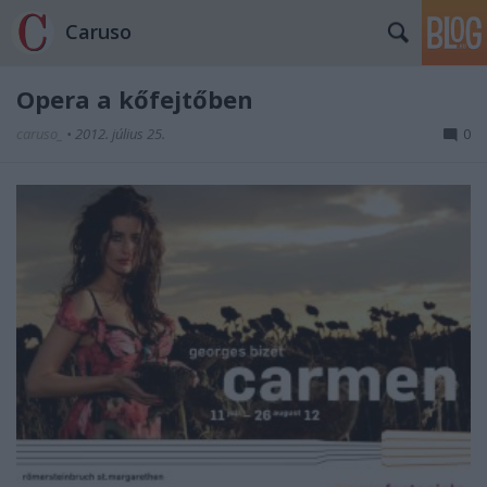
Caruso
Opera a kőfejtőben
caruso_
•
2012. július 25.
0