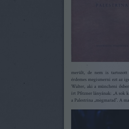
merült, de nem is tartozott 
érdemes megismerni ezt az ige
Walter, aki a müncheni ősbemu
írt Pfitzner lányának: „A sok
a Palestrina „megmarad”. A m