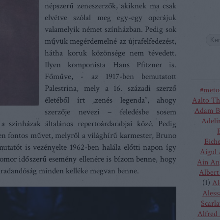
népszerű zeneszerzők, akiknek ma csak
elvétve szólal meg egy-egy operájuk
valamelyik német színházban. Pedig sok
művük megérdemelné az újrafelfedezést,
hátha koruk közönsége nem tévedett.
Ilyen komponista Hans Pfitzner is.
Főműve, - az 1917-ben bemutatott
Palestrina, mely a 16. századi szerző
#meto
életéből írt „zenés legenda”, ahogy
Aalto Th
Adam B
szerzője nevezi – feledésbe sosem
Adeli
a színházak általános repertoárdarabjai közé. Pedig
n fontos művet, melyről a világhírű karmester, Bruno
Eich
tatót is vezényelte 1962-ben halála előtti napon így
Aigul
 komor időszerű esemény ellenére is bízom benne, hogy
Ain An
aradandóság minden kelléke megvan benne.
Albert
(
1
)
Al
Aless
Scarla
Alfred