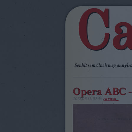
Ca
Senkit sem ölnek meg annyira,
Opera ABC -
2012.05.31. 02:19
caruso_