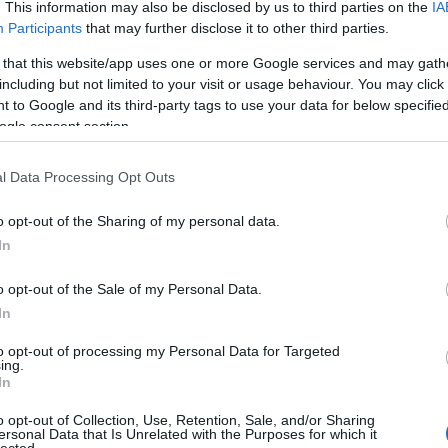
akiknek egyetlen érdekük, hogy minél tovább tartson a
. This information may also be disclosed by us to third parties on the
IA
kékszaká
Participants
that may further disclose it to other third parties.
mek ellátásban részesülnek. Szinte mindegyik egyházi
A láng
(
, pont attól, ahogyan önmagukat komolyan veszik. Az
Gatsby
 that this website/app uses one or more Google services and may gath
(
2
)
A 
udnak dűlőre jutni. Noha Borromeo börtönbe vetette
including but not limited to your visit or usage behaviour. You may click 
pu
e mégsem derül ki. Kint a spanyol és a német szolgák
 to Google and its third-party tags to use your data for below specifi
rózsa
ák a tömegbe lövetnek.
ogle consent section.
szere
t
és eljuttatták Borromeonak. Palestrina kiszabadul,
l Data Processing Opt Outs
varázs
a
a híreket műve előadásáról. Küldöttek érkeznek, a
víg n
t a siker, győzött a többszólamúság. Maga a pápa is
o opt-out of the Sharing of my personal data.
Ba
s mester előtt. Borromeo is bocsánatot kér, majd elvonul
Savoy
In
a Sillát keresi, de ő már Firenzében keresi a haladó
Miklós
(
Barabás
a marad.
o opt-out of the Sale of my Personal Data.
In
Podma
(
9
)
B
to opt-out of processing my Personal Data for Targeted
ing.
Bartók
In
(
Münch
o opt-out of Collection, Use, Retention, Sale, and/or Sharing
Konce
ersonal Data that Is Unrelated with the Purposes for which it
lected.