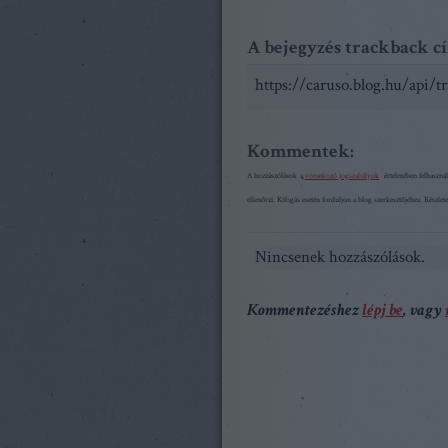
A bejegyzés trackback c
https://caruso.blog.hu/api/
Kommentek:
A hozzászólások a
vonatkozó jogszabályok
értelmében felhasznál
ellenőrzi. Kifogás esetén forduljon a blog szerkesztőjéhez. Részle
Nincsenek hozzászólások.
Kommentezéshez
lépj be
, vagy