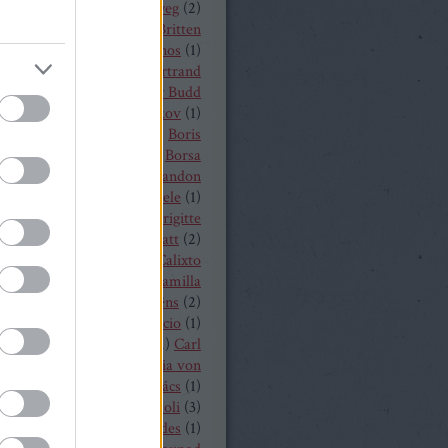
a
(
1
)
Békés András
(
2
)
bélyeg
(
2
)
t von Peter
(
1
)
Benjamin Britten
czelly István
(
1
)
Berkes János
(
1
)
Alois Zimmermann
(
4
)
Bertrand
y
(
2
)
beszámoló
(
268
)
Billy Budd
it Nilsson
(
1
)
Bogdan Volkov
(
1
)
let
(
2
)
Borisz Godunov
(
1
)
Boris
istoff
(
1
)
Boross Csilla
(
1
)
Borsa
klós
(
1
)
Bo Skovhus
(
4
)
Brandon
vich
(
3
)
Bregenzer Festspiele
(
1
)
 Rae
(
1
)
Bretz Gábor
(
5
)
Brigitte
baender
(
1
)
Brindley Sherratt
(
2
)
rpád
(
1
)
Buzás Viktor
(
1
)
Calixto
)
Cameron Shahbazi
(
2
)
Camilla
lund
(
3
)
Camille Saint-Saëns
(
2
)
lle Saint Saens
(
2
)
Capriccio
(
1
)
dillac
(
1
)
Carlo Bergonzi
(
1
)
Carl
inrich Graun
(
1
)
Carl Maria von
er
(
5
)
Carmen
(
2
)
Cár és ács
(
1
)
rdi
(
3
)
cd
(
15
)
Cecilia Bartoli
(
3
)
ng Mária
(
2
)
Chabert ezredes
(
1
)