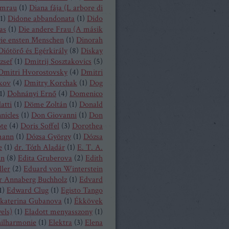
mrau
(
1
)
Diana fája (L arbore di
1
)
Didone abbandonata
(
1
)
Dido
as
(
1
)
Die andere Frau (A másik
ie ensten Menschen
(
1
)
Dinorah
Diótörő és Egérkirály
(
8
)
Diskay
zsef
(
1
)
Dmitrij Sosztakovics
(
5
)
Dmitri Hvorostovsky
(
4
)
Dmitri
kov
(
4
)
Dmitry Korchak
(
1
)
Dog
1
)
Dohnányi Ernő
(
4
)
Domenico
atti
(
1
)
Döme Zoltán
(
1
)
Donald
nicles
(
1
)
Don Giovanni
(
1
)
Don
ote
(
4
)
Doris Soffel
(
3
)
Dorothea
mann
(
1
)
Dózsa György
(
1
)
Dózsa
e
(
1
)
dr. Tóth Aladár
(
1
)
E. T. A.
nn
(
8
)
Edita Gruberova
(
2
)
Edith
ller
(
2
)
Eduard von Winterstein
r Annaberg Buchholz
(
1
)
Edvard
1
)
Edward Clug
(
1
)
Egisto Tango
katerina Gubanova
(
1
)
Ékkövek
els)
(
1
)
Eladott menyasszony
(
1
)
hilharmonie
(
1
)
Elektra
(
3
)
Elena