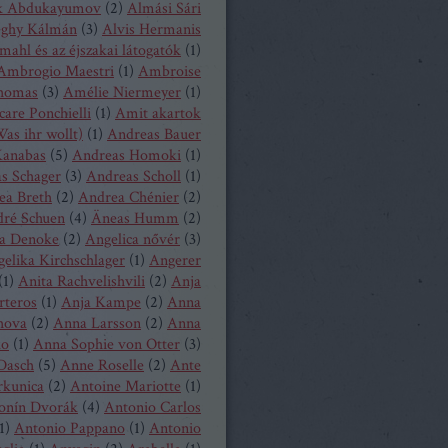
k Abdukayumov
(
2
)
Almási Sári
eghy Kálmán
(
3
)
Alvis Hermanis
mahl és az éjszakai látogatók
(
1
)
Ambrogio Maestri
(
1
)
Ambroise
homas
(
3
)
Amélie Niermeyer
(
1
)
are Ponchielli
(
1
)
Amit akartok
as ihr wollt)
(
1
)
Andreas Bauer
anabas
(
5
)
Andreas Homoki
(
1
)
s Schager
(
3
)
Andreas Scholl
(
1
)
ea Breth
(
2
)
Andrea Chénier
(
2
)
ré Schuen
(
4
)
Äneas Humm
(
2
)
a Denoke
(
2
)
Angelica nővér
(
3
)
elika Kirchschlager
(
1
)
Angerer
(
1
)
Anita Rachvelishvili
(
2
)
Anja
rteros
(
1
)
Anja Kampe
(
2
)
Anna
hova
(
2
)
Anna Larsson
(
2
)
Anna
ko
(
1
)
Anna Sophie von Otter
(
3
)
Dasch
(
5
)
Anne Roselle
(
2
)
Ante
rkunica
(
2
)
Antoine Mariotte
(
1
)
onín Dvorák
(
4
)
Antonio Carlos
1
)
Antonio Pappano
(
1
)
Antonio