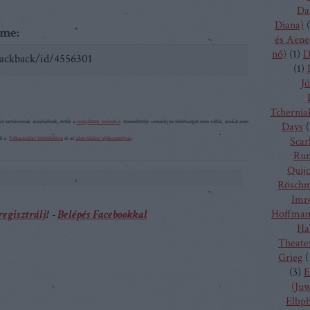
Da
Diana)
(
íme:
és Aene
nő)
(
1
)
D
trackback/id/4556301
(
1
)
Jó
Tchernia
ói tartalomnak minősülnek, értük a
szolgáltatás technikai
üzemeltetője semmilyen felelősséget nem vállal, azokat nem
Days
(
tek a
Felhasználási feltételekben
és az
adatvédelmi tájékoztatóban
.
Scarl
Run
Quij
Rösch
Imr
regisztrálj
! ‐
Belépés Facebookkal
Hoffma
Ha
Theate
Grieg
(
(
3
)
E
(Juw
Elbp