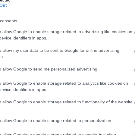
Meht
Out
Benedik
(
15
)
Ber
consents
Bernd 
de Bill
o allow Google to enable storage related to advertising like cookies on
(
2
)
Birg
evice identifiers in apps.
Bohémé
Chr
o allow my user data to be sent to Google for online advertising
Mi
s.
Jovano
Brenda
to allow Google to send me personalized advertising.
Fass
Bubik Á
o allow Google to enable storage related to analytics like cookies on
Pfitzner 1910 és 17 között komponálta operáját. A
Bieito
(
5
evice identifiers in apps.
Ny
rző szépen halad ekkoriban karrierjében. Strasbourgban
Cami
mot, a filharmóniát és a színházat. Az utolsó békebeli
o allow Google to enable storage related to functionality of the website
Car
hogy egy lőporos hordó a táncparkett és a golyó, mely
He
det 1914-ben, Szarajevóban el is sül. Az egykori német
Web
the, Schiller, Weber és Wagner szellemisége – minden,
o allow Google to enable storage related to personalization.
Casa Ve
szilánkokra hullik. A Palestrina egyike a nemét szellemi
Cele
o allow Google to enable storage related to security, including