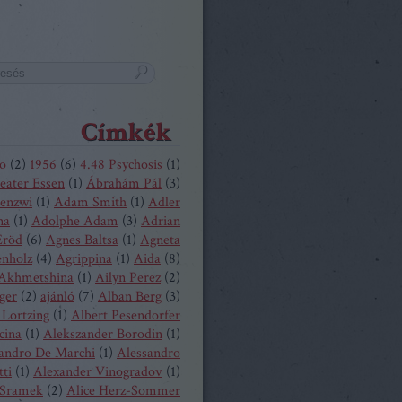
Címkék
o
(
2
)
1956
(
6
)
4.48 Psychosis
(
1
)
eater Essen
(
1
)
Ábrahám Pál
(
3
)
enzwi
(
1
)
Adam Smith
(
1
)
Adler
na
(
1
)
Adolphe Adam
(
3
)
Adrian
Eröd
(
6
)
Agnes Baltsa
(
1
)
Agneta
enholz
(
4
)
Agrippina
(
1
)
Aida
(
8
)
 Akhmetshina
(
1
)
Ailyn Perez
(
2
)
ger
(
2
)
ajánló
(
7
)
Alban Berg
(
3
)
 Lortzing
(
1
)
Albert Pesendorfer
cina
(
1
)
Alekszander Borodin
(
1
)
andro De Marchi
(
1
)
Alessandro
tti
(
1
)
Alexander Vinogradov
(
1
)
 Sramek
(
2
)
Alice Herz-Sommer