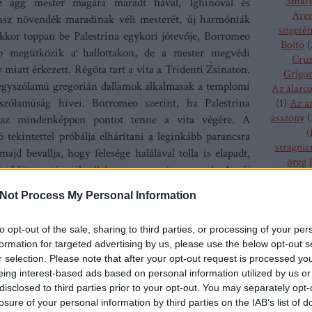
Smare
z agg mester magára maradt fiával, Ighinoval és
Aren
masz növendék maradinak véli mesterét, új harmóniák
szigeté
 Ekkor toppan be Palestrina egykori jótevője, Borromeo
Boito
(
ap megütközik a hallottakon, de a mester megvédi
Cru
 miatt érkezett. Régóta tart a vita a Tridenti Zsinaton.
Grigor
 egyszólamú gregorián dallamok alkalmasak a templomi
Az álarc
szólamúság hívei. Borromeo szerint, ha Palestrina
(
1
)
Az a
asszony
(
az mindenképpen pontot tenne a vita végére. A
(
 tekintettel próbálja elhárítani a leginkább parancsra
stragnie
ajd bevallja, hogy felesége halálával tolla is elapadt,
öreg 
rtődötten távozik.
Palestrina magára marad
. Az éj
szűz
(
1
)
, a halott mesterek szellemei és alkotásra bíztatják,
bolygó h
Not Process My Personal Information
tte néhai hitvese is erre bíztatja. Ighino és Silla
csalogán
ák Palestrinát. Körülötte teleírt papírlapok. Egyetlen
csodála
to opt-out of the sale, sharing to third parties, or processing of your per
fából fa
éjét, melyet Missa Papae Marcelli néven ismerünk. A
formation for targeted advertising by us, please use the below opt-out s
menyass
közben zengnek a római harangok.
r selection. Please note that after your opt-out request is processed y
A hallga
eing interest-based ads based on personal information utilized by us or
sze
blója
minden bizonnyal minden idők legizgalmasabb
disclosed to third parties prior to your opt-out. You may separately opt-
h
ti tudósítása. Pfitzner maró gúnnyal ábrázolja
a
losure of your personal information by third parties on the IAB’s list of
kamé