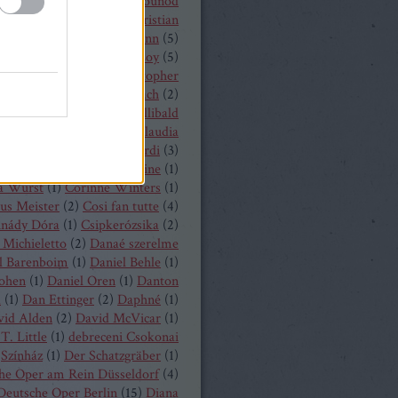
 Castronovo
(
1
)
Charles Gounod
hrisopher Maltman
(
1
)
Christian
ost
(
2
)
Christian Thielemann
(
5
)
tine Schäfer
(
1
)
Christof Loy
(
5
)
topher Maltman
(
1
)
Christopher
ris
(
2
)
Christoph Eschenbach
(
2
)
ph Pohl
(
4
)
Christoph Willibald
k
(
3
)
Claude Debussy
(
4
)
Claudia
hnke
(
3
)
Claudio Monteverdi
(
3
)
uth
(
4
)
Clémentine Margaine
(
1
)
a Wurst
(
1
)
Corinne Winters
(
1
)
us Meister
(
2
)
Cosi fan tutte
(
4
)
inády Dóra
(
1
)
Csipkerózsika
(
2
)
Michieletto
(
2
)
Danaé szerelme
l Barenboim
(
1
)
Daniel Behle
(
1
)
Cohen
(
1
)
Daniel Oren
(
1
)
Danton
a
(
1
)
Dan Ettinger
(
2
)
Daphné
(
1
)
vid Alden
(
2
)
David McVicar
(
1
)
T. Little
(
1
)
debreceni Csokonai
Színház
(
1
)
Der Schatzgräber
(
1
)
he Oper am Rein Düsseldorf
(
4
)
Deutsche Oper Berlin
(
15
)
Diana