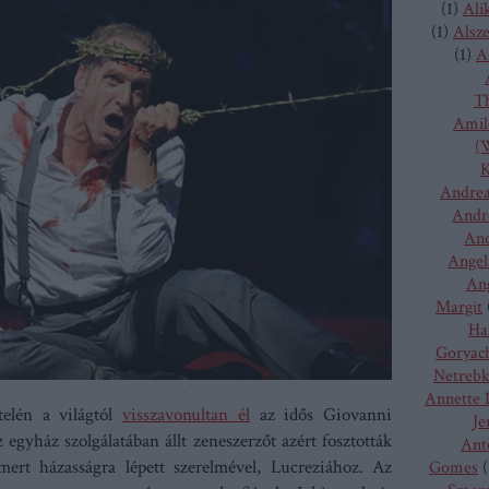
(
1
)
Ali
(
1
)
Alsz
(
1
)
A
T
Amilc
(W
K
Andrea
Andr
And
Angel
Ang
Margit
Ha
Goryac
Netreb
Annette 
elén a világtól
visszavonultan él
az idős Giovanni
Je
z egyház szolgálatában állt zeneszerzőt azért fosztották
Ant
mert házasságra lépett szerelmével, Lucreziához. Az
Gomes
(