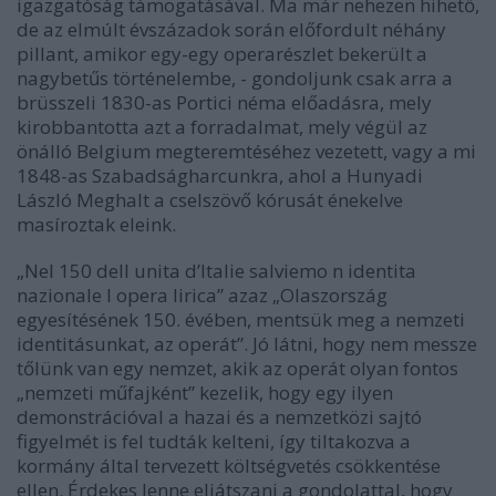
igazgatóság támogatásával. Ma már nehezen hihető,
de az elmúlt évszázadok során előfordult néhány
pillant, amikor egy-egy operarészlet bekerült a
nagybetűs történelembe, - gondoljunk csak arra a
brüsszeli 1830-as Portici néma előadásra, mely
kirobbantotta azt a forradalmat, mely végül az
önálló Belgium megteremtéséhez vezetett, vagy a mi
1848-as Szabadságharcunkra, ahol a Hunyadi
László Meghalt a cselszövő kórusát énekelve
masíroztak eleink.
„Nel 150 dell unita d’Italie salviemo n identita
nazionale l opera lirica” azaz „Olaszország
egyesítésének 150. évében, mentsük meg a nemzeti
identitásunkat, az operát”. Jó látni, hogy nem messze
tőlünk van egy nemzet, akik az operát olyan fontos
„nemzeti műfajként” kezelik, hogy egy ilyen
demonstrációval a hazai és a nemzetközi sajtó
figyelmét is fel tudták kelteni, így tiltakozva a
kormány által tervezett költségvetés csökkentése
ellen. Érdekes lenne eljátszani a gondolattal, hogy