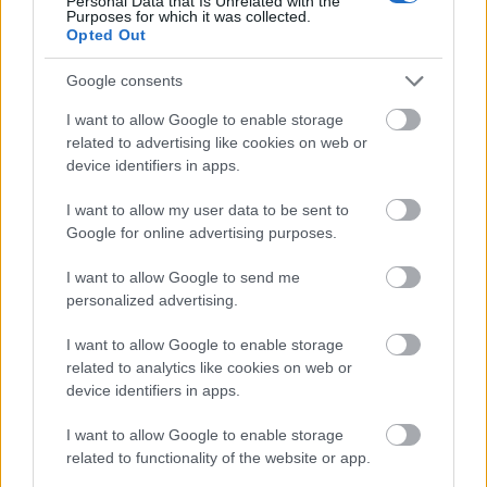
Personal Data that Is Unrelated with the
karmesteri pulpitusról felelt: „Egyetértek: Viva Italia!
Purposes for which it was collected.
Opted Out
Nem tegnap kezdtem a karrieremet, sokat utazom a
világban. Olaszországban sokszor beszéltem
Google consents
süketekhez. A kórus csodásan énekelte azt a részt,
amelynek ismétlését most önök kérik tőlem.
I want to allow Google to enable storage
Ahogyan a szöveg mondja, „Oh, mia patria 'si bella e
related to advertising like cookies on web or
perduta”- azaz, „Ó, szép és elveszett hazám”. Én
device identifiers in apps.
akkor arra gondolok, hogy Olaszország a kultúrán
alapszik, és ha a kultúrát kiirtják, lenyesik a
I want to allow my user data to be sent to
pénzeket, akkor a mi hazánk VALÓBAN szép és
Google for online advertising purposes.
elveszett lesz. Ezért arra gondoltam, hogy mivel ilyen
hazafias pillanatban vagyunk, énekeljük el együtt ezt
I want to allow Google to send me
a csodás kórust!” Majd viccesen hozzátette: „De
personalized advertising.
tempóban!”. És ekkor megtörtént a csoda: a
I want to allow Google to enable storage
közönség az énekkarral együtt önkéntelenül felállva,
related to analytics like cookies on web or
mintegy himnuszként elénekelte a Szabadságkórust.
device identifiers in apps.
I want to allow Google to enable storage
related to functionality of the website or app.