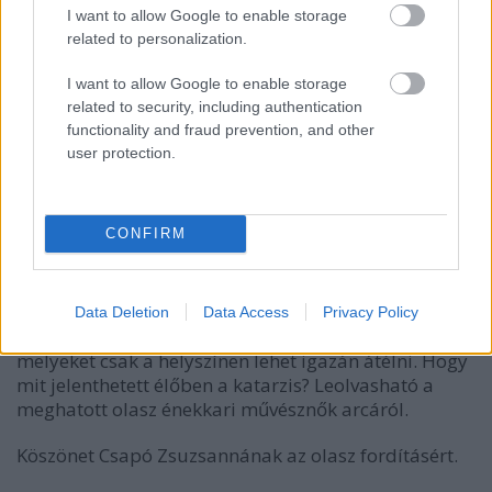
I want to allow Google to enable storage
related to personalization.
I want to allow Google to enable storage
related to security, including authentication
functionality and fraud prevention, and other
user protection.
CONFIRM
Data Deletion
Data Access
Privacy Policy
Azt hiszem, ezek olyan a torokszorító pillanatok,
melyeket csak a helyszínen lehet igazán átélni. Hogy
mit jelenthetett élőben a katarzis? Leolvasható a
meghatott olasz énekkari művésznők arcáról.
Köszönet Csapó Zsuzsannának az olasz fordításért.