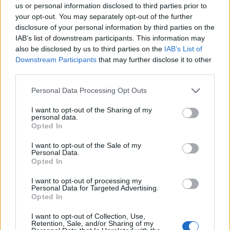
Az énekkari művészek egy másik, kisebb táblát vittek
us or personal information disclosed to third parties prior to
be, „Grazie Maestro" felirattal, így fejezvén ki
your opt-out. You may separately opt-out of the further
hálájukat a néhány hete pacemaker műtéten átesett,
disclosure of your personal information by third parties on the
orvosai által vezényléstől egyelőre eltanácsolt ám
IAB’s list of downstream participants. This information may
mégis fellépő főzeneigazgatójuknak, Riccardo
also be disclosed by us to third parties on the
IAB’s List of
Mutinak.
Downstream Participants
that may further disclose it to other
third parties.
A Nabucco premiert különösen nagy érdeklődés
Please note that this website/app uses one or more Google
övezte, részben a szereposztás miatt (a címszereplő
Personal Data Processing Opt Outs
services and may gather and store information including but
Leo Nucci volt, Abigélt beugrással Boross Csilla
not limited to your visit or usage behaviour. You may click to
I want to opt-out of the Sharing of my
énekelte) részben, mert része volt az olasz nemzeti
personal data.
grant or deny consent to Google and its third-party tags to
egység 150. évfordulóját ünneplő hivatalos
Opted In
use your data for below specified purposes in below Google
rendezvénysorozatnak. Egy operaelőadás. A korai
consent section.
Verdi-művek bizonyos részletei burkolt, ám az olasz
I want to opt-out of the Sale of my
Personal Data.
közönség által pontosan érthető tiltakozások-
Opted In
lázítások voltak az elnyomó osztrák uralommal
szemben. Ennek legközismertebb példája éppen a
I want to opt-out of processing my
Personal Data for Targeted Advertising.
Nabucco Szabadságkórusa. A kitörő lelkesedés
Opted In
természetesen ezen az estén sem maradt el, sőt az
egyik néző annyira elragadtatta magát, hogy
I want to opt-out of Collection, Use,
Retention, Sale, and/or Sharing of my
bekiabált: „Viva Italia!”. Erre maestro Muti a