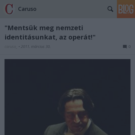
Caruso
"Mentsük meg nemzeti
identitásunkat, az operát!"
caruso_
•
2011. március 30.
0