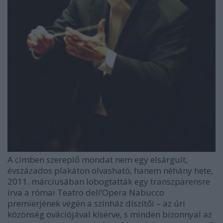
A címben szereplő mondat nem egy elsárgult,
évszázados plakáton olvasható, hanem néhány hete,
2011. márciusában lobogtatták egy transzparensre
írva a római Teatro dell’Opera Nabucco
premierjének végén a színház díszítői – az úri
közönség ovációjával kísérve, s minden bizonnyal az