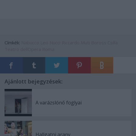
Címkék:
Nabucco
Leo Nucci
Riccardo Muti
Boross Csilla
Teatro dellOpera Roma
Ajánlott bejegyzések:
A varázslónő foglyai
Hallgatni arany